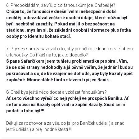
6. Předpokládám, že víš, o co fanouškům jde. Chápeš je?
Chápu to, že fanoušci v dnešní velmi nebezpečné době
nechtějí odevzdávat veškeré osobní údaje, které můžou být
byť i nechtěně zneužity. Pokud má jít o bezpečnost na
stadionu, myslím si, že základní osobní informace plus fotka
osoby pro identitu bohatě stačí.
7. Prý ses sám zasazoval o to, aby proběhlo jednání mezi klubem
a fanoušky. Co říkáš na to, jak to dopadlo?
S pane Šafarčíkem jsem tuhletu problematiku probíral. Vím,
že se obě strany nedohodly a já pěvně věřím, že jednání budou
pokračovat a dojde ke vzájemné dohodě, aby byly Bazaly opět
zaplněné. Momentálně tímto stavem trpí jen Baník.
8. Chtěl bys ještě něco dodat a vzkázat fanouškům ?
Ať se to všechno vyřeší co nejrychleji ve prospěch Baníku. Ať
se fanoušci na Bazaly opět vrátí a zaplní Bazaly. Snad se mi
podaří u toho být!!!
Děkuji za rozhovor a za vše, co jsi pro Baníček udělal ( a snad
ještě uděláš!) a přeji hodně štěstí !!!