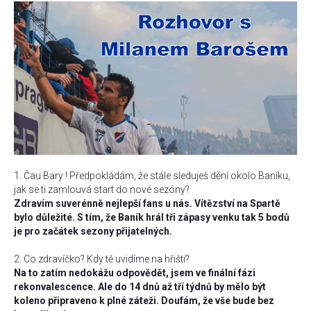
1. Čau Bary ! Předpokládám, že stále sleduješ dění okolo Baníku,
jak se ti zamlouvá start do nové sezóny?
Zdravím suverénně nejlepší fans u nás. Vítězství na Spartě
bylo důležité. S tím, že Baník hrál tři zápasy venku tak 5 bodů
je pro začátek sezony přijatelných.
2. Co zdravíčko? Kdy tě uvidíme na hřišti?
Na to zatím nedokážu odpovědět, jsem ve finální fázi
rekonvalescence. Ale do 14 dnů až tří týdnů by mělo být
koleno připraveno k plné záteži. Doufám, že vše bude bez