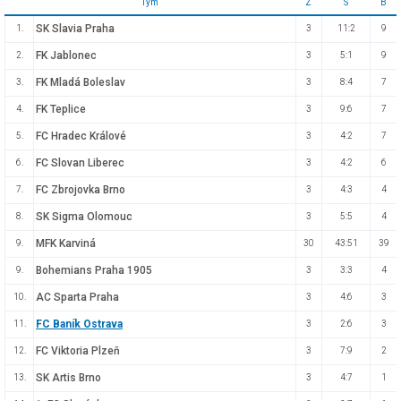
Tým
Z
S
B
SK Slavia Praha
1.
3
11:2
9
FK Jablonec
2.
3
5:1
9
FK Mladá Boleslav
3.
3
8:4
7
FK Teplice
4.
3
9:6
7
FC Hradec Králové
5.
3
4:2
7
FC Slovan Liberec
6.
3
4:2
6
FC Zbrojovka Brno
7.
3
4:3
4
SK Sigma Olomouc
8.
3
5:5
4
MFK Karviná
9.
30
43:51
39
Bohemians Praha 1905
9.
3
3:3
4
AC Sparta Praha
10.
3
4:6
3
FC Baník Ostrava
11.
3
2:6
3
FC Viktoria Plzeň
12.
3
7:9
2
SK Artis Brno
13.
3
4:7
1