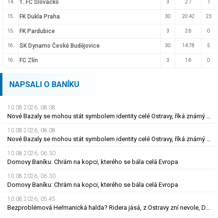
1. FC Slovácko
14.
3
2:7
1
FK Dukla Praha
15.
30
20:42
23
FK Pardubice
15.
3
2:6
0
SK Dynamo České Budějovice
16.
30
14:78
5
FC Zlín
16.
3
1:6
0
NAPSALI O BANÍKU
10.08.2026, 08.08
Nové Bazaly se mohou stát symbolem identity celé Ostravy, říká známý sociolog
10.08.2026, 08.08
Nové Bazaly se mohou stát symbolem identity celé Ostravy, říká známý sociolog
10.08.2026, 06.30
Domovy Baníku: Chrám na kopci, kterého se bála celá Evropa
10.08.2026, 06.30
Domovy Baníku: Chrám na kopci, kterého se bála celá Evropa
10.08.2026, 05.45
Bezproblémová Heřmanická halda? Ridera jásá, z Ostravy zní nevole, Diamo má plán