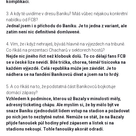
komplikací.
3. A kdy tě uvidíme v dresu Baníku? Máš vůbec nějakou konkrétní
nabídku od FCB?
Jednal jsem i o příchodu do Baníku. Je to jedna z variant, ale
zatím není nic definitivně domluvené.
4. Vím, že i když nehraješ, býváš hlavně na výjezdech na tribuně.
Co říkáš na prezentaci Chacharů v sektorech hostů?
Nejde nic jiného říct než klobouk dolů. To co dělají fans FCB
se v české lize nevidí. Bílé trička, chorea, téměř tisícovka na
každém výjezdě. Celá republika může jen závidět. Je to
nádhera se na fandění Baníkovců dívat a jsem na to hrdý.
5. A co říkáš na to, že podstatná část Baníkovců bojkotuje
domácí zápasy?
Vzhledem k podmínce, kterou už Bazaly v minulosti měly,
adresný ticketing chápu. Ale myslím si, že by mělo být ve
snaze Baníku zjednodušit lidem vstup na stadion a požadovat
po nich jen to nezbytně nutné. Nemůže se stát, že na Bazaly
přijde fanoušek půl hodiny před zápasem a lístek si na
stadionu nekoupí. Tohle fanoušky akorát odradí.