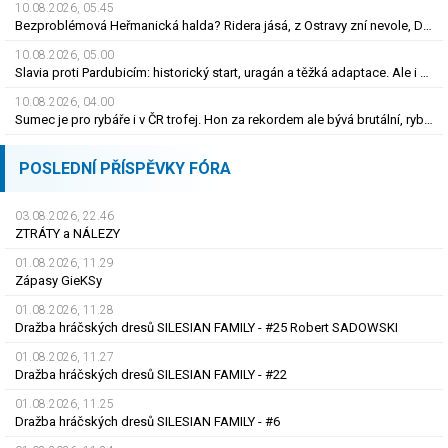
10.08.2026, 05.45
Bezproblémová Heřmanická halda? Ridera jásá, z Ostravy zní nevole, Diamo má plán
10.08.2026, 05.00
Slavia proti Pardubicím: historický start, uragán a těžká adaptace. Ale i smutná událost
10.08.2026, 04.00
Sumec je pro rybáře i v ČR trofej. Hon za rekordem ale bývá brutální, rybu zničí
POSLEDNÍ PŘÍSPĚVKY FÓRA
03.08.2026, 22.46
ZTRÁTY a NÁLEZY
01.08.2026, 11.29
Zápasy GieKSy
01.08.2026, 11.28
Dražba hráčských dresů SILESIAN FAMILY - #25 Robert SADOWSKI
01.08.2026, 11.27
Dražba hráčských dresů SILESIAN FAMILY - #22
01.08.2026, 11.25
Dražba hráčských dresů SILESIAN FAMILY - #6