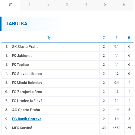
31
1
2
3
4
5
6
TABULKA
Tým
Z
S
B
SK Slavia Praha
1.
2
9:1
6
FK Jablonec
2.
2
4:1
6
FK Teplice
3.
2
4:1
6
FC Slovan Liberec
4.
3
4:2
6
FK Mladá Boleslav
5.
2
6:4
4
FC Zbrojovka Brno
6.
3
4:3
4
FC Hradec Králové
7.
2
2:1
4
AC Sparta Praha
8.
2
4:4
3
FC Baník Ostrava
9.
2
1:4
3
MFK Karviná
9.
30
43:51
39