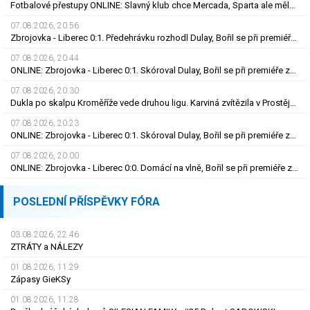
Fotbalové přestupy ONLINE: Slavný klub chce Mercada, Sparta ale měla nabídku odmítnout
07.08.2026, 20.56
Zbrojovka - Liberec 0:1. Předehrávku rozhodl Dulay, Bořil se při premiéře za Slovan zranil
07.08.2026, 20.44
ONLINE: Zbrojovka - Liberec 0:1. Skóroval Dulay, Bořil se při premiéře za Slovan zranil
07.08.2026, 20.30
Dukla po skalpu Kroměříže vede druhou ligu. Karviná zvítězila v Prostějově, remíza Ústí
07.08.2026, 20.23
ONLINE: Zbrojovka - Liberec 0:1. Skóroval Dulay, Bořil se při premiéře za Slovan zranil
07.08.2026, 20.00
ONLINE: Zbrojovka - Liberec 0:0. Domácí na vlně, Bořil se při premiéře za Slovan zranil
POSLEDNÍ PŘÍSPĚVKY FÓRA
03.08.2026, 22.46
ZTRÁTY a NÁLEZY
01.08.2026, 11.29
Zápasy GieKSy
01.08.2026, 11.28