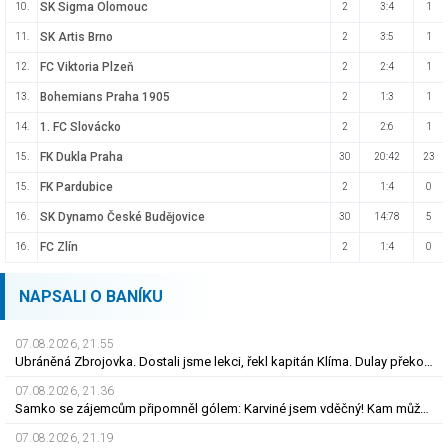
SK Sigma Olomouc
10.
2
3:4
1
SK Artis Brno
11.
2
3:5
1
FC Viktoria Plzeň
12.
2
2:4
1
Bohemians Praha 1905
13.
2
1:3
1
1. FC Slovácko
14.
2
2:6
1
FK Dukla Praha
15.
30
20:42
23
FK Pardubice
15.
2
1:4
0
SK Dynamo České Budějovice
16.
30
14:78
5
FC Zlín
16.
2
1:4
0
NAPSALI O BANÍKU
07.08.2026, 21.55
Ubráněná Zbrojovka. Dostali jsme lekci, řekl kapitán Klíma. Dulay překonal kamaráda
07.08.2026, 21.36
Samko se zájemcům připomněl gólem: Karviné jsem vděčný! Kam může odejít Štorman?
07.08.2026, 21.19