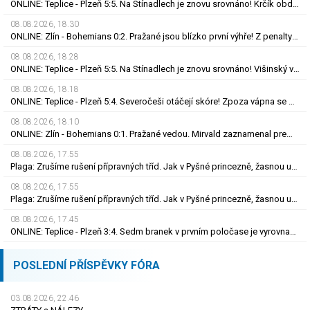
ONLINE: Teplice - Plzeň 5:5. Na Stínadlech je znovu srovnáno! Krčík obdržel červenou kartu
08.08.2026, 18.30
ONLINE: Zlín - Bohemians 0:2. Pražané jsou blízko první výhře! Z penalty zvýšil Čermák
08.08.2026, 18.28
ONLINE: Teplice - Plzeň 5:5. Na Stínadlech je znovu srovnáno! Višinský vrací Viktorii do hry
08.08.2026, 18.18
ONLINE: Teplice - Plzeň 5:4. Severočeši otáčejí skóre! Zpoza vápna se prosadil Fortelný
08.08.2026, 18.10
ONLINE: Zlín - Bohemians 0:1. Pražané vedou. Mirvald zaznamenal premiérovou trefu v lize
08.08.2026, 17.55
Plaga: Zrušíme rušení přípravných tříd. Jak v Pyšné princezně, žasnou učitelé
08.08.2026, 17.55
Plaga: Zrušíme rušení přípravných tříd. Jak v Pyšné princezně, žasnou učitelé
08.08.2026, 17.45
ONLINE: Teplice - Plzeň 3:4. Sedm branek v prvním poločase je vyrovnaný rekord české ligy
POSLEDNÍ PŘÍSPĚVKY FÓRA
03.08.2026, 22.46