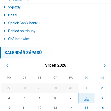
Výjezdy
Bazal
Spolek Baník Baníku
Pohled na tribuny
GKS Katowice
KALENDÁŘ ZÁPASŮ
Srpen 2026
PO
ÚT
ST
ČT
PÁ
SO
NE
27
28
29
30
31
1
2
3
4
5
6
7
8
9
10
11
12
13
14
15
16