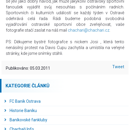
se jeví jako dobrý návod, jak může jakýkoliv ostravský sportovní
fanoušek vyjádřit svůj nesouhlas s počínáním radních.
Sportovních či kulturních událostí se každý týden v Ostravě
odehrává celá řada. Rádi budeme podobná svobodná
vyjadřování ostravské sportovní obce zveřejňovat, vaše
fotografie stačí zaslat na náš mail
chachari@chachari.cz
.
PS: Děkujeme bystré fotografce s nickem Josi , která tento
nenásilný protest na Davis Cupu zachytila a umístila na veřejné
stránky, kde jsme snímky stáhli.
Tweet
Publikováno: 05.03.2011
KATEGORIE ČLÁNKŮ
FC Baník Ostrava
Historie Baníku
Baníkovské fankluby
Chachaři Info