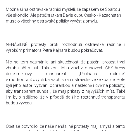
Možná si na ostravské radnici mysleli, že zápasem se Spartou
vše skončilo. Ale páteční utkání Davis cupu Česko - Kazachstán
muselo všechny ostravské politiky vyvést z omylu.
NENÁSILNÉ protesty proti rozhodnutí ostravské radnice i
výrokům primátora Petra Kajnara budou pokračovat.
Nic na tom nezměnila ani skutečnost, že páteční protest trval
zhruba pět minut. Takovou dobu visel v ochozech ČEZ Arény
desetimetrový transparent „Prolhaná radnice"
v modrooranžových barvách stran ostravské velké koalice. Poté
byli jeho autoři vyzváni ochrankou a následně i dvěma policisty,
aby transparent sundali, že mají příkazy z nejvyšších míst. Také
jim bylo sděleno, že v případě dalšího roztáhnutí transparentu
budou vyvedeni.
Opět se potvrdilo, že naše nenásilné protesty mají smysl a tento