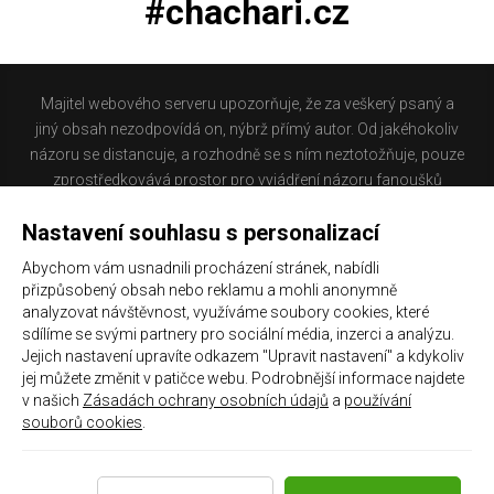
#chachari.cz
Majitel webového serveru upozorňuje, že za veškerý psaný a
jiný obsah nezodpovídá on, nýbrž přímý autor. Od jakéhokoliv
názoru se distancuje, a rozhodně se s ním neztotožňuje, pouze
zprostředkovává prostor pro vyjádření názoru fanoušků
Baníku Ostrava na internetu. Stránka na které se právě
Nastavení souhlasu s personalizací
nacházíte obsahuje materiál, který někteří lidé mohou
považovat za kontroverzní. Provozovatelé těchto stránek
Abychom vám usnadnili procházení stránek, nabídli
nejsou dle právní úpravy zákona č. 480/2004 Sb., o některých
přizpůsobený obsah nebo reklamu a mohli anonymně
službách informační společnosti a o změně některých zákonů
analyzovat návštěvnost, využíváme soubory cookies, které
(zákon o některých službách informační společnosti) a
sdílíme se svými partnery pro sociální média, inzerci a analýzu.
Jejich nastavení upravíte odkazem "Upravit nastavení" a kdykoliv
zejména §6 citovaného zákona, odpovědni za příspěvky
jej můžete změnit v patičce webu. Podrobnější informace najdete
návštěvníků těchto stránek.
v našich
Zásadách ochrany osobních údajů
a
používání
souborů cookies
.
Galerie
|
Historie
|
Zprac. osobních údajů
|
Kontakt