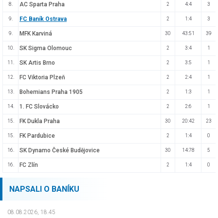
AC Sparta Praha
8.
2
4:4
3
FC Baník Ostrava
9.
2
1:4
3
MFK Karviná
9.
30
43:51
39
SK Sigma Olomouc
10.
2
3:4
1
SK Artis Brno
11.
2
3:5
1
FC Viktoria Plzeň
12.
2
2:4
1
Bohemians Praha 1905
13.
2
1:3
1
1. FC Slovácko
14.
2
2:6
1
FK Dukla Praha
15.
30
20:42
23
FK Pardubice
15.
2
1:4
0
SK Dynamo České Budějovice
16.
30
14:78
5
FC Zlín
16.
2
1:4
0
NAPSALI O BANÍKU
08.08.2026, 18.45