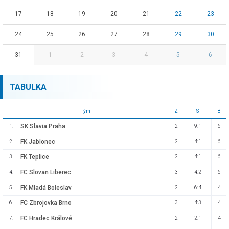
17
18
19
20
21
22
23
24
25
26
27
28
29
30
31
1
2
3
4
5
6
TABULKA
Tým
Z
S
B
SK Slavia Praha
1.
2
9:1
6
FK Jablonec
2.
2
4:1
6
FK Teplice
3.
2
4:1
6
FC Slovan Liberec
4.
3
4:2
6
FK Mladá Boleslav
5.
2
6:4
4
FC Zbrojovka Brno
6.
3
4:3
4
FC Hradec Králové
7.
2
2:1
4