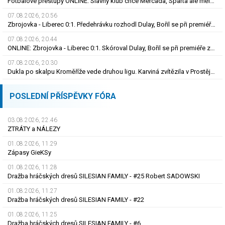
Fotbalové přestupy ONLINE: Slavný klub chce Mercada, Sparta ale měla nabídku odmítnout
07.08.2026, 20.56
Zbrojovka - Liberec 0:1. Předehrávku rozhodl Dulay, Bořil se při premiéře za Slovan zranil
07.08.2026, 20.44
ONLINE: Zbrojovka - Liberec 0:1. Skóroval Dulay, Bořil se při premiéře za Slovan zranil
07.08.2026, 20.30
Dukla po skalpu Kroměříže vede druhou ligu. Karviná zvítězila v Prostějově, remíza Ústí
POSLEDNÍ PŘÍSPĚVKY FÓRA
03.08.2026, 22.46
ZTRÁTY a NÁLEZY
01.08.2026, 11.29
Zápasy GieKSy
01.08.2026, 11.28
Dražba hráčských dresů SILESIAN FAMILY - #25 Robert SADOWSKI
01.08.2026, 11.27
Dražba hráčských dresů SILESIAN FAMILY - #22
01.08.2026, 11.25
Dražba hráčských dresů SILESIAN FAMILY - #6