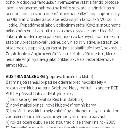
ticho. A odpověď fanoušků? „Nemůžeme vstát a fandit, protože
jakmile vstaneme, nahrnou se k nám stewardi a přimějí nás si
sednout pod hrozbou odebrání permanentky.“, popisuje praktiky
na Old Trafford člen asociace nezávislých fanoušků MU Colin
Hedrie. „Připadáme si jako v policejním státě. Když si stoupneme,
někdo nám hned zkroutí ruku za zády a vyvede nás z hlediště.
Jakou atmosféru by si pan Ferguson za takových podmínek na
stadionu představoval? Jediné, co v hledišti vládne, je strach, že
přijdeme o vstupenku, za kterou jste zaplatili tisíc liber.“, pokračuje.
Že jste tohle o Anglii nevěděli? Nesmíte tolik věřit médiím, které
neustále Anglii vystavují jako příklad skvělé a bezproblémové
atmosféry...
AUSTRIA SALZBURG
(poprava tradičního klubu):
Zatím nejotřesnější případ se odehrál před několika lety v
rakouském klubu Austria Salzburg. Nový majitel – koncern RED
BULL – převzal klub a udělal tyto kroky:
1) klub se přejmenoval na Red Bull Salzburg
2) nový majitel přinesl nové klubové (firemní) barvy
3) tradiční barvy klubu byly zakázány, dokonce nebyli na stadion
vpouštěni fans s klubovými symboly ve starých barvách
4) rok založení klubu se stoletou tradicí se změnil na rok 2005