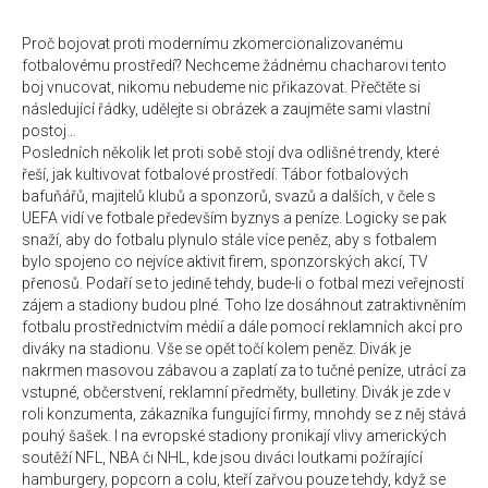
Proč bojovat proti modernímu zkomercionalizovanému
fotbalovému prostředí? Nechceme žádnému chacharovi tento
boj vnucovat, nikomu nebudeme nic přikazovat. Přečtěte si
následující řádky, udělejte si obrázek a zaujměte sami vlastní
postoj…
Posledních několik let proti sobě stojí dva odlišné trendy, které
řeší, jak kultivovat fotbalové prostředí. Tábor fotbalových
bafuňářů, majitelů klubů a sponzorů, svazů a dalších, v čele s
UEFA vidí ve fotbale především byznys a peníze. Logicky se pak
snaží, aby do fotbalu plynulo stále více peněz, aby s fotbalem
bylo spojeno co nejvíce aktivit firem, sponzorských akcí, TV
přenosů. Podaří se to jedině tehdy, bude-li o fotbal mezi veřejností
zájem a stadiony budou plné. Toho lze dosáhnout zatraktivněním
fotbalu prostřednictvím médií a dále pomocí reklamních akcí pro
diváky na stadionu. Vše se opět točí kolem peněz. Divák je
nakrmen masovou zábavou a zaplatí za to tučné peníze, utrácí za
vstupné, občerstvení, reklamní předměty, bulletiny. Divák je zde v
roli konzumenta, zákazníka fungující firmy, mnohdy se z něj stává
pouhý šašek. I na evropské stadiony pronikají vlivy amerických
soutěží NFL, NBA či NHL, kde jsou diváci loutkami požírající
hamburgery, popcorn a colu, kteří zařvou pouze tehdy, když se