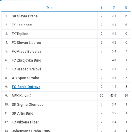
Tým
Z
S
B
SK Slavia Praha
1.
2
9:1
6
FK Jablonec
2.
2
4:1
6
FK Teplice
3.
2
4:1
6
FC Slovan Liberec
4.
3
4:2
6
FK Mladá Boleslav
5.
2
6:4
4
FC Zbrojovka Brno
6.
3
4:3
4
FC Hradec Králové
7.
2
2:1
4
AC Sparta Praha
8.
2
4:4
3
FC Baník Ostrava
9.
2
1:4
3
MFK Karviná
9.
30
43:51
39
SK Sigma Olomouc
10.
2
3:4
1
SK Artis Brno
11.
2
3:5
1
FC Viktoria Plzeň
12.
2
2:4
1
Bohemians Praha 1905
13.
2
1:3
1