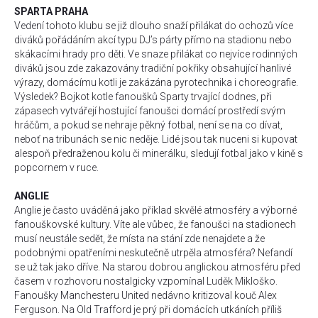
SPARTA PRAHA
Vedení tohoto klubu se již dlouho snaží přilákat do ochozů více
diváků pořádáním akcí typu DJ’s párty přímo na stadionu nebo
skákacími hrady pro děti. Ve snaze přilákat co nejvíce rodinných
diváků jsou zde zakazovány tradiční pokřiky obsahující hanlivé
výrazy, domácímu kotli je zakázána pyrotechnika i choreografie.
Výsledek? Bojkot kotle fanoušků Sparty trvající dodnes, při
zápasech vytvářejí hostující fanoušci domácí prostředí svým
hráčům, a pokud se nehraje pěkný fotbal, není se na co dívat,
neboť na tribunách se nic neděje. Lidé jsou tak nuceni si kupovat
alespoň předraženou kolu či minerálku, sledují fotbal jako v kině s
popcornem v ruce.
ANGLIE
Anglie je často uváděná jako příklad skvělé atmosféry a výborné
fanouškovské kultury. Víte ale vůbec, že fanoušci na stadionech
musí neustále sedět, že místa na stání zde nenajdete a že
podobnými opatřeními neskutečně utrpěla atmosféra? Nefandí
se už tak jako dříve. Na starou dobrou anglickou atmosféru před
časem v rozhovoru nostalgicky vzpomínal Luděk Mikloško.
Fanoušky Manchesteru United nedávno kritizoval kouč Alex
Ferguson. Na Old Trafford je prý při domácích utkáních příliš