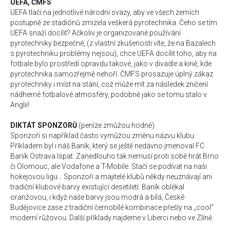
UEFA, ČMFS
UEFA tlačí na jednotlivé národní svazy, aby ve všech zemích
postupně ze stadiónů zmizela veškerá pyrotechnika. Čeho se tím
UEFA snaží docílit? Ačkoliv je organizované používání
pyrotechniky bezpečné, (z vlastní zkušenosti víte, že na Bazalech
s pyrotechniku problémy nejsou), chce UEFA docílit toho, aby na
fotbale bylo prostředí opravdu takové, jako v divadle a kině, kde
pyrotechnika samozřejmě nehoří. ČMFS prosazuje úplný zákaz
pyrotechniky i míst na stání, což může mít za následek zničení
nádherné fotbalové atmosféry, podobně jako se tomu stalo v
Anglii!
DIKTÁT SPONZORŮ
(peníze zmůžou hodně)
Sponzoři si například často vymůžou změnu názvu klubu.
Příkladem byl i náš Baník, který se ještě nedávno jmenoval FC
Baník Ostrava Ispat. Zanedlouho tak nemusí proti sobě hrát Brno
či Olomouc, ale Vodafone a T-Mobile. Stačí se podívat na naši
hokejovou ligu… Sponzoři a majitelé klubů někdy neuznávají ani
tradiční klubové barvy existující desetiletí. Baník oblékal
oranžovou, i když naše barvy jsou modrá a bílá, České
Budějovice zase z tradiční černobílé kombinace přešly na „cool“
moderní růžovou. Další příklady najdeme v Liberci nebo ve Zlíně.