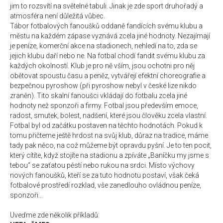
jim to rozsvítí na světelné tabuli. Jinak je zde sport druhořadý a
atmosféra není důležitá vůbec.
Tábor fotbalových fanoušků oddaně fandících svému klubu a
městu na každém zápase vyznává zcela jiné hodnoty. Nezajímají
je peníze, komerční akce na stadionech, nehledí na to, zda se
jejich klubu daří nebo ne. Na fotbal chodí fandit svému klubu za
každých okolností. Klub je pro ně vším, jsou ochotni pro něj
obětovat spoustu času a peněz, vytvářejí efektní choreografie a
bezpečnou pyroshow (při pyroshow nebyl v české lize nikdo
zraněn). Tito skalní fanoušci vkládají do fotbalu zcela jiné
hodnoty než sponzoři a firmy. Fotbal jsou především emoce,
radost, smutek, bolest, nadšení, které jsou člověku zcela vlastní.
Fotbal byl od začátku postaven na těchto hodnotách. Pokud k
tomu přičteme ještě hrdost na svůj klub, důraz na tradice, máme
tady pak něco, na což můžeme být opravdu pyšní. Je to ten pocit,
který cítíte, když stojíte na stadionu a zpíváte „Baníčku my jsme s
tebou“ se zaťatou pěstí nebo rukou na srdci. Místo výchovy
nových fanoušků, kteří se za tuto hodnotu postaví, však čeká
fotbalové prostředí rozklad, vše zanedlouho ovládnou peníze,
sponzoři...
Uveďme zde několik příkladů: