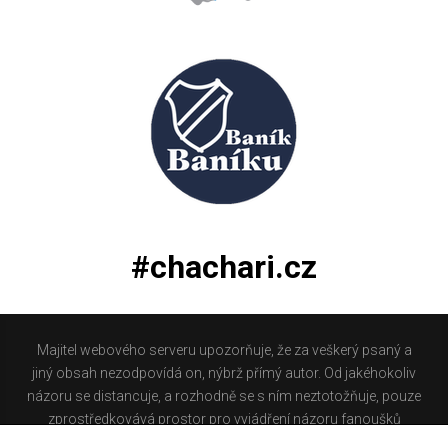
#chachari.cz
Majitel webového serveru upozorňuje, že za veškerý psaný a
jiný obsah nezodpovídá on, nýbrž přímý autor. Od jakéhokoliv
názoru se distancuje, a rozhodně se s ním neztotožňuje, pouze
zprostředkovává prostor pro vyjádření názoru fanoušků
Baníku Ostrava na internetu. Stránka na které se právě