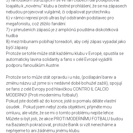
5) fanouškům sdružujícím se ve fan clubech dal podepisovat
loajalitu k „novému“ klubu a čestné prohlášení, že se na zápasech
nebudou projevovat vulgárně, či odpalovat pyrotechniku
6) v rámci represí proti ultras byl odstraněn podstavec pro
megafonistu, což ztížilo fandění.
7) v přerušeních zápasů je z ampliónů pouštěna diskotéková
hudba
8) mezi tribunami pobíhají toreadoři, aby celý zápas vypadal jako
býčí zápasy
Protože se tohle může stát každému klubu v Evropě, spustila se
automaticky lavina solidarity a fans v celé Evropě vyjádřili
podporu fanouškům Austrie.
Protože se to může stát opravdu i u nás, (pošlapání barev a
změnu názvu už jsme si v nedávné době bohužel zažili), spojují
se fans z celé Evropy pod hlavičkou CONTRO IL CALCIO
MODERNO! (Proti modernímu fotbalu!).
Pokud jste dočetli až do konce, jistě si pomalu děláte vlastní
úsudek... Pokud jsem nebyl zcela objektivní, přijměte mou
omluvu, ale vězte, že se mi o tomto problému nepíše lehce.
Můžete si být jisti, že akce PROTI MODERNÍMU FOTBALU budou
na Bazalech pokračovat, protože Baník si vzít nenecháme a
nepřejeme to ani žádnému jinému klubu.