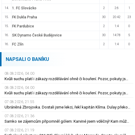
1. FC Slovácko
14.
2
2:6
1
FK Dukla Praha
15.
30
20:42
23
FK Pardubice
15.
2
1:4
0
SK Dynamo České Budějovice
16.
30
14:78
5
FC Zlín
16.
2
1:4
0
NAPSALI O BANÍKU
08.08.2026, 04.00
Kvůli suchu platí i zákazy rozdělávání ohně či kouření. Pozor, pokuty jsou obří
08.08.2026, 04.00
Kvůli suchu platí i zákazy rozdělávání ohně či kouření. Pozor, pokuty jsou obří
07.08.2026, 21.55
Ubráněná Zbrojovka. Dostali jsme lekci, řekl kapitán Klíma. Dulay překonal kamaráda
07.08.2026, 21.36
Samko se zájemcům připomněl gólem: Karviné jsem vděčný! Kam může odejít Štorman?
07.08.2026, 21.19