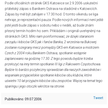
Podle oficiálních stránek GKS Katowice se 2.9.2006 uskuteční
přátelský zápas s Baníkem Ostrava na stadióně v Katowicích.
Zápas by měl být zahájen v 17:30 hod. O tomto víkendu se liga
nehraje, je reprezentační pauza. Podle nových informací není ještě
jisté jestli bude zápas v sobotu nebo v neděli, až bude znám
přesný termín hodím ho sem. Přikládám i originál uveřejněný na
stránkách GKS.
Miło nam poinformować, że dzięki staraniom
zarządu i kibiców GKS jak i fanów Banika, 2 września na Bukowej
zostanie rozegrany mecz pomiędzy GKS-em Katowice a mistrzem
Czech z 2004 roku Banikiem Ostrava, spotkanie wstępnie
zaplanowano na godzinę 17.30. Z tego powodu będzie trzeba
przełożyć na inny termin spotkanie III ligi z Rakowem Częstochowa.
Będzie to bardzo pożyteczny sprawdzian dla naszych zawodników i
wspaniałe przyjacielskie spotkanie kibiców obu klubów, które
uświetni 10 lat przyjaźni kibiców obu zespołów. Więcej na temat tego
sparingu i jego otoczki wkrótce na stronie.
Tweet
Publikováno: 09.07.2006