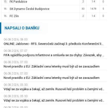
FK Pardubice
15.
2
1:4
0
SK Dynamo České Budějovice
16.
30
14:78
5
FC Zlín
16.
2
1:4
0
NAPSALI O BANÍKU
06.08.2026, 08.00
ONLINE: Jablonec - RFS. Severočeši začínají 3. předkolo Konferenční ligy na domácím hřišti
06.08.2026, 07.07
FIFA vyjádřila podporu Infantinovi a omluvila se za chyby: Závazek, aby se již neopakovaly
06.08.2026, 07.00
Nové pravidlo z EU: Základní cena letenky musí být už se zavazadlem
06.08.2026, 07.00
Nové pravidlo z EU: Základní cena letenky musí být už se zavazadlem
06.08.2026, 05.30
Vdají se za vojáka a čekají, až zemře. Rusové řeší problém s černými vdovami
06.08.2026, 05.30
Vdají se za vojáka a čekají, až zemře. Rusové řeší problém s černými vdovami
06.08.2026, 05.00