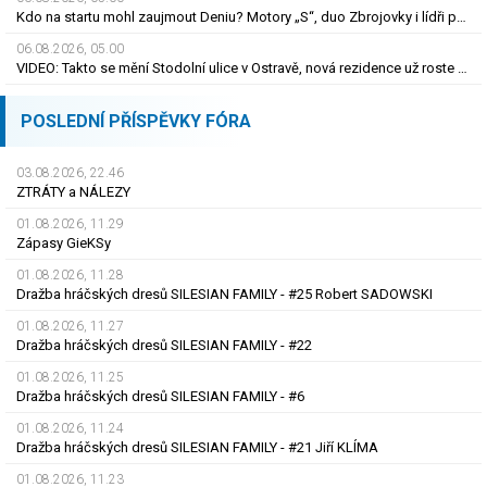
Kdo na startu mohl zaujmout Deniu? Motory „S“, duo Zbrojovky i lídři pohárových zástupců
06.08.2026, 05.00
VIDEO: Takto se mění Stodolní ulice v Ostravě, nová rezidence už roste do výšky
POSLEDNÍ PŘÍSPĚVKY FÓRA
03.08.2026, 22.46
ZTRÁTY a NÁLEZY
01.08.2026, 11.29
Zápasy GieKSy
01.08.2026, 11.28
Dražba hráčských dresů SILESIAN FAMILY - #25 Robert SADOWSKI
01.08.2026, 11.27
Dražba hráčských dresů SILESIAN FAMILY - #22
01.08.2026, 11.25
Dražba hráčských dresů SILESIAN FAMILY - #6
01.08.2026, 11.24
Dražba hráčských dresů SILESIAN FAMILY - #21 Jiří KLÍMA
01.08.2026, 11.23