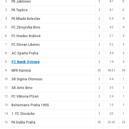
FK Jablonec
2.
2
4:1
6
FK Teplice
3.
2
4:1
6
FK Mladá Boleslav
4.
2
6:4
4
FC Zbrojovka Brno
5.
2
4:2
4
FC Hradec Králové
6.
2
2:1
4
FC Slovan Liberec
7.
2
3:2
3
AC Sparta Praha
8.
2
4:4
3
FC Baník Ostrava
9.
2
1:4
3
MFK Karviná
9.
30
43:51
39
SK Sigma Olomouc
10.
2
3:4
1
SK Artis Brno
11.
2
3:5
1
FC Viktoria Plzeň
12.
2
2:4
1
Bohemians Praha 1905
13.
2
1:3
1
1. FC Slovácko
14.
2
2:6
1
FK Dukla Praha
15.
30
20:42
23