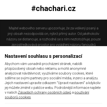
#chachari.cz
Majitel webového serveru upozorňuje, že za veškerý psaný a
jiný obsah nezodpovídá on, nýbrž přímý autor. Od jakéhokoliv
názoru se distancuje, a rozhodně se s ním neztotožňuje, pouze
zprostředkovává prostor pro vyjádření názoru fanoušků
Baníku Ostrava na internetu. Stránka na které se právě
Nastavení souhlasu s personalizací
nacházíte obsahuje materiál, který někteří lidé mohou
považovat za kontroverzní. Provozovatelé těchto stránek
Abychom vám usnadnili procházení stránek, nabídli
nejsou dle právní úpravy zákona č. 480/2004 Sb., o některých
přizpůsobený obsah nebo reklamu a mohli anonymně
službách informační společnosti a o změně některých zákonů
analyzovat návštěvnost, využíváme soubory cookies, které
(zákon o některých službách informační společnosti) a
sdílíme se svými partnery pro sociální média, inzerci a analýzu.
Jejich nastavení upravíte odkazem "Upravit nastavení" a kdykoliv
zejména §6 citovaného zákona, odpovědni za příspěvky
jej můžete změnit v patičce webu. Podrobnější informace najdete
návštěvníků těchto stránek.
v našich
Zásadách ochrany osobních údajů
a
používání
souborů cookies
.
Galerie
|
Historie
|
Zprac. osobních údajů
|
Kontakt