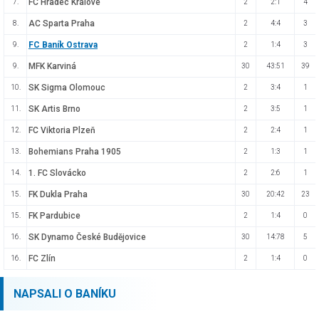
FC Hradec Králové
7.
2
2:1
4
AC Sparta Praha
8.
2
4:4
3
FC Baník Ostrava
9.
2
1:4
3
MFK Karviná
9.
30
43:51
39
SK Sigma Olomouc
10.
2
3:4
1
SK Artis Brno
11.
2
3:5
1
FC Viktoria Plzeň
12.
2
2:4
1
Bohemians Praha 1905
13.
2
1:3
1
1. FC Slovácko
14.
2
2:6
1
FK Dukla Praha
15.
30
20:42
23
FK Pardubice
15.
2
1:4
0
SK Dynamo České Budějovice
16.
30
14:78
5
FC Zlín
16.
2
1:4
0
NAPSALI O BANÍKU