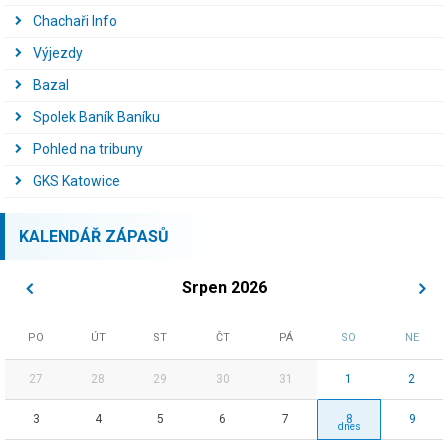
Chachaři Info
Výjezdy
Bazal
Spolek Baník Baníku
Pohled na tribuny
GKS Katowice
KALENDÁŘ ZÁPASŮ
Srpen 2026
PO
ÚT
ST
ČT
PÁ
SO
NE
27
28
29
30
31
1
2
3
4
5
6
7
8
9