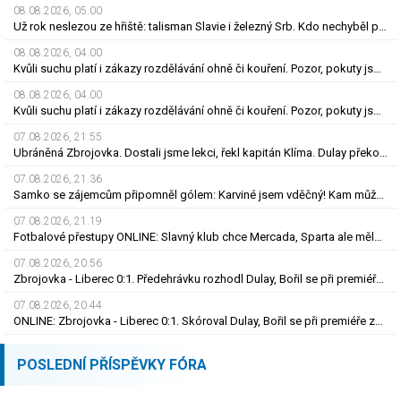
08.08.2026, 05.00
Už rok neslezou ze hřiště: talisman Slavie i železný Srb. Kdo nechyběl pět let?
08.08.2026, 04.00
Kvůli suchu platí i zákazy rozdělávání ohně či kouření. Pozor, pokuty jsou obří
08.08.2026, 04.00
Kvůli suchu platí i zákazy rozdělávání ohně či kouření. Pozor, pokuty jsou obří
07.08.2026, 21.55
Ubráněná Zbrojovka. Dostali jsme lekci, řekl kapitán Klíma. Dulay překonal kamaráda
07.08.2026, 21.36
Samko se zájemcům připomněl gólem: Karviné jsem vděčný! Kam může odejít Štorman?
07.08.2026, 21.19
Fotbalové přestupy ONLINE: Slavný klub chce Mercada, Sparta ale měla nabídku odmítnout
07.08.2026, 20.56
Zbrojovka - Liberec 0:1. Předehrávku rozhodl Dulay, Bořil se při premiéře za Slovan zranil
07.08.2026, 20.44
ONLINE: Zbrojovka - Liberec 0:1. Skóroval Dulay, Bořil se při premiéře za Slovan zranil
POSLEDNÍ PŘÍSPĚVKY FÓRA