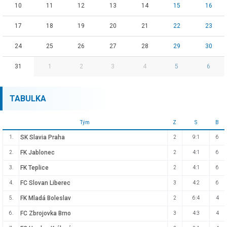
10
11
12
13
14
15
16
17
18
19
20
21
22
23
24
25
26
27
28
29
30
31
1
2
3
4
5
6
TABULKA
Tým
Z
S
B
SK Slavia Praha
1.
2
9:1
6
FK Jablonec
2.
2
4:1
6
FK Teplice
3.
2
4:1
6
FC Slovan Liberec
4.
3
4:2
6
FK Mladá Boleslav
5.
2
6:4
4
FC Zbrojovka Brno
6.
3
4:3
4