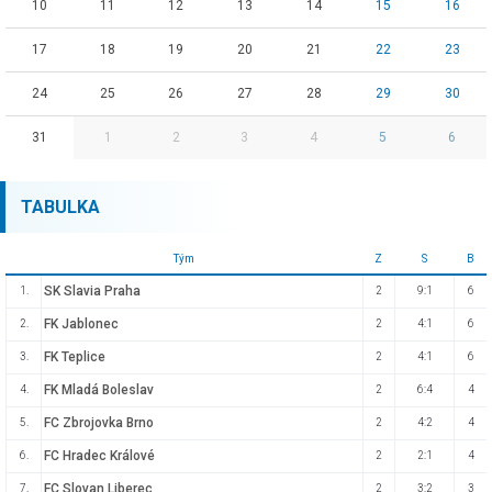
10
11
12
13
14
15
16
17
18
19
20
21
22
23
24
25
26
27
28
29
30
31
1
2
3
4
5
6
TABULKA
Tým
Z
S
B
SK Slavia Praha
1.
2
9:1
6
FK Jablonec
2.
2
4:1
6
FK Teplice
3.
2
4:1
6
FK Mladá Boleslav
4.
2
6:4
4
FC Zbrojovka Brno
5.
2
4:2
4
FC Hradec Králové
6.
2
2:1
4
FC Slovan Liberec
7.
2
3:2
3