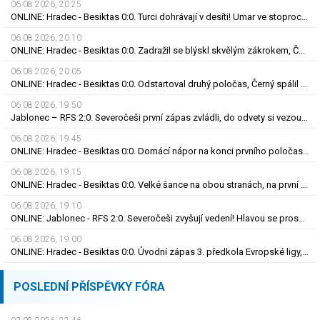
06.08.2026, 20.25
ONLINE: Hradec - Besiktas 0:0. Turci dohrávají v desíti! Umar ve stoprocentní šanci selhal
06.08.2026, 20.10
ONLINE: Hradec - Besiktas 0:0. Zadražil se blýskl skvělým zákrokem, Černý nedal tutovku
06.08.2026, 20.05
ONLINE: Hradec - Besiktas 0:0. Odstartoval druhý poločas, Černý spálil obrovskou šanci
06.08.2026, 19.50
Jablonec – RFS 2:0. Severočeši první zápas zvládli, do odvety si vezou nadějný náskok
06.08.2026, 19.45
ONLINE: Hradec - Besiktas 0:0. Domácí nápor na konci prvního poločasu, branka zatím nepadla
06.08.2026, 19.15
ONLINE: Hradec - Besiktas 0:0. Velké šance na obou stranách, na první gól se zatím čeká
06.08.2026, 19.10
ONLINE: Jablonec - RFS 2:0. Severočeši zvyšují vedení! Hlavou se prosadil Polidar
06.08.2026, 19.00
ONLINE: Hradec - Besiktas 0:0. Úvodní zápas 3. předkola Evropské ligy, za hosty hraje Černý
POSLEDNÍ PŘÍSPĚVKY FÓRA