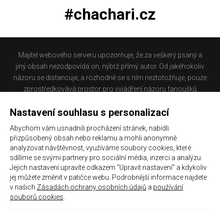
#chachari.cz
Majitel webového serveru upozorňuje, že za veškerý psaný a
jiný obsah nezodpovídá on, nýbrž přímý autor. Od jakéhokoliv
názoru se distancuje, a rozhodně se s ním neztotožňuje, pouze
zprostředkovává prostor pro vyjádření názoru fanoušků
Baníku Ostrava na internetu. Stránka na které se právě
Nastavení souhlasu s personalizací
nacházíte obsahuje materiál, který někteří lidé mohou
považovat za kontroverzní. Provozovatelé těchto stránek
Abychom vám usnadnili procházení stránek, nabídli
nejsou dle právní úpravy zákona č. 480/2004 Sb., o některých
přizpůsobený obsah nebo reklamu a mohli anonymně
službách informační společnosti a o změně některých zákonů
analyzovat návštěvnost, využíváme soubory cookies, které
(zákon o některých službách informační společnosti) a
sdílíme se svými partnery pro sociální média, inzerci a analýzu.
Jejich nastavení upravíte odkazem "Upravit nastavení" a kdykoliv
zejména §6 citovaného zákona, odpovědni za příspěvky
jej můžete změnit v patičce webu. Podrobnější informace najdete
návštěvníků těchto stránek.
v našich
Zásadách ochrany osobních údajů
a
používání
souborů cookies
.
Galerie
|
Historie
|
Zprac. osobních údajů
|
Kontakt