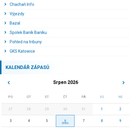
Chachaři Info
Výjezdy
Bazal
Spolek Baník Baníku
Pohled na tribuny
GKS Katowice
KALENDÁŘ ZÁPASŮ
Srpen 2026
PO
ÚT
ST
ČT
PÁ
SO
NE
27
28
29
30
31
1
2
3
4
5
6
7
8
9