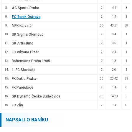
AC Sparta Praha
8.
2
4:4
3
FC Baník Ostrava
9.
2
1:4
3
MFK Karviná
9.
30
43:51
39
SK Sigma Olomouc
10.
2
3:4
1
SK Artis Brno
11.
2
3:5
1
FC Viktoria Plzeň
12.
2
2:4
1
Bohemians Praha 1905
13.
2
1:3
1
1. FC Slovácko
14.
2
2:6
1
FK Dukla Praha
15.
30
20:42
23
FK Pardubice
15.
2
1:4
0
SK Dynamo České Budějovice
16.
30
14:78
5
FC Zlín
16.
2
1:4
0
NAPSALI O BANÍKU