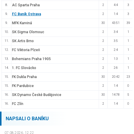
AC Sparta Praha
8.
2
4:4
3
FC Baník Ostrava
9.
2
1:4
3
MFK Karviná
9.
30
43:51
39
SK Sigma Olomouc
10.
2
3:4
1
SK Artis Brno
11.
2
3:5
1
FC Viktoria Plzeň
12.
2
2:4
1
Bohemians Praha 1905
13.
2
1:3
1
1. FC Slovácko
14.
2
2:6
1
FK Dukla Praha
15.
30
20:42
23
FK Pardubice
15.
2
1:4
0
SK Dynamo České Budějovice
16.
30
14:78
5
FC Zlín
16.
2
1:4
0
NAPSALI O BANÍKU
07.08.2026, 12.22