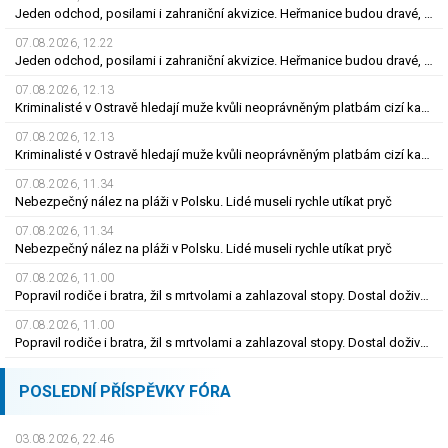
Jeden odchod, posilami i zahraniční akvizice. Heřmanice budou dravé, věří Mlčoch
07.08.2026, 12.22
Jeden odchod, posilami i zahraniční akvizice. Heřmanice budou dravé, věří Mlčoch
07.08.2026, 12.13
Kriminalisté v Ostravě hledají muže kvůli neoprávněným platbám cizí kartou
07.08.2026, 12.13
Kriminalisté v Ostravě hledají muže kvůli neoprávněným platbám cizí kartou
07.08.2026, 11.34
Nebezpečný nález na pláži v Polsku. Lidé museli rychle utíkat pryč
07.08.2026, 11.34
Nebezpečný nález na pláži v Polsku. Lidé museli rychle utíkat pryč
07.08.2026, 11.00
Popravil rodiče i bratra, žil s mrtvolami a zahlazoval stopy. Dostal doživotí
07.08.2026, 11.00
Popravil rodiče i bratra, žil s mrtvolami a zahlazoval stopy. Dostal doživotí
POSLEDNÍ PŘÍSPĚVKY FÓRA
03.08.2026, 22.46