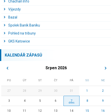
Chachaři Info
Výjezdy
Bazal
Spolek Baník Baníku
Pohled na tribuny
GKS Katowice
KALENDÁŘ ZÁPASŮ
Srpen 2026
PO
ÚT
ST
ČT
PÁ
SO
NE
27
28
29
30
31
1
2
3
4
5
6
7
8
9
10
11
12
13
14
15
16