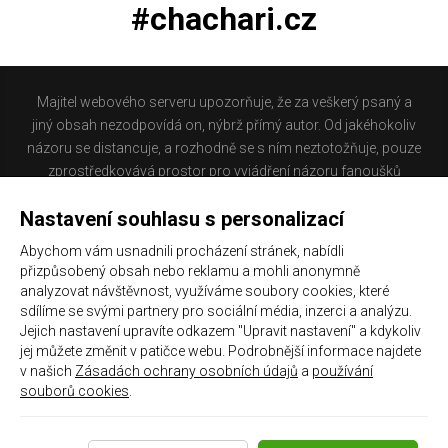
#chachari.cz
Majitel webového serveru upozorňuje, že za veškerý psaný a
jiný obsah nezodpovídá on, nýbrž přímý autor. Od jakéhokoliv
názoru se distancuje, a rozhodně se s ním neztotožňuje, pouze
zprostředkovává prostor pro vyjádření názoru fanoušků
Baníku Ostrava na internetu. Stránka na které se právě
Nastavení souhlasu s personalizací
nacházíte obsahuje materiál, který někteří lidé mohou
považovat za kontroverzní. Provozovatelé těchto stránek
Abychom vám usnadnili procházení stránek, nabídli
nejsou dle právní úpravy zákona č. 480/2004 Sb., o některých
přizpůsobený obsah nebo reklamu a mohli anonymně
službách informační společnosti a o změně některých zákonů
analyzovat návštěvnost, využíváme soubory cookies, které
(zákon o některých službách informační společnosti) a
sdílíme se svými partnery pro sociální média, inzerci a analýzu.
Jejich nastavení upravíte odkazem "Upravit nastavení" a kdykoliv
zejména §6 citovaného zákona, odpovědni za příspěvky
jej můžete změnit v patičce webu. Podrobnější informace najdete
návštěvníků těchto stránek.
v našich
Zásadách ochrany osobních údajů
a
používání
souborů cookies
.
Galerie
|
Historie
|
Zprac. osobních údajů
|
Kontakt