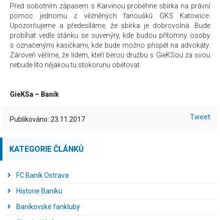
Před sobotním zápasem s Karvinou proběhne sbírka na právní
pomoc jednomu z vězněných fanoušků GKS Katowice.
Upozorňujeme a předesíláme, že sbírka je dobrovolná. Bude
probíhat vedle stánku se suvenýry, kde budou přítomny osoby
s označenými kasičkami, kde bude možno přispět na advokáty.
Zároveň věříme, že lidem, kteří berou družbu s GieKSou za svou
nebude líto nějakou tu stokorunu obětovat.
GieKSa – Baník
Tweet
Publikováno: 23.11.2017
KATEGORIE ČLÁNKŮ
FC Baník Ostrava
Historie Baníku
Baníkovské fankluby