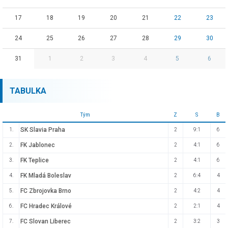
17
18
19
20
21
22
23
24
25
26
27
28
29
30
31
1
2
3
4
5
6
TABULKA
Tým
Z
S
B
SK Slavia Praha
1.
2
9:1
6
FK Jablonec
2.
2
4:1
6
FK Teplice
3.
2
4:1
6
FK Mladá Boleslav
4.
2
6:4
4
FC Zbrojovka Brno
5.
2
4:2
4
FC Hradec Králové
6.
2
2:1
4
FC Slovan Liberec
7.
2
3:2
3