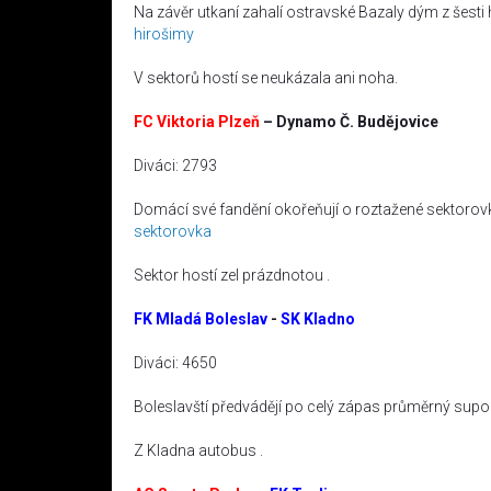
Na závěr utkaní zahalí ostravské Bazaly dým z šesti 
hirošimy
V sektorů hostí se neukázala ani noha.
FC Viktoria Plzeň
– Dynamo Č. Budějovice
Diváci: 2793
Domácí své fandění okořeňují o roztažené sektorovk
sektorovka
Sektor hostí zel prázdnotou .
FK Mladá Boleslav
-
SK Kladno
Diváci: 4650
Boleslavští předvádějí po celý zápas průměrný supor
Z Kladna autobus .