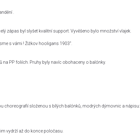
andění .
ý zápas byl slyšet kvalitní support. Vyvěšeno bylo množství vlajek.
Jsme s vámi ! Žižkov hooligans 1903".
hů na PP foliích. Pruhy byly navíc obohaceny o balónky.
ou choreografií složenou s bílých balónků, modrých dýmovnic a nápisu:
ž jim vydrží až do konce poločasu.