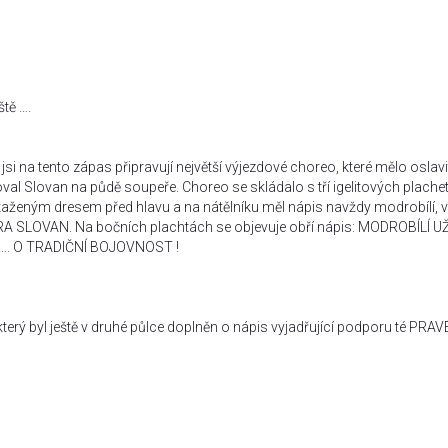
tě ….
, jsi na tento zápas připravují největší výjezdové choreo, které mělo oslavi
l Slovan na půdě soupeře. Choreo se skládalo s tří igelitových plache
řetaženým dresem před hlavu a na nátělníku měl nápis navždy modrobílí, v
ZRA SLOVAN. Na bočních plachtách se objevuje obří nápis: MODROBÍLÍ U
…. O TRADIČNÍ BOJOVNOST !
který byl ještě v druhé půlce doplněn o nápis vyjadřující podporu té PRAV