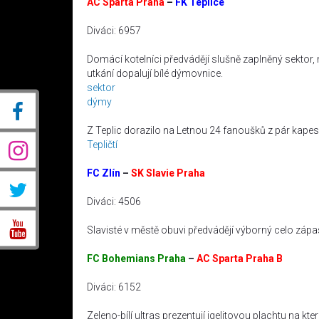
AC Sparta Praha
–
FK Teplice
Diváci: 6957
Domácí kotelníci předvádějí slušně zaplněný sektor, 
utkání dopalují bílé dýmovnice.
sektor
dýmy
Z Teplic dorazilo na Letnou 24 fanoušků z pár kapes
Tepličtí
FC Zlín
–
SK Slavie Praha
Diváci: 4506
Slavisté v městě obuvi předvádějí výborný celo záp
FC Bohemians Praha
–
AC Sparta Praha B
Diváci: 6152
Zeleno-bílí ultras prezentují igelitovou plachtu na 