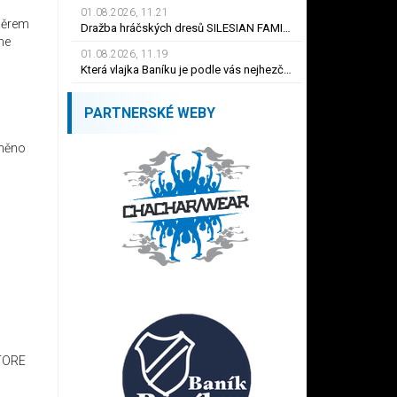
01.08.2026, 11.21
směrem
Dražba hráčských dresů SILESIAN FAMILY - #1 Viktor BUDÍNSKÝ
me
01.08.2026, 11.19
Která vlajka Baníku je podle vás nejhezčí ?
PARTNERSKÉ WEBY
lněno
KTORE