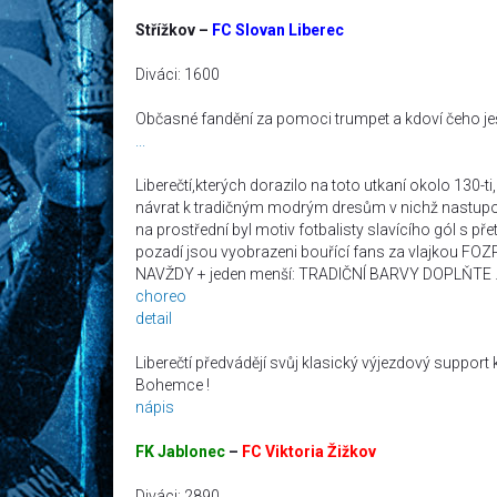
Střížkov –
FC Slovan Liberec
Diváci: 1600
Občasné fandění za pomoci trumpet a kdoví čeho ješ
...
Liberečtí,kterých dorazilo na toto utkaní okolo 130-ti
návrat k tradičným modrým dresům v nichž nastupova
na prostřední byl motiv fotbalisty slavícího gól s p
pozadí jsou vyobrazeni bouřící fans za vlajkou FO
NAVŽDY + jeden menší: TRADIČNÍ BARVY DOPLŇTE 
choreo
detail
Liberečtí předvádějí svůj klasický výjezdový support 
Bohemce !
nápis
FK Jablonec
–
FC Viktoria Žižkov
Diváci: 2890