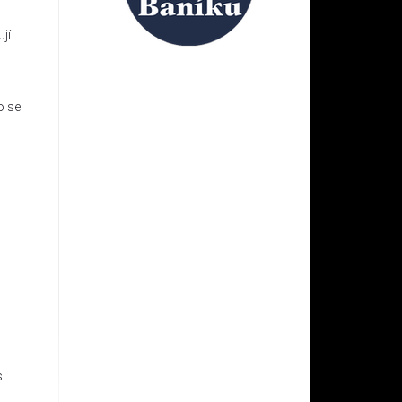
jí
o se
s