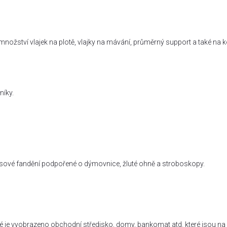
množství vlajek na plotě, vlajky na mávání, průměrný support a také na 
níky.
asové fandění podpořené o dýmovnice, žluté ohně a stroboskopy.
které je vyobrazeno obchodní středisko, domy, bankomat atd. které jsou na