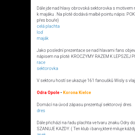
Dále jde nad hlavy obrovská sektorovka s motivem m
k majáku . Na plotě dodává malbě pointu nápis:
přes bouře)
celá plachta
loď
maják
Jako poslední prezentace se nad hlavami fans objev
nápisem na plotě: KROCZYMY RAZEM K LEPSZEJ PRZ
race
sektorovka
V sektoru hostí se ukazuje 161 fanoušků Wisly s vla
Odra Opole
-
Korona Kielce
Domácí na úvod zápasu prezentují sektorový dres.
dres
Dále přichází na řadu plachta ve tvaru znaku Odry d
SZANUJE KAŹDY. ( Ten klub i barvy,které miluje káždý
znak