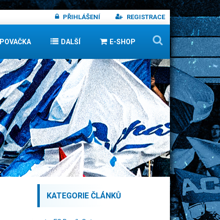
PŘIHLÁŠENÍ
REGISTRACE
IPOVAČKA
DALŠÍ
E-SHOP
KATEGORIE ČLÁNKŮ