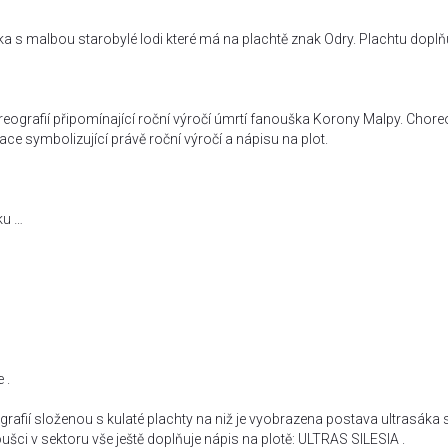
a s malbou starobylé lodi které má na plachtě znak Odry. Plachtu doplňu
eografií připomínající roční výročí úmrtí fanouška Korony Malpy. Chore
race symbolizující právě roční výročí a nápisu na plot.
ku …
 .
ografií složenou s kulaté plachty na niž je vyobrazena postava ultrasáka 
ušci v sektoru vše ještě doplňuje nápis na plotě: ULTRAS SILESIA .