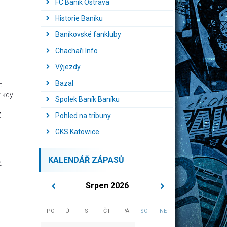
FC Baník Ostrava
Historie Baníku
Baníkovské fankluby
Chachaři Info
Výjezdy
Bazal
t
t kdy
Spolek Baník Baníku
Ž
Pohled na tribuny
GKS Katowice
KALENDÁŘ ZÁPASŮ
É
Srpen 2026
PO
ÚT
ST
ČT
PÁ
SO
NE