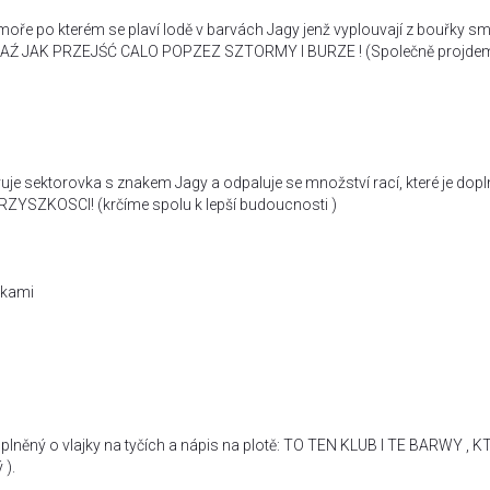
oře po kterém se plaví lodě v barvách Jagy jenž vyplouvají z bouřky 
 POKAŹ JAK PRZEJŚĆ CALO POPZEZ SZTORMY I BURZE ! (Společně projde
uje sektorovka s znakem Jagy a odpaluje se množství rací, které je dop
YSZKOSCI! (krčíme spolu k lepší budoucnosti )
jkami
oplněný o vlajky na tyčích a nápis na plotě: TO TEN KLUB I TE BARWY , 
 ).