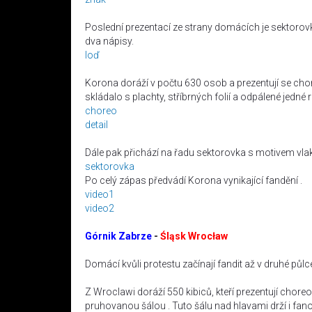
Poslední prezentací ze strany domácích je sektorovk
dva nápisy.
loď
Korona doráží v počtu 630 osob a prezentují se chor
skládalo s plachty, stříbrných folií a odpálené jedné 
choreo
detail
Dále pak přichází na řadu sektorovka s motivem vla
sektorovka
Po celý zápas předvádí Korona vynikající fandění .
video1
video2
Górnik Zabrze
-
Śląsk Wrocław
Domácí kvůli protestu začínají fandit až v druhé půlce
Z Wroclawi doráží 550 kibiců, kteří prezentují chore
pruhovanou šálou . Tuto šálu nad hlavami drží i fano