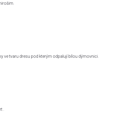
hirošim.
y ve tvaru dresu pod kterým odpalují bílou dýmovnici.
t .