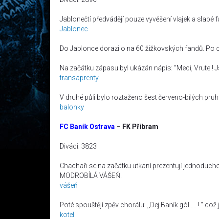
Jablonečtí předvádějí pouze vyvěšení vlajek a slabé f
Jablonec
Do Jablonce dorazilo na 60 žižkovských fandů. Po cel
Na začátku zápasu byl ukázán nápis: "Meci, Vrute ! 
transaprenty
V druhé půli bylo roztaženo šest červeno-bílých pru
balonky
FC Baník Ostrava
– FK Příbram
Diváci: 3823
Chachaři se na začátku utkaní prezentují jednoduch
MODROBÍLÁ VÁŠEŇ.
vášeň
Poté spouštějí zpěv chorálu: ,,Dej Baník gól …. ! “ co
kotel