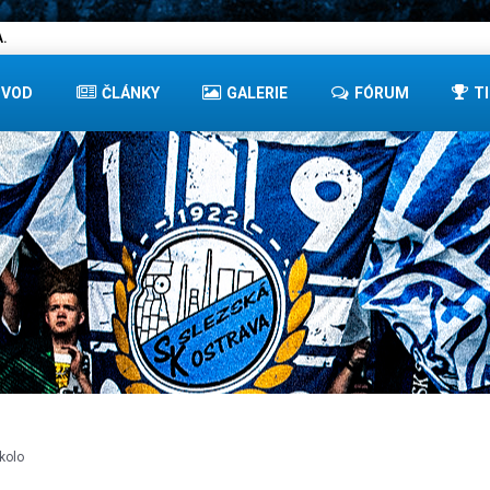
.
ÚVOD
ČLÁNKY
GALERIE
FÓRUM
T
 kolo