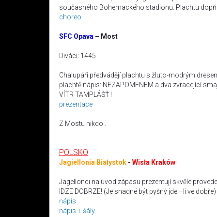
současného Bohemackého stadionu. Plachtu dopň
choreo
SFC Opava
– Most
Diváci: 1445
Chalupáři předvádějí plachtu s žluto-modrým drese
plachtě nápis: NEZAPOMENEM a dva zvracející sma
VÍTR TAMPLÁŠŤ !
prezentace
Z Mostu nikdo .
POLSKO
Jagiellonia Białystok
-
Wisła Kraków
Jagellonci na úvod zápasu prezentují skvěle pro
IDZE DOBRZE! (Je snadné být pyšný jde –li ve dobře)
nápis
nápis + šály