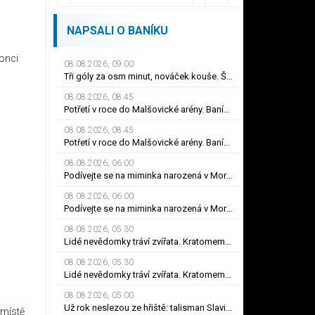
NAPSALI O BANÍKU
konci
08.08.2026, 09.00
Tři góly za osm minut, nováček kouše. Šokovaný Oulehla: Je to na ho*no, řešíme posily
08.08.2026, 08.45
Potřetí v roce do Malšovické arény. Baník míří do Hradce Králové
08.08.2026, 08.45
Potřetí v roce do Malšovické arény. Baník míří do Hradce Králové
08.08.2026, 06.00
Podívejte se na miminka narozená v Moravskoslezském kraji ve 32. týdnu roku 2026
08.08.2026, 06.00
Podívejte se na miminka narozená v Moravskoslezském kraji ve 32. týdnu roku 2026
08.08.2026, 05.30
Lidé nevědomky tráví zvířata. Kratomem i elektronickými cigaretami
08.08.2026, 05.30
Lidé nevědomky tráví zvířata. Kratomem i elektronickými cigaretami
08.08.2026, 05.00
Už rok neslezou ze hřiště: talisman Slavie i železný Srb. Kdo nechyběl pět let?
 místě