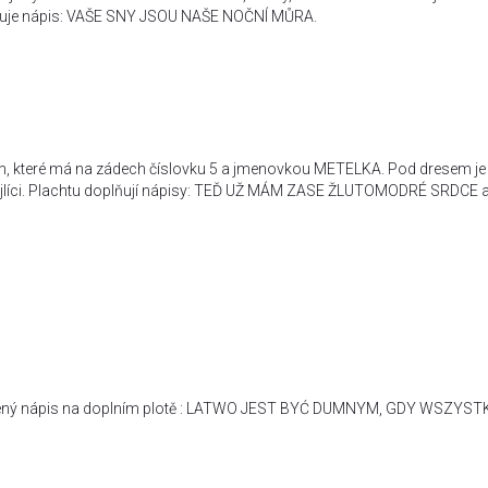
uje nápis: VAŠE SNY JSOU NAŠE NOČNÍ MŮRA.
m, které má na zádech číslovku 5 a jmenovkou METELKA. Pod dresem je
jlíci. Plachtu doplňují nápisy: TEĎ UŽ MÁM ZASE ŽLUTOMODRÉ SRDCE
vedený nápis na doplním plotě : LATWO JEST BYĆ DUMNYM, GDY WSZYS