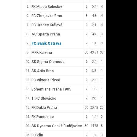
FK Mladá Boleslav
5.
2
6:4
4
FC Zbrojovka Brno
6.
3
4:3
4
FC Hradec Králové
7.
2
2:1
4
AC Sparta Praha
8.
2
4:4
3
FC Baník Ostrava
9.
2
1:4
3
MFK Karviná
9.
30
43:51
39
SK Sigma Olomouc
10.
2
3:4
1
SK Artis Brno
11.
2
3:5
1
FC Viktoria Plzeň
12.
2
2:4
1
Bohemians Praha 1905
13.
2
1:3
1
1. FC Slovácko
14.
2
2:6
1
FK Dukla Praha
15.
30
20:42
23
FK Pardubice
15.
2
1:4
0
SK Dynamo České Budějovice
16.
30
14:78
5
FC Zlín
16.
2
1:4
0