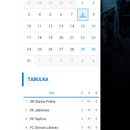
27
28
29
30
31
1
2
3
4
5
6
7
8
9
10
11
12
13
14
15
16
17
18
19
20
21
22
23
24
25
26
27
28
29
30
31
1
2
3
4
5
6
TABULKA
Tým
Z
S
B
SK Slavia Praha
1.
2
9:1
6
FK Jablonec
2.
2
4:1
6
FK Teplice
3.
2
4:1
6
FC Slovan Liberec
4.
3
4:2
6