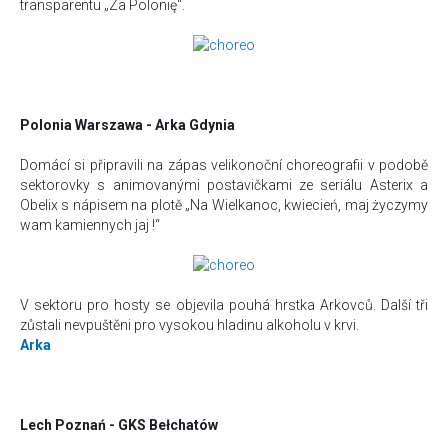
transparentu „Za Poloni
ę
“.
Polonia Warszawa - Arka Gdynia
Domácí si připravili na zápas velikonoční choreografii v podobě
sektorovky s animovanými postavičkami ze seriálu Asterix a
Obelix s nápisem na plotě „
Na Wielkanoc, kwiecień, maj życzymy
wam kamiennych jaj !“
V sektoru pro hosty se objevila pouhá hrstka Arkovců. Další tři
zůstali nevpuštěni pro vysokou hladinu alkoholu v krvi.
Arka
Lech Poznań - GKS Bełchatów