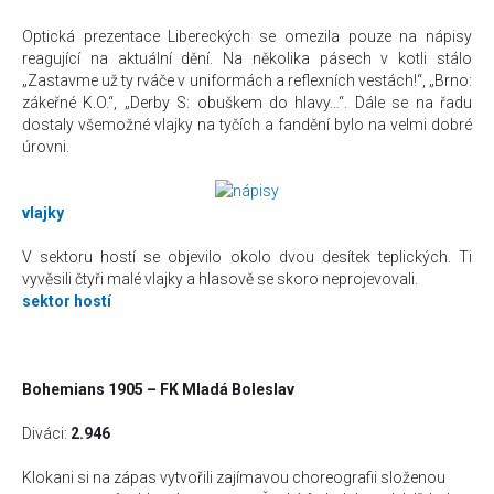
Optická prezentace Libereckých se omezila pouze na nápisy
reagující na aktuální dění. Na několika pásech v kotli stálo
„Zastavme už ty rváče v uniformách a reflexních vestách!“, „Brno:
zákeřné K.O.“, „Derby S: obuškem do hlavy…“. Dále se na řadu
dostaly všemožné vlajky na tyčích a fandění bylo na velmi dobré
úrovni.
vlajky
V sektoru hostí se objevilo okolo dvou desítek teplických. Ti
vyvěsili čtyři malé vlajky a hlasově se skoro neprojevovali.
sektor hostí
Bohemians 1905 – FK Mladá Boleslav
Diváci:
2.946
Klokani si na zápas vytvořili zajímavou choreografii složenou