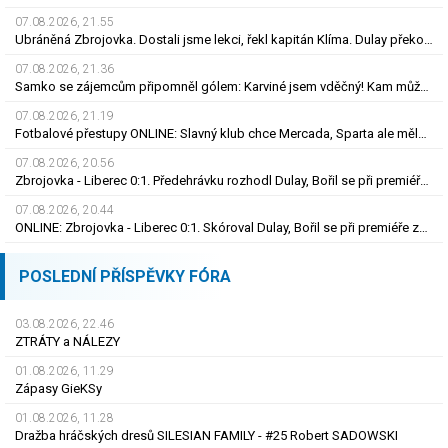
07.08.2026, 21.55
Ubráněná Zbrojovka. Dostali jsme lekci, řekl kapitán Klíma. Dulay překonal kamaráda
07.08.2026, 21.36
Samko se zájemcům připomněl gólem: Karviné jsem vděčný! Kam může odejít Štorman?
07.08.2026, 21.19
Fotbalové přestupy ONLINE: Slavný klub chce Mercada, Sparta ale měla nabídku odmítnout
07.08.2026, 20.56
Zbrojovka - Liberec 0:1. Předehrávku rozhodl Dulay, Bořil se při premiéře za Slovan zranil
07.08.2026, 20.44
ONLINE: Zbrojovka - Liberec 0:1. Skóroval Dulay, Bořil se při premiéře za Slovan zranil
POSLEDNÍ PŘÍSPĚVKY FÓRA
03.08.2026, 22.46
ZTRÁTY a NÁLEZY
01.08.2026, 11.29
Zápasy GieKSy
01.08.2026, 11.28
Dražba hráčských dresů SILESIAN FAMILY - #25 Robert SADOWSKI