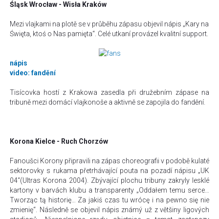
Śląsk Wrocław - Wisła Kraków
Mezi vlajkami na plotě se v průběhu zápasu objevil nápis „Kary na
Święta, ktoś o Nas pamięta“. Celé utkaní provázel kvalitní support.
nápis
video: fandění
Tisícovka hostí z Krakowa zasedla při družebním zápase na
tribuně mezi domácí vlajkonoše a aktivně se zapojila do fandění.
Korona Kielce - Ruch Chorzów
Fanoušci Korony připravili na zápas choreografii v podobě kulaté
sektorovky s rukama přetrhávající pouta na pozadí nápisu „UK
04“(Ultras Korona 2004
). Zbývající plochu tribuny zakryly lesklé
kartony v barvách klubu a transparenty „
Oddałem temu serce…
Tworząc tą historię… Za jakiś czas tu wrócę i na pewno się nie
zmienię
“. Následně se objevil nápis známý už z většiny ligových