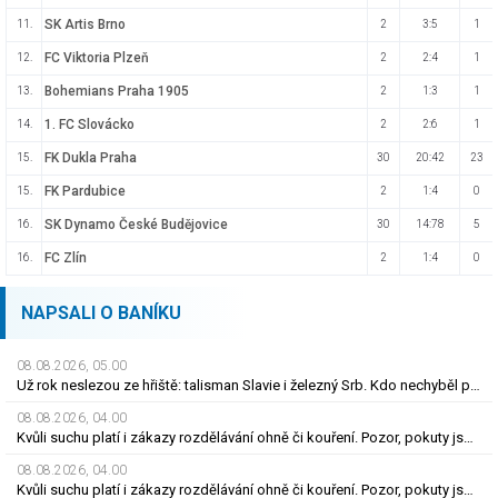
SK Artis Brno
11.
2
3:5
1
FC Viktoria Plzeň
12.
2
2:4
1
Bohemians Praha 1905
13.
2
1:3
1
1. FC Slovácko
14.
2
2:6
1
FK Dukla Praha
15.
30
20:42
23
FK Pardubice
15.
2
1:4
0
SK Dynamo České Budějovice
16.
30
14:78
5
FC Zlín
16.
2
1:4
0
NAPSALI O BANÍKU
08.08.2026, 05.00
Už rok neslezou ze hřiště: talisman Slavie i železný Srb. Kdo nechyběl pět let?
08.08.2026, 04.00
Kvůli suchu platí i zákazy rozdělávání ohně či kouření. Pozor, pokuty jsou obří
08.08.2026, 04.00
Kvůli suchu platí i zákazy rozdělávání ohně či kouření. Pozor, pokuty jsou obří