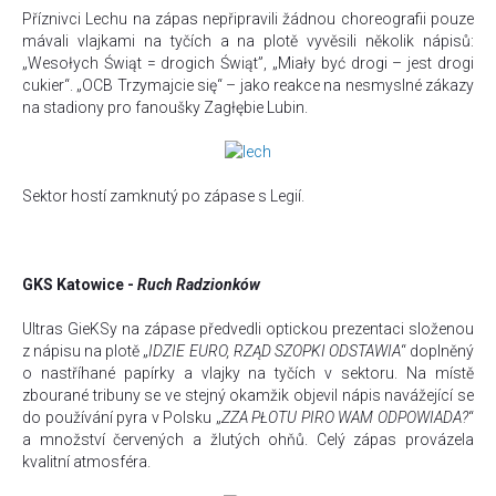
Příznivci Lechu na zápas nepřipravili žádnou choreografii pouze
mávali vlajkami na tyčích a na plotě vyvěsili několik nápisů:
„
Wesołych Świąt = drogich Świąt”, „Miały być drogi – jest drogi
cukier
“. „
OCB Trzymajcie się“ – jako reakce na nesmyslné zákazy
na stadiony pro fanoušky
Zagłębie Lubin.
Sektor hostí zamknutý po zápase s Legií.
GKS Katowice -
Ruch Radzionków
Ultras GieKSy na zápase předvedli optickou prezentaci složenou
z nápisu na plotě „
IDZIE EURO, RZĄD SZOPKI ODSTAWIA
“ doplněný
o nastříhané papírky a vlajky na tyčích v sektoru. Na místě
zbourané tribuny se ve stejný okamžik objevil nápis navážející se
do používání pyra v Polsku „
ZZA PŁOTU PIRO WAM ODPOWIADA?
“
a množství červených a žlutých ohňů. Celý zápas provázela
kvalitní atmosféra.