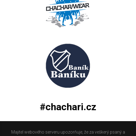
#chachari.cz
Majitel webového serveru upozorňuje, že za veškerý psaný a