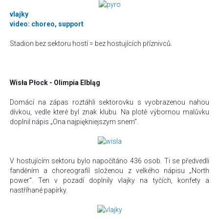
vlajky
video: choreo, support
Stadion bez sektoru hostí = bez hostujících příznivců.
Wisła Płock - Olimpia Elbląg
Domácí na zápas roztáhli sektorovku s vyobrazenou nahou
dívkou, vedle které byl znak klubu. Na plotě výbornou malůvku
doplnil nápis „Ona najpiękniejszym snem“.
V hostujícím sektoru bylo napočítáno 436 osob. Ti se předvedli
fanděním a choreografíí složenou z velkého nápisu „North
power“. Ten v pozadí doplnily vlajky na tyčích, konfety a
nastříhané papírky.