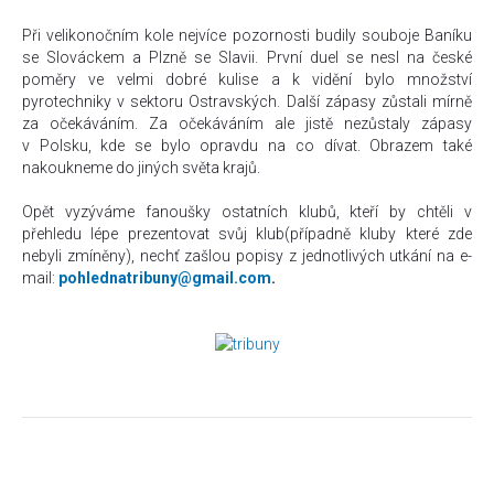
Při velikonočním kole nejvíce pozornosti budily souboje Baníku
se Slováckem a Plzně se Slavii. První duel se nesl na české
poměry ve velmi dobré kulise a k vidění bylo množství
pyrotechniky v sektoru Ostravských. Další zápasy zůstali mírně
za očekáváním. Za očekáváním ale jistě nezůstaly zápasy
v Polsku, kde se bylo opravdu na co dívat. Obrazem také
nakoukneme do jiných světa krajů.
Opět vyzýváme fanoušky ostatních klubů, kteří by chtěli v
přehledu lépe prezentovat svůj klub(případně kluby které zde
nebyli zmíněny), nechť zašlou popisy z jednotlivých utkání na e-
mail:
pohlednatribuny@gmail.com
.