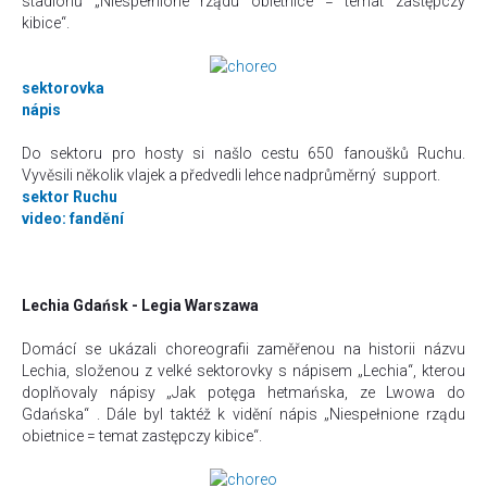
stadionů „
Niespełnione rządu obietnice = temat zastępczy
kibice
“.
sektorovka
nápis
Do sektoru pro hosty si našlo cestu 650 fanoušků Ruchu.
Vyvěsili několik vlajek a
předvedli lehce nadprůměrný support.
sektor Ruchu
video: fandění
Lechia Gdańsk - Legia Warszawa
Domácí se ukázali choreografii zaměřenou na historii názvu
Lechia, složenou z velké sektorovky s nápisem „Lechia“, kterou
doplňovaly nápisy „J
ak potęga hetmańska, ze Lwowa do
Gdańska
“ . Dále byl taktéž k vidění nápis „
Niespełnione rządu
obietnice = temat zastępczy kibice
“.