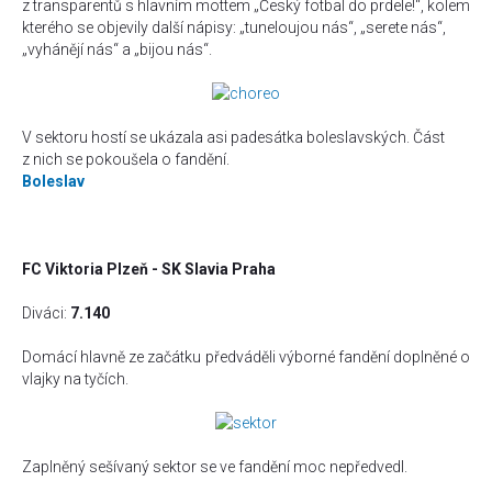
z transparentů s hlavním mottem „Český fotbal do prdele!“, kolem
kterého se objevily další nápisy: „tuneloujou nás“, „serete nás“,
„vyhánějí nás“ a „bijou nás“.
V sektoru hostí se ukázala asi padesátka boleslavských. Část
z nich se pokoušela o fandění.
Boleslav
FC Viktoria Plzeň - SK Slavia Praha
Diváci:
7.140
Domácí hlavně ze začátku předváděli výborné fandění doplněné o
vlajky na tyčích.
Zaplněný sešívaný sektor se ve fandění moc nepředvedl.