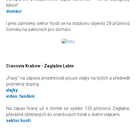
kibice
“.
domácí
I přes zamčený sektor hostí se na stadionu objevilo 29 příznivců
Górniku na sektorech pro domácí.
Cracovia Krakow - Zagłębie Lubin
„Pasy“ na zápase prezentovali pouze vlajky na tyčích a předvedli
průměrný doping.
vlajky
video: fandění
Na zápas hraný už e čtvrtek se vydalo 120 příznivců
Zagłębie,
převážně oblečených do oranžových triček s dvěmi vlajkami.
sektor hostí