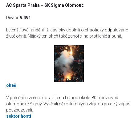
AC Sparta Praha – SK Sigma Olomouc
Diváci:
9.491
Letenští své fandění již klasicky doplnili o chaoticky odpalované
žluté ohně. Nějaký ten oheň také zahořel na protilehlé tribuně.
oheň
V pátečním večeru dorazilo na Letnou okolo 80-ti příznivců
olomoucké Sigmy. Vyvěsili několik malých vlajek a po celý zápas
povzbuzovali.
sektor hostí