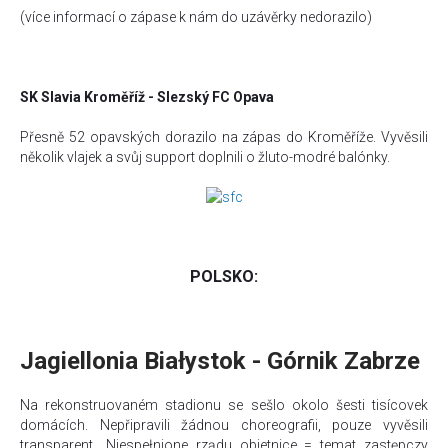
(více informací o zápase k nám do uzávěrky nedorazilo)
SK Slavia Kroměříž - Slezský FC Opava
Přesně 52 opavských dorazilo na zápas do Kroměříže. Vyvěsili
několik vlajek a svůj support doplnili o žluto-modré balónky.
POLSKO:
Jagiellonia Białystok - Górnik Zabrze
Na rekonstruovaném stadionu se sešlo okolo šesti tisícovek
domácích. Nepřipravili žádnou choreografii, pouze vyvěsili
transparent „
Niespełnione rządu obietnice = temat zastępczy