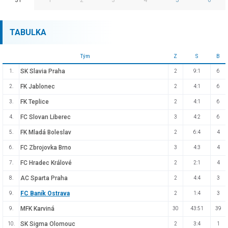
TABULKA
Tým
Z
S
B
SK Slavia Praha
1.
2
9:1
6
FK Jablonec
2.
2
4:1
6
FK Teplice
3.
2
4:1
6
FC Slovan Liberec
4.
3
4:2
6
FK Mladá Boleslav
5.
2
6:4
4
FC Zbrojovka Brno
6.
3
4:3
4
FC Hradec Králové
7.
2
2:1
4
AC Sparta Praha
8.
2
4:4
3
FC Baník Ostrava
9.
2
1:4
3
MFK Karviná
9.
30
43:51
39
SK Sigma Olomouc
10.
2
3:4
1