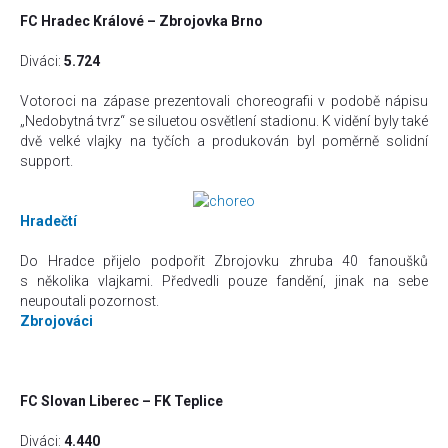
FC Hradec Králové – Zbrojovka Brno
Diváci:
5.724
Votoroci na zápase prezentovali choreografii v podobě nápisu
„Nedobytná tvrz“ se siluetou osvětlení stadionu. K vidění byly také
dvě velké vlajky na tyčích a produkován byl poměrně solidní
support.
Hradečtí
Do Hradce přijelo podpořit Zbrojovku zhruba 40 fanoušků
s několika vlajkami. Předvedli pouze fandění, jinak na sebe
neupoutali pozornost.
Zbrojováci
FC Slovan Liberec – FK Teplice
Diváci:
4.440