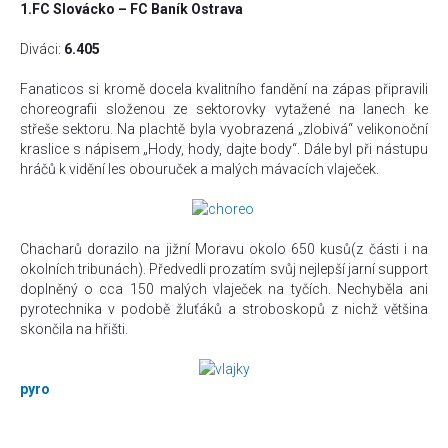
1.FC Slovácko – FC Baník Ostrava
Diváci:
6.405
Fanaticos si kromě docela kvalitního fandění na zápas připravili
choreografii složenou ze sektorovky vytažené na lanech ke
střeše sektoru. Na plachtě byla vyobrazená „zlobivá“ velikonoční
kraslice s nápisem „
Hody, hody, dajte body
“. Dále byl při nástupu
hráčů k vidění les obouruček a malých mávacích vlaječek.
Chacharů dorazilo na jižní Moravu okolo 650 kusů(z části i na
okolních tribunách). Předvedli prozatím svůj nejlepší jarní support
doplněný o cca 150 malých vlaječek na tyčích. Nechyběla ani
pyrotechnika v podobě žluťáků a stroboskopů z nichž většina
skončila na hřišti.
pyro