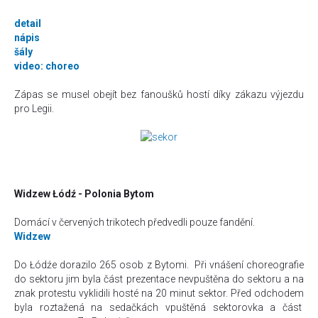
detail
nápis
šály
video: choreo
Zápas se musel obejít bez fanoušků hostí díky zákazu výjezdu
pro Legii.
Widzew Łódź - Polonia Bytom
Domácí v červených trikotech předvedli pouze fandění.
Widzew
Do
Łódźe dorazilo 265 osob z Bytomi.
Při vnášení choreografie
do sektoru jim byla část prezentace nevpuštěna do sektoru a na
znak protestu vyklidili hosté na 20 minut sektor. Před odchodem
byla roztažená na sedačkách vpuštěná sektorovka a část