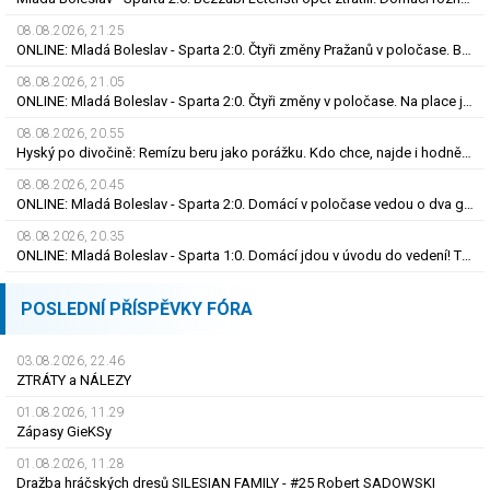
08.08.2026, 21.25
ONLINE: Mladá Boleslav - Sparta 2:0. Čtyři změny Pražanů v poločase. Brunes trefil tyč
08.08.2026, 21.05
ONLINE: Mladá Boleslav - Sparta 2:0. Čtyři změny v poločase. Na place jsou Brunes i Karabec
08.08.2026, 20.55
Hyský po divočině: Remízu beru jako porážku. Kdo chce, najde i hodně pozitivních věcí
08.08.2026, 20.45
ONLINE: Mladá Boleslav - Sparta 2:0. Domácí v poločase vedou o dva góly! Letenští bez střely
08.08.2026, 20.35
ONLINE: Mladá Boleslav - Sparta 1:0. Domácí jdou v úvodu do vedení! Trefil se Šubert
POSLEDNÍ PŘÍSPĚVKY FÓRA
03.08.2026, 22.46
ZTRÁTY a NÁLEZY
01.08.2026, 11.29
Zápasy GieKSy
01.08.2026, 11.28
Dražba hráčských dresů SILESIAN FAMILY - #25 Robert SADOWSKI