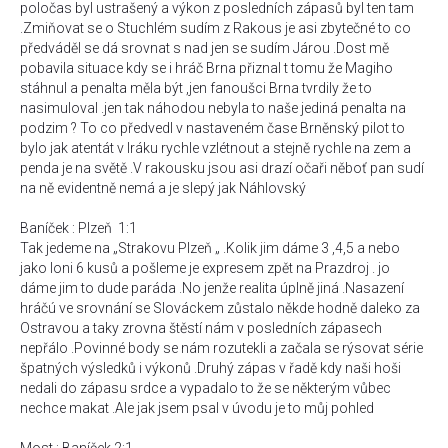
poločas byl ustrašený a výkon z posledních zápasů byl ten tam
.Zmiňovat se o Stuchlém sudím z Rakous je asi zbytečné to co
předváděl se dá srovnat s nad jen se sudím Járou .Dost mě
pobavila situace kdy se i hráč Brna přiznal t tomu že Magiho
stáhnul a penalta měla být ,jen fanoušci Brna tvrdily že to
nasimuloval .jen tak náhodou nebyla to naše jediná penalta na
podzim ? To co předvedl v nastaveném čase Brněnský pilot to
bylo jak atentát v Iráku rychle vzlétnout a stejně rychle na zem a
penda je na světě .V rakousku jsou asi drazí očaři něboť pan sudí
na ně evidentně nemá a je slepý jak Náhlovský
Baníček : Plzeň 1:1
Tak jedeme na „Strakovu Plzeň „ .Kolik jim dáme 3 ,4,5 a nebo
jako loni 6 kusů a pošleme je expresem zpět na Prazdroj . jo
dáme jim to dude paráda .No jenže realita úplně jiná .Nasazení
hráčú ve srovnání se Slováckem zůstalo někde hodně daleko za
Ostravou a taky zrovna štěstí nám v posledních zápasech
nepřálo .Povinné body se nám rozutekli a začala se rýsovat série
špatných výsledků i výkonů .Druhý zápas v řadě kdy naši hoši
nedali do zápasu srdce a vypadalo to že se některým vůbec
nechce makat .Ale jak jsem psal v úvodu je to můj pohled