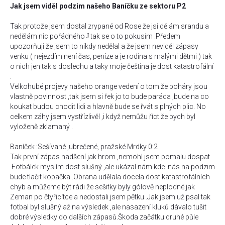
Jak jsem viděl podzim našeho Baníčku ze sektoru P2
Tak protože jsem dostal zrypané od Rose že jsi dělám srandu a
nedělám nic pořádného
J
tak se o to pokusím .Předem
upozorňuji že jsem to nikdy nedělal a že jsem neviděl zápasy
venku ( nejezdím není čas, peníze a je rodina s malými dětmi ) tak
o nich jen tak s doslechu a taky moje čeština je dost katastrofální
.
Velkohubé projevy našeho orange vedení o tom že poháry jsou
vlastně povinnost ,tak jsem si řek jo to bude paráda ,bude na co
koukat budou chodit lidi a hlavně bude se řvát s plných plic. No
celkem záhy jsem vystřízlivěl ,i když nemůžu říct že bych byl
vyloženě zklamaný .
Baníček :Sešívané ,ubrečené, pražské Mrdky 0:2
Tak první zápas nadšení jak hrom ,nemohl jsem pomalu dospat
.Fotbálek myslím dost slušný ,ale ukázal nám kde nás na podzim
bude tlačit kopačka .Obrana udělala docela dost katastrofálních
chyb a můžeme být rádi že sešitky byly gólově neplodné jak
Zeman po čtyřicítce a nedostali jsem pětku .Jak jsem už psal tak
fotbal byl slušný až na výsledek ,ale nasazení kluků dávalo tušit
dobré výsledky do dalších zápasů.Škoda začátku druhé půle