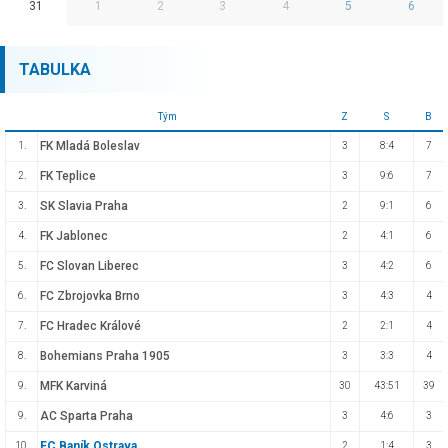
31
1
2
3
4
5
6
TABULKA
Tým
Z
S
B
FK Mladá Boleslav
1.
3
8:4
7
FK Teplice
2.
3
9:6
7
SK Slavia Praha
3.
2
9:1
6
FK Jablonec
4.
2
4:1
6
FC Slovan Liberec
5.
3
4:2
6
FC Zbrojovka Brno
6.
3
4:3
4
FC Hradec Králové
7.
2
2:1
4
Bohemians Praha 1905
8.
3
3:3
4
MFK Karviná
9.
30
43:51
39
AC Sparta Praha
9.
3
4:6
3
FC Baník Ostrava
10.
2
1:4
3