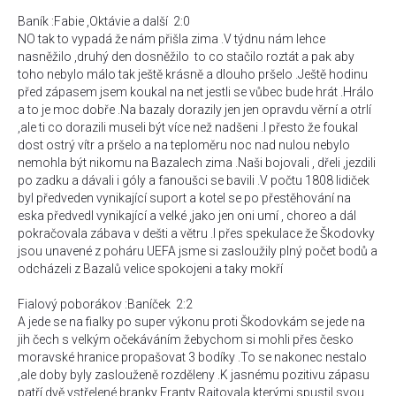
Baník :Fabie ,Oktávie a další 2:0
NO tak to vypadá že nám přišla zima .V týdnu nám lehce
nasněžilo ,druhý den dosněžilo to co stačilo roztát a pak aby
toho nebylo málo tak ještě krásně a dlouho pršelo .Ještě hodinu
před zápasem jsem koukal na net jestli se vůbec bude hrát .Hrálo
a to je moc dobře .Na bazaly dorazily jen jen opravdu věrní a otrlí
,ale ti co dorazili museli být více než nadšeni .I přesto že foukal
dost ostrý vítr a pršelo a na teploměru noc nad nulou nebylo
nemohla být nikomu na Bazalech zima .Naši bojovali , dřeli ,jezdili
po zadku a dávali i góly a fanoušci se bavili .V počtu 1808 lidiček
byl předveden vynikající suport a kotel se po přestěhování na
eska předvedl vynikající a velké ,jako jen oni umí , choreo a dál
pokračovala zábava v dešti a větru .I přes spekulace že Škodovky
jsou unavené z poháru UEFA jsme si zasloužily plný počet bodů a
odcházeli z Bazalů velice spokojeni a taky mokří
Fialový poborákov :Baníček 2:2
A jede se na fialky po super výkonu proti Škodovkám se jede na
jih čech s velkým očekáváním žebychom si mohli přes česko
moravské hranice propašovat 3 bodíky .To se nakonec nestalo
,ale doby byly zaslouženě rozděleny .K jasnému pozitivu zápasu
patří dvě vstřelené branky Franty Rajtovala kterými spustil svou