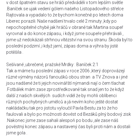
v dost špatném stavu se hráči předváděli v tom lepším světle
.Baníček se ujak vedení gólem našeho Listopadového střelce
Rajtovala a vypadalo to že bychom konečně po letech doma
Liberec porazili. Naše nadšení trvalo celé 2 minuty ,kdy po
nepochopitelné chybě jak hráčů v obraně tak Martina soupeř
vyrovnal a do konce zápasu, i když jsme soupeře přehrávali ,
jsme už nedokázali strhnou vítězství na svou stranu .Škoda byl to
poslední podzimí ,i když jarní, zápas doma a výhra by jistě
potěšila .
Sešívané ,ubrečené, pražské Mrdky : Baníček 2:1
Tak a máme tu poslední zápas v roce 2006 ,který doprovázejí
různé výměny názorů fanoušků obou stran a TV Znova a i jiné
jsou nadšené že ti jejich novinářští nýmandi nají o čem tlachat
.Fotbálek mám zase zprostředkovaně tak snad jen to že když
další z našich skvělých sudích viděl že by mohli oblíbenci
různých pochybných umělců a já nevím koho ještě dostat
nakládačku tak pro jistotu vyloučil Pavla Bestu za to že ho
faulovali a bylo po možnosti dovést od Bezáků plný bodový zisk
.Nakonec jsme zase sahali alespoň po bodu ,ale zase náš
pověstný konec zápasu a nastavený čas byli proti nám a dostali
jsme gola .