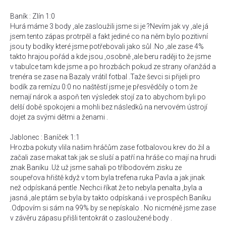
Baník : Zlín 1:0
Hurá máme 3 body ,ale zasloužili jsme si je ?Nevím jak vy ,ale já
jsem tento zápas protrpěl a fakt jediné co na něm bylo pozitivní
jsou ty bodíky které jsme potřebovali jako sůl .No ,ale zase 4%
takto hrajou pořád a kde jsou ,osobně ,ale beru raději to že jsme
v tabulce tam kde jsme a po hrozbách pokud ze strany ořanžád a
trenéra se zase na Bazaly vrátil fotbal .Taže ševci si přijeli pro
bodík za remízu 0:0 no naštěstí jsme je přesvědčily o tom že
nemají nárok a aspoň ten výsledek stojí za to abychom byli po
delší době spokojeni a mohli bez následků na nervovém ústrojí
dojet za svými dětmi a ženami .
Jablonec : Baníček 1:1
Hrozba pokuty vlila našim hráčům zase fotbalovou krev do žil a
začali zase makat tak jak se sluší a patří na hráše co mají na hrudi
znak Baníku .Už už jsme sahali po tříbodovém zisku ze
soupeřova hřiště když v tom byla trefena ruka Pavla a jak jinak
než odpískaná pentle .Nechci říkat že to nebyla penalta ,byla a
jasná ,ale ptám se byla by takto odpískaná i ve prospěch Baníku
.Odpovím si sám na 99% by se nepískalo . No nicméně jsme zase
v závěru zápasu přišli tentokrát o zasloužené body .