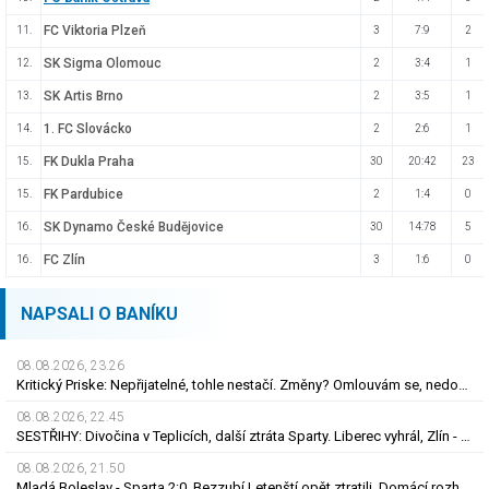
FC Viktoria Plzeň
11.
3
7:9
2
SK Sigma Olomouc
12.
2
3:4
1
SK Artis Brno
13.
2
3:5
1
1. FC Slovácko
14.
2
2:6
1
FK Dukla Praha
15.
30
20:42
23
FK Pardubice
15.
2
1:4
0
SK Dynamo České Budějovice
16.
30
14:78
5
FC Zlín
16.
3
1:6
0
NAPSALI O BANÍKU
08.08.2026, 23.26
Kritický Priske: Nepřijatelné, tohle nestačí. Změny? Omlouvám se, nedokážu odpovědět
08.08.2026, 22.45
SESTŘIHY: Divočina v Teplicích, další ztráta Sparty. Liberec vyhrál, Zlín - Bohemians 0:2
08.08.2026, 21.50
Mladá Boleslav - Sparta 2:0. Bezzubí Letenští opět ztratili. Domácí rozhodli v první půli