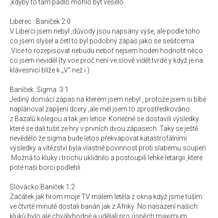
,kdyby to tam padlo mohlo být veselo.
Liberec : Baníček 2:0
V Liberci jsem nebyl ,důvody jsou napsány výše, ale podle toho
co jsem slyšel a četl to byl podobný zápas jako se sešitcema
.Více to rozepisovat nebudu neboť nejsem hoden hodnotit něco
co jsem neviděl (ty voe proč není ve slově vidět tvrdé y když je na
klávesnici blíže k „V“ než i )
Baníček :Sigma 3:1
Jediný domácí zápas na kterém jsem nebyl , protože jsem si blbě
naplánoval zapíjení dcery ,ale měl jsem to zprostředkováno
z Bazalů kolegou a tak jen lehce .Konečně se dostavili výsledky
které se dali tušit ze hry v prvních dvou zápasech .Taky se ještě
nevědělo že sigma bude letos překvapovat katastrofálními
výsledky a vítězství byla vlastně povinnost proti slabému soupeři
.Možná to kluky i trochu uklidnilo a postoupili lehké letargii ,které
poté naši borci podlehli .
Slovácko:Baníček 1:2
Začátek jak hrom moje TV málem letěla z okna když jsme tuším
ve čtvrté minutě dostali banán jak z Afriky .No nasazení našich
kluků bylo ale chvályhodné a udělali pro úspěch maximum