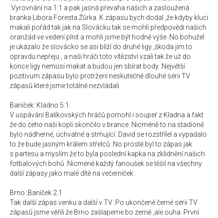
.Vyrovnání na 1:1 a pak jasná převaha našich a zasloužená
branka Libora Foresta Žůrka .K zápasu bych dodal ,že kdyby kluci
makali pořád tak jak na Slovácku tak se mohli předpovědi našich
oranžád ve vedení plnit a mohli jsme být hodně výše .No bohužel
je ukázalo že slovácko se asi blíží do druhé ligy ,škoda jim to
opravdu nepřeju , a naši hráči toto vítězství vzali tak že už do
konce ligy nemusí makat a budou jen sbírat body .Největší
pozitivum zápasu bylo protržení neskutečně dlouhé sérii TV
zápasů které jsme totálně nezvládali
Baníček: Kladno 5:1
V uspávání Balíkovských hráčů pomohl i soupeř z Kladna a fakt
že do čeho naši kopli skončilo v brance .Nicméně to na stadioně
bylo nádherné, úchvatné a strhující .David se rozstřílel a vypadalo
to že bude jasným králem střelců .No prostě byl to zápas jak
s partesu a myslím že to byla poslední kapka na zklidnění našich
fotbalových bohů .Nicméně každý fanoušek se těšil na všechny
další zápasy jako malé dítě na večerníček .
Brno :Baníček 2:1
Tak další zápas venku a další v TV .Po ukončené černé sérii TV
zápasů jsme věřili že Brno zašlapeme bo země ,ale ouha .První