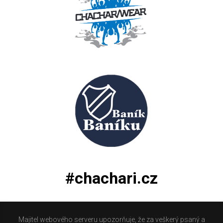
#chachari.cz
Majitel webového serveru upozorňuje, že za veškerý psaný a