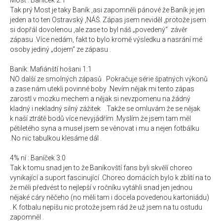
Most : Baníček 2:1
Tak prý Most je taky Baník ,asi zapomněli pánové že Baník je jen
jeden a to ten Ostravský ,NÁŠ. Zápas jsem neviděl ,protože jsem
si dopřál dovolenou ,ale zase to byl náš „povedený“ závěr
zápasu .Více nedám, fakt to bylo kromě výsledku a nasrání mé
osoby jediný „dojem“ ze zápasu .
Baník: Mafiánští hošani 1:1
NO další ze smolných zápasů . Pokračuje série špatných výkonů
a zase nám utekli povinné boby .Nevím nějak mi tento zápas
zarostl v mozku mechem a nějak si nevzpomenu na žádný
kladný i nekladný silný zážitek .Takže se omluvám že se nějak
k naší ztrátě bodů více nevyjádřím .Myslím že jsem tam měl
pětiletého syna a musel jsem se věnovat i mu a nejen fotbálku
.No nic tabulkou klesáme dál .
4% ní : Baníček 3:0
Tak k tomu snad jen to že Baníkovští fans byli skvělí choreo
vynikající a suport fascinující .Choreo domácích bylo k zblití na to
že měli předvést to nejlepší v ročníku vytáhli snad jen jednou
nějaké cáry něčeho (no měli tam i docela povedenou kartoniádu)
. K fotbalu nepíšu nic protože jsem rád že už jsem na tu ostudu
zapomněl .