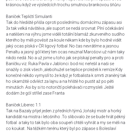
krásnou když ve výsledcích trochu smutnou brankovou šňůru
Baníček:Tepličtí Simulanti
Tak do hlediště přišla oproti poslednímu domácímu zápasu asi
3x tak velká návštěva ,ale suport se nedá srovnat .Plní očekávání
a natěšeni na výhru jsme viděli totální blamáž zkurveného sudího
kterého by měli pověsit za koule někam kde by bylo hodně vidět
jaký ocas píská v ČR ligový fotbal .No čas nevrátíme a jasnou
Penaltu a jasný gól který ten ocas neuznal Marošovi už nám taky
nikdo nedá .No a už jsme u toho jak se pískají penalty pro a proti
Baníčku viz. Ruka Pavla v Jablonci :bod nic neřešil a naši se
snažily o zisk všech ,alebohužel se teplice proleželi k remíze.Kdy
konečně někdo vymyslí to že když je fotbalista k smrti zraněný tak
ho okamžitě odvléct za lajnu a na hřiště ho pustit až po pěti
minutách .Asi by si to notoričtí polehávači rozmysleli .Ještě
dodám že gól střílel zase Franta
Baníček:Liberec 1:1
Tak na Bazaly přijel jeden z předních týmů ,loňský mistr a horký
kandidát na mistra i letošního .To slibovalo že se bude hrát pěkný
fotbal a taky to tak bylo oba soupeři chtěli vyhrát a my se měli na
co koukat . Na těžkém terénu který byl po zápase s Boleslaví