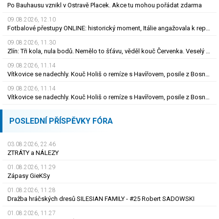
Po Bauhausu vznikl v Ostravě Placek. Akce tu mohou pořádat zdarma
09.08.2026, 12.10
Fotbalové přestupy ONLINE: historický moment, Itálie angažovala k reprezentaci šermířku
09.08.2026, 11.30
Zlín: Tři kola, nula bodů. Nemělo to šťávu, věděl kouč Červenka. Veselý dostal dárek
09.08.2026, 11.14
Vítkovice se nadechly. Kouč Holiš o remíze s Havířovem, posile z Bosny i béčku
09.08.2026, 11.14
Vítkovice se nadechly. Kouč Holiš o remíze s Havířovem, posile z Bosny i béčku
POSLEDNÍ PŘÍSPĚVKY FÓRA
03.08.2026, 22.46
ZTRÁTY a NÁLEZY
01.08.2026, 11.29
Zápasy GieKSy
01.08.2026, 11.28
Dražba hráčských dresů SILESIAN FAMILY - #25 Robert SADOWSKI
01.08.2026, 11.27