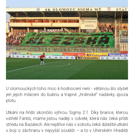
U olomouckých toho moc k hodnocení není - většinou šlo slyšet
jen jejich mlácení do bubnu a trapné „hrdinské“ nadávky zpoza
plotu.
Utkání na hřišti skončilo výhrou Sigmy 2:1. Díky brance, kterou
vstřelil Fantiš, máme jistou naději v odvetě, která nás čeká příští
středu na Bazalech. Ale nejdříve nás v sobotu čeká důležité utkání
v boji o záchranu v nejvyšší soutěži – a to v Uherském Hradišti