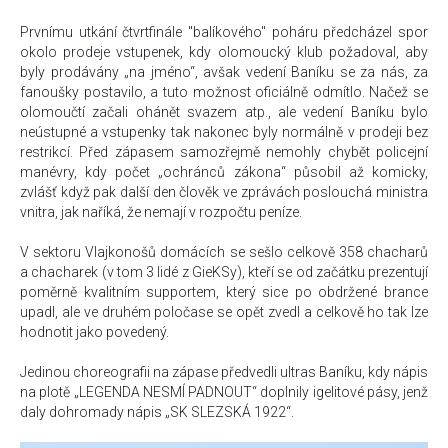
Prvnímu utkání čtvrtfinále "balíkového" poháru předcházel spor
okolo prodeje vstupenek, kdy olomoucký klub požadoval, aby
byly prodávány „na jméno“, avšak vedení Baníku se za nás, za
fanoušky postavilo, a tuto možnost oficiálně odmítlo. Načež se
olomoučtí začali ohánět svazem atp., ale vedení Baníku bylo
neústupné a vstupenky tak nakonec byly normálně v prodeji bez
restrikcí. Před zápasem samozřejmě nemohly chybět policejní
manévry, kdy počet „ochránců zákona“ působil až komicky,
zvlášť když pak další den člověk ve zprávách poslouchá ministra
vnitra, jak naříká, že nemají v rozpočtu peníze.
V sektoru Vlajkonošů domácích se sešlo celkově 358 chacharů
a chacharek (v tom 3 lidé z GieKSy), kteří se od začátku prezentují
poměrně kvalitním supportem, který sice po obdržené brance
upadl, ale ve druhém poločase se opět zvedl a celkově ho tak lze
hodnotit jako povedený.
Jedinou choreografii na zápase předvedli ultras Baníku, kdy nápis
na plotě „LEGENDA NESMÍ PADNOUT“ doplnily igelitové pásy, jenž
daly dohromady nápis „SK SLEZSKÁ 1922“.