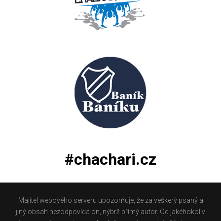
#chachari.cz
Majitel webového serveru upozorňuje, že za veškerý psaný a
jiný obsah nezodpovídá on, nýbrž přímý autor. Od jakéhokoliv