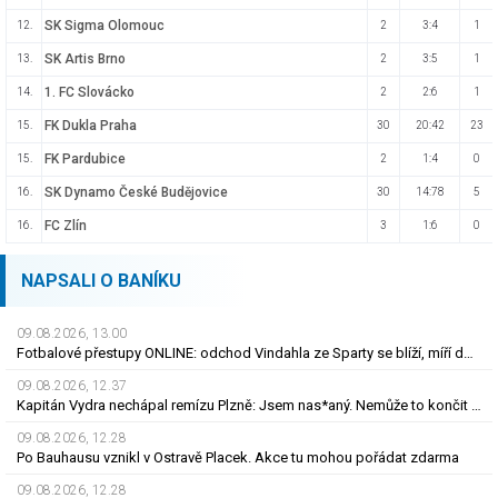
SK Sigma Olomouc
12.
2
3:4
1
SK Artis Brno
13.
2
3:5
1
1. FC Slovácko
14.
2
2:6
1
FK Dukla Praha
15.
30
20:42
23
FK Pardubice
15.
2
1:4
0
SK Dynamo České Budějovice
16.
30
14:78
5
FC Zlín
16.
3
1:6
0
NAPSALI O BANÍKU
09.08.2026, 13.00
Fotbalové přestupy ONLINE: odchod Vindahla ze Sparty se blíží, míří do druhé italské ligy
09.08.2026, 12.37
Kapitán Vydra nechápal remízu Plzně: Jsem nas*aný. Nemůže to končit jako házená
09.08.2026, 12.28
Po Bauhausu vznikl v Ostravě Placek. Akce tu mohou pořádat zdarma
09.08.2026, 12.28