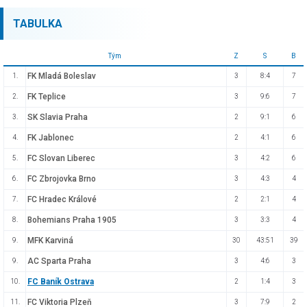
TABULKA
Tým
Z
S
B
FK Mladá Boleslav
1.
3
8:4
7
FK Teplice
2.
3
9:6
7
SK Slavia Praha
3.
2
9:1
6
FK Jablonec
4.
2
4:1
6
FC Slovan Liberec
5.
3
4:2
6
FC Zbrojovka Brno
6.
3
4:3
4
FC Hradec Králové
7.
2
2:1
4
Bohemians Praha 1905
8.
3
3:3
4
MFK Karviná
9.
30
43:51
39
AC Sparta Praha
9.
3
4:6
3
FC Baník Ostrava
10.
2
1:4
3
FC Viktoria Plzeň
11.
3
7:9
2