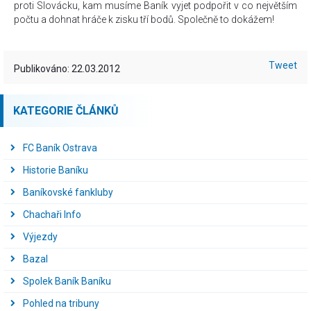
proti Slovácku, kam musíme Baník vyjet podpořit v co největším
počtu a dohnat hráče k zisku tří bodů. Společně to dokážem!
Tweet
Publikováno: 22.03.2012
KATEGORIE ČLÁNKŮ
FC Baník Ostrava
Historie Baníku
Baníkovské fankluby
Chachaři Info
Výjezdy
Bazal
Spolek Baník Baníku
Pohled na tribuny