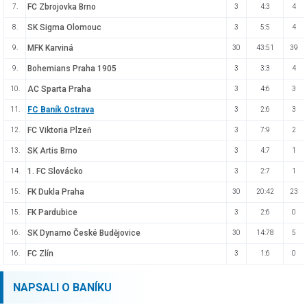
FC Zbrojovka Brno
7.
3
4:3
4
SK Sigma Olomouc
8.
3
5:5
4
MFK Karviná
9.
30
43:51
39
Bohemians Praha 1905
9.
3
3:3
4
AC Sparta Praha
10.
3
4:6
3
FC Baník Ostrava
11.
3
2:6
3
FC Viktoria Plzeň
12.
3
7:9
2
SK Artis Brno
13.
3
4:7
1
1. FC Slovácko
14.
3
2:7
1
FK Dukla Praha
15.
30
20:42
23
FK Pardubice
15.
3
2:6
0
SK Dynamo České Budějovice
16.
30
14:78
5
FC Zlín
16.
3
1:6
0
NAPSALI O BANÍKU