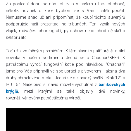
Za poslední dobu se nám objevilo v našem ultras obchodě,
několik novinek o které bychom se s Vámi chtěli podělit.
Nemusíme snad už ani připomínat, že koupí těchto suvenýrů
podporujete naši prezentaci na tribunách. Tzn. vznik nových
vlajek, mávaček, choreografií, pyroshow nebo chod dětského
sektoru atd.
Teď už k zmíněným premiérám. K těm hlavním patří určitě totální
novinka v našem sortimentu. Jedná se o Chachar/BEER. K
patnáctému výročí fungování kotle pod hlavičkou "Chachaři"
jsme pro Vás připravili ve spolupráci s pivovarem Haksna dva
druhy chmelového moku. Jedná se o klasický světlý ležák 12° a
IPU 15°. Naše pivo si navíc můžete vychutnat z
baníkovských
krýglů
, mezi kterými se také objevily dvě novinky,
rovzněž věnovány patnáctiletému výročí.