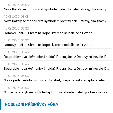
10.08.2026, 08.08
Nové Bazaly se mohou stát symbolem identity celé Ostravy, říká známý sociolog
10.08.2026, 08.08
Nové Bazaly se mohou stát symbolem identity celé Ostravy, říká známý sociolog
10.08.2026, 06.30
Domovy Baníku: Chrám na kopci, kterého se bála celá Evropa
10.08.2026, 06.30
Domovy Baníku: Chrám na kopci, kterého se bála celá Evropa
10.08.2026, 05.45
Bezproblémová Heřmanická halda? Ridera jásá, z Ostravy zní nevole, Diamo má plán
10.08.2026, 05.45
Bezproblémová Heřmanická halda? Ridera jásá, z Ostravy zní nevole, Diamo má plán
10.08.2026, 05.00
Slavia proti Pardubicím: historický start, uragán a těžká adaptace. Ale i smutná událost
10.08.2026, 04.00
Sumec je pro rybáře i v ČR trofej. Hon za rekordem ale bývá brutální, rybu zničí
POSLEDNÍ PŘÍSPĚVKY FÓRA