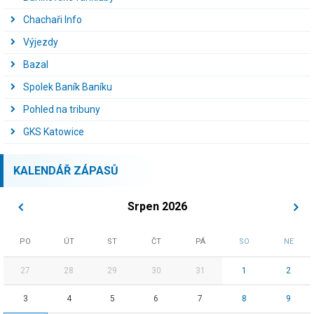
Chachaři Info
Výjezdy
Bazal
Spolek Baník Baníku
Pohled na tribuny
GKS Katowice
KALENDÁŘ ZÁPASŮ
Srpen 2026
PO
ÚT
ST
ČT
PÁ
SO
NE
27
28
29
30
31
1
2
3
4
5
6
7
8
9