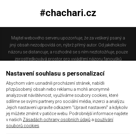
#chachari.cz
Majitel webového serveru upozorňuje, že za veškerý psaný a
jiný obsah nezodpovídá on, nýbrž přímý autor. Od jakéhokoliv
názoru se distancuje, a rozhodně se s ním neztotožňuje, pouze
zprostředkovává prostor pro vyjádření názoru fanoušků
Baníku Ostrava na internetu. Stránka na které se právě
Nastavení souhlasu s personalizací
nacházíte obsahuje materiál, který někteří lidé mohou
považovat za kontroverzní. Provozovatelé těchto stránek
Abychom vám usnadnili procházení stránek, nabídli
nejsou dle právní úpravy zákona č. 480/2004 Sb., o některých
přizpůsobený obsah nebo reklamu a mohli anonymně
službách informační společnosti a o změně některých zákonů
analyzovat návštěvnost, využíváme soubory cookies, které
(zákon o některých službách informační společnosti) a
sdílíme se svými partnery pro sociální média, inzerci a analýzu.
Jejich nastavení upravíte odkazem "Upravit nastavení" a kdykoliv
zejména §6 citovaného zákona, odpovědni za příspěvky
jej můžete změnit v patičce webu. Podrobnější informace najdete
návštěvníků těchto stránek.
v našich
Zásadách ochrany osobních údajů
a
používání
souborů cookies
.
Galerie
|
Historie
|
Zprac. osobních údajů
|
Kontakt