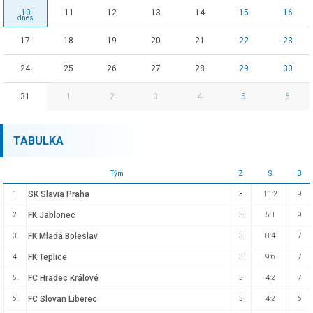
10
11
12
13
14
15
16
17
18
19
20
21
22
23
24
25
26
27
28
29
30
31
1
2
3
4
5
6
TABULKA
Tým
Z
S
B
SK Slavia Praha
1.
3
11:2
9
FK Jablonec
2.
3
5:1
9
FK Mladá Boleslav
3.
3
8:4
7
FK Teplice
4.
3
9:6
7
FC Hradec Králové
5.
3
4:2
7
FC Slovan Liberec
6.
3
4:2
6