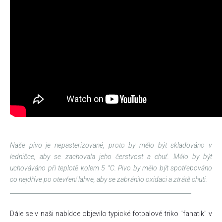
Naše pivo je nepasterizované, proto by mělo být skladováno v
ledničce, aby se zachovala jeho čerstvost a chuť. Mělo by být
uchováváno při teplotě kolem 5 °C. Pivo by mělo být spotřebováno
co nejdříve po otevření lahve, aby se zabránilo oxidaci a ztrátě chuti.
_____________________________________________________________
Dále se v naši nabídce objevilo typické fotbalové triko "fanatik" v