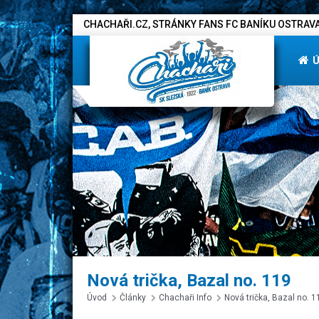
CHACHAŘI.CZ, STRÁNKY FANS FC BANÍKU OSTRAVA
Nová trička, Bazal no. 119
Úvod
Články
Chachaři Info
Nová trička, Bazal no. 1