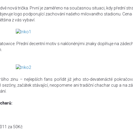
vě nová trička. První je zaměřeno na současnou situaci, kdy přední str
objevuje logo podporující zachování našeho milovaného stadionu. Cena 
tšina z vás vybaví.
Katowice. Přední decentní motiv s nakloněnými znaky doplňuje na zádech
n.
šího zinu – nejlepších fans pořídit již jeho sto-devatenácté pokračov
 sezóny, začátek stávající, neopomene ani tradiční chachar cup a na zá
ání.
acharů:
 2011 za 50Kč