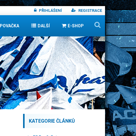
PŘIHLÁŠENÍ
REGISTRACE
IPOVAČKA
DALŠÍ
E-SHOP
KATEGORIE ČLÁNKŮ