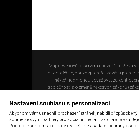
Majitel webového serveru upozorňuje, že za ve
neztotožňuje, pouze zprostředkovává prostor pr
někteří lidé mohou považovat za kontroverz
společnosti a o změně některých zákonů (záko
Nastavení souhlasu s personalizací
Abychom vám usnadnili procházení stránek, nabídli přizpůsobený
sdílíme se svými partnery pro sociální média, inzerci a analýzu. Je
Podrobnější informace najdete v našich
Zásadách ochrany osobní
Copyright 2021 ©
Chachaři.cz
Všechna práva vyhraz