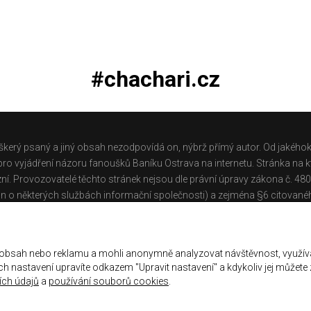
#chachari.cz
škerý psaný a jiný obsah nezodpovídá on, nýbrž přímý autor. Od jakéhok
o vyjádření názoru fanoušků Baníku Ostrava na internetu. Stránka na kt
ní. Provozovatelé těchto stránek nejsou dle právní úpravy zákona č. 48
n o některých službách informační společnosti) a zejména §6 citované
těchto stránek.
Galerie
|
Historie
|
Zprac. osobních údajů
|
Kontakt
 obsah nebo reklamu a mohli anonymně analyzovat návštěvnost, využív
jich nastavení upravíte odkazem "Upravit nastavení" a kdykoliv jej můžete
ch údajů
a
používání souborů cookies
.
ena.