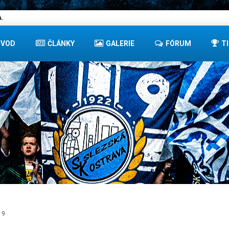
.
ÚVOD
ČLÁNKY
GALERIE
FÓRUM
T
19