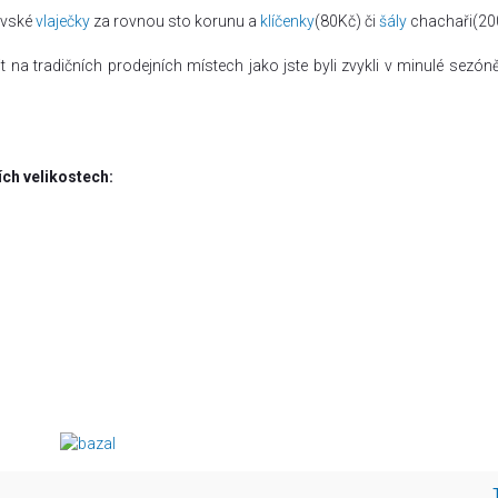
ovské
vlaječky
za rovnou sto korunu a
klíčenky
(80Kč) či
šály
chachaři(20
a tradičních prodejních místech jako jste byli zvykli v minulé sezóně
ích velikostech: