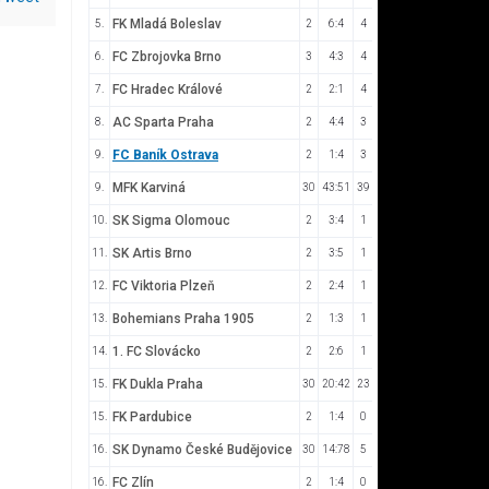
FK Mladá Boleslav
5.
2
6:4
4
FC Zbrojovka Brno
6.
3
4:3
4
FC Hradec Králové
7.
2
2:1
4
AC Sparta Praha
8.
2
4:4
3
FC Baník Ostrava
9.
2
1:4
3
MFK Karviná
9.
30
43:51
39
SK Sigma Olomouc
10.
2
3:4
1
SK Artis Brno
11.
2
3:5
1
FC Viktoria Plzeň
12.
2
2:4
1
Bohemians Praha 1905
13.
2
1:3
1
1. FC Slovácko
14.
2
2:6
1
FK Dukla Praha
15.
30
20:42
23
FK Pardubice
15.
2
1:4
0
SK Dynamo České Budějovice
16.
30
14:78
5
FC Zlín
16.
2
1:4
0