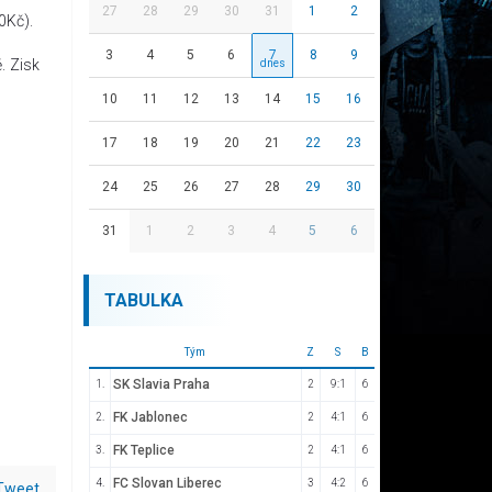
27
28
29
30
31
1
2
0Kč).
3
4
5
6
7
8
9
. Zisk
10
11
12
13
14
15
16
17
18
19
20
21
22
23
24
25
26
27
28
29
30
31
1
2
3
4
5
6
TABULKA
Tým
Z
S
B
SK Slavia Praha
1.
2
9:1
6
FK Jablonec
2.
2
4:1
6
FK Teplice
3.
2
4:1
6
FC Slovan Liberec
4.
3
4:2
6
Tweet