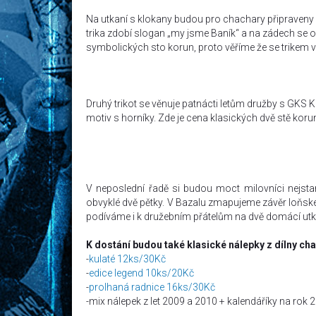
Na utkaní s klokany budou pro chachary připraveny d
trika zdobí slogan „my jsme Baník“ a na zádech se 
symbolických sto korun, proto věříme že se trikem vě
Druhý trikot se věnuje patnácti letům družby s GKS 
motiv s horníky. Zde je cena klasických dvě stě koru
V neposlední řadě si budou moct milovníci nejstar
obvyklé dvě pětky. V Bazalu zmapujeme závěr loňské
podíváme i k družebním přátelům na dvě domácí utk
K dostání budou také klasické nálepky z dílny ch
-
kulaté 12ks/30Kč
-
edice legend 10ks/20Kč
-
prolhaná radnice 16ks/30Kč
-mix nálepek z let 2009 a 2010 + kalendáříky na rok