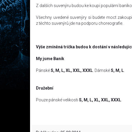
Z dalších suvenýru budou ke koupi populární baník
Všechny uvedené suvenýry si budete moct zakoupit n
z těchto suvenýrů jde na podporu choreografie.
Výše zmíněná trička budou k dostání v následujíc
My jsme Baník
Pánské
S, M, L, XL, XXL, XXXL
. Dámské
S, M, L
.
Družební
Pouze pánské velikosti
S, M, L, XL, XXL, XXXL
.