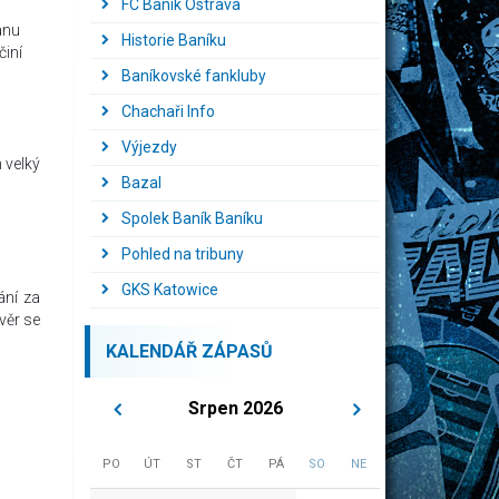
FC Baník Ostrava
anu
Historie Baníku
činí
Baníkovské fankluby
Chachaři Info
Výjezdy
 velký
Bazal
Spolek Baník Baníku
Pohled na tribuny
GKS Katowice
ání za
věr se
KALENDÁŘ ZÁPASŮ
Srpen 2026
PO
ÚT
ST
ČT
PÁ
SO
NE