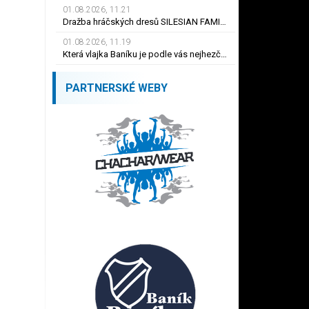
01.08.2026, 11.21
Dražba hráčských dresů SILESIAN FAMILY - #1 Viktor BUDÍNSKÝ
01.08.2026, 11.19
Která vlajka Baníku je podle vás nejhezčí ?
PARTNERSKÉ WEBY