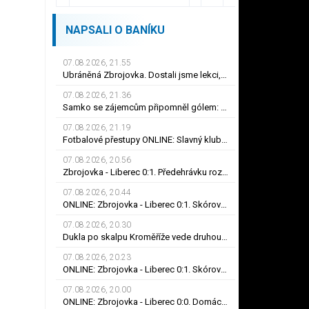
NAPSALI O BANÍKU
07.08.2026, 21.55
Ubráněná Zbrojovka. Dostali jsme lekci, řekl kapitán Klíma. Dulay překonal kamaráda
07.08.2026, 21.36
Samko se zájemcům připomněl gólem: Karviné jsem vděčný! Kam může odejít Štorman?
07.08.2026, 21.19
Fotbalové přestupy ONLINE: Slavný klub chce Mercada, Sparta ale měla nabídku odmítnout
07.08.2026, 20.56
Zbrojovka - Liberec 0:1. Předehrávku rozhodl Dulay, Bořil se při premiéře za Slovan zranil
07.08.2026, 20.44
ONLINE: Zbrojovka - Liberec 0:1. Skóroval Dulay, Bořil se při premiéře za Slovan zranil
07.08.2026, 20.30
Dukla po skalpu Kroměříže vede druhou ligu. Karviná zvítězila v Prostějově, remíza Ústí
07.08.2026, 20.23
ONLINE: Zbrojovka - Liberec 0:1. Skóroval Dulay, Bořil se při premiéře za Slovan zranil
07.08.2026, 20.00
ONLINE: Zbrojovka - Liberec 0:0. Domácí na vlně, Bořil se při premiéře za Slovan zranil