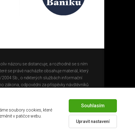
oliv názoru se distancuje, a rozhodně se s ním
eré se právě nacházíte obsahuje materiál, který
0/2004 Sb., o některých službách informační
ho zákona, odpovědni za příspěvky návštěvníků
Souhlasím
áme soubory cookies, které
 změnit v patičce webu.
Upravit nastavení
Created by