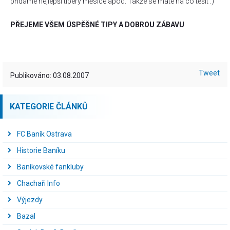
přidáme nejlepší tipéry měsíce apod. Takže se máte na co těšit :)
PŘEJEME VŠEM ÚSPĚŠNÉ TIPY A DOBROU ZÁBAVU
Tweet
Publikováno: 03.08.2007
KATEGORIE ČLÁNKŮ
FC Baník Ostrava
Historie Baníku
Baníkovské fankluby
Chachaři Info
Výjezdy
Bazal