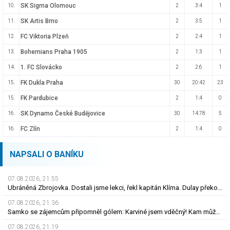
SK Sigma Olomouc
10.
2
3:4
1
SK Artis Brno
11.
2
3:5
1
FC Viktoria Plzeň
12.
2
2:4
1
Bohemians Praha 1905
13.
2
1:3
1
1. FC Slovácko
14.
2
2:6
1
FK Dukla Praha
15.
30
20:42
23
FK Pardubice
15.
2
1:4
0
SK Dynamo České Budějovice
16.
30
14:78
5
FC Zlín
16.
2
1:4
0
NAPSALI O BANÍKU
07.08.2026, 21.55
Ubráněná Zbrojovka. Dostali jsme lekci, řekl kapitán Klíma. Dulay překonal kamaráda
07.08.2026, 21.36
Samko se zájemcům připomněl gólem: Karviné jsem vděčný! Kam může odejít Štorman?
07.08.2026, 21.19