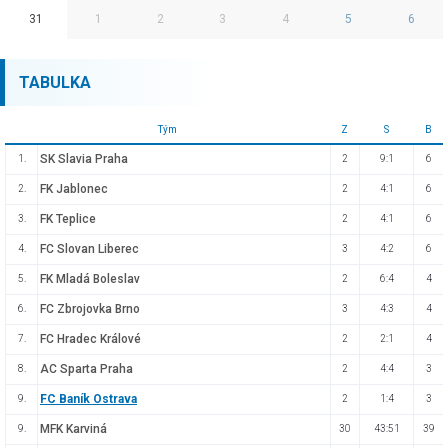
31
1
2
3
4
5
6
TABULKA
Tým
Z
S
B
SK Slavia Praha
1.
2
9:1
6
FK Jablonec
2.
2
4:1
6
FK Teplice
3.
2
4:1
6
FC Slovan Liberec
4.
3
4:2
6
FK Mladá Boleslav
5.
2
6:4
4
FC Zbrojovka Brno
6.
3
4:3
4
FC Hradec Králové
7.
2
2:1
4
AC Sparta Praha
8.
2
4:4
3
FC Baník Ostrava
9.
2
1:4
3
MFK Karviná
9.
30
43:51
39