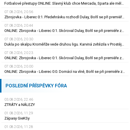
Fotbalové přestupy ONLINE: Slavný klub chce Mercada, Sparta ale měla nabídku odmítnout
07.08.2026, 20.56
Zbrojovka - Liberec 0:1. Předehrávku rozhodl Dulay, Bořil se při premiéře za Slovan zranil
07.08.2026, 20.44
ONLINE: Zbrojovka - Liberec 0:1. Skóroval Dulay, Bořil se při premiéře za Slovan zranil
07.08.2026, 20.30
Dukla po skalpu Kroměříže vede druhou ligu. Karviná zvítězila v Prostějově, remíza Ústí
07.08.2026, 20.23
ONLINE: Zbrojovka - Liberec 0:1. Skóroval Dulay, Bořil se při premiéře za Slovan zranil
07.08.2026, 20.00
ONLINE: Zbrojovka - Liberec 0:0. Domácí na vlně, Bořil se při premiéře za Slovan zranil
POSLEDNÍ PŘÍSPĚVKY FÓRA
03.08.2026, 22.46
ZTRÁTY a NÁLEZY
01.08.2026, 11.29
Zápasy GieKSy
01.08.2026, 11.28