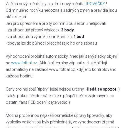
Začíná nový ročník ligy a s tím i nový ročník
TIPOVAČKY
!
Od minulého ročníku nedoznala žádných změn a pravidla jsou
stále stejná.
Jen pro upřesnění a pro ty co minulou sezónu netipovali:
- za uhodnutý přesný výsledek:
3 body
- za uhodnutou výhru/prohru/remízu:
1 bod
- tipovat lze do půlnoci předcházejícího dne zápasu
Vyhodnocení probíhá automaticky, hned jak se výsledky objeví
na
www.fotbal.cz
. Aktuální termíny zápasů se také hlídají
automaticky na zakladě www.fotbal.cz, kdy je to kontrolováno
každou hodinu.
Ceny pro nejlepší "tipéry" ještě nejsou určeny.
Hledá se spozor
:)
Takže pokud někdo máte zájem přispět nečím zajímavým, co
ostatní fans FCB ocení, dejte vědět :)
Možná proběhnou nějaké kosmetické úpravy tipovačky, aby
výsledky vašich tipů byly přehlednější, ve vyhodnocení zřejmě