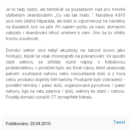
Je to tady často, ale tentokrát se pozastavím nad pro mnohé
oblíbeným skandováním „Co vás tak málo...". Návštěva 4.810
sice není žádná hitparáda, ale stačí si vzpomenout na návštěvy
na Bazalech loni na jaře. Při našem počtu se navíc domácím
nabízelo i skandování téhož směrem k nám. Ono by to chtělo
trochu soudnosti...
Domácí sektor sice nebyl akusticky na takové úrovni jako
hostující, blýskl se však choreografii na pokračování. Ve spodní
části sektoru se střídaly různé nápisy s fotbalovou
problematikou, v prostření bylo asi třicet rukou, které ukazovaly
palcem souhlasně nahoru nebo nesouhlasně dolů a z hora
celou produkci doplnily bílé kartóny. Postupně bylo zobrazeno -
pondělní termíny / palec dolů, organizované pyroshow / palec
nahoru, liga na netu zdarma / dolů, sektory ke stání / nahoru.
Později domácí označili ČT za nepřítele fotbalu.
Tweet
Publikováno: 20.04.2010