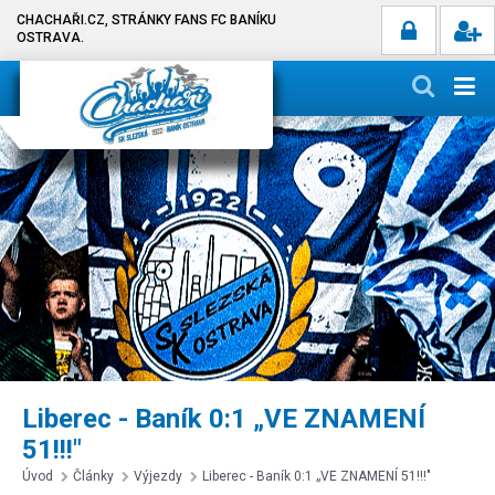
CHACHAŘI.CZ, STRÁNKY FANS FC BANÍKU
OSTRAVA.
Liberec - Baník 0:1 „VE ZNAMENÍ
51!!!"
Úvod
Články
Výjezdy
Liberec - Baník 0:1 „VE ZNAMENÍ 51!!!"