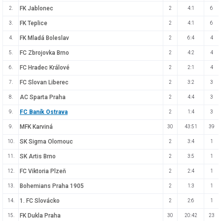
FK Jablonec
2.
2
4:1
6
FK Teplice
3.
2
4:1
6
FK Mladá Boleslav
4.
2
6:4
4
FC Zbrojovka Brno
5.
2
4:2
4
FC Hradec Králové
6.
2
2:1
4
FC Slovan Liberec
7.
2
3:2
3
AC Sparta Praha
8.
2
4:4
3
FC Baník Ostrava
9.
2
1:4
3
MFK Karviná
9.
30
43:51
39
SK Sigma Olomouc
10.
2
3:4
1
SK Artis Brno
11.
2
3:5
1
FC Viktoria Plzeň
12.
2
2:4
1
Bohemians Praha 1905
13.
2
1:3
1
1. FC Slovácko
14.
2
2:6
1
FK Dukla Praha
15.
30
20:42
23