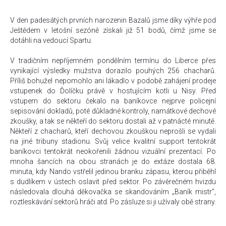
V den padesátých prvních narozenin Bazalů jsme díky výhře pod
Ještědem v letošní sezóně získali již 51 bodů, čímž jsme se
dotáhli na vedoucí Spartu.
V tradičním nepříjemném pondělním termínu do Liberce přes
vynikající výsledky mužstva dorazilo pouhých 256 chacharů.
Příliš bohužel nepomohlo ani lákadlo v podobě zahájení prodeje
vstupenek do Ďolíčku právě v hostujícím kotli u Nisy. Před
vstupem do sektoru čekalo na baníkovce nejprve policejní
sepisování dokladů, poté důkladné kontroly, namátkové dechové
zkoušky, a tak se někteří do sektoru dostali až v patnácté minutě.
Někteří z chacharů, kteří dechovou zkouškou neprošli se vydali
na jiné tribuny stadionu. Svůj velice kvalitní support tentokrát
baníkovci tentokrát neokořenili žádnou vizuální prezentací. Po
mnoha šancích na obou stranách je do extáze dostala 68.
minuta, kdy Nando vstřelil jedinou branku zápasu, kterou přiběhl
s dudlíkem v ústech oslavit před sektor. Po závěrečném hvizdu
následovala dlouhá děkovačka se skandováním „Baník mistr",
roztleskávání sektorů hráči atd. Po zásluze si ji užívaly obě strany.