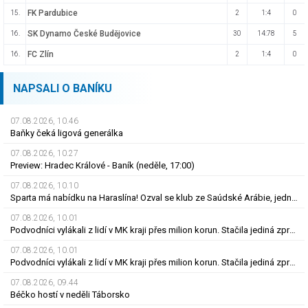
FK Pardubice
15.
2
1:4
0
SK Dynamo České Budějovice
16.
30
14:78
5
FC Zlín
16.
2
1:4
0
NAPSALI O BANÍKU
07.08.2026, 10.46
Baňky čeká ligová generálka
07.08.2026, 10.27
Preview: Hradec Králové - Baník (neděle, 17:00)
07.08.2026, 10.10
Sparta má nabídku na Haraslína! Ozval se klub ze Saúdské Arábie, jedná se
07.08.2026, 10.01
Podvodníci vylákali z lidí v MK kraji přes milion korun. Stačila jediná zpráva
07.08.2026, 10.01
Podvodníci vylákali z lidí v MK kraji přes milion korun. Stačila jediná zpráva
07.08.2026, 09.44
Béčko hostí v neděli Táborsko