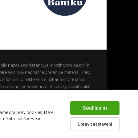
oliv názoru se distancuje, a rozhodně se s ním
eré se právě nacházíte obsahuje materiál, který
0/2004 Sb., o některých službách informační
ho zákona, odpovědni za příspěvky návštěvníků
Souhlasím
áme soubory cookies, které
 změnit v patičce webu.
Upravit nastavení
Created by