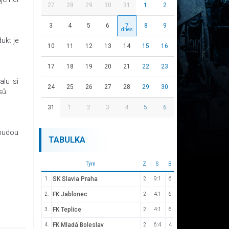
27
28
29
30
31
1
2
3
4
5
6
7
8
9
ukt je
10
11
12
13
14
15
16
17
18
19
20
21
22
23
alu si
24
25
26
27
28
29
30
sů.
31
1
2
3
4
5
6
 budou
TABULKA
Tým
Z
S
B
SK Slavia Praha
1.
2
9:1
6
FK Jablonec
2.
2
4:1
6
FK Teplice
3.
2
4:1
6
FK Mladá Boleslav
4.
2
6:4
4