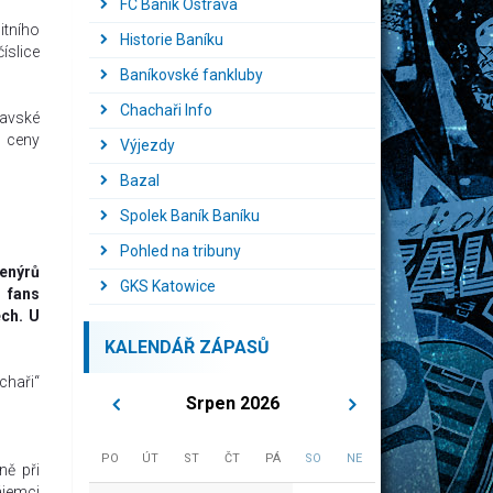
FC Baník Ostrava
itního
Historie Baníku
íslice
Baníkovské fankluby
Chachaři Info
ravské
u ceny
Výjezdy
Bazal
Spolek Baník Baníku
Pohled na tribuny
enýrů
GKS Katowice
 fans
ech. U
KALENDÁŘ ZÁPASŮ
chaři“
Srpen 2026
PO
ÚT
ST
ČT
PÁ
SO
NE
ně při
ájemci