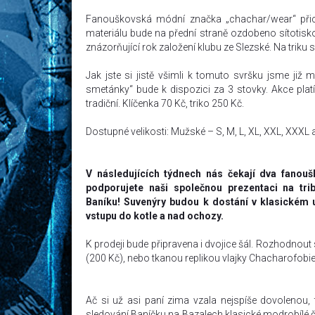
Fanouškovská módní značka „chachar/wear“ přichá
materiálu bude na přední straně ozdobeno sítotisk
znázorňující rok založení klubu ze Slezské. Na triku
Jak jste si jistě všimli k tomuto svršku jsme již 
smetánky“ bude k dispozici za 3 stovky. Akce pla
tradiční. Klíčenka 70 Kč, triko 250 Kč.
Dostupné velikosti: Mužské – S, M, L, XL, XXL, XXXL 
V následujících týdnech nás čekají dva fanou
podporujete naši společnou prezentaci na tri
Baníku!
Suvenýry budou k dostání v klasickém 
vstupu do kotle a nad ochozy.
K prodeji bude připravena i dvojice šál. Rozhodnou
(200 Kč), nebo tkanou replikou vlajky Chacharofobie(
Ač si už asi paní zima vzala nejspíše dovolenou, 
sledování Baníčku na Bazalech klasické modrobílé če