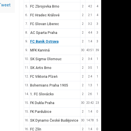
Tweet
FC Zbrojovka Brno
5.
2
4:2
4
FC Hradec Králové
6.
2
2:1
4
FC Slovan Liberec
7.
2
3:2
3
AC Sparta Praha
8.
2
4:4
3
FC Baník Ostrava
9.
2
1:4
3
MFK Karviná
9.
30
43:51
39
SK Sigma Olomouc
10.
2
3:4
1
SK Artis Brno
11.
2
3:5
1
FC Viktoria Plzeň
12.
2
2:4
1
Bohemians Praha 1905
13.
2
1:3
1
1. FC Slovácko
14.
2
2:6
1
FK Dukla Praha
15.
30
20:42
23
FK Pardubice
15.
2
1:4
0
SK Dynamo České Budějovice
16.
30
14:78
5
FC Zlín
16.
2
1:4
0