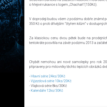
o hřejivé rukavice s logem „Chachaři“(150Kč).
V doprodeji budou všem z podzimu dobře známé polo
350 Kč o proti dřívějším "čtyřem kilům" v dostupných
Za klasickou cenu dvou pětek bude na prodejních 
tentokráte posvítila na závěr podzimu 2013 a začá
Chybět nemohou ani nové samolepky pro rok 2014
připraveny pro milovníky těchto lepících obrázků dvě ak
-
Hlavní série 24ks/30Kč
-
Výjezdová série 10ks/20Kč
- Vlajková série 8ks/30Kč
-
Kalendáře 12ks/30Kč