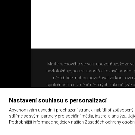
Majitel webového serveru upozorňuje, že za ve
neztotožňuje, pouze zprostředkovává prostor pr
někteří lidé mohou považovat za kontroverz
společnosti a o změně některých zákonů (záko
Nastavení souhlasu s personalizací
Abychom vám usnadnili procházení stránek, nabídli přizpůsobený
sdílíme se svými partnery pro sociální média, inzerci a analýzu. Je
Podrobnější informace najdete v našich
Zásadách ochrany osobní
Copyright 2021 ©
Chachaři.cz
Všechna práva vyhraz