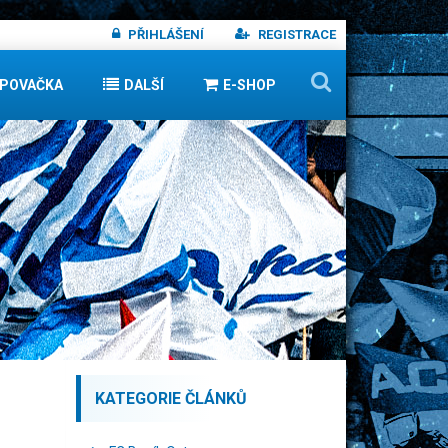
PŘIHLÁŠENÍ
REGISTRACE
IPOVAČKA
DALŠÍ
E-SHOP
KATEGORIE ČLÁNKŮ