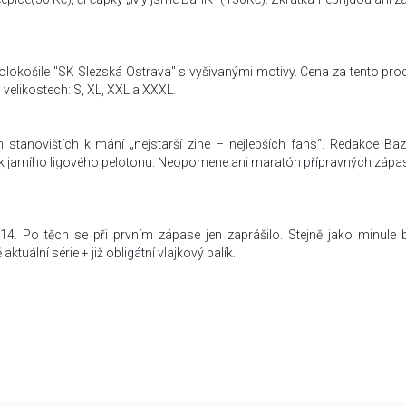
košile "SK Slezská Ostrava" s vyšivanými motivy. Cena za tento prod
 velikostech: S, XL, XXL a XXXL.
stanovištích k mání „nejstarší zine – nejlepších fans“. Redakce Baz
tek jarního ligového pelotonu. Neopomene ani maratón přípravných zápa
. Po těch se při prvním zápase jen zaprášilo. Stejně jako minule
tuální série + již obligátní vlajkový balík.