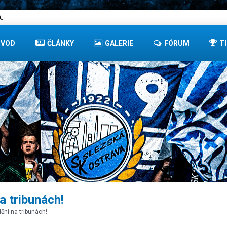
.
ÚVOD
ČLÁNKY
GALERIE
FÓRUM
T
a tribunách!
ění na tribunách!