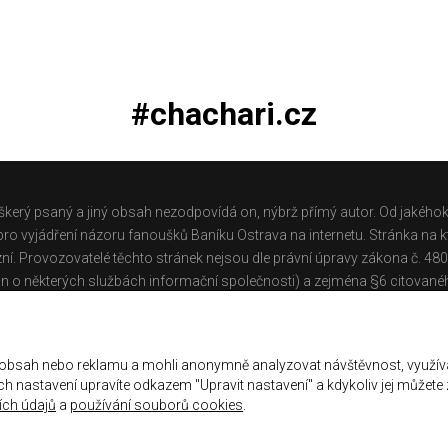
#chachari.cz
škerý psaný a jiný obsah nezodpovídá on, nýbrž přímý autor. Od jakéhok
o vyjádření názoru fanoušků Baníku Ostrava na internetu. Stránka na kt
ní. Provozovatelé těchto stránek nejsou dle právní úpravy zákona č. 48
n o některých službách informační společnosti) a zejména §6 citované
těchto stránek.
Galerie
|
Historie
|
Zprac. osobních údajů
|
Kontakt
 obsah nebo reklamu a mohli anonymně analyzovat návštěvnost, využív
jich nastavení upravíte odkazem "Upravit nastavení" a kdykoliv jej můžete
ch údajů
a
používání souborů cookies
.
ena.