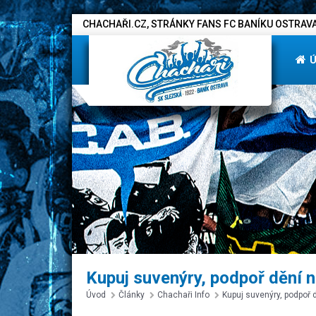
CHACHAŘI.CZ, STRÁNKY FANS FC BANÍKU OSTRAVA
Kupuj suvenýry, podpoř dění n
Úvod
Články
Chachaři Info
Kupuj suvenýry, podpoř d