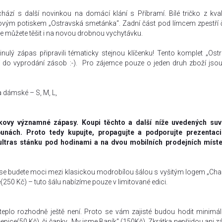
zí s další novinkou na domácí klání s Příbramí. Bílé tričko z kval
ovým potiskem „Ostravská smetánka“. Zadní část pod límcem zpestří č
 se můžete těšit i na novou drobnou vychytávku.
minulý zápas připravili tématicky stejnou klíčenku! Tento komplet „Ost
tí do vyprodání zásob :-). Pro zájemce pouze o jeden druh zboží jso
a dámské – S, M, L,
škovy významné zápasy. Koupi těchto a další níže uvedených suv
bunách. Proto tedy kupujte, propagujte a podporujte prezentaci
ultras stánku pod hodinami a na dvou mobilních prodejních míst
t se budete moci mezi klasickou modrobílou šálou s vyšitým logem „Cha
250 Kč) – tuto šálu nabízíme pouze v limitované edici.
teplo rozhodně ještě není. Proto se vám zajisté budou hodit minimál
pice(50 Kč), či čapky „My jsme Baník“ (150Kč). Zkrátka nepřijdou ani z