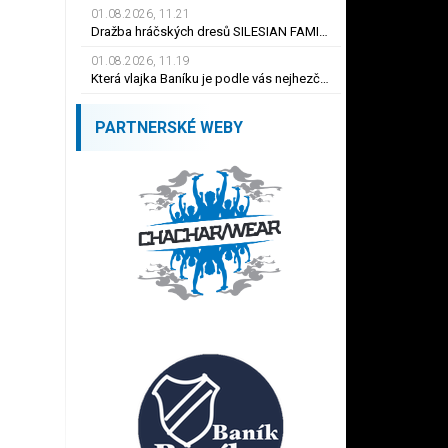
01.08.2026, 11.21
Dražba hráčských dresů SILESIAN FAMILY - #1 Viktor BUDÍNSKÝ
01.08.2026, 11.19
Která vlajka Baníku je podle vás nejhezčí ?
PARTNERSKÉ WEBY