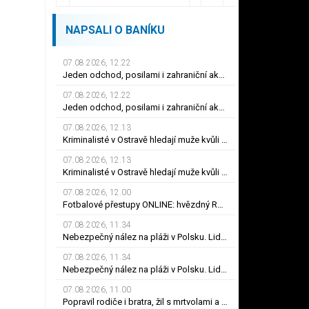
NAPSALI O BANÍKU
07.08.2026, 12.22
Jeden odchod, posilami i zahraniční akvizice. Heřmanice budou dravé, věří Mlčoch
07.08.2026, 12.22
Jeden odchod, posilami i zahraniční akvizice. Heřmanice budou dravé, věří Mlčoch
07.08.2026, 12.13
Kriminalisté v Ostravě hledají muže kvůli neoprávněným platbám cizí kartou
07.08.2026, 12.13
Kriminalisté v Ostravě hledají muže kvůli neoprávněným platbám cizí kartou
07.08.2026, 12.00
Fotbalové přestupy ONLINE: hvězdný Rodri na odchodu ze City. Do Realu ale nejspíš nejde
07.08.2026, 11.34
Nebezpečný nález na pláži v Polsku. Lidé museli rychle utíkat pryč
07.08.2026, 11.34
Nebezpečný nález na pláži v Polsku. Lidé museli rychle utíkat pryč
07.08.2026, 11.00
Popravil rodiče i bratra, žil s mrtvolami a zahlazoval stopy. Dostal doživotí