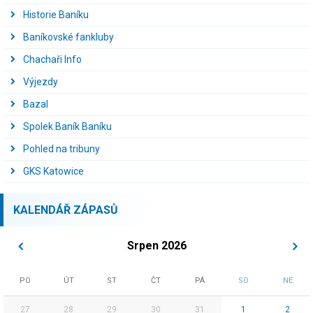
Historie Baníku
Baníkovské fankluby
Chachaři Info
Výjezdy
Bazal
Spolek Baník Baníku
Pohled na tribuny
GKS Katowice
KALENDÁŘ ZÁPASŮ
Srpen 2026
PO
ÚT
ST
ČT
PÁ
SO
NE
27
28
29
30
31
1
2