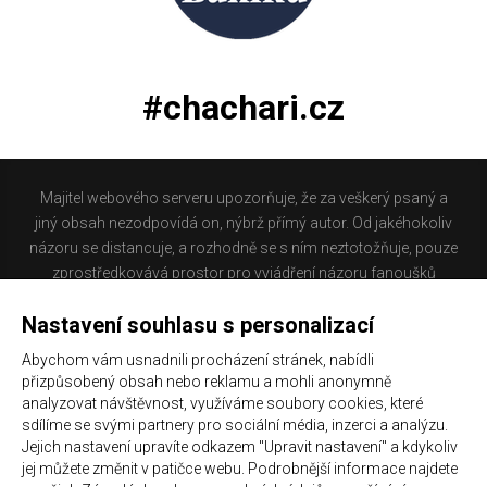
#chachari.cz
Majitel webového serveru upozorňuje, že za veškerý psaný a
jiný obsah nezodpovídá on, nýbrž přímý autor. Od jakéhokoliv
názoru se distancuje, a rozhodně se s ním neztotožňuje, pouze
zprostředkovává prostor pro vyjádření názoru fanoušků
Baníku Ostrava na internetu. Stránka na které se právě
Nastavení souhlasu s personalizací
nacházíte obsahuje materiál, který někteří lidé mohou
považovat za kontroverzní. Provozovatelé těchto stránek
Abychom vám usnadnili procházení stránek, nabídli
nejsou dle právní úpravy zákona č. 480/2004 Sb., o některých
přizpůsobený obsah nebo reklamu a mohli anonymně
službách informační společnosti a o změně některých zákonů
analyzovat návštěvnost, využíváme soubory cookies, které
(zákon o některých službách informační společnosti) a
sdílíme se svými partnery pro sociální média, inzerci a analýzu.
Jejich nastavení upravíte odkazem "Upravit nastavení" a kdykoliv
zejména §6 citovaného zákona, odpovědni za příspěvky
jej můžete změnit v patičce webu. Podrobnější informace najdete
návštěvníků těchto stránek.