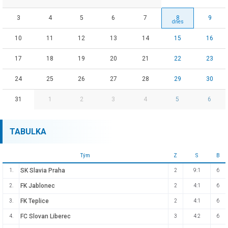
3
4
5
6
7
8
9
10
11
12
13
14
15
16
17
18
19
20
21
22
23
24
25
26
27
28
29
30
31
1
2
3
4
5
6
TABULKA
Tým
Z
S
B
SK Slavia Praha
1.
2
9:1
6
FK Jablonec
2.
2
4:1
6
FK Teplice
3.
2
4:1
6
FC Slovan Liberec
4.
3
4:2
6