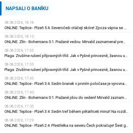
NAPSALI O BANÍKU
08.08.2026, 18.18
ONLINE: Teplice - Plzeň 5:4. Severočeši otáčejí skóre! Zpoza vápna se prosadil Fortelný
08.08.2026, 18.10
ONLINE: Zlín - Bohemians 0:1. Pražané vedou. Mirvald zaznamenal premiérovou trefu v lize
08.08.2026, 17.55
Plaga: Zrušíme rušení přípravných tříd. Jak v Pyšné princezně, žasnou učitelé
08.08.2026, 17.55
Plaga: Zrušíme rušení přípravných tříd. Jak v Pyšné princezně, žasnou učitelé
08.08.2026, 17.45
ONLINE: Teplice - Plzeň 3:4. Sedm branek v prvním poločase je vyrovnaný rekord české ligy
08.08.2026, 17.40
ONLINE: Zlín - Bohemians 0:1. Pražané jdou do vedení! Mirvald zaznamenal první trefu v lize
08.08.2026, 17.35
ONLINE: Teplice - Plzeň 3:4. Sedm tref během pětatřiceti minut! Na rozdíl gólu snižuje Čermák
08.08.2026, 17.29
ONLINE: Teplice - Plzeň 2:4. Přestřelka na severu Čech pokračuje! Šest gólů během půl hodiny