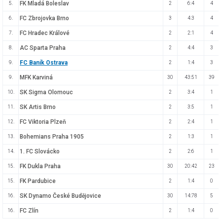
FK Mladá Boleslav
5.
2
6:4
4
FC Zbrojovka Brno
6.
3
4:3
4
FC Hradec Králové
7.
2
2:1
4
AC Sparta Praha
8.
2
4:4
3
FC Baník Ostrava
9.
2
1:4
3
MFK Karviná
9.
30
43:51
39
SK Sigma Olomouc
10.
2
3:4
1
SK Artis Brno
11.
2
3:5
1
FC Viktoria Plzeň
12.
2
2:4
1
Bohemians Praha 1905
13.
2
1:3
1
1. FC Slovácko
14.
2
2:6
1
FK Dukla Praha
15.
30
20:42
23
FK Pardubice
15.
2
1:4
0
SK Dynamo České Budějovice
16.
30
14:78
5
FC Zlín
16.
2
1:4
0