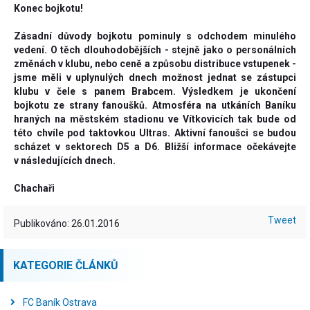
Konec bojkotu!
Zásadní důvody bojkotu pominuly s odchodem minulého
vedení. O těch dlouhodobějších - stejně jako o personálních
změnách v klubu, nebo ceně a způsobu distribuce vstupenek -
jsme měli v uplynulých dnech možnost jednat se zástupci
klubu v čele s panem Brabcem. Výsledkem je ukončení
bojkotu ze strany fanoušků. Atmosféra na utkáních Baníku
hraných na městském stadionu ve Vítkovicích tak bude od
této chvíle pod taktovkou Ultras. Aktivní fanoušci se budou
scházet v sektorech D5 a D6. Bližší informace očekávejte
v následujících dnech.
Chachaři
Tweet
Publikováno: 26.01.2016
KATEGORIE ČLÁNKŮ
FC Baník Ostrava