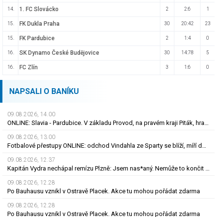
1. FC Slovácko
14.
2
2:6
1
FK Dukla Praha
15.
30
20:42
23
FK Pardubice
15.
2
1:4
0
SK Dynamo České Budějovice
16.
30
14:78
5
FC Zlín
16.
3
1:6
0
NAPSALI O BANÍKU
09.08.2026, 14.00
ONLINE: Slavia - Pardubice. V základu Provod, na pravém kraji Piták, hraje i N\'Guessan
09.08.2026, 13.00
Fotbalové přestupy ONLINE: odchod Vindahla ze Sparty se blíží, míří do druhé italské ligy
09.08.2026, 12.37
Kapitán Vydra nechápal remízu Plzně: Jsem nas*aný. Nemůže to končit jako házená
09.08.2026, 12.28
Po Bauhausu vznikl v Ostravě Placek. Akce tu mohou pořádat zdarma
09.08.2026, 12.28
Po Bauhausu vznikl v Ostravě Placek. Akce tu mohou pořádat zdarma