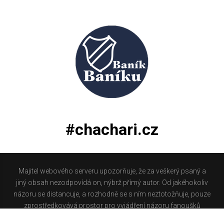
#chachari.cz
Majitel webového serveru upozorňuje, že za veškerý psaný a
jiný obsah nezodpovídá on, nýbrž přímý autor. Od jakéhokoliv
názoru se distancuje, a rozhodně se s ním neztotožňuje, pouze
zprostředkovává prostor pro vyjádření názoru fanoušků
Baníku Ostrava na internetu. Stránka na které se právě