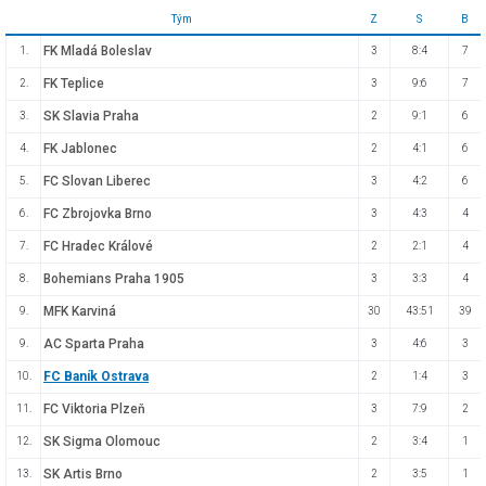
Tým
Z
S
B
FK Mladá Boleslav
1.
3
8:4
7
FK Teplice
2.
3
9:6
7
SK Slavia Praha
3.
2
9:1
6
FK Jablonec
4.
2
4:1
6
FC Slovan Liberec
5.
3
4:2
6
FC Zbrojovka Brno
6.
3
4:3
4
FC Hradec Králové
7.
2
2:1
4
Bohemians Praha 1905
8.
3
3:3
4
MFK Karviná
9.
30
43:51
39
AC Sparta Praha
9.
3
4:6
3
FC Baník Ostrava
10.
2
1:4
3
FC Viktoria Plzeň
11.
3
7:9
2
SK Sigma Olomouc
12.
2
3:4
1
SK Artis Brno
13.
2
3:5
1