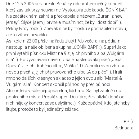
Dne 12.5.2006 se v areálu Benátky odehrál jedinečný koncert,
který zas tak brzy neuvidíme. Vystoupila zde kapela ČONÍK BAPI.
Na začátek nám zahrála předkapela s názvem „Burani z new
jersey“. Slyšel jsem ji prvně a musím říct, že byli dost dobří :).
Pěkný tvrdý rock :). Zpěvák sice byl trošku v podnapilém stavu,
ale to vůbec nevadilo.
Asi kolem 22:00 přišel na řadu zlatý hřeb večera, na pódium
nastoupila naše oblíbena skupina „ČONÍK BAPI“ :). Super! Jako
první vytáhli písničku Mistr na 9 z jejich prvního alba „Vulgární
sila“ :). Po vyvolávání davem v sále následovala píseň „Jebat
Opavu“ z jejich druhého alba „Maštal“ :D. Zahráli i svou zbrusu
novou píseň z jejich připravovaného alba „A co pičo“ :). Hráli
mnoho dalších krásných skladeb z jejich dvou alb "Maštal &
Vulgární sila". Koncert skončil půl hodiny před půlnocí.
Atmosféra v sále nepopsatelná, lidí hafo. Sál byl zaplněn do
posledního místa. Prostě super . Doufám, že v blízké době od
nich nějaký koncert zase uslyšíme :). Každopádně, kdo jste nebyl,
litujte, protože to byl jedinečný zážitek.
BP :)
Bednaatx