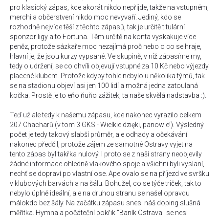
pro klasický zápas, kde akorát nikdo nepřijde, takže na vstupném,
merchi a občerstvení nikdo moc nevyvaří. Jediný, kdo se
rozhodně nejvíce těší z těchto zápasů, tak je určitě titulární
sponzor ligy a to Fortuna. Těm určitě na konta vyskakuje více
peněz, protože sázkaře moc nezajímá proč nebo o co se hraje,
hlavní je, že jsou kurzy vypsané. Ve skupině, v níž zápasíme my,
tedy o udržení, se co chvíli objevují vstupné za 10 Kč nebo výjezdy
placené klubem. Protože kdyby tohle nebylo u několika týmů, tak
se na stadionu objeví asi jen 100 lidí a možná jedna zatoulaná
kočka. Prostě je to eňo ňuňo zážitek, ta naše skvělá nadstavba :).
Teď už ale tedy k našemu zápasu, kde nakonec vyrazilo celkem
207 Chacharů (v tom 3 GKS - Wielkie dzięki, panowie!). Výsledný
počet je tedy takový slabší průměr, ale odhady a očekávání
nakonec předčil, protože zájem ze samotné Ostravy vyjet na
tento zápas byl takřka nulový. I proto se z naší strany neobjevily
žádné informace ohledně vlakového spoje a všichni byli vyslaní,
nechť se dopraví po vlastní ose. Apelovalo se na příjezd ve svršku
v klubových barvách a na šálu. Bohužel, co se týče triček, tak to
nebylo úplně ideální, ale na druhou stranu se našel opravdu
málokdo bez šály. Na začátku zápasu snesl náš doping slušná
měřítka. Hymna a počáteční pokřik "Baník Ostrava" se nesl