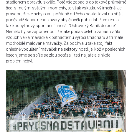
stadionem opravdu skvěle. Poté vše zapadlo do takové průměrné
šedi s malými světlými momenty, to však vskutku výjimečně. Je
pravdou, že se nebylo ani pořádně od čeho nastartovat na hřišti,
poněvadž šance nebo závary aby člověk pohledal. Premiéru si
také odbyl nový spontánní chorál "Ostravský Baník do boje".
Nemělo by se zapomenout, že také počas celého zápasu vířila
vzduch velká mávačka k patnáctému výročí Chacharů a tři malé
modrobílé malované mávačky. Za pochvalu také stojí fakt
ohledně vpouštění mávaček na sektory hostí, jelikož v posledních
letech jsme se spíše se zlou potázali, teď na jaře ale nikde
problém nebyl.