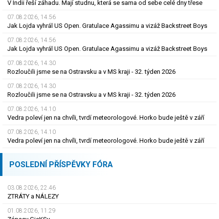
V Indii řeší záhadu. Mají studnu, která se sama od sebe celé dny třese
07.08.2026, 14.56
Jak Lojda vyhrál US Open. Gratulace Agassimu a vizáž Backstreet Boys
07.08.2026, 14.56
Jak Lojda vyhrál US Open. Gratulace Agassimu a vizáž Backstreet Boys
07.08.2026, 14.30
Rozloučili jsme se na Ostravsku a v MS kraji - 32. týden 2026
07.08.2026, 14.30
Rozloučili jsme se na Ostravsku a v MS kraji - 32. týden 2026
07.08.2026, 14.10
Vedra poleví jen na chvíli, tvrdí meteorologové. Horko bude ještě v září
07.08.2026, 14.10
Vedra poleví jen na chvíli, tvrdí meteorologové. Horko bude ještě v září
POSLEDNÍ PŘÍSPĚVKY FÓRA
03.08.2026, 22.46
ZTRÁTY a NÁLEZY
01.08.2026, 11.29