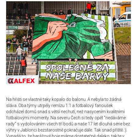
Na hřišti se vlastně taky kopalo do balonu. A nebyla to žádná
sláva. Oba týmy utrpěly remízu 1:1 a fotbalový fanoušek
odcházel domů snad s větší nechutí, než nasycením kvalitními
fotbalovými momenty. Na severu Čech si tedy opět "nedáváme
rady" s vydolováním všech tří bodů a naše 17 let dlouhá série bez
výhry v Jablonci bezstarostně pokračuje dále. Tak snad příště :).
Vypadá to, že barážové boje máme dostatečně daleko, takže v