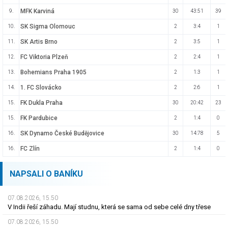
MFK Karviná
9.
30
43:51
39
SK Sigma Olomouc
10.
2
3:4
1
SK Artis Brno
11.
2
3:5
1
FC Viktoria Plzeň
12.
2
2:4
1
Bohemians Praha 1905
13.
2
1:3
1
1. FC Slovácko
14.
2
2:6
1
FK Dukla Praha
15.
30
20:42
23
FK Pardubice
15.
2
1:4
0
SK Dynamo České Budějovice
16.
30
14:78
5
FC Zlín
16.
2
1:4
0
NAPSALI O BANÍKU
07.08.2026, 15.50
V Indii řeší záhadu. Mají studnu, která se sama od sebe celé dny třese
07.08.2026, 15.50