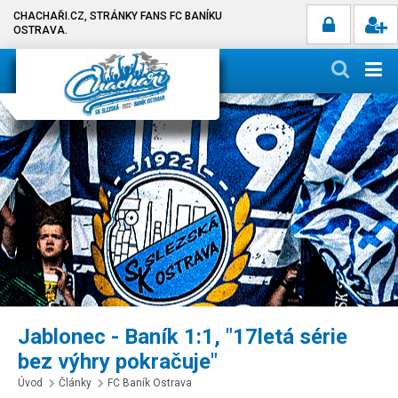
CHACHAŘI.CZ, STRÁNKY FANS FC BANÍKU
OSTRAVA.
Jablonec - Baník 1:1, "17letá série
bez výhry pokračuje"
Úvod
Články
FC Baník Ostrava