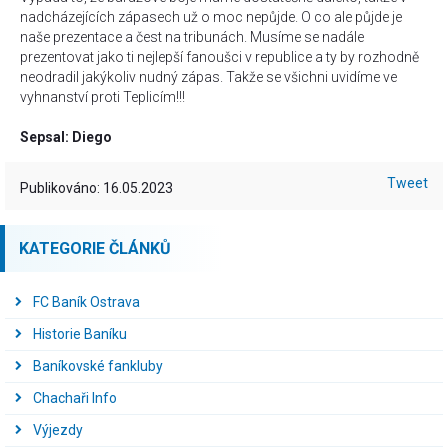
nadcházejících zápasech už o moc nepůjde. O co ale půjde je
naše prezentace a čest na tribunách. Musíme se nadále
prezentovat jako ti nejlepší fanoušci v republice a ty by rozhodně
neodradil jakýkoliv nudný zápas. Takže se všichni uvidíme ve
vyhnanství proti Teplicím!!!
Sepsal: Diego
Tweet
Publikováno: 16.05.2023
KATEGORIE ČLÁNKŮ
FC Baník Ostrava
Historie Baníku
Baníkovské fankluby
Chachaři Info
Výjezdy