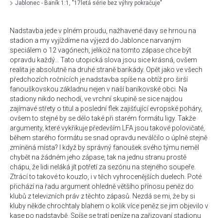
Jablonec - Baník 1:1, "17letá série bez výhry pokračuje"
Nadstavba jede v plném proudu, nažhavené davy se hrnou na
stadion a my vyjíždíme na výjezd do Jablonce narvaným
speciálem o 12 vagónech, jelikož na tomto zápase chce být
opravdu každý... Tato utopická slova jsou sice krásná, ovšem
realita je absolutně na druhé straně barikády. Opět jako ve všech
předchozích ročnících je nadstavba spíše na obtíž pro širší
fanouškovskou základnu nejen v naší baníkovské obci. Na
stadiony nikdo nechodí, ve vrchní skupině se sice najdou
zajímavé střety o titul a poslední flek zajišťující evropské poháry,
ovšem to stejné by se dělo také při starém formátu ligy. Takže
argumenty, které vykřikuje především LFA jsou takové polovičaté,
během starého formátu se snad opravdu neválčilo o úplně stejně
zmíněná místa? I když by správný fanoušek svého týmu neměl
chybět na žádném jeho zápase, tak na jednu stranu prostě
chápu, že lidi neláká jít potřetí za sezónu na stejného soupeře.
Ztrácí to takové to kouzlo, i v těch vyhrocenějších duelech. Poté
přichází na řadu argument ohledně většího přínosu peněz do
klubů z televizních práv z těchto zápasů. Nezdá se mi, že by si
kluby někde chrochtaly blahem o kolik více peněz se jim objevilo v
kase po nadstavbě. Spíše se tratí peníze na zařizovaní stadionu