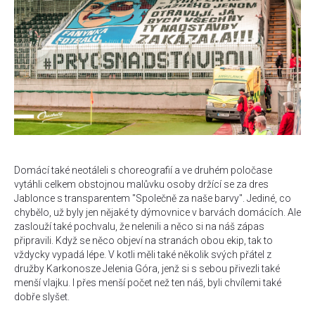
Domácí také neotáleli s choreografií a ve druhém poločase
vytáhli celkem obstojnou malůvku osoby držící se za dres
Jablonce s transparentem "Společně za naše barvy". Jediné, co
chybělo, už byly jen nějaké ty dýmovnice v barvách domácích. Ale
zaslouží také pochvalu, že nelenili a něco si na náš zápas
připravili. Když se něco objeví na stranách obou ekip, tak to
vždycky vypadá lépe. V kotli měli také několik svých přátel z
družby Karkonosze Jelenia Góra, jenž si s sebou přivezli také
menší vlajku. I přes menší počet než ten náš, byli chvílemi také
dobře slyšet.