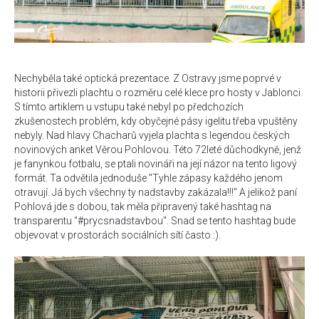
Nechyběla také optická prezentace. Z Ostravy jsme poprvé v
historii přivezli plachtu o rozměru celé klece pro hosty v Jablonci.
S tímto artiklem u vstupu také nebyl po předchozích
zkušenostech problém, kdy obyčejné pásy igelitu třeba vpuštěny
nebyly. Nad hlavy Chacharů vyjela plachta s legendou českých
novinových anket Věrou Pohlovou. Této 72leté důchodkyně, jenž
je fanynkou fotbalu, se ptali novináři na její názor na tento ligový
formát. Ta odvětila jednoduše "Tyhle zápasy každého jenom
otravují. Já bych všechny ty nadstavby zakázala!!!" A jelikož paní
Pohlová jde s dobou, tak měla připravený také hashtag na
transparentu "#prycsnadstavbou". Snad se tento hashtag bude
objevovat v prostorách sociálních sítí často :).