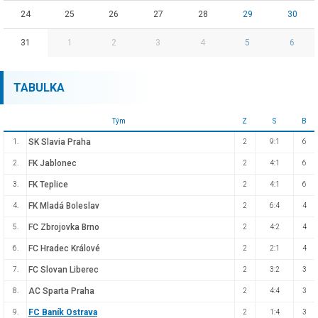
24
25
26
27
28
29
30
31
1
2
3
4
5
6
TABULKA
Tým
Z
S
B
SK Slavia Praha
1.
2
9:1
6
FK Jablonec
2.
2
4:1
6
FK Teplice
3.
2
4:1
6
FK Mladá Boleslav
4.
2
6:4
4
FC Zbrojovka Brno
5.
2
4:2
4
FC Hradec Králové
6.
2
2:1
4
FC Slovan Liberec
7.
2
3:2
3
AC Sparta Praha
8.
2
4:4
3
FC Baník Ostrava
9.
2
1:4
3