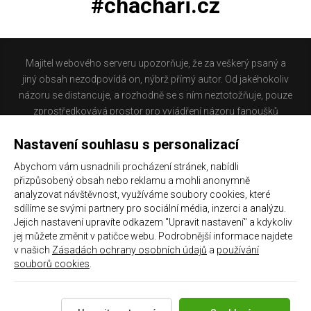
#chachari.cz
Majitel webového serveru upozorňuje, že za veškerý psaný a
jiný obsah nezodpovídá on, nýbrž přímý autor. Od jakéhokoliv
názoru se distancuje, a rozhodně se s ním neztotožňuje, pouze
zprostředkovává prostor pro vyjádření názoru fanoušků
Baníku Ostrava na internetu. Stránka na které se právě
Nastavení souhlasu s personalizací
nacházíte obsahuje materiál, který někteří lidé mohou
považovat za kontroverzní. Provozovatelé těchto stránek
Abychom vám usnadnili procházení stránek, nabídli
nejsou dle právní úpravy zákona č. 480/2004 Sb., o některých
přizpůsobený obsah nebo reklamu a mohli anonymně
službách informační společnosti a o změně některých zákonů
analyzovat návštěvnost, využíváme soubory cookies, které
(zákon o některých službách informační společnosti) a
sdílíme se svými partnery pro sociální média, inzerci a analýzu.
Jejich nastavení upravíte odkazem "Upravit nastavení" a kdykoliv
zejména §6 citovaného zákona, odpovědni za příspěvky
jej můžete změnit v patičce webu. Podrobnější informace najdete
návštěvníků těchto stránek.
v našich
Zásadách ochrany osobních údajů
a
používání
souborů cookies
.
Galerie
|
Historie
|
Zprac. osobních údajů
|
Kontakt