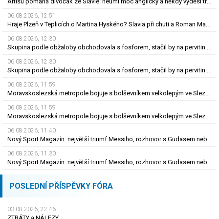
Artisu pomáhá divočák ze Slavie: neumí moc anglicky a někdy vyděsí trenéra. Čím?
06.08.2026, 12.51
Hraje Plzeň v Teplicích o Martina Hyského? Slavia při chuti a Roman Macek proti svým…
06.08.2026, 12.30
Skupina podle obžaloby obchodovala s fosforem, stačil by na pervitin za miliardu
06.08.2026, 12.30
Skupina podle obžaloby obchodovala s fosforem, stačil by na pervitin za miliardu
06.08.2026, 11.59
Moravskoslezská metropole bojuje s bolševníkem velkolepým ve Slezské Ostravě
06.08.2026, 11.59
Moravskoslezská metropole bojuje s bolševníkem velkolepým ve Slezské Ostravě
06.08.2026, 11.40
Nový Sport Magazín: největší triumf Messiho, rozhovor s Gudasem nebo plakát Pogačara
06.08.2026, 11.30
Nový Sport Magazín: největší triumf Messiho, rozhovor s Gudasem nebo plakát Pogačara
POSLEDNÍ PŘÍSPĚVKY FÓRA
03.08.2026, 22.46
ZTRÁTY a NÁLEZY