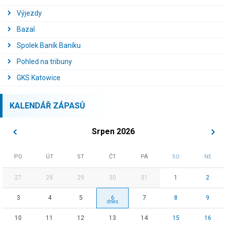
Výjezdy
Bazal
Spolek Baník Baníku
Pohled na tribuny
GKS Katowice
KALENDÁŘ ZÁPASŮ
Srpen 2026
PO
ÚT
ST
ČT
PÁ
SO
NE
27
28
29
30
31
1
2
3
4
5
6
7
8
9
10
11
12
13
14
15
16