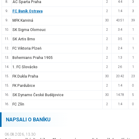
AC Sparta Praha
8.
2
4:4
3
FC Baník Ostrava
9.
2
1:4
3
MFK Karviná
9.
30
43:51
39
SK Sigma Olomouc
10.
2
3:4
1
SK Artis Brno
11.
2
3:5
1
FC Viktoria Plzeň
12.
2
2:4
1
Bohemians Praha 1905
13.
2
1:3
1
1. FC Slovácko
14.
2
2:6
1
FK Dukla Praha
15.
30
20:42
23
FK Pardubice
15.
2
1:4
0
SK Dynamo České Budějovice
16.
30
14:78
5
FC Zlín
16.
2
1:4
0
NAPSALI O BANÍKU
06.08.2026, 13.30