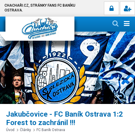
CHACHAŘI.CZ, STRÁNKY FANS FC BANÍKU
OSTRAVA.
Jakubčovice - FC Baník Ostrava 1:2
Forest to zachránil !!!
Úvod
Články
FC Baník Ostrava