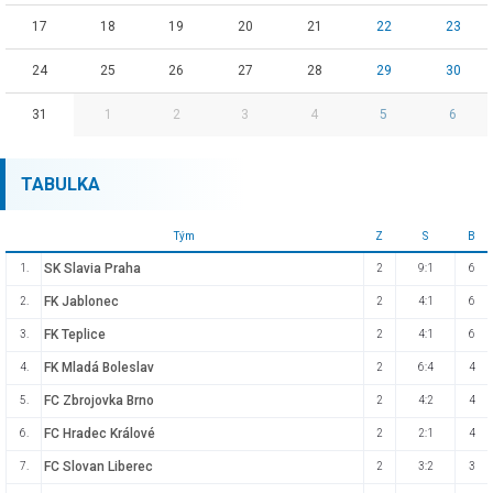
17
18
19
20
21
22
23
24
25
26
27
28
29
30
31
1
2
3
4
5
6
TABULKA
Tým
Z
S
B
SK Slavia Praha
1.
2
9:1
6
FK Jablonec
2.
2
4:1
6
FK Teplice
3.
2
4:1
6
FK Mladá Boleslav
4.
2
6:4
4
FC Zbrojovka Brno
5.
2
4:2
4
FC Hradec Králové
6.
2
2:1
4
FC Slovan Liberec
7.
2
3:2
3