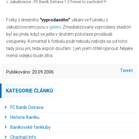
Jakubčovice - FC Baník Ostrava 1:2 Forest to zachránil !!!
Fotky z dnešního
"vyprodaného"
utkání ve Fulneku z
Jakubčovicemi jsou v
galerii
. Zmedializovaný vyprodaný stadión
byl asi jinde, když se ješte v druhém poločase prodávali
vstupenky. Komentář k fotbalu psát nebudu nebojte se od toho
tady jsou jiní, teda aspoň doufám :) jen jsem chtěl rýpnout. Nějake
menší videjko bude zítra.
Tweet
Publikováno: 20.09.2006
KATEGORIE ČLÁNKŮ
FC Baník Ostrava
Historie Baníku
Baníkovské fankluby
Chachaři Info