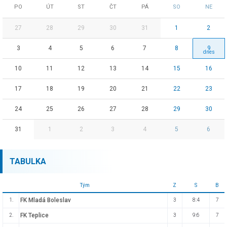
PO
ÚT
ST
ČT
PÁ
SO
NE
27
28
29
30
31
1
2
3
4
5
6
7
8
9
10
11
12
13
14
15
16
17
18
19
20
21
22
23
24
25
26
27
28
29
30
31
1
2
3
4
5
6
TABULKA
Tým
Z
S
B
FK Mladá Boleslav
1.
3
8:4
7
FK Teplice
2.
3
9:6
7