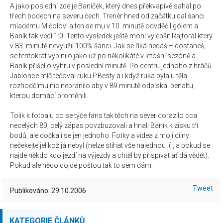
A jako poslední zde je Baníček, který dnes překvapivě sahal po
třech bodech na severu čech. Trenér hned od začátku dal šanci
mladému Mičolovi a ten se mu v 10. minutě odvděčil gólem a
Baník tak vedl 1:0. Tento výsledek ještě mohl vylepšit Rajtoral který
v 83. minutě nevyužil 100% šanci. Jak se říká nedáš – dostaneš,
se tentokrát vyplnilo jako už po několikáté v letošní sezóně a
Baník přišel o výhru v poslední minutě. Po centru jednoho z hráčů
Jablonce míč tečoval ruku P.Besty a i když ruka byla u těla
rozhodčímu nic nebránilo aby v 89.minutě odpískal penaltu,
kterou domácí proměnili.
Tolik k fotbalu co se týče fans tak těch na sever dorazilo cca
necelých 80, celý zápas povzbuzovali a hnali Baník k zisku tří
bodů, ale dočkali se jen jednoho. Fotky a videa z moji dílny
nečekejte jelikož já nebyl (nelze stihat vše najednou :( , a pokud se
najde někdo kdo jezdí na výjezdy a chtěl by přispívat ať dá vědět).
Pokud ale něco dojde poštou tak to sem dám.
Tweet
Publikováno: 29.10.2006
KATEGORIE ČLÁNKŮ