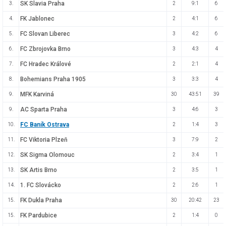
SK Slavia Praha
3.
2
9:1
6
FK Jablonec
4.
2
4:1
6
FC Slovan Liberec
5.
3
4:2
6
FC Zbrojovka Brno
6.
3
4:3
4
FC Hradec Králové
7.
2
2:1
4
Bohemians Praha 1905
8.
3
3:3
4
MFK Karviná
9.
30
43:51
39
AC Sparta Praha
9.
3
4:6
3
FC Baník Ostrava
10.
2
1:4
3
FC Viktoria Plzeň
11.
3
7:9
2
SK Sigma Olomouc
12.
2
3:4
1
SK Artis Brno
13.
2
3:5
1
1. FC Slovácko
14.
2
2:6
1
FK Dukla Praha
15.
30
20:42
23
FK Pardubice
15.
2
1:4
0