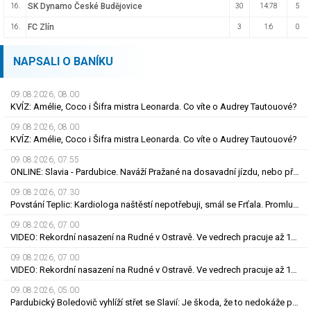
SK Dynamo České Budějovice
16.
30
14:78
5
FC Zlín
16.
3
1:6
0
NAPSALI O BANÍKU
09.08.2026, 08.00
KVÍZ: Amélie, Coco i Šifra mistra Leonarda. Co víte o Audrey Tautouové?
09.08.2026, 08.00
KVÍZ: Amélie, Coco i Šifra mistra Leonarda. Co víte o Audrey Tautouové?
09.08.2026, 07.55
ONLINE: Slavia - Pardubice. Naváží Pražané na dosavadní jízdu, nebo překvapí Východočeši?
09.08.2026, 07.30
Povstání Teplic: Kardiologa naštěstí nepotřebuji, smál se Frťala. Promluvil o zájmu Plzně
09.08.2026, 07.00
VIDEO: Rekordní nasazení na Rudné v Ostravě. Ve vedrech pracuje až 120 silničářů
09.08.2026, 07.00
VIDEO: Rekordní nasazení na Rudné v Ostravě. Ve vedrech pracuje až 120 silničářů
09.08.2026, 05.00
Pardubický Boledovič vyhlíží střet se Slavií: Je škoda, že to nedokáže postavit na mladých