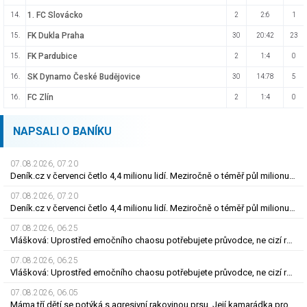
1. FC Slovácko
14.
2
2:6
1
FK Dukla Praha
15.
30
20:42
23
FK Pardubice
15.
2
1:4
0
SK Dynamo České Budějovice
16.
30
14:78
5
FC Zlín
16.
2
1:4
0
NAPSALI O BANÍKU
07.08.2026, 07.20
Deník.cz v červenci četlo 4,4 milionu lidí. Meziročně o téměř půl milionu více
07.08.2026, 07.20
Deník.cz v červenci četlo 4,4 milionu lidí. Meziročně o téměř půl milionu více
07.08.2026, 06.25
Vlášková: Uprostřed emočního chaosu potřebujete průvodce, ne cizí rozhodnutí
07.08.2026, 06.25
Vlášková: Uprostřed emočního chaosu potřebujete průvodce, ne cizí rozhodnutí
07.08.2026, 06.05
Máma tří dětí se potýká s agresivní rakovinou prsu. Její kamarádka prosí o pomoc