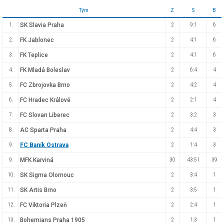
Tým
Z
S
B
SK Slavia Praha
1.
2
9:1
6
FK Jablonec
2.
2
4:1
6
FK Teplice
3.
2
4:1
6
FK Mladá Boleslav
4.
2
6:4
4
FC Zbrojovka Brno
5.
2
4:2
4
FC Hradec Králové
6.
2
2:1
4
FC Slovan Liberec
7.
2
3:2
3
AC Sparta Praha
8.
2
4:4
3
FC Baník Ostrava
9.
2
1:4
3
MFK Karviná
9.
30
43:51
39
SK Sigma Olomouc
10.
2
3:4
1
SK Artis Brno
11.
2
3:5
1
FC Viktoria Plzeň
12.
2
2:4
1
Bohemians Praha 1905
13.
2
1:3
1