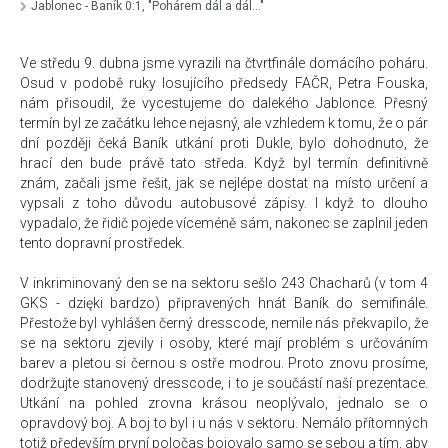
Jablonec - Baník 0:1, "Pohárem dál a dál..."
Ve středu 9. dubna jsme vyrazili na čtvrtfinále domácího poháru.
Osud v podobě ruky losujícího předsedy FAČR, Petra Fouska,
nám přisoudil, že vycestujeme do dalekého Jablonce. Přesný
termín byl ze začátku lehce nejasný, ale vzhledem k tomu, že o pár
dní později čeká Baník utkání proti Dukle, bylo dohodnuto, že
hrací den bude právě tato středa. Když byl termín definitivně
znám, začali jsme řešit, jak se nejlépe dostat na místo určení a
vypsali z toho důvodu autobusové zápisy. I když to dlouho
vypadalo, že řidič pojede víceméně sám, nakonec se zaplnil jeden
tento dopravní prostředek.
V inkriminovaný den se na sektoru sešlo 243 Chacharů (v tom 4
GKS - dzięki bardzo) připravených hnát Baník do semifinále.
Přestože byl vyhlášen černý dresscode, nemile nás překvapilo, že
se na sektoru zjevily i osoby, které mají problém s určováním
barev a pletou si černou s ostře modrou. Proto znovu prosíme,
dodržujte stanovený dresscode, i to je součástí naší prezentace.
Utkání na pohled zrovna krásou neoplývalo, jednalo se o
opravdový boj. A boj to byl i u nás v sektoru. Nemálo přítomných
totiž především první poločas bojovalo samo se sebou a tím, aby