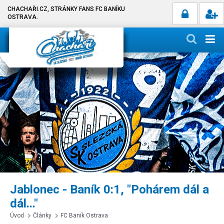
CHACHAŘI.CZ, STRÁNKY FANS FC BANÍKU
OSTRAVA.
Jablonec - Baník 0:1, "Pohárem dál a
dál..."
Úvod
Články
FC Baník Ostrava