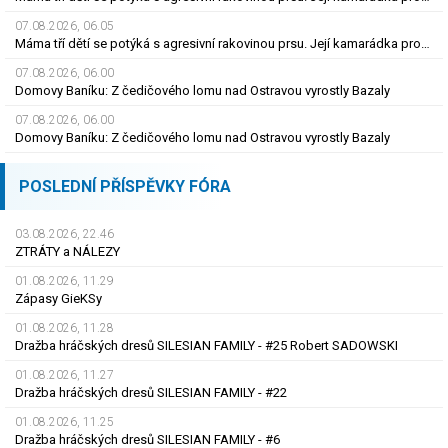
07.08.2026, 06.05
Máma tří dětí se potýká s agresivní rakovinou prsu. Její kamarádka prosí o pomoc
07.08.2026, 06.00
Domovy Baníku: Z čedičového lomu nad Ostravou vyrostly Bazaly
07.08.2026, 06.00
Domovy Baníku: Z čedičového lomu nad Ostravou vyrostly Bazaly
POSLEDNÍ PŘÍSPĚVKY FÓRA
03.08.2026, 22.46
ZTRÁTY a NÁLEZY
01.08.2026, 11.29
Zápasy GieKSy
01.08.2026, 11.28
Dražba hráčských dresů SILESIAN FAMILY - #25 Robert SADOWSKI
01.08.2026, 11.27
Dražba hráčských dresů SILESIAN FAMILY - #22
01.08.2026, 11.25
Dražba hráčských dresů SILESIAN FAMILY - #6