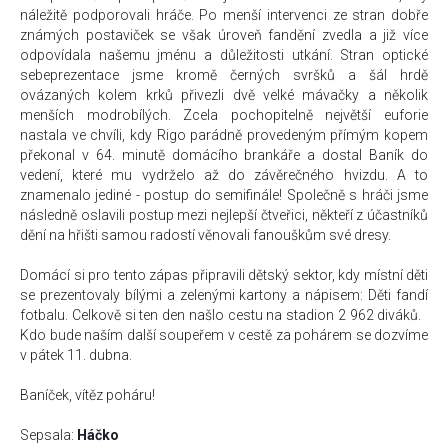
náležitě podporovali hráče. Po menší intervenci ze stran dobře
známých postaviček se však úroveň fandění zvedla a již více
odpovídala našemu jménu a důležitosti utkání. Stran optické
sebeprezentace jsme kromě černých svršků a šál hrdě
ovázaných kolem krků přivezli dvě velké mávačky a několik
menších modrobílých. Zcela pochopitelně největší euforie
nastala ve chvíli, kdy Rigo parádně provedeným přímým kopem
překonal v 64. minutě domácího brankáře a dostal Baník do
vedení, které mu vydrželo až do závěrečného hvizdu. A to
znamenalo jediné - postup do semifinále! Společně s hráči jsme
následně oslavili postup mezi nejlepší čtveřici, někteří z účastníků
dění na hřišti samou radostí věnovali fanouškům své dresy.
Domácí si pro tento zápas připravili dětský sektor, kdy místní děti
se prezentovaly bílými a zelenými kartony a nápisem: Děti fandí
fotbalu. Celkově si ten den našlo cestu na stadion 2 962 diváků.
Kdo bude naším další soupeřem v cestě za pohárem se dozvíme
v pátek 11. dubna.
Baníček, vítěz poháru!
Sepsala:
Háčko