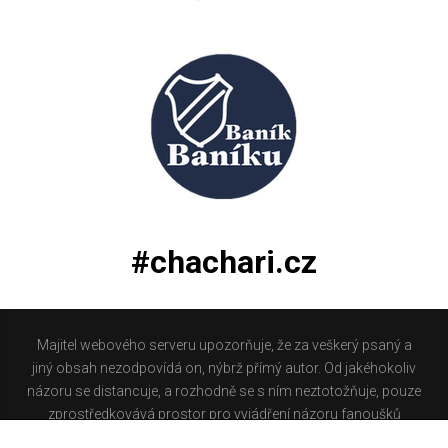
#chachari.cz
Majitel webového serveru upozorňuje, že za veškerý psaný a
jiný obsah nezodpovídá on, nýbrž přímý autor. Od jakéhokoliv
názoru se distancuje, a rozhodně se s ním neztotožňuje, pouze
zprostředkovává prostor pro vyjádření názoru fanoušků
Baníku Ostrava na internetu. Stránka na které se právě