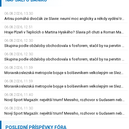
06.08.2026, 13.30
Artisu pomáhá divočák ze Slavie: neumí moc anglicky a někdy vyděsí trenéra. Čím?
06.08.2026, 12.51
Hraje Plzeň v Teplicích o Martina Hyského? Slavia při chuti a Roman Macek proti svým…
06.08.2026, 12.30
Skupina podle obžaloby obchodovala s fosforem, stačil by na pervitin za miliardu
06.08.2026, 12.30
Skupina podle obžaloby obchodovala s fosforem, stačil by na pervitin za miliardu
06.08.2026, 11.59
Moravskoslezská metropole bojuje s bolševníkem velkolepým ve Slezské Ostravě
06.08.2026, 11.59
Moravskoslezská metropole bojuje s bolševníkem velkolepým ve Slezské Ostravě
06.08.2026, 11.40
Nový Sport Magazín: největší triumf Messiho, rozhovor s Gudasem nebo plakát Pogačara
06.08.2026, 11.30
Nový Sport Magazín: největší triumf Messiho, rozhovor s Gudasem nebo plakát Pogačara
POSLEDNÍ PŘÍSPĚVKY FÓRA