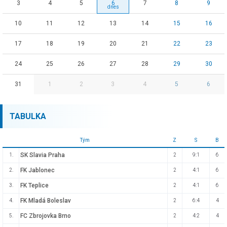
3
4
5
6
7
8
9
10
11
12
13
14
15
16
17
18
19
20
21
22
23
24
25
26
27
28
29
30
31
1
2
3
4
5
6
TABULKA
Tým
Z
S
B
SK Slavia Praha
1.
2
9:1
6
FK Jablonec
2.
2
4:1
6
FK Teplice
3.
2
4:1
6
FK Mladá Boleslav
4.
2
6:4
4
FC Zbrojovka Brno
5.
2
4:2
4