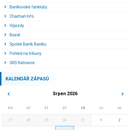
Baníkovské fankluby
Chachaři Info
Výjezdy
Bazal
Spolek Baník Baníku
Pohled na tribuny
GKS Katowice
KALENDÁŘ ZÁPASŮ
Srpen 2026
PO
ÚT
ST
ČT
PÁ
SO
NE
27
28
29
30
31
1
2