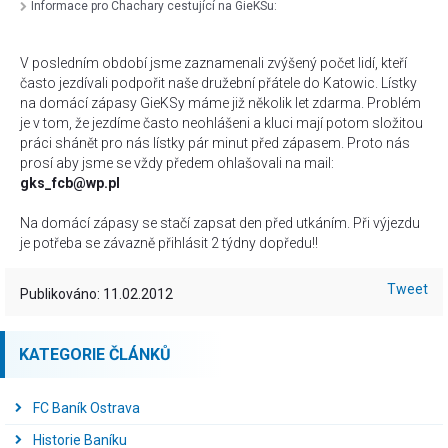
Informace pro Chachary cestující na GieKSu:
V posledním období jsme zaznamenali zvýšený počet lidí, kteří
často jezdívali podpořit naše družební přátele do Katowic. Lístky
na domácí zápasy GieKSy máme již několik let zdarma. Problém
je v tom, že jezdíme často neohlášeni a kluci mají potom složitou
práci shánět pro nás lístky pár minut před zápasem. Proto nás
prosí aby jsme se vždy předem ohlašovali na mail:
gks_fcb@wp.pl
Na domácí zápasy se stačí zapsat den před utkáním. Při výjezdu
je potřeba se závazně přihlásit 2 týdny dopředu!!
Tweet
Publikováno: 11.02.2012
KATEGORIE ČLÁNKŮ
FC Baník Ostrava
Historie Baníku