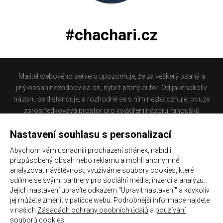
#chachari.cz
Majitel webového serveru upozorňuje, že za veškerý psaný a
jiný obsah nezodpovídá on, nýbrž přímý autor. Od jakéhokoliv
názoru se distancuje, a rozhodně se s ním neztotožňuje, pouze
zprostředkovává prostor pro vyjádření názoru fanoušků
Baníku Ostrava na internetu. Stránka na které se právě
Nastavení souhlasu s personalizací
nacházíte obsahuje materiál, který někteří lidé mohou
považovat za kontroverzní. Provozovatelé těchto stránek
Abychom vám usnadnili procházení stránek, nabídli
nejsou dle právní úpravy zákona č. 480/2004 Sb., o některých
přizpůsobený obsah nebo reklamu a mohli anonymně
službách informační společnosti a o změně některých zákonů
analyzovat návštěvnost, využíváme soubory cookies, které
(zákon o některých službách informační společnosti) a
sdílíme se svými partnery pro sociální média, inzerci a analýzu.
Jejich nastavení upravíte odkazem "Upravit nastavení" a kdykoliv
zejména §6 citovaného zákona, odpovědni za příspěvky
jej můžete změnit v patičce webu. Podrobnější informace najdete
návštěvníků těchto stránek.
v našich
Zásadách ochrany osobních údajů
a
používání
souborů cookies
.