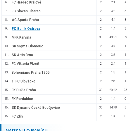
FC Hradec Králové
6.
2
2:1
4
FC Slovan Liberec
7.
2
3:2
3
AC Sparta Praha
8.
2
4:4
3
FC Baník Ostrava
9.
2
1:4
3
MFK Karviná
9.
30
43:51
39
SK Sigma Olomouc
10.
2
3:4
1
SK Artis Brno
11.
2
3:5
1
FC Viktoria Plzeň
12.
2
2:4
1
Bohemians Praha 1905
13.
2
1:3
1
1. FC Slovácko
14.
2
2:6
1
FK Dukla Praha
15.
30
20:42
23
FK Pardubice
15.
2
1:4
0
SK Dynamo České Budějovice
16.
30
14:78
5
FC Zlín
16.
2
1:4
0
NAPSALI O BANÍKU