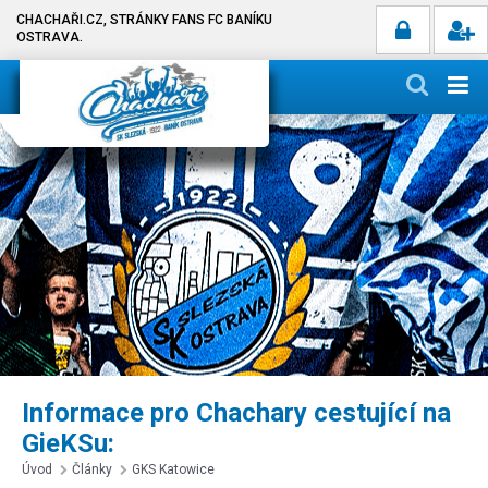
CHACHAŘI.CZ, STRÁNKY FANS FC BANÍKU
OSTRAVA.
Informace pro Chachary cestující na
GieKSu:
Úvod
Články
GKS Katowice