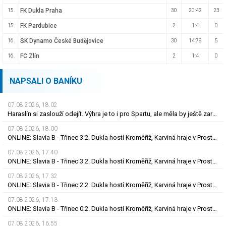
FK Dukla Praha
15.
30
20:42
23
FK Pardubice
15.
2
1:4
0
SK Dynamo České Budějovice
16.
30
14:78
5
FC Zlín
16.
2
1:4
0
NAPSALI O BANÍKU
07.08.2026, 18.02
Haraslín si zaslouží odejít. Výhra je to i pro Spartu, ale měla by ještě zareagovat
07.08.2026, 18.00
ONLINE: Slavia B - Třinec 3:2. Dukla hostí Kroměříž, Karviná hraje v Prostějově
07.08.2026, 17.40
ONLINE: Slavia B - Třinec 3:2. Dukla hostí Kroměříž, Karviná hraje v Prostějově
07.08.2026, 17.32
ONLINE: Slavia B - Třinec 2:2. Dukla hostí Kroměříž, Karviná hraje v Prostějově
07.08.2026, 17.13
ONLINE: Slavia B - Třinec 0:2. Dukla hostí Kroměříž, Karviná hraje v Prostějově
07.08.2026, 16.55