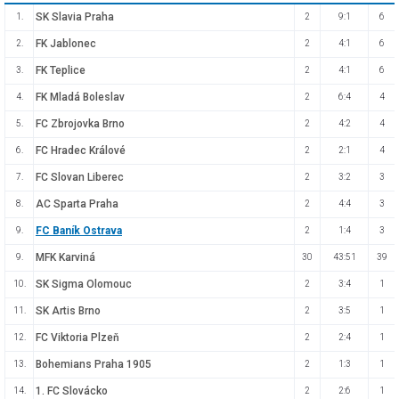
SK Slavia Praha
1.
2
9:1
6
FK Jablonec
2.
2
4:1
6
FK Teplice
3.
2
4:1
6
FK Mladá Boleslav
4.
2
6:4
4
FC Zbrojovka Brno
5.
2
4:2
4
FC Hradec Králové
6.
2
2:1
4
FC Slovan Liberec
7.
2
3:2
3
AC Sparta Praha
8.
2
4:4
3
FC Baník Ostrava
9.
2
1:4
3
MFK Karviná
9.
30
43:51
39
SK Sigma Olomouc
10.
2
3:4
1
SK Artis Brno
11.
2
3:5
1
FC Viktoria Plzeň
12.
2
2:4
1
Bohemians Praha 1905
13.
2
1:3
1
1. FC Slovácko
14.
2
2:6
1