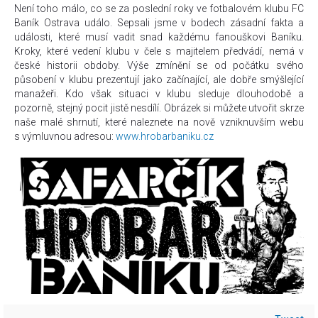
Není toho málo, co se za poslední roky ve fotbalovém klubu FC
Baník Ostrava událo. Sepsali jsme v bodech zásadní fakta a
události, které musí vadit snad každému fanouškovi Baníku.
Kroky, které vedení klubu v čele s majitelem předvádí, nemá v
české historii obdoby. Výše zmínění se od počátku svého
působení v klubu prezentují jako začínající, ale dobře smýšlející
manažeři. Kdo však situaci v klubu sleduje dlouhodobě a
pozorně, stejný pocit jistě nesdílí. Obrázek si můžete utvořit skrze
naše malé shrnutí, které naleznete na nově vzniknuvším webu
s výmluvnou adresou:
www.hrobarbaniku.cz