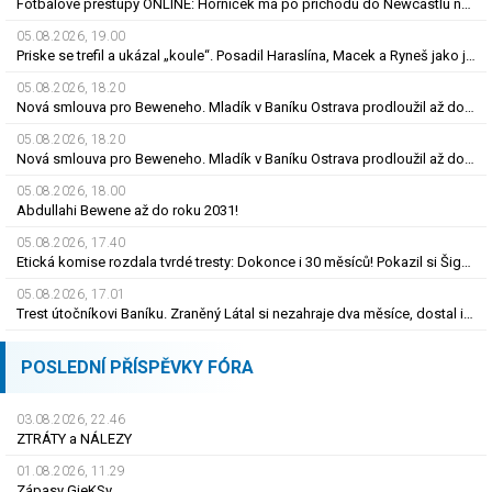
Fotbalové přestupy ONLINE: Horníček má po příchodu do Newcastlu nového trenéra
05.08.2026, 19.00
Priske se trefil a ukázal „koule“. Posadil Haraslína, Macek a Ryneš jako jackpot
05.08.2026, 18.20
Nová smlouva pro Beweneho. Mladík v Baníku Ostrava prodloužil až do léta 2031
05.08.2026, 18.20
Nová smlouva pro Beweneho. Mladík v Baníku Ostrava prodloužil až do léta 2031
05.08.2026, 18.00
Abdullahi Bewene až do roku 2031!
05.08.2026, 17.40
Etická komise rozdala tvrdé tresty: Dokonce i 30 měsíců! Pokazil si Šigut kariéru?
05.08.2026, 17.01
Trest útočníkovi Baníku. Zraněný Látal si nezahraje dva měsíce, dostal i pokutu
POSLEDNÍ PŘÍSPĚVKY FÓRA
03.08.2026, 22.46
ZTRÁTY a NÁLEZY
01.08.2026, 11.29
Zápasy GieKSy