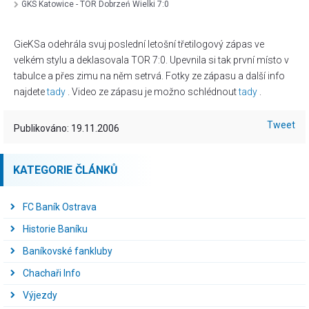
GKS Katowice - TOR Dobrzeń Wielki 7:0
GieKSa odehrála svuj poslední letošní třetilogový zápas ve
velkém stylu a deklasovala TOR 7:0. Upevnila si tak první místo v
tabulce a přes zimu na něm setrvá. Fotky ze zápasu a další info
najdete
tady
. Video ze zápasu je možno schlédnout
tady
.
Tweet
Publikováno: 19.11.2006
KATEGORIE ČLÁNKŮ
FC Baník Ostrava
Historie Baníku
Baníkovské fankluby
Chachaři Info
Výjezdy