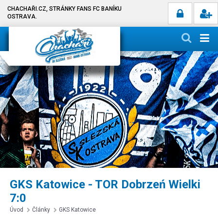
CHACHAŘI.CZ, STRÁNKY FANS FC BANÍKU
OSTRAVA.
GKS Katowice - TOR Dobrzeń Wielki
7:0
Úvod
Články
GKS Katowice