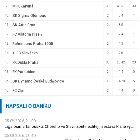
MFK Karviná
9.
30
43:51
39
SK Sigma Olomouc
10.
2
3:4
1
SK Artis Brno
11.
2
3:5
1
FC Viktoria Plzeň
12.
2
2:4
1
Bohemians Praha 1905
13.
2
1:3
1
1. FC Slovácko
14.
2
2:6
1
FK Dukla Praha
15.
30
20:42
23
FK Pardubice
15.
2
1:4
0
SK Dynamo České Budějovice
16.
30
14:78
5
FC Zlín
16.
2
1:4
0
NAPSALI O BANÍKU
05.08.2026, 21.00
Liga očima fanoušků: Chorého ve Slavii zpět nechtějí, sestava Plzně vytažená z klobouku
05.08.2026, 20.40