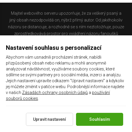
Majitel webového serveru upozorňuje, že za veškerý psaný a
jiný obsah nezodpovídá on, nýbrž přímý autor. Od jakéhokoliv
názoru se distancuje, a rozhodně se s ním neztotožňuje, pouze
zprostředkovává prostor pro vyjádření názoru fanoušků
Baníku Ostrava na internetu. Stránka na které se právě
Nastavení souhlasu s personalizací
nacházíte obsahuje materiál, který někteří lidé mohou
považovat za kontroverzní. Provozovatelé těchto stránek
Abychom vám usnadnili procházení stránek, nabídli
nejsou dle právní úpravy zákona č. 480/2004 Sb., o některých
přizpůsobený obsah nebo reklamu a mohli anonymně
službách informační společnosti a o změně některých zákonů
analyzovat návštěvnost, využíváme soubory cookies, které
(zákon o některých službách informační společnosti) a
sdílíme se svými partnery pro sociální média, inzerci a analýzu.
Jejich nastavení upravíte odkazem "Upravit nastavení" a kdykoliv
zejména §6 citovaného zákona, odpovědni za příspěvky
jej můžete změnit v patičce webu. Podrobnější informace najdete
návštěvníků těchto stránek.
v našich
Zásadách ochrany osobních údajů
a
používání
souborů cookies
.
Galerie
|
Historie
|
Zprac. osobních údajů
|
Kontakt
Upravit nastavení
Souhlasím
Copyright 2021 ©
Chachaři.cz
Všechna práva vyhrazena.
Created by