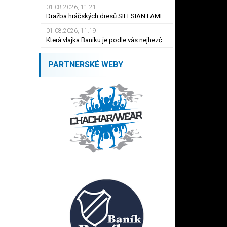
01.08.2026, 11.21
Dražba hráčských dresů SILESIAN FAMILY - #1 Viktor BUDÍNSKÝ
01.08.2026, 11.19
Která vlajka Baníku je podle vás nejhezčí ?
PARTNERSKÉ WEBY