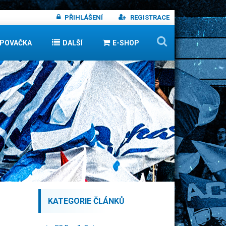
PŘIHLÁŠENÍ
REGISTRACE
IPOVAČKA
DALŠÍ
E-SHOP
KATEGORIE ČLÁNKŮ