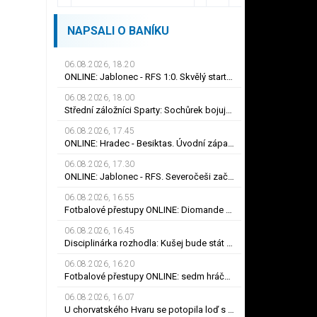
NAPSALI O BANÍKU
06.08.2026, 18.20
ONLINE: Jablonec - RFS 1:0. Skvělý start Severočechů! Čanturišviliho hlavička skončila v síti
06.08.2026, 18.00
Střední záložníci Sparty: Sochůrek bojuje s konkurencí, udrží se na Letné Hollý?
06.08.2026, 17.45
ONLINE: Hradec - Besiktas. Úvodní zápas 3. předkola Evropské ligy, za hosty hraje Černý
06.08.2026, 17.30
ONLINE: Jablonec - RFS. Severočeši začínají 3. předkolo Konferenční ligy na domácím hřišti
06.08.2026, 16.55
Fotbalové přestupy ONLINE: Diomande dokončil rekordní přestup do Realu. Jak je to s Nombilem?
06.08.2026, 16.45
Disciplinárka rozhodla: Kušej bude stát dva zápasy, Mosesovi byl prominut zbytek trestu
06.08.2026, 16.20
Fotbalové přestupy ONLINE: sedm hráčů Baníku si hledá angažmá, jak je to s Nombilem?
06.08.2026, 16.07
U chorvatského Hvaru se potopila loď s turisty. Místní přihlíželi a nepomohli