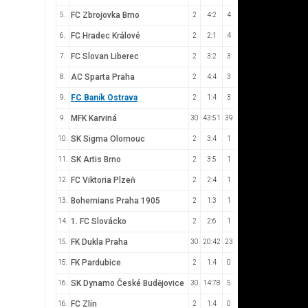
FC Zbrojovka Brno
5.
2
4:2
4
FC Hradec Králové
6.
2
2:1
4
FC Slovan Liberec
7.
2
3:2
3
AC Sparta Praha
8.
2
4:4
3
FC Baník Ostrava
9.
2
1:4
3
MFK Karviná
9.
30
43:51
39
SK Sigma Olomouc
10.
2
3:4
1
SK Artis Brno
11.
2
3:5
1
FC Viktoria Plzeň
12.
2
2:4
1
Bohemians Praha 1905
13.
2
1:3
1
1. FC Slovácko
14.
2
2:6
1
FK Dukla Praha
15.
30
20:42
23
FK Pardubice
15.
2
1:4
0
SK Dynamo České Budějovice
16.
30
14:78
5
FC Zlín
16.
2
1:4
0