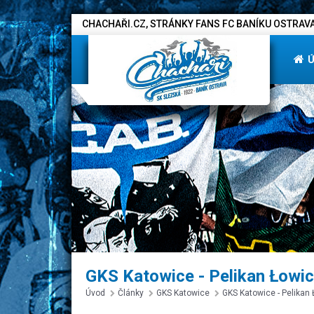
CHACHAŘI.CZ, STRÁNKY FANS FC BANÍKU OSTRAVA
GKS Katowice - Pelikan Łowicz
Úvod
Články
GKS Katowice
GKS Katowice - Pelikan Ł