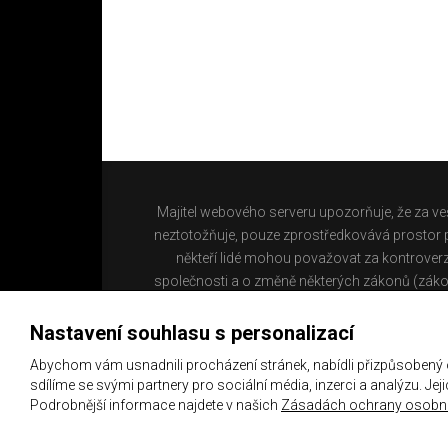
Majitel webového serveru upozorňuje, že za ve
neztotožňuje, pouze zprostředkovává prostor pr
někteří lidé mohou považovat za kontroverz
společnosti a o změně některých zákonů (záko
Nastavení souhlasu s personalizací
Abychom vám usnadnili procházení stránek, nabídli přizpůsobený
sdílíme se svými partnery pro sociální média, inzerci a analýzu. Je
Podrobnější informace najdete v našich
Zásadách ochrany osobní
Copyright 2021 ©
Chachaři.cz
Všechna práva vyhraz