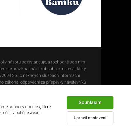
oliv názoru se distancuje, a rozhodně se s ním
eré se právě nacházíte obsahuje materiál, který
0/2004 Sb., o některých službách informační
ho zákona, odpovědni za příspěvky návštěvníků
Souhlasím
áme soubory cookies, které
 změnit v patičce webu.
Upravit nastavení
Created by