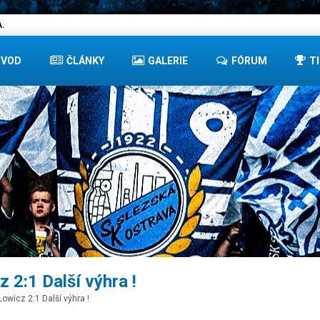
.
ÚVOD
ČLÁNKY
GALERIE
FÓRUM
T
 2:1 Další výhra !
owicz 2:1 Další výhra !