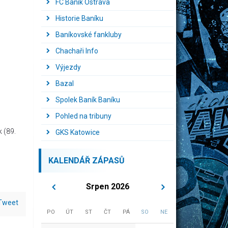
FC Baník Ostrava
Historie Baníku
Baníkovské fankluby
Chachaři Info
Výjezdy
Bazal
Spolek Baník Baníku
Pohled na tribuny
 (89.
GKS Katowice
KALENDÁŘ ZÁPASŮ
Srpen 2026
Tweet
PO
ÚT
ST
ČT
PÁ
SO
NE