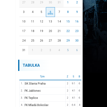
27
28
29
30
31
1
2
3
4
5
6
7
8
9
10
11
12
13
14
15
16
17
18
19
20
21
22
23
24
25
26
27
28
29
30
31
1
2
3
4
5
6
TABULKA
Tým
Z
S
B
SK Slavia Praha
1.
2
9:1
6
FK Jablonec
2.
2
4:1
6
FK Teplice
3.
2
4:1
6
FK Mladá Boleslav
4.
2
6:4
4