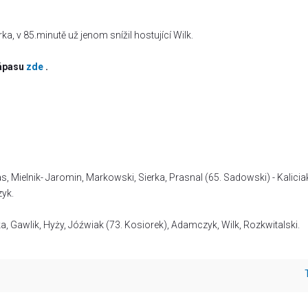
rka, v 85.minutě už jenom snížil hostující Wilk.
zápasu
zde
.
s, Mielnik- Jaromin, Markowski, Sierka, Prasnal (65. Sadowski) - Kaliciak
zyk.
ka, Gawlik, Hyży, Jóźwiak (73. Kosiorek), Adamczyk, Wilk, Rozkwitalski.