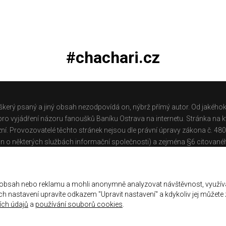
#chachari.cz
škerý psaný a jiný obsah nezodpovídá on, nýbrž přímý autor. Od jakéhok
o vyjádření názoru fanoušků Baníku Ostrava na internetu. Stránka na kt
ní. Provozovatelé těchto stránek nejsou dle právní úpravy zákona č. 48
n o některých službách informační společnosti) a zejména §6 citované
těchto stránek.
Galerie
|
Historie
|
Zprac. osobních údajů
|
Kontakt
 obsah nebo reklamu a mohli anonymně analyzovat návštěvnost, využív
jich nastavení upravíte odkazem "Upravit nastavení" a kdykoliv jej můžete
ch údajů
a
používání souborů cookies
.
ena.