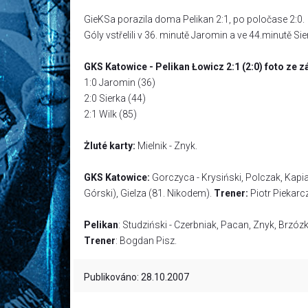
GieKSa porazila doma Pelikan 2:1, po poločase 2:0.
Góly vstřelili v 36. minutě Jaromin a ve 44.minutě Sie
GKS Katowice - Pelikan Łowicz 2:1 (2:0) foto ze 
1:0 Jaromin (36)
2:0 Sierka (44)
2:1 Wilk (85)
Żluté karty:
Mielnik - Znyk.
GKS Katowice:
Gorczyca - Krysiński, Polczak, Kapia
Górski), Gielza (81. Nikodem).
Trener:
Piotr Piekarc
Pelikan
: Studziński - Czerbniak, Pacan, Znyk, Brzóz
Trener
: Bogdan Pisz.
Publikováno: 28.10.2007