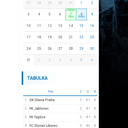
27
28
29
30
31
1
2
3
4
5
6
7
8
9
10
11
12
13
14
15
16
17
18
19
20
21
22
23
24
25
26
27
28
29
30
31
1
2
3
4
5
6
TABULKA
Tým
Z
S
B
SK Slavia Praha
1.
2
9:1
6
FK Jablonec
2.
2
4:1
6
FK Teplice
3.
2
4:1
6
FC Slovan Liberec
4.
3
4:2
6