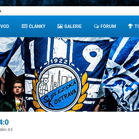
.
ÚVOD
ČLÁNKY
GALERIE
FÓRUM
T
4:0
blin 4:0