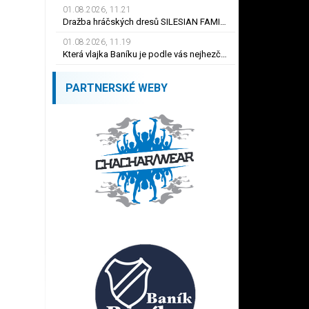
01.08.2026, 11.21
Dražba hráčských dresů SILESIAN FAMILY - #1 Viktor BUDÍNSKÝ
01.08.2026, 11.19
Která vlajka Baníku je podle vás nejhezčí ?
PARTNERSKÉ WEBY