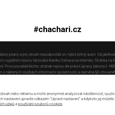
#chachari.cz
škerý psaný a jiný obsah nezodpovídá on, nýbrž přímý autor. Od jakéhok
o vyjádření názoru fanoušků Baníku Ostrava na internetu. Stránka na kt
ní. Provozovatelé těchto stránek nejsou dle právní úpravy zákona č. 48
n o některých službách informační společnosti) a zejména §6 citované
těchto stránek.
Galerie
|
Historie
|
Zprac. osobních údajů
|
Kontakt
 obsah nebo reklamu a mohli anonymně analyzovat návštěvnost, využív
jich nastavení upravíte odkazem "Upravit nastavení" a kdykoliv jej můžete
ch údajů
a
používání souborů cookies
.
ena.