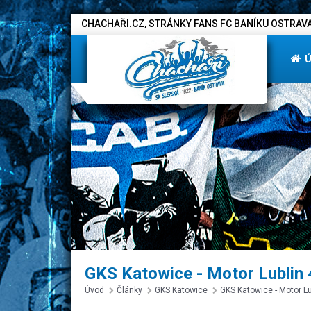
CHACHAŘI.CZ, STRÁNKY FANS FC BANÍKU OSTRAVA
GKS Katowice - Motor Lublin 
Úvod
Články
GKS Katowice
GKS Katowice - Motor Lu