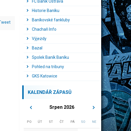
FC Baník Ostrava
Historie Baníku
Baníkovské fankluby
Tweet
Chachaři Info
Výjezdy
Bazal
Spolek Baník Baníku
Pohled na tribuny
GKS Katowice
KALENDÁŘ ZÁPASŮ
Srpen 2026
PO
ÚT
ST
ČT
PÁ
SO
NE