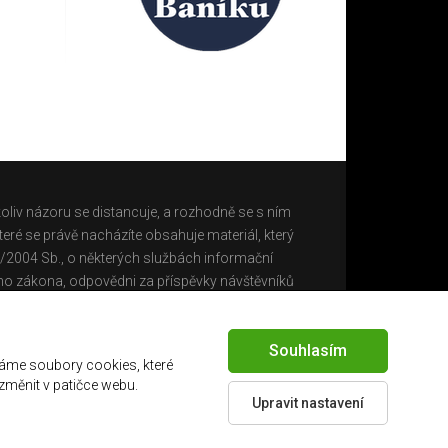
oliv názoru se distancuje, a rozhodně se s ním
eré se právě nacházíte obsahuje materiál, který
0/2004 Sb., o některých službách informační
ho zákona, odpovědni za příspěvky návštěvníků
Souhlasím
áme soubory cookies, které
 změnit v patičce webu.
Upravit nastavení
Created by