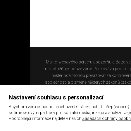
Majitel webového serveru upozorňuje, že za ve
neztotožňuje, pouze zprostředkovává prostor pr
někteří lidé mohou považovat za kontroverz
společnosti a o změně některých zákonů (záko
Nastavení souhlasu s personalizací
Abychom vám usnadnili procházení stránek, nabídli přizpůsobený
sdílíme se svými partnery pro sociální média, inzerci a analýzu. Je
Podrobnější informace najdete v našich
Zásadách ochrany osobní
Copyright 2021 ©
Chachaři.cz
Všechna práva vyhraz