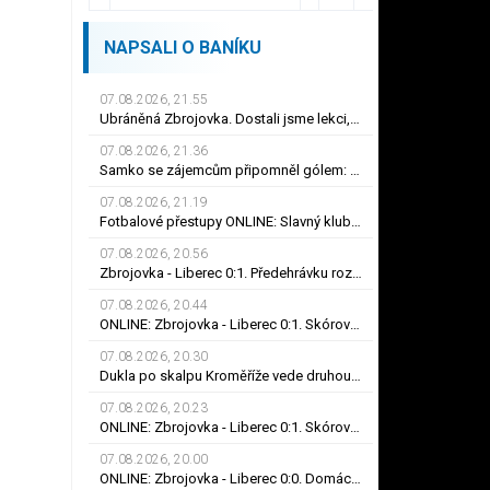
NAPSALI O BANÍKU
07.08.2026, 21.55
Ubráněná Zbrojovka. Dostali jsme lekci, řekl kapitán Klíma. Dulay překonal kamaráda
07.08.2026, 21.36
Samko se zájemcům připomněl gólem: Karviné jsem vděčný! Kam může odejít Štorman?
07.08.2026, 21.19
Fotbalové přestupy ONLINE: Slavný klub chce Mercada, Sparta ale měla nabídku odmítnout
07.08.2026, 20.56
Zbrojovka - Liberec 0:1. Předehrávku rozhodl Dulay, Bořil se při premiéře za Slovan zranil
07.08.2026, 20.44
ONLINE: Zbrojovka - Liberec 0:1. Skóroval Dulay, Bořil se při premiéře za Slovan zranil
07.08.2026, 20.30
Dukla po skalpu Kroměříže vede druhou ligu. Karviná zvítězila v Prostějově, remíza Ústí
07.08.2026, 20.23
ONLINE: Zbrojovka - Liberec 0:1. Skóroval Dulay, Bořil se při premiéře za Slovan zranil
07.08.2026, 20.00
ONLINE: Zbrojovka - Liberec 0:0. Domácí na vlně, Bořil se při premiéře za Slovan zranil