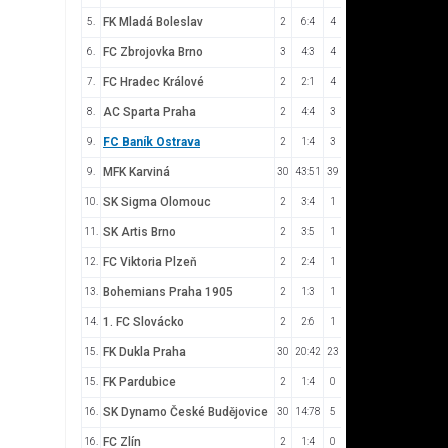
FK Mladá Boleslav
5.
2
6:4
4
FC Zbrojovka Brno
6.
3
4:3
4
FC Hradec Králové
7.
2
2:1
4
AC Sparta Praha
8.
2
4:4
3
FC Baník Ostrava
9.
2
1:4
3
MFK Karviná
9.
30
43:51
39
SK Sigma Olomouc
10.
2
3:4
1
SK Artis Brno
11.
2
3:5
1
FC Viktoria Plzeň
12.
2
2:4
1
Bohemians Praha 1905
13.
2
1:3
1
1. FC Slovácko
14.
2
2:6
1
FK Dukla Praha
15.
30
20:42
23
FK Pardubice
15.
2
1:4
0
SK Dynamo České Budějovice
16.
30
14:78
5
FC Zlín
16.
2
1:4
0