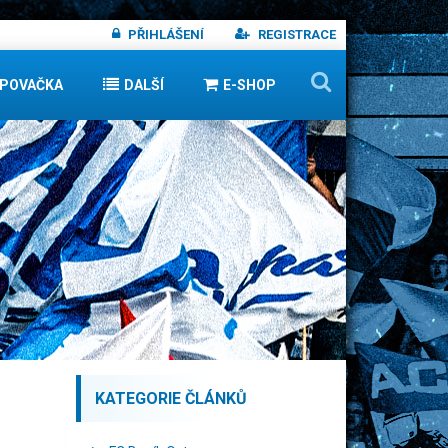
PŘIHLÁŠENÍ
REGISTRACE
IPOVAČKA
DALŠÍ
E-SHOP
KATEGORIE ČLÁNKŮ