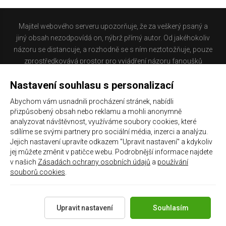
Majitel webového serveru upozorňuje, že za veškerý psaný a
jiný obsah nezodpovídá on, nýbrž přímý autor. Od jakéhokoliv
názoru se distancuje, a rozhodně se s ním neztotožňuje, pouze
zprostředkovává prostor pro vyjádření názoru fanoušků
Baníku Ostrava na internetu. Stránka na které se právě
Nastavení souhlasu s personalizací
nacházíte obsahuje materiál, který někteří lidé mohou
považovat za kontroverzní. Provozovatelé těchto stránek
Abychom vám usnadnili procházení stránek, nabídli
nejsou dle právní úpravy zákona č. 480/2004 Sb., o některých
přizpůsobený obsah nebo reklamu a mohli anonymně
službách informační společnosti a o změně některých zákonů
analyzovat návštěvnost, využíváme soubory cookies, které
(zákon o některých službách informační společnosti) a
sdílíme se svými partnery pro sociální média, inzerci a analýzu.
Jejich nastavení upravíte odkazem "Upravit nastavení" a kdykoliv
zejména §6 citovaného zákona, odpovědni za příspěvky
jej můžete změnit v patičce webu. Podrobnější informace najdete
návštěvníků těchto stránek.
v našich
Zásadách ochrany osobních údajů
a
používání
souborů cookies
.
Galerie
|
Historie
|
Zprac. osobních údajů
|
Kontakt
Upravit nastavení
Souhlasím
Copyright 2021 ©
Chachaři.cz
Všechna práva vyhrazena.
Created by