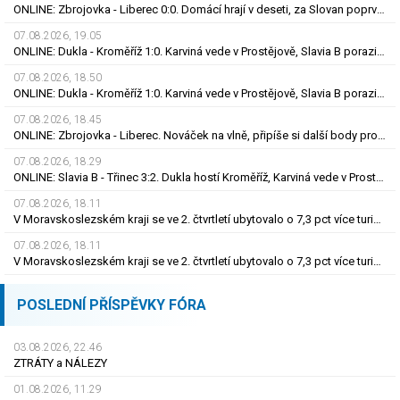
ONLINE: Zbrojovka - Liberec 0:0. Domácí hrají v deseti, za Slovan poprvé v akci Bořil
07.08.2026, 19.05
ONLINE: Dukla - Kroměříž 1:0. Karviná vede v Prostějově, Slavia B porazila Třinec
07.08.2026, 18.50
ONLINE: Dukla - Kroměříž 1:0. Karviná vede v Prostějově, Slavia B porazila Třinec
07.08.2026, 18.45
ONLINE: Zbrojovka - Liberec. Nováček na vlně, připíše si další body proti favoritovi?
07.08.2026, 18.29
ONLINE: Slavia B - Třinec 3:2. Dukla hostí Kroměříž, Karviná vede v Prostějově
07.08.2026, 18.11
V Moravskoslezském kraji se ve 2. čtvrtletí ubytovalo o 7,3 pct více turistů
07.08.2026, 18.11
V Moravskoslezském kraji se ve 2. čtvrtletí ubytovalo o 7,3 pct více turistů
POSLEDNÍ PŘÍSPĚVKY FÓRA
03.08.2026, 22.46
ZTRÁTY a NÁLEZY
01.08.2026, 11.29