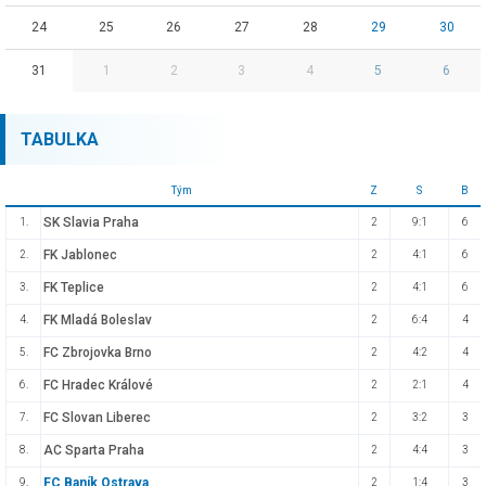
24
25
26
27
28
29
30
31
1
2
3
4
5
6
TABULKA
Tým
Z
S
B
SK Slavia Praha
1.
2
9:1
6
FK Jablonec
2.
2
4:1
6
FK Teplice
3.
2
4:1
6
FK Mladá Boleslav
4.
2
6:4
4
FC Zbrojovka Brno
5.
2
4:2
4
FC Hradec Králové
6.
2
2:1
4
FC Slovan Liberec
7.
2
3:2
3
AC Sparta Praha
8.
2
4:4
3
FC Baník Ostrava
9.
2
1:4
3