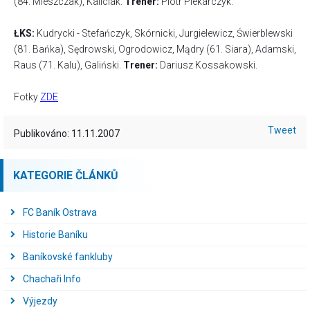
(84. Mieszczak), Kaliciak.
Trener:
Piotr Piekarczyk.
ŁKS:
Kudrycki - Stefańczyk, Skórnicki, Jurgielewicz, Świerblewski
(81. Bańka), Sędrowski, Ogrodowicz, Mądry (61. Siara), Adamski,
Raus (71. Kalu), Galiński.
Trener:
Dariusz Kossakowski.
Fotky
ZDE
Tweet
Publikováno: 11.11.2007
KATEGORIE ČLÁNKŮ
FC Baník Ostrava
Historie Baníku
Baníkovské fankluby
Chachaři Info
Výjezdy