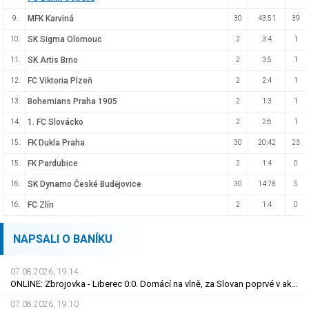
MFK Karviná
9.
30
43:51
39
SK Sigma Olomouc
10.
2
3:4
1
SK Artis Brno
11.
2
3:5
1
FC Viktoria Plzeň
12.
2
2:4
1
Bohemians Praha 1905
13.
2
1:3
1
1. FC Slovácko
14.
2
2:6
1
FK Dukla Praha
15.
30
20:42
23
FK Pardubice
15.
2
1:4
0
SK Dynamo České Budějovice
16.
30
14:78
5
FC Zlín
16.
2
1:4
0
NAPSALI O BANÍKU
07.08.2026, 19.14
ONLINE: Zbrojovka - Liberec 0:0. Domácí na vlně, za Slovan poprvé v akci Bořil
07.08.2026, 19.10