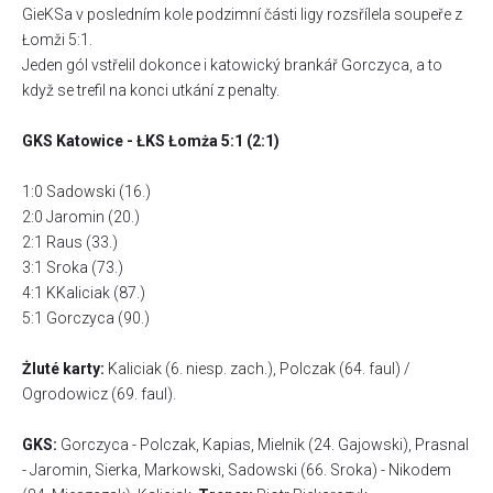
GieKSa v posledním kole podzimní části ligy rozsřílela soupeře z
Łomži 5:1.
Jeden gól vstřelil dokonce i katowický brankář Gorczyca, a to
když se trefil na konci utkání z penalty.
GKS Katowice - ŁKS Łomża 5:1 (2:1)
1:0 Sadowski (16.)
2:0 Jaromin (20.)
2:1 Raus (33.)
3:1 Sroka (73.)
4:1 KKaliciak (87.)
5:1 Gorczyca (90.)
Żluté karty:
Kaliciak (6. niesp. zach.), Polczak (64. faul) /
Ogrodowicz (69. faul).
GKS:
Gorczyca - Polczak, Kapias, Mielnik (24. Gajowski), Prasnal
- Jaromin, Sierka, Markowski, Sadowski (66. Sroka) - Nikodem