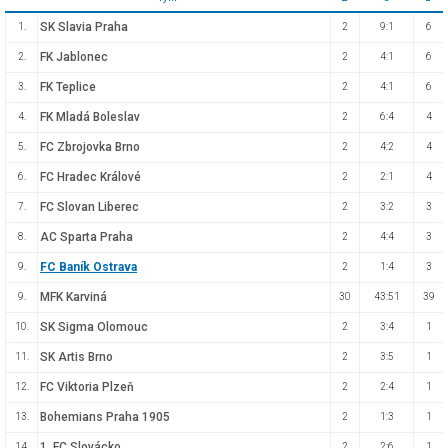
SK Slavia Praha
1.
2
9:1
6
FK Jablonec
2.
2
4:1
6
FK Teplice
3.
2
4:1
6
FK Mladá Boleslav
4.
2
6:4
4
FC Zbrojovka Brno
5.
2
4:2
4
FC Hradec Králové
6.
2
2:1
4
FC Slovan Liberec
7.
2
3:2
3
AC Sparta Praha
8.
2
4:4
3
FC Baník Ostrava
9.
2
1:4
3
MFK Karviná
9.
30
43:51
39
SK Sigma Olomouc
10.
2
3:4
1
SK Artis Brno
11.
2
3:5
1
FC Viktoria Plzeň
12.
2
2:4
1
Bohemians Praha 1905
13.
2
1:3
1
1. FC Slovácko
14.
2
2:6
1