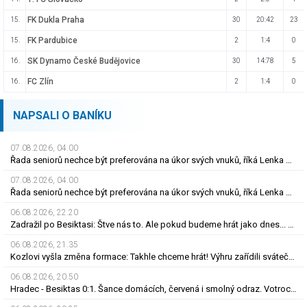
FK Dukla Praha
15.
30
20:42
23
FK Pardubice
15.
2
1:4
0
SK Dynamo České Budějovice
16.
30
14:78
5
FC Zlín
16.
2
1:4
0
NAPSALI O BANÍKU
07.08.2026, 04.00
Řada seniorů nechce být preferována na úkor svých vnuků, říká Lenka Desatová
07.08.2026, 04.00
Řada seniorů nechce být preferována na úkor svých vnuků, říká Lenka Desatová
06.08.2026, 22.20
Zadražil po Besiktasi: Štve nás to. Ale pokud budeme hrát jako dnes... Co se stalo u gólu?
06.08.2026, 21.35
Kozlovi vyšla změna formace: Takhle chceme hrát! Výhru zařídili sváteční hlavičkáři
06.08.2026, 20.50
Hradec - Besiktas 0:1. Šance domácích, červená i smolný odraz. Votroci budou dotahovat