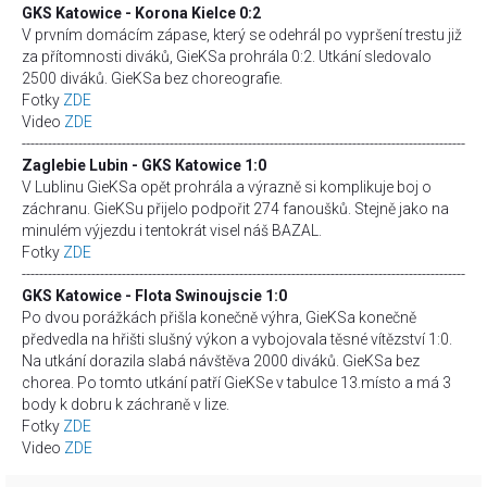
GKS Katowice - Korona Kielce 0:2
V prvním domácím zápase, který se odehrál po vypršení trestu již
za přítomnosti diváků, GieKSa prohrála 0:2. Utkání sledovalo
2500 diváků. GieKSa bez choreografie.
Fotky
ZDE
Video
ZDE
------------------------------------------------------------------------------------------------------
Zaglebie Lubin - GKS Katowice 1:0
V Lublinu GieKSa opět prohrála a výrazně si komplikuje boj o
záchranu. GieKSu přijelo podpořit 274 fanoušků. Stejně jako na
minulém výjezdu i tentokrát visel náš BAZAL.
Fotky
ZDE
------------------------------------------------------------------------------------------------------
GKS Katowice - Flota Swinoujscie 1:0
Po dvou porážkách přišla konečně výhra, GieKSa konečně
předvedla na hřišti slušný výkon a vybojovala těsné vítězství 1:0.
Na utkání dorazila slabá návštěva 2000 diváků. GieKSa bez
chorea. Po tomto utkání patří GieKSe v tabulce 13.místo a má 3
body k dobru k záchraně v lize.
Fotky
ZDE
Video
ZDE