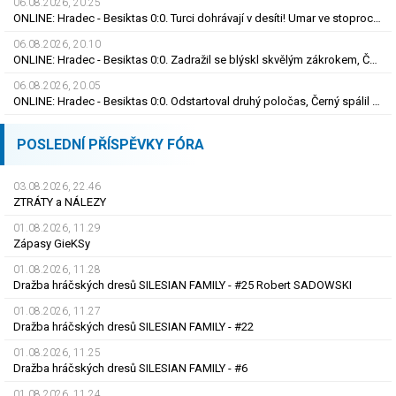
06.08.2026, 20.25
ONLINE: Hradec - Besiktas 0:0. Turci dohrávají v desíti! Umar ve stoprocentní šanci selhal
06.08.2026, 20.10
ONLINE: Hradec - Besiktas 0:0. Zadražil se blýskl skvělým zákrokem, Černý nedal tutovku
06.08.2026, 20.05
ONLINE: Hradec - Besiktas 0:0. Odstartoval druhý poločas, Černý spálil obrovskou šanci
POSLEDNÍ PŘÍSPĚVKY FÓRA
03.08.2026, 22.46
ZTRÁTY a NÁLEZY
01.08.2026, 11.29
Zápasy GieKSy
01.08.2026, 11.28
Dražba hráčských dresů SILESIAN FAMILY - #25 Robert SADOWSKI
01.08.2026, 11.27
Dražba hráčských dresů SILESIAN FAMILY - #22
01.08.2026, 11.25
Dražba hráčských dresů SILESIAN FAMILY - #6
01.08.2026, 11.24