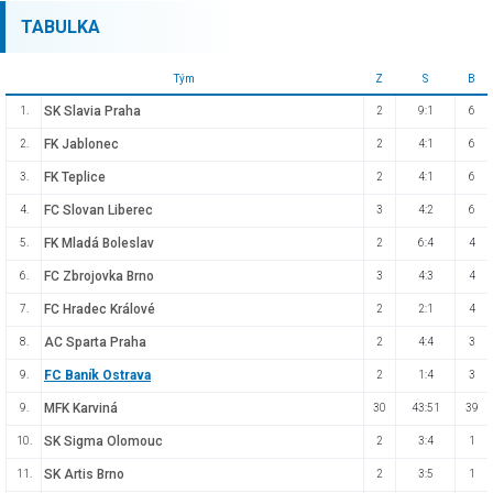
TABULKA
Tým
Z
S
B
SK Slavia Praha
1.
2
9:1
6
FK Jablonec
2.
2
4:1
6
FK Teplice
3.
2
4:1
6
FC Slovan Liberec
4.
3
4:2
6
FK Mladá Boleslav
5.
2
6:4
4
FC Zbrojovka Brno
6.
3
4:3
4
FC Hradec Králové
7.
2
2:1
4
AC Sparta Praha
8.
2
4:4
3
FC Baník Ostrava
9.
2
1:4
3
MFK Karviná
9.
30
43:51
39
SK Sigma Olomouc
10.
2
3:4
1
SK Artis Brno
11.
2
3:5
1