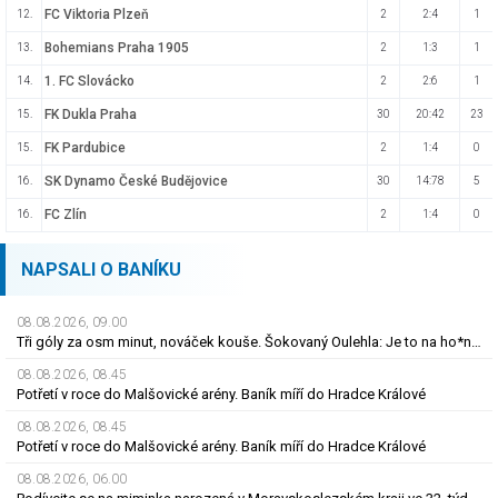
FC Viktoria Plzeň
12.
2
2:4
1
Bohemians Praha 1905
13.
2
1:3
1
1. FC Slovácko
14.
2
2:6
1
FK Dukla Praha
15.
30
20:42
23
FK Pardubice
15.
2
1:4
0
SK Dynamo České Budějovice
16.
30
14:78
5
FC Zlín
16.
2
1:4
0
NAPSALI O BANÍKU
08.08.2026, 09.00
Tři góly za osm minut, nováček kouše. Šokovaný Oulehla: Je to na ho*no, řešíme posily
08.08.2026, 08.45
Potřetí v roce do Malšovické arény. Baník míří do Hradce Králové
08.08.2026, 08.45
Potřetí v roce do Malšovické arény. Baník míří do Hradce Králové
08.08.2026, 06.00