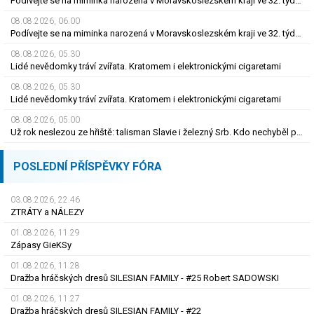
Podívejte se na miminka narozená v Moravskoslezském kraji ve 32. týdnu roku 2026
08.08.2026, 06.00
Podívejte se na miminka narozená v Moravskoslezském kraji ve 32. týdnu roku 2026
08.08.2026, 05.30
Lidé nevědomky tráví zvířata. Kratomem i elektronickými cigaretami
08.08.2026, 05.30
Lidé nevědomky tráví zvířata. Kratomem i elektronickými cigaretami
08.08.2026, 05.00
Už rok neslezou ze hřiště: talisman Slavie i železný Srb. Kdo nechyběl pět let?
POSLEDNÍ PŘÍSPĚVKY FÓRA
03.08.2026, 22.46
ZTRÁTY a NÁLEZY
01.08.2026, 11.29
Zápasy GieKSy
01.08.2026, 11.28
Dražba hráčských dresů SILESIAN FAMILY - #25 Robert SADOWSKI
01.08.2026, 11.27
Dražba hráčských dresů SILESIAN FAMILY - #22