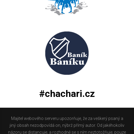
#chachari.cz
Majitel webového serveru upozorňuje, že za veškerý psaný a
jiný obsah nezodpovídá on, nýbrž přímý autor. Od jakéhokoliv
názoru se distancuje, a rozhodně se s ním neztotožňuje, pouze