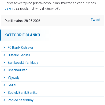
Fotky ze včerejšího připravného utkání můžete shlédnout v naší
galerii
. Za poslání díky "pelikánovi :-)".
Tweet
Publikováno: 28.06.2006
KATEGORIE ČLÁNKŮ
FC Baník Ostrava
Historie Baníku
Baníkovské fankluby
Chachaři Info
Výjezdy
Bazal
Spolek Baník Baníku
Pohled na tribuny