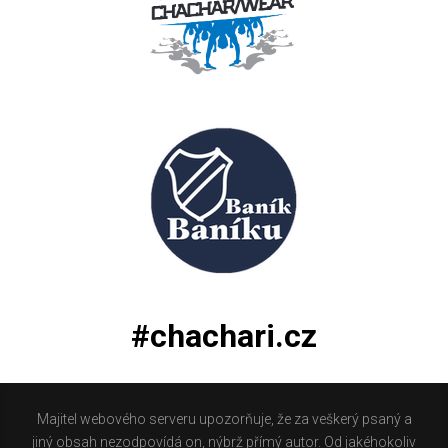
#chachari.cz
Majitel webového serveru upozorňuje, že za veškerý psaný a
jiný obsah nezodpovídá on, nýbrž přímý autor. Od jakéhokoliv