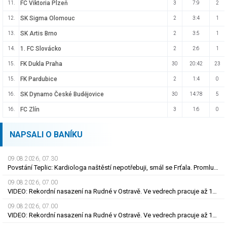
FC Viktoria Plzeň
11.
3
7:9
2
SK Sigma Olomouc
12.
2
3:4
1
SK Artis Brno
13.
2
3:5
1
1. FC Slovácko
14.
2
2:6
1
FK Dukla Praha
15.
30
20:42
23
FK Pardubice
15.
2
1:4
0
SK Dynamo České Budějovice
16.
30
14:78
5
FC Zlín
16.
3
1:6
0
NAPSALI O BANÍKU
09.08.2026, 07.30
Povstání Teplic: Kardiologa naštěstí nepotřebuji, smál se Frťala. Promluvil o zájmu Plzně
09.08.2026, 07.00
VIDEO: Rekordní nasazení na Rudné v Ostravě. Ve vedrech pracuje až 120 silničářů
09.08.2026, 07.00
VIDEO: Rekordní nasazení na Rudné v Ostravě. Ve vedrech pracuje až 120 silničářů