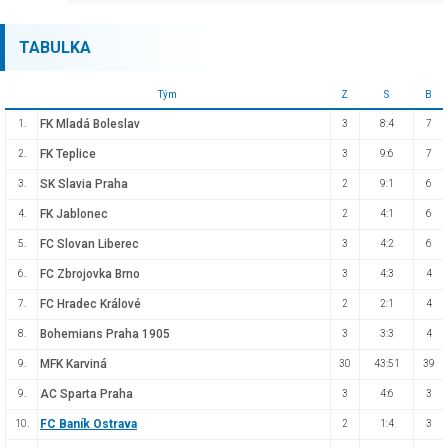
TABULKA
Tým
Z
S
B
FK Mladá Boleslav
1.
3
8:4
7
FK Teplice
2.
3
9:6
7
SK Slavia Praha
3.
2
9:1
6
FK Jablonec
4.
2
4:1
6
FC Slovan Liberec
5.
3
4:2
6
FC Zbrojovka Brno
6.
3
4:3
4
FC Hradec Králové
7.
2
2:1
4
Bohemians Praha 1905
8.
3
3:3
4
MFK Karviná
9.
30
43:51
39
AC Sparta Praha
9.
3
4:6
3
FC Baník Ostrava
10.
2
1:4
3