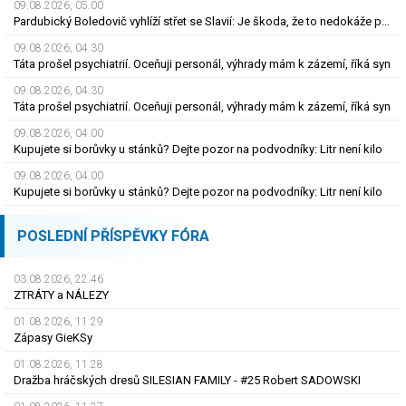
09.08.2026, 05.00
Pardubický Boledovič vyhlíží střet se Slavií: Je škoda, že to nedokáže postavit na mladých
09.08.2026, 04.30
Táta prošel psychiatrií. Oceňuji personál, výhrady mám k zázemí, říká syn
09.08.2026, 04.30
Táta prošel psychiatrií. Oceňuji personál, výhrady mám k zázemí, říká syn
09.08.2026, 04.00
Kupujete si borůvky u stánků? Dejte pozor na podvodníky: Litr není kilo
09.08.2026, 04.00
Kupujete si borůvky u stánků? Dejte pozor na podvodníky: Litr není kilo
POSLEDNÍ PŘÍSPĚVKY FÓRA
03.08.2026, 22.46
ZTRÁTY a NÁLEZY
01.08.2026, 11.29
Zápasy GieKSy
01.08.2026, 11.28
Dražba hráčských dresů SILESIAN FAMILY - #25 Robert SADOWSKI