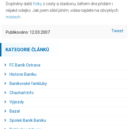
Doplněny další
fotky
z cesty a stadionu, během dne přidám i
nějaké videjko. Jak jsem slibil plním, videa najdete na obvyklych
místech
.
Tweet
Publikováno: 12.03.2007
KATEGORIE ČLÁNKŮ
FC Baník Ostrava
Historie Baníku
Baníkovské fankluby
Chachaři Info
Výjezdy
Bazal
Spolek Baník Baníku