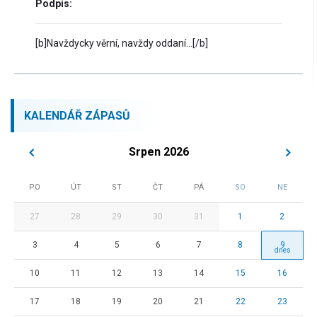
Podpis:
[b]Navždycky věrní, navždy oddaní...[/b]
KALENDÁŘ ZÁPASŮ
Srpen 2026
PO
ÚT
ST
ČT
PÁ
SO
NE
27
28
29
30
31
1
2
3
4
5
6
7
8
9
10
11
12
13
14
15
16
17
18
19
20
21
22
23