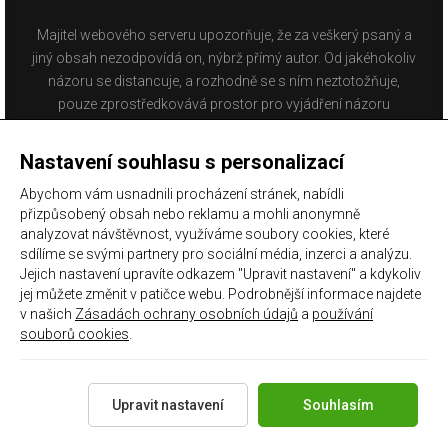
Majitel webového serveru upozorňuje, že za veškerý psaný a
jiný obsah nezodpovídá on, nýbrž přímý autor. Od jakéhokoliv
názoru se distancuje, a rozhodně se s ním neztotožňuje,
pouze zprostředkovává prostor pro vyjádření názoru
fanoušků Baníku Ostrava na internetu. Stránka na které se
právě nacházíte obsahuje materiál, který někteří lidé mohou
Nastavení souhlasu s personalizací
považovat za kontroverzní. Provozovatelé těchto stránek
Abychom vám usnadnili procházení stránek, nabídli
nejsou dle právní úpravy zákona č. 480/2004 Sb., o některých
přizpůsobený obsah nebo reklamu a mohli anonymně
službách informační společnosti a o změně některých
analyzovat návštěvnost, využíváme soubory cookies, které
zákonů (zákon o některých službách informační společnosti)
sdílíme se svými partnery pro sociální média, inzerci a analýzu.
a zejména §6 citovaného zákona, odpovědni za příspěvky
Jejich nastavení upravíte odkazem "Upravit nastavení" a kdykoliv
návštěvníků těchto stránek.
jej můžete změnit v patičce webu. Podrobnější informace najdete
v našich
Zásadách ochrany osobních údajů
a
používání
souborů cookies
Galerie
|
Historie
.
|
Zprac. osobních údajů
|
Kontakt
Copyright 2021 ©
Chachaři.cz
Všechna práva vyhrazena.
Upravit nastavení
Souhlasím
Created by