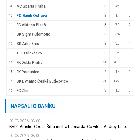
AC Sparta Praha
9.
3
4:6
3
FC Baník Ostrava
10.
2
1:4
3
FC Viktoria Plzeň
11.
3
7:9
2
SK Sigma Olomouc
12.
2
3:4
1
SK Artis Brno
13.
2
3:5
1
1. FC Slovácko
14.
2
2:6
1
FK Dukla Praha
15.
30
20:42
23
FK Pardubice
15.
2
1:4
0
SK Dynamo České Budějovice
16.
30
14:78
5
FC Zlín
16.
3
1:6
0
NAPSALI O BANÍKU
09.08.2026, 08.00
KVÍZ: Amélie, Coco i Šifra mistra Leonarda. Co víte o Audrey Tautouové?
09.08.2026, 08.00