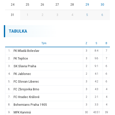
24
25
26
27
28
29
30
31
1
2
3
4
5
6
TABULKA
Tým
Z
S
B
FK Mladá Boleslav
1.
3
8:4
7
FK Teplice
2.
3
9:6
7
SK Slavia Praha
3.
2
9:1
6
FK Jablonec
4.
2
4:1
6
FC Slovan Liberec
5.
3
4:2
6
FC Zbrojovka Brno
6.
3
4:3
4
FC Hradec Králové
7.
2
2:1
4
Bohemians Praha 1905
8.
3
3:3
4
MFK Karviná
9.
30
43:51
39