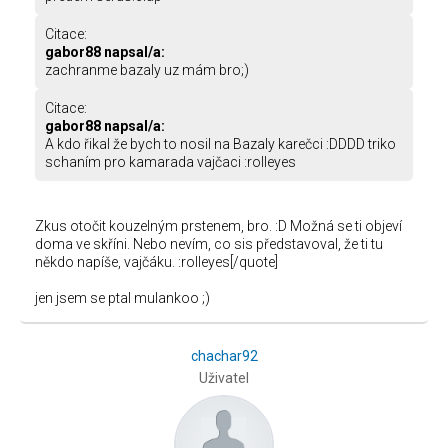
Citace:
gabor88 napsal/a:
zachranme bazaly uz mám bro;)
Citace:
gabor88 napsal/a:
A kdo řikal že bych to nosil na Bazaly karečci :DDDD triko
schaním pro kamarada vajčaci :rolleyes
Zkus otočit kouzelným prstenem, bro. :D Možná se ti objeví
doma ve skříni. Nebo nevím, co sis představoval, že ti tu
někdo napíše, vajčáku. :rolleyes[/quote]
jen jsem se ptal mulankoo ;)
chachar92
Uživatel