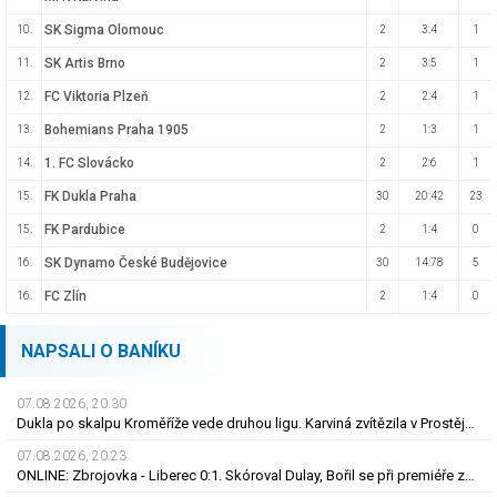
SK Sigma Olomouc
10.
2
3:4
1
SK Artis Brno
11.
2
3:5
1
FC Viktoria Plzeň
12.
2
2:4
1
Bohemians Praha 1905
13.
2
1:3
1
1. FC Slovácko
14.
2
2:6
1
FK Dukla Praha
15.
30
20:42
23
FK Pardubice
15.
2
1:4
0
SK Dynamo České Budějovice
16.
30
14:78
5
FC Zlín
16.
2
1:4
0
NAPSALI O BANÍKU
07.08.2026, 20.30
Dukla po skalpu Kroměříže vede druhou ligu. Karviná zvítězila v Prostějově, remíza Ústí
07.08.2026, 20.23
ONLINE: Zbrojovka - Liberec 0:1. Skóroval Dulay, Bořil se při premiéře za Slovan zranil