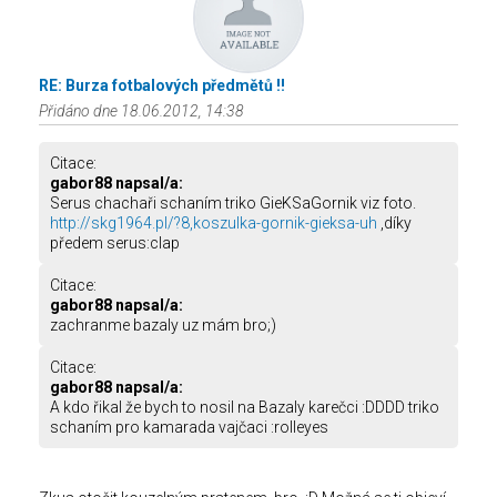
RE: Burza fotbalových předmětů !!
Přidáno dne 18.06.2012, 14:38
Citace:
gabor88 napsal/a:
Serus chachaři schaním triko GieKSaGornik viz foto.
http://skg1964.pl/?8,koszulka-gornik-gieksa-uh
,díky
předem serus:clap
Citace:
gabor88 napsal/a:
zachranme bazaly uz mám bro;)
Citace:
gabor88 napsal/a:
A kdo řikal že bych to nosil na Bazaly karečci :DDDD triko
schaním pro kamarada vajčaci :rolleyes