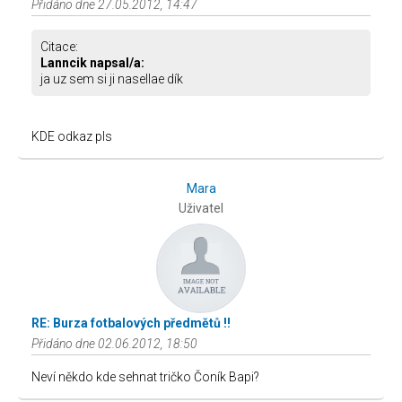
Přidáno dne 27.05.2012, 14:47
Citace:
Lanncik napsal/a:
ja uz sem si ji nasellae dík
KDE odkaz pls
Mara
Uživatel
RE: Burza fotbalových předmětů !!
Přidáno dne 02.06.2012, 18:50
Neví někdo kde sehnat tričko Čoník Bapi?