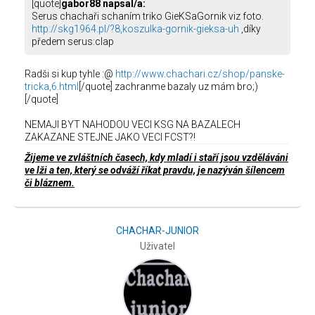
[quote]
gabor88 napsal/a:
Serus chachaři schaním triko GieKSaGornik viz foto.
http://skg1964.pl/?8,koszulka-gornik-gieksa-uh
,díky
předem serus:clap
Radši si kup tyhle :@
http://www.chachari.cz/shop/panske-
tricka,6.html
[/quote] zachranme bazaly uz mám bro;)
[/quote]
NEMAJI BYT NAHODOU VECI KSG NA BAZALECH
ZAKAZANE STEJNE JAKO VECI FCST?!
Žijeme ve zvláštních časech, kdy mladí i staří jsou vzděláváni
ve lži a ten, který se odváží říkat pravdu, je nazýván šílencem
či bláznem.
CHACHAR-JUNIOR
Uživatel