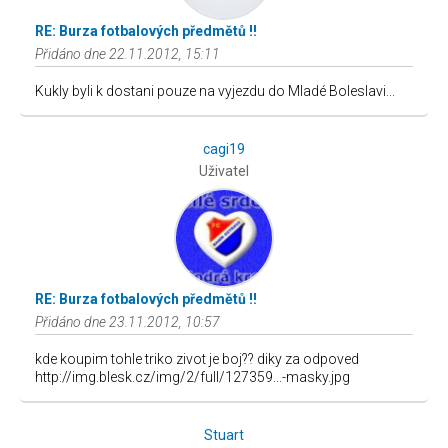
RE: Burza fotbalových předmětů !!
Přidáno dne 22.11.2012, 15:11
Kukly byli k dostani pouze na vyjezdu do Mladé Boleslavi...
cagi19
Uživatel
RE: Burza fotbalových předmětů !!
Přidáno dne 23.11.2012, 10:57
kde koupim tohle triko zivot je boj?? diky za odpoved
http://img.blesk.cz/img/2/full/127359...-masky.jpg
Stuart