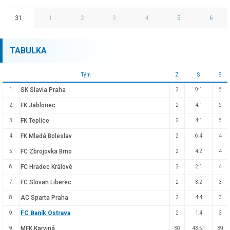
31
1
2
3
4
5
6
TABULKA
Tým
Z
S
B
SK Slavia Praha
1.
2
9:1
6
FK Jablonec
2.
2
4:1
6
FK Teplice
3.
2
4:1
6
FK Mladá Boleslav
4.
2
6:4
4
FC Zbrojovka Brno
5.
2
4:2
4
FC Hradec Králové
6.
2
2:1
4
FC Slovan Liberec
7.
2
3:2
3
AC Sparta Praha
8.
2
4:4
3
FC Baník Ostrava
9.
2
1:4
3
MFK Karviná
9.
30
43:51
39