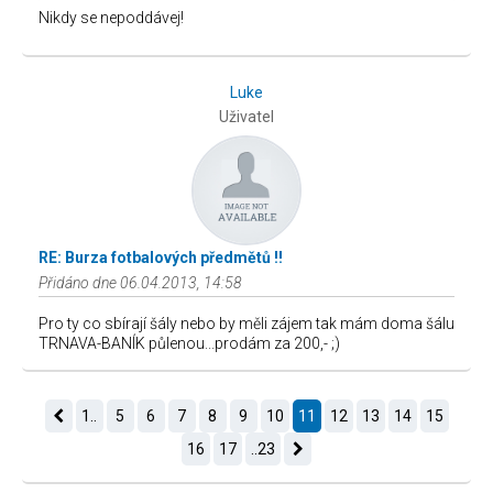
Nikdy se nepoddávej!
Luke
Uživatel
RE: Burza fotbalových předmětů !!
Přidáno dne 06.04.2013, 14:58
Pro ty co sbírají šály nebo by měli zájem tak mám doma šálu
TRNAVA-BANÍK půlenou...prodám za 200,- ;)
1..
5
6
7
8
9
10
11
12
13
14
15
16
17
..23