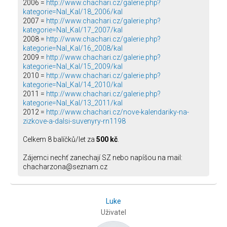
2006 =
http://www.chachari.cz/galerie.php?
kategorie=Nal_Kal/18_2006/kal
2007 =
http://www.chachari.cz/galerie.php?
kategorie=Nal_Kal/17_2007/kal
2008 =
http://www.chachari.cz/galerie.php?
kategorie=Nal_Kal/16_2008/kal
2009 =
http://www.chachari.cz/galerie.php?
kategorie=Nal_Kal/15_2009/kal
2010 =
http://www.chachari.cz/galerie.php?
kategorie=Nal_Kal/14_2010/kal
2011 =
http://www.chachari.cz/galerie.php?
kategorie=Nal_Kal/13_2011/kal
2012 =
http://www.chachari.cz/nove-kalendariky-na-
zizkove-a-dalsi-suvenyry-rn1198
Celkem 8 balíčků/let za
500 kč
.
Zájemci nechť zanechají SZ nebo napíšou na mail:
chacharzona@seznam.cz
Luke
Uživatel