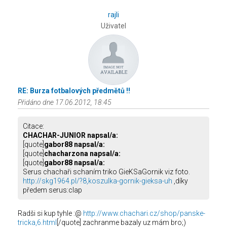
rajli
Uživatel
RE: Burza fotbalových předmětů !!
Přidáno dne 17.06.2012, 18:45
Citace:
CHACHAR-JUNIOR napsal/a:
[quote]
gabor88 napsal/a:
[quote]
chacharzona napsal/a:
[quote]
gabor88 napsal/a:
Serus chachaři schaním triko GieKSaGornik viz foto.
http://skg1964.pl/?8,koszulka-gornik-gieksa-uh
,díky
předem serus:clap
Radši si kup tyhle :@
http://www.chachari.cz/shop/panske-
tricka,6.html
[/quote] zachranme bazaly uz mám bro;)