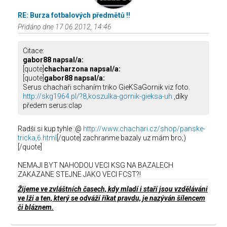
RE: Burza fotbalových předmětů !!
Přidáno dne 17.06.2012, 14:46
Citace:
gabor88 napsal/a:
[quote]
chacharzona napsal/a:
[quote]
gabor88 napsal/a:
Serus chachaři schaním triko GieKSaGornik viz foto.
http://skg1964.pl/?8,koszulka-gornik-gieksa-uh
,díky
předem serus:clap
Radši si kup tyhle :@
http://www.chachari.cz/shop/panske-
tricka,6.html
[/quote] zachranme bazaly uz mám bro;)
[/quote]
NEMAJI BYT NAHODOU VECI KSG NA BAZALECH
ZAKAZANE STEJNE JAKO VECI FCST?!
Žijeme ve zvláštních časech, kdy mladí i staří jsou vzděláváni
ve lži a ten, který se odváží říkat pravdu, je nazýván šílencem
či bláznem.