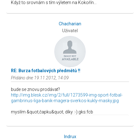
Když to srovnám s tím výletem na Kokořín...
Chacharian
Uživatel
RE: Burza fotbalových předmětů !!
Přidáno dne 19.11.2012, 14:09
bude se znovu prodávat?
http://img.blesk.cz/img/2/full/1273599-img-sport-fotbal-
gambrinus-liga-banik-magera-sverkos-kukly-masky.jpg
myslím &quot;čapku&quot; díky :-):gks:fcb
Indrux