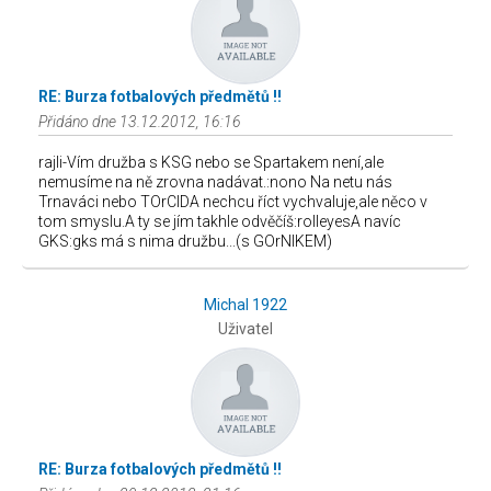
RE: Burza fotbalových předmětů !!
Přidáno dne 13.12.2012, 16:16
rajli-Vím družba s KSG nebo se Spartakem není,ale
nemusíme na ně zrovna nadávat.:nono Na netu nás
Trnaváci nebo TOrCIDA nechcu říct vychvaluje,ale něco v
tom smyslu.A ty se jím takhle odvěčíš:rolleyesA navíc
GKS:gks má s nima družbu...(s GOrNIKEM)
Michal 1922
Uživatel
RE: Burza fotbalových předmětů !!