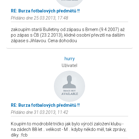
RE: Burza fotbalových předmětů !!
Přidáno dne 25.03.2013, 17:48
zakoupím starší Bulletiny od zápasu s Brnem (9.4.2007) až
po zápas s ČB (23.2.2013), klidně osobní převzití na dalším
zápase s Jihlavou. Cena dohodou
hurry
Uživatel
RE: Burza fotbalových předmětů !!
Přidáno dne 31.03.2013, 11:42
Koupím to modrobílé tričko jak bylo výročí založení klubu -
na zádech 88 let .. velikost - M .. kdyby někdo měl, tak zprávy,
díky. :fcb