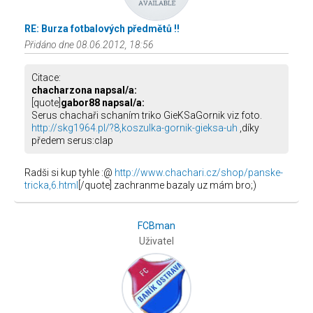
RE: Burza fotbalových předmětů !!
Přidáno dne 08.06.2012, 18:56
Citace:
chacharzona napsal/a:
[quote]
gabor88 napsal/a:
Serus chachaři schaním triko GieKSaGornik viz foto.
http://skg1964.pl/?8,koszulka-gornik-gieksa-uh
,díky
předem serus:clap
Radši si kup tyhle :@
http://www.chachari.cz/shop/panske-
tricka,6.html
[/quote] zachranme bazaly uz mám bro;)
FCBman
Uživatel