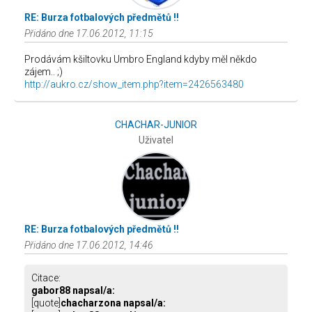
RE: Burza fotbalových předmětů !!
Přidáno dne 17.06.2012, 11:15
Prodávám kšiltovku Umbro England kdyby měl někdo
zájem.. ;)
http://aukro.cz/show_item.php?item=2426563480
CHACHAR-JUNIOR
Uživatel
RE: Burza fotbalových předmětů !!
Přidáno dne 17.06.2012, 14:46
Citace:
gabor88 napsal/a:
[quote]
chacharzona napsal/a: