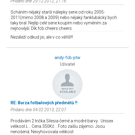
Přidáno dne 29.12.2012, 21:16
Scháním nějaký starší nálepky serie od roku 2005-
2011(mimo 2008 a 2009) nebo nějaký fanklubácký bych
taky bral. Nejlíp celé serie koupím nebo vyměním za
nejnovější. Dík:fcb:cheers:cheers
Nezáleží odkud jsi, ale v co věříš!!!
andy-fcb-ptw
Uživatel
RE: Burza fotbalových předmětů !!
Přidáno dne 04.02.2013, 22:07
Prodávám 2 trička Silesia černé a modré barvy . Unisex
velikost L .. Cena 350Kč .. Foto zašlu zájemci. Jsou
nenošená. Nevyhovovala velikost