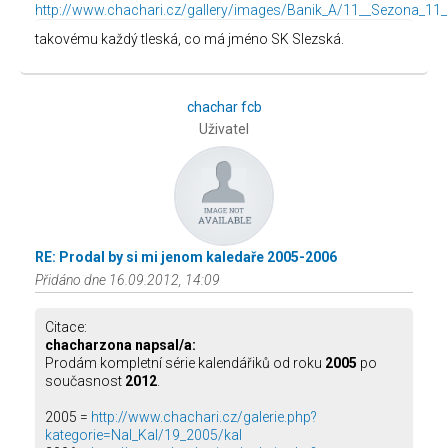
http://www.chachari.cz/gallery/images/Banik_A/11__Sezona_11
takovému každý tleská, co má jméno SK Slezská.
chachar fcb
Uživatel
RE: Prodal by si mi jenom kaledaře 2005-2006
Přidáno dne 16.09.2012, 14:09
Citace:
chacharzona napsal/a:
Prodám kompletní série kalendářiků od roku
2005
po
současnost
2012
.
2005 =
http://www.chachari.cz/galerie.php?
kategorie=Nal_Kal/19_2005/kal