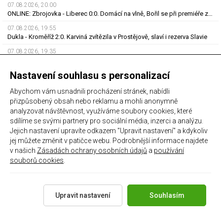
07.08.2026, 20.00
ONLINE: Zbrojovka - Liberec 0:0. Domácí na vlně, Bořil se při premiéře za Slovan zranil
07.08.2026, 19.55
Dukla - Kroměříž 2:0. Karviná zvítězila v Prostějově, slaví i rezerva Slavie
07.08.2026, 19.35
ONLINE: Dukla - Kroměříž 2:0. Karviná vede v Prostějově, Slavia B porazila Třinec
Nastavení souhlasu s personalizací
07.08.2026, 19.34
Fotbalové přestupy ONLINE: Hvězdný Rodri na odchodu ze City. Zidane má nové angažmá
Abychom vám usnadnili procházení stránek, nabídli
07.08.2026, 19.14
přizpůsobený obsah nebo reklamu a mohli anonymně
ONLINE: Zbrojovka - Liberec 0:0. Domácí na vlně, za Slovan poprvé v akci Bořil
analyzovat návštěvnost, využíváme soubory cookies, které
sdílíme se svými partnery pro sociální média, inzerci a analýzu.
07.08.2026, 19.10
ONLINE: Zbrojovka - Liberec 0:0. Domácí hrají v deseti, za Slovan poprvé v akci Bořil
Jejich nastavení upravíte odkazem "Upravit nastavení" a kdykoliv
jej můžete změnit v patičce webu. Podrobnější informace najdete
v našich
Zásadách ochrany osobních údajů
a
používání
POSLEDNÍ PŘÍSPĚVKY FÓRA
souborů cookies
.
03.08.2026, 22.46
ZTRÁTY a NÁLEZY
Upravit nastavení
Souhlasím
01.08.2026, 11.29
Zápasy GieKSy