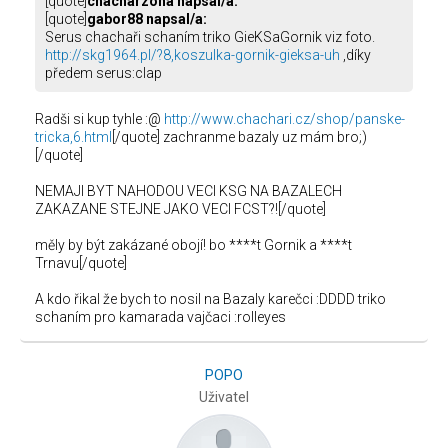
[quote]
chacharzona napsal/a:
[quote]
gabor88 napsal/a:
Serus chachaři schaním triko GieKSaGornik viz foto.
http://skg1964.pl/?8,koszulka-gornik-gieksa-uh
,díky
předem serus:clap
Radši si kup tyhle :@
http://www.chachari.cz/shop/panske-
tricka,6.html
[/quote] zachranme bazaly uz mám bro;)
[/quote]
NEMAJI BYT NAHODOU VECI KSG NA BAZALECH
ZAKAZANE STEJNE JAKO VECI FCST?![/quote]
měly by být zakázané obojí! bo ****t Gornik a ****t
Trnavu[/quote]
A kdo řikal že bych to nosil na Bazaly karečci :DDDD triko
schaním pro kamarada vajčaci :rolleyes
POPO
Uživatel