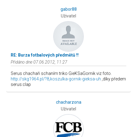
gabor88
Uživatel
RE: Burza fotbalových předmětů !!
Přidáno dne 07.06.2012, 11:27
Serus chachaři schaním triko GieKSaGornik viz foto.
http://skg1964.pl/?8,koszulka-gornik-gieksa-uh
,díky předem
serus:clap
chacharzona
Uživatel