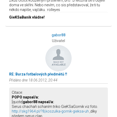
Zkus otočit kouzelným prstenem, bro. :D Možná se ti objeví
doma ve skříni. Nebo nevím, co sis představoval, že ti tu
někdo napíše, vajčáku. :rolleyes
GieKSaBanik vládne!
gabor88
Uživatel
RE: Burza fotbalových předmětů !!
Přidáno dne 18.06.2012, 20:44
Citace:
POPO napsal/a:
[quote]
gabor88 napsal/a:
Serus chachaři schaním triko GieKSaGornik viz foto.
http://skg1964.pl/?8,koszulka-gornik-gieksa-uh
,díky
předem serus:clap