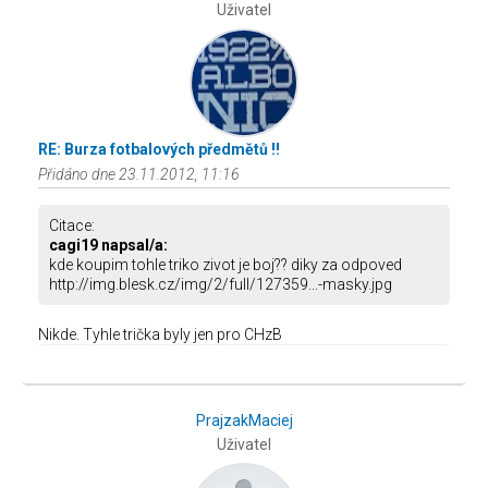
Uživatel
RE: Burza fotbalových předmětů !!
Přidáno dne 23.11.2012, 11:16
Citace:
cagi19 napsal/a:
kde koupim tohle triko zivot je boj?? diky za odpoved
http://img.blesk.cz/img/2/full/127359...-masky.jpg
Nikde. Tyhle trička byly jen pro CHzB
PrajzakMaciej
Uživatel