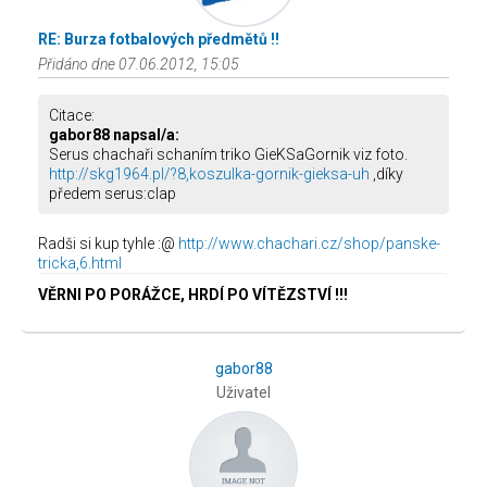
RE: Burza fotbalových předmětů !!
Přidáno dne 07.06.2012, 15:05
Citace:
gabor88 napsal/a:
Serus chachaři schaním triko GieKSaGornik viz foto.
http://skg1964.pl/?8,koszulka-gornik-gieksa-uh
,díky
předem serus:clap
Radši si kup tyhle :@
http://www.chachari.cz/shop/panske-
tricka,6.html
VĚRNI PO PORÁŽCE, HRDÍ PO VÍTĚZSTVÍ !!!
gabor88
Uživatel