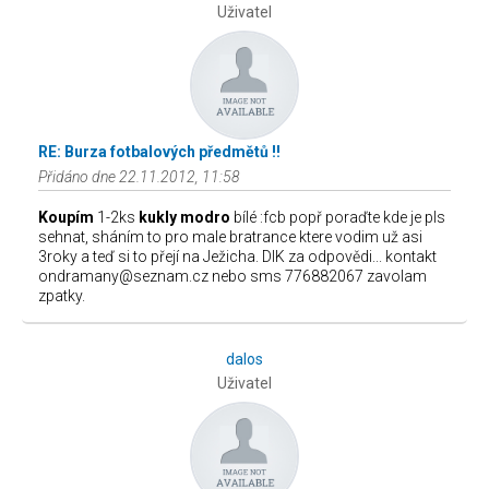
Uživatel
RE: Burza fotbalových předmětů !!
Přidáno dne 22.11.2012, 11:58
Koupím
1-2ks
kukly modro
bílé :fcb popř poraďte kde je pls
sehnat, sháním to pro male bratrance ktere vodim už asi
3roky a teď si to přejí na Ježicha. DIK za odpovědi... kontakt
ondramany@seznam.cz nebo sms 776882067 zavolam
zpatky.
dalos
Uživatel