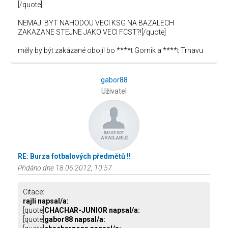
[/quote]
NEMAJI BYT NAHODOU VECI KSG NA BAZALECH
ZAKAZANE STEJNE JAKO VECI FCST?![/quote]
měly by být zakázané obojí! bo ****t Gornik a ****t Trnavu
gabor88
Uživatel
RE: Burza fotbalových předmětů !!
Přidáno dne 18.06.2012, 10:57
Citace:
rajli napsal/a:
[quote]
CHACHAR-JUNIOR napsal/a:
[quote]
gabor88 napsal/a: