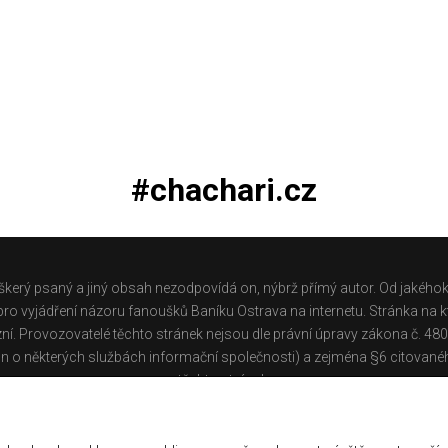
#chachari.cz
škerý psaný a jiný obsah nezodpovídá on, nýbrž přímý autor. Od jakéhok
o vyjádření názoru fanoušků Baníku Ostrava na internetu. Stránka na kt
ní. Provozovatelé těchto stránek nejsou dle právní úpravy zákona č. 48
n o některých službách informační společnosti) a zejména §6 citované
těchto stránek.
Galerie
|
Historie
|
Zprac. osobních údajů
|
Kontakt