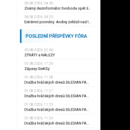
06.08.2026, 04.30
Známý dezinformátor Svoboda opět šíří lži, nyní o Evě Decroix a bitcoinové kauze
06.08.2026, 04.20
Extrémní proměny: Andrej zvítězil nad leností, za rok zhubl 116 kilo
POSLEDNÍ PŘÍSPĚVKY FÓRA
03.08.2026, 22.46
ZTRÁTY a NÁLEZY
01.08.2026, 11.29
Zápasy GieKSy
01.08.2026, 11.28
Dražba hráčských dresů SILESIAN FAMILY - #25 Robert SADOWSKI
01.08.2026, 11.27
Dražba hráčských dresů SILESIAN FAMILY - #22
01.08.2026, 11.25
Dražba hráčských dresů SILESIAN FAMILY - #6
01.08.2026, 11.24
Dražba hráčských dresů SILESIAN FAMILY - #21 Jiří KLÍMA