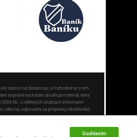
oliv názoru se distancuje, a rozhodně se s ním
eré se právě nacházíte obsahuje materiál, který
0/2004 Sb., o některých službách informační
ho zákona, odpovědni za příspěvky návštěvníků
Souhlasím