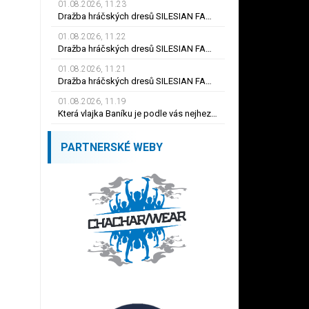
01.08.2026, 11.23
Dražba hráčských dresů SILESIAN FAMILY - #19 Dyjan Carlos de AZEVEDO
01.08.2026, 11.22
Dražba hráčských dresů SILESIAN FAMILY - #5 Adam JÁNOŠ
01.08.2026, 11.21
Dražba hráčských dresů SILESIAN FAMILY - #1 Viktor BUDÍNSKÝ
01.08.2026, 11.19
Která vlajka Baníku je podle vás nejhezčí ?
PARTNERSKÉ WEBY