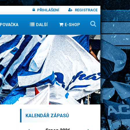
PŘIHLÁŠENÍ
REGISTRACE
IPOVAČKA
DALŠÍ
E-SHOP
KALENDÁŘ ZÁPASŮ