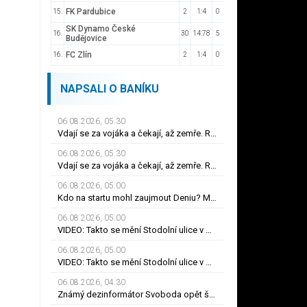
FK Pardubice
15.
2
1:4
0
SK Dynamo České
16.
30
14:78
5
Budějovice
FC Zlín
16.
2
1:4
0
NAPSALI O BANÍKU
06.08.2026, 05.30
Vdají se za vojáka a čekají, až zemře. Rusové řeší problém s černými vdovami
06.08.2026, 05.30
Vdají se za vojáka a čekají, až zemře. Rusové řeší problém s černými vdovami
06.08.2026, 05.00
Kdo na startu mohl zaujmout Deniu? Motory „S“, duo Zbrojovky i lídři pohárových zástupců
06.08.2026, 05.00
VIDEO: Takto se mění Stodolní ulice v Ostravě, nová rezidence už roste do výšky
06.08.2026, 05.00
VIDEO: Takto se mění Stodolní ulice v Ostravě, nová rezidence už roste do výšky
06.08.2026, 04.30
Známý dezinformátor Svoboda opět šíří lži, nyní o Evě Decroix a bitcoinové kauze