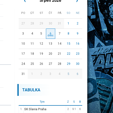
Srpen 2026
PO
ÚT
ST
ČT
PÁ
SO
NE
27
28
29
30
31
1
2
3
4
5
6
7
8
9
10
11
12
13
14
15
16
17
18
19
20
21
22
23
24
25
26
27
28
29
30
31
1
2
3
4
5
6
TABULKA
Tým
Z
S
B
SK Slavia Praha
1.
2
9:1
6