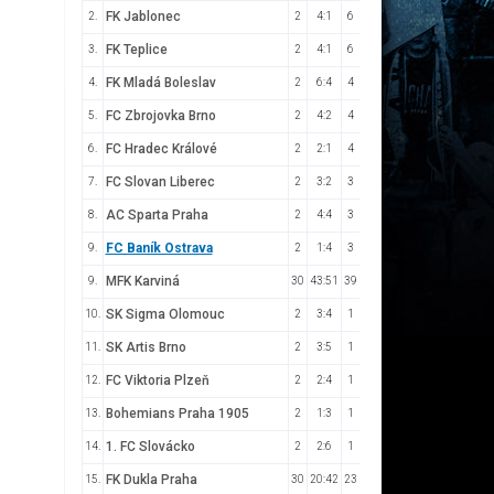
FK Jablonec
2.
2
4:1
6
FK Teplice
3.
2
4:1
6
FK Mladá Boleslav
4.
2
6:4
4
FC Zbrojovka Brno
5.
2
4:2
4
FC Hradec Králové
6.
2
2:1
4
FC Slovan Liberec
7.
2
3:2
3
AC Sparta Praha
8.
2
4:4
3
FC Baník Ostrava
9.
2
1:4
3
MFK Karviná
9.
30
43:51
39
SK Sigma Olomouc
10.
2
3:4
1
SK Artis Brno
11.
2
3:5
1
FC Viktoria Plzeň
12.
2
2:4
1
Bohemians Praha 1905
13.
2
1:3
1
1. FC Slovácko
14.
2
2:6
1
FK Dukla Praha
15.
30
20:42
23