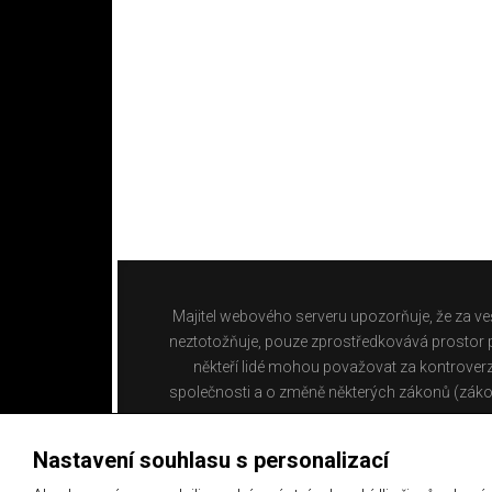
Majitel webového serveru upozorňuje, že za ve
neztotožňuje, pouze zprostředkovává prostor pr
někteří lidé mohou považovat za kontroverz
společnosti a o změně některých zákonů (záko
Nastavení souhlasu s personalizací