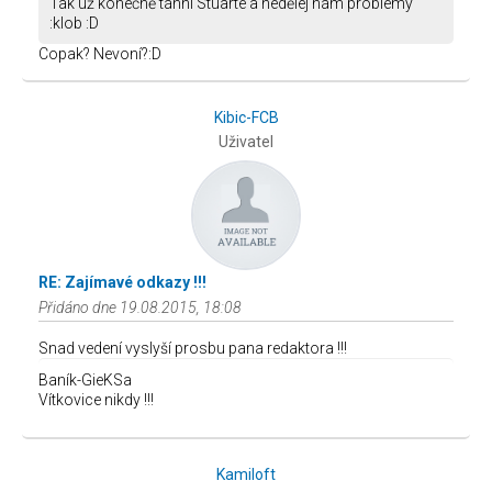
Tak už konečně táhni Stuarte a nedělej nám problémy
:klob :D
Copak? Nevoní?:D
Kibic-FCB
Uživatel
RE: Zajímavé odkazy !!!
Přidáno dne 19.08.2015, 18:08
Snad vedení vyslyší prosbu pana redaktora !!!
Baník-GieKSa
Vítkovice nikdy !!!
Kamiloft