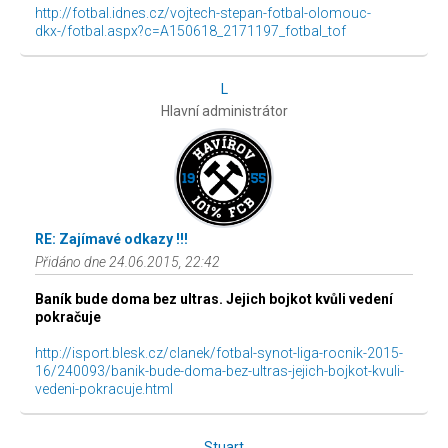
http://fotbal.idnes.cz/vojtech-stepan-fotbal-olomouc-
dkx-/fotbal.aspx?c=A150618_2171197_fotbal_tof
L
Hlavní administrátor
RE: Zajímavé odkazy !!!
Přidáno dne 24.06.2015, 22:42
Baník bude doma bez ultras. Jejich bojkot kvůli vedení
pokračuje
http://isport.blesk.cz/clanek/fotbal-synot-liga-rocnik-2015-
16/240093/banik-bude-doma-bez-ultras-jejich-bojkot-kvuli-
vedeni-pokracuje.html
Stuart