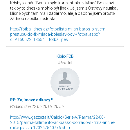
Kdyby jednání Baníku bylo korektní jako v Mladé Boleslavi,
tak by to dneska mohlo být jinak. Já jsem z Ostravy neutíkal,
klidně bych tam hrál i zadarmo, ale já osobně jsem prostě
žádnou nabídku nedostal.
http://fotbal.idnes.cz/fotbalista-milan-baros-o-svem-
prestupu-do-fk-mlada-boleslav-pov-/fotbal.aspx?
c=A150622_135541_fotbal_pes
Kibic-FCB
Uživatel
RE: Zajímavé odkazy !!!
Přidáno dne 22.06.2015, 20:56
http://www.gazzetta.it/Calcio/Serie-A/Parma/22-06-
2015/parma-fallimento-ad-passo-corrado-si-ritira-anche-
mike-piazza-120267540776.shtml