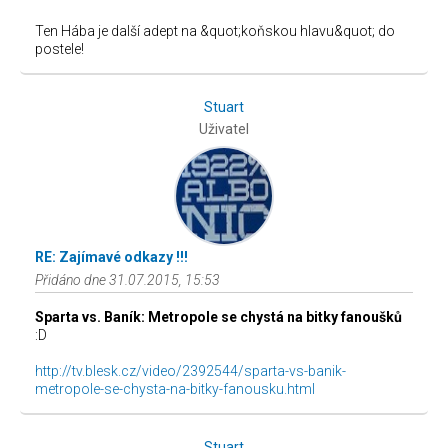
Ten Hába je další adept na &quot;koňskou hlavu&quot; do
postele!
Stuart
Uživatel
RE: Zajímavé odkazy !!!
Přidáno dne 31.07.2015, 15:53
Sparta vs. Baník: Metropole se chystá na bitky fanoušků
:D
http://tv.blesk.cz/video/2392544/sparta-vs-banik-
metropole-se-chysta-na-bitky-fanousku.html
Stuart