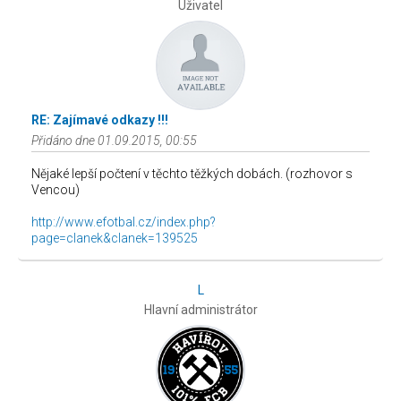
Uživatel
RE: Zajímavé odkazy !!!
Přidáno dne 01.09.2015, 00:55
Nějaké lepší počtení v těchto těžkých dobách. (rozhovor s
Vencou)
http://www.efotbal.cz/index.php?
page=clanek&clanek=139525
L
Hlavní administrátor