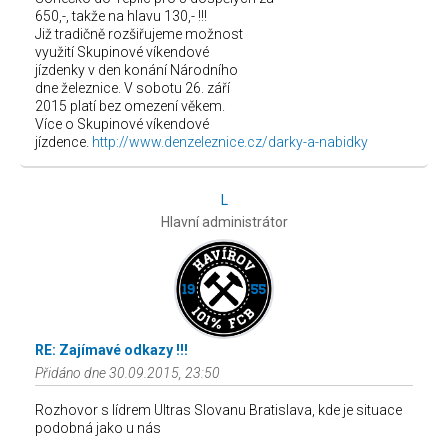
650,-, takže na hlavu 130,- !!!
Již tradičně rozšiřujeme možnost
využití Skupinové víkendové
jízdenky v den konání Národního
dne železnice. V sobotu 26. září
2015 platí bez omezení věkem.
Více o Skupinové víkendové
jízdence.
http://www.denzeleznice.cz/darky-a-nabidky
L
Hlavní administrátor
RE: Zajímavé odkazy !!!
Přidáno dne 30.09.2015, 23:50
Rozhovor s lídrem Ultras Slovanu Bratislava, kde je situace
podobná jako u nás