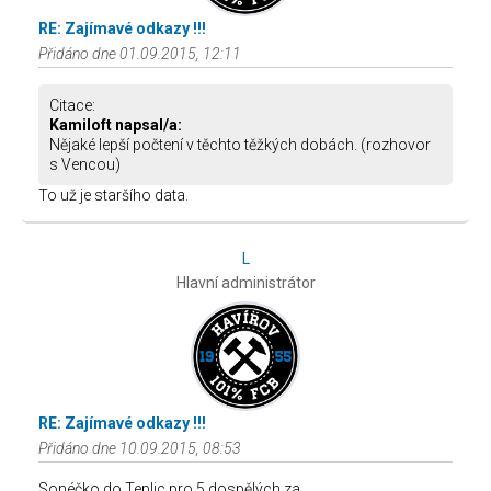
RE: Zajímavé odkazy !!!
Přidáno dne 01.09.2015, 12:11
Citace:
Kamiloft napsal/a:
Nějaké lepší počtení v těchto těžkých dobách. (rozhovor
s Vencou)
To už je staršího data.
L
Hlavní administrátor
RE: Zajímavé odkazy !!!
Přidáno dne 10.09.2015, 08:53
Sonéčko do Teplic pro 5 dospělých za