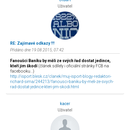
Uživatel
RE: Zajímavé odkazy !!!
Přidáno dne 19.08.2015, 07:42
Fanoušci Baníku by měli ze svých řad dostat jedince,
kteří jim škodí
(článek sdílely i oficiální stránky FCB na
facebooku...)
http://isport.blesk.cz/clanek/muj-isport-blogy-redaktori-
richard-sima/244213/fanousci-baniku-by-meli-ze-svych-
rad-dostat-jedince-kteri-jim-skodi.html
kacer
Uživatel