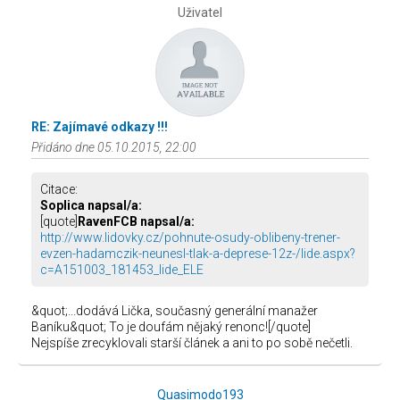
Uživatel
RE: Zajímavé odkazy !!!
Přidáno dne 05.10.2015, 22:00
Citace:
Soplica napsal/a:
[quote]
RavenFCB napsal/a:
http://www.lidovky.cz/pohnute-osudy-oblibeny-trener-
evzen-hadamczik-neunesl-tlak-a-deprese-12z-/lide.aspx?
c=A151003_181453_lide_ELE
&quot;...dodává Lička, současný generální manažer
Baníku&quot; To je doufám nějaký renonc![/quote]
Nejspíše zrecyklovali starší článek a ani to po sobě nečetli.
Quasimodo193