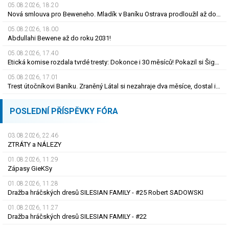
05.08.2026, 18.20
Nová smlouva pro Beweneho. Mladík v Baníku Ostrava prodloužil až do léta 2031
05.08.2026, 18.00
Abdullahi Bewene až do roku 2031!
05.08.2026, 17.40
Etická komise rozdala tvrdé tresty: Dokonce i 30 měsíců! Pokazil si Šigut kariéru?
05.08.2026, 17.01
Trest útočníkovi Baníku. Zraněný Látal si nezahraje dva měsíce, dostal i pokutu
POSLEDNÍ PŘÍSPĚVKY FÓRA
03.08.2026, 22.46
ZTRÁTY a NÁLEZY
01.08.2026, 11.29
Zápasy GieKSy
01.08.2026, 11.28
Dražba hráčských dresů SILESIAN FAMILY - #25 Robert SADOWSKI
01.08.2026, 11.27
Dražba hráčských dresů SILESIAN FAMILY - #22