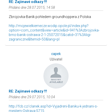
RE: Zajímavé odkazy !!!
Přidáno dne 28.07.2015, 14:58
Zbrojovka-Baník pohledem groundhoppera z Polska
http://mojewielkiemecze.wodip.opole.pl/index.php?
option=com_content&view=article&id=941%3Azbrojovka-
brno-banik-ostrawa-2-1-25072015&catid=31%3Aligi-
zagraniczne&Itemid=50&lang=pl
capek
Uživatel
RE: Zajímavé odkazy !!!
Přidáno dne 29.07.2015, 10:04
http://fcb.cz/clanek.asp?id=Vyjadreni-Baniku-k-jednani-s-
mestem-Ostrava-5715