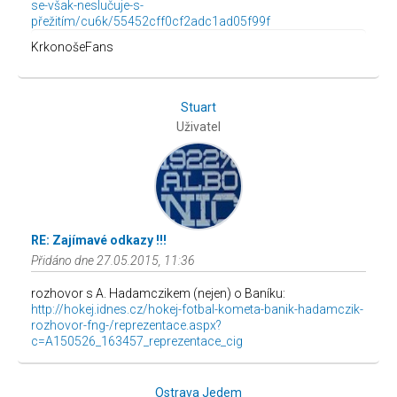
se-však-neslučuje-s-
přežitím/cu6k/55452cff0cf2adc1ad05f99f
KrkonošeFans
Stuart
Uživatel
RE: Zajímavé odkazy !!!
Přidáno dne 27.05.2015, 11:36
rozhovor s A. Hadamczikem (nejen) o Baníku:
http://hokej.idnes.cz/hokej-fotbal-kometa-banik-hadamczik-
rozhovor-fng-/reprezentace.aspx?
c=A150526_163457_reprezentace_cig
Ostrava Jedem