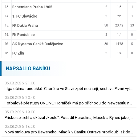
Bohemians Praha 1905
13.
2
1:3
1
1. FC Slovácko
14.
2
2:6
1
FK Dukla Praha
15.
30
20:42
23
FK Pardubice
15.
2
1:4
0
SK Dynamo České Budějovice
16.
30
14:78
5
FC Zlín
16.
2
1:4
0
NAPSALI O BANÍKU
05.08.2026, 21.00
Liga očima fanoušků: Chorého ve Slavii zpět nechtějí, sestava Plzně vytažená z klobouku
05.08.2026, 20.40
Fotbalové přestupy ONLINE: Horníček má po příchodu do Newcastlu nového trenéra
05.08.2026, 19.00
Priske se trefil a ukázal „koule“. Posadil Haraslína, Macek a Ryneš jako jackpot
05.08.2026, 18.20
Nová smlouva pro Beweneho. Mladík v Baníku Ostrava prodloužil až do léta 2031