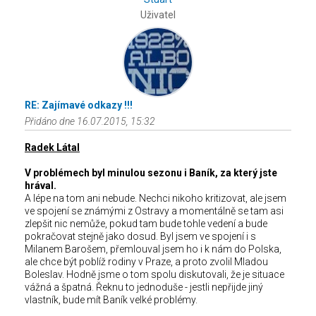
Uživatel
RE: Zajímavé odkazy !!!
Přidáno dne 16.07.2015, 15:32
Radek Látal
V problémech byl minulou sezonu i Baník, za který jste
hrával.
A lépe na tom ani nebude. Nechci nikoho kritizovat, ale jsem
ve spojení se známými z Ostravy a momentálně se tam asi
zlepšit nic nemůže, pokud tam bude tohle vedení a bude
pokračovat stejně jako dosud. Byl jsem ve spojení i s
Milanem Barošem, přemlouval jsem ho i k nám do Polska,
ale chce být poblíž rodiny v Praze, a proto zvolil Mladou
Boleslav. Hodně jsme o tom spolu diskutovali, že je situace
vážná a špatná. Řeknu to jednoduše - jestli nepřijde jiný
vlastník, bude mít Baník velké problémy.