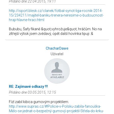
Přidáno dne 22.04.2015, 19:11
http://isport.blesk.cz/clanek/fotbal-synot-liga-rocnik-2014-
15/234211/majitel-baniku-trenera-neresime-o-budoucnost-
hraji-hlavne-hraci.html
Bububu, Šafy fikaně &quot;vyhrožuje&quot; hráčům. No na
zítřejší výtisk jsem zvědavý, opět další hovínka tipuji :&
ChacharDawe
Uživatel
RE: Zajímavé odkazy !!!
Přidáno dne 03.05.2015, 12:15
Fízl zabil kibica gumovým projektilem.
http://www.supras.cz/#!Policie-v-Polsku-zabila-fanouška-
Mělo-se-jednat-o-bezpečný-gumový-projektil-Střela-do-krku-