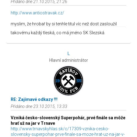
Přidáno dne 21.10.2015, 21:26
http://www.antiostravak.cz/
myslim, že hrobař by si tenhle titul víc než dost zasloužil
takovému každý tleská, co má jméno SK Slezská.
L
Hlavní administrátor
RE: Zajímavé odkazy !!!
Přidáno dne 23.10.2015, 13:33
Vzniká česko-slovenský Superpohár, prvé finále sa môže
hrať už na jar v Trnave
http://www.trnavskyhlas.sk/c/17309-vznika-cesko-
slovensky-superpohar-prve-finale-sa-moze-hrat-uz-na-jar-v-