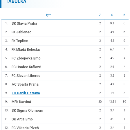
TABULKA
Tým
Z
S
B
SK Slavia Praha
1.
2
9:1
6
FK Jablonec
2.
2
4:1
6
FK Teplice
3.
2
4:1
6
FK Mladá Boleslav
4.
2
6:4
4
FC Zbrojovka Brno
5.
2
4:2
4
FC Hradec Králové
6.
2
2:1
4
FC Slovan Liberec
7.
2
3:2
3
AC Sparta Praha
8.
2
4:4
3
FC Baník Ostrava
9.
2
1:4
3
MFK Karviná
9.
30
43:51
39
SK Sigma Olomouc
10.
2
3:4
1
SK Artis Brno
11.
2
3:5
1
FC Viktoria Plzeň
12.
2
2:4
1