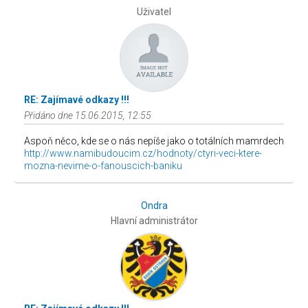
Uživatel
RE: Zajímavé odkazy !!!
Přidáno dne 15.06.2015, 12:55
Aspoň něco, kde se o nás nepíše jako o totálních mamrdech
http://www.namibudoucim.cz/hodnoty/ctyri-veci-ktere-
mozna-nevime-o-fanouscich-baniku
Ondra
Hlavní administrátor