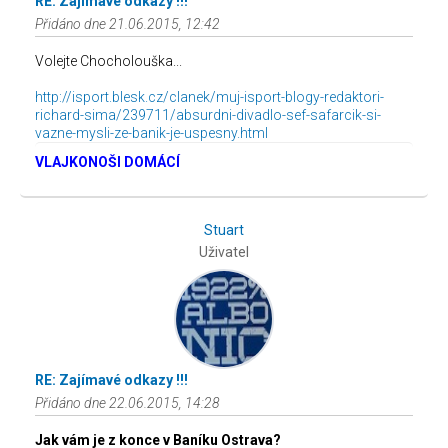
RE: Zajímavé odkazy !!!
Přidáno dne 21.06.2015, 12:42
Volejte Chocholouška...
http://isport.blesk.cz/clanek/muj-isport-blogy-redaktori-
richard-sima/239711/absurdni-divadlo-sef-safarcik-si-
vazne-mysli-ze-banik-je-uspesny.html
VLAJKONOŠI DOMÁCÍ
Stuart
Uživatel
RE: Zajímavé odkazy !!!
Přidáno dne 22.06.2015, 14:28
Jak vám je z konce v Baníku Ostrava?