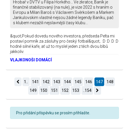
Hrobař v DVTV u Filipa Horkého... Ve zkratce, Baník je
finančně stabilizovaný (na nule), je vize 2022 s hraním o
Evropu a Milan Baroš s Václavem Svěrkošem a Markem
Jankulovskim vlastně nejsou žádné legendy Baníku, pač
s klubem nezažili nejslavnější časy klubu...
&quot;Pokud dovedu nového investora, předseda Pelta mi
postaví pomník za zásluhy pro český fotbal&quot;. :D :D :D :D
hodně silné kafe, ať už to myslel jeden z těch dvou blbů
jakkoliv.
VLAJKONOŠI DOMÁCÍ
1..
141
142
143
144
145
146
147
148
149
150
151
152
153
..154
Pro přidání příspěvku se prosím přihlašte.