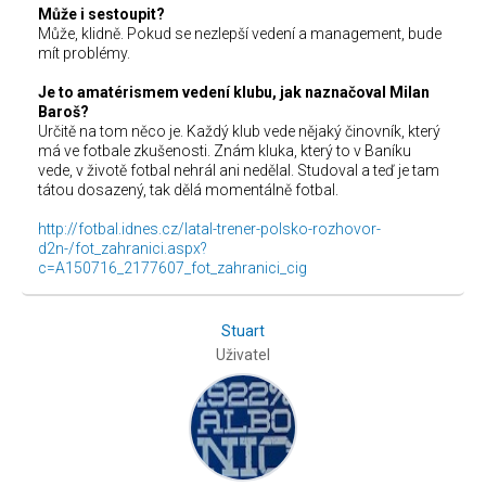
Může i sestoupit?
Může, klidně. Pokud se nezlepší vedení a management, bude
mít problémy.
Je to amatérismem vedení klubu, jak naznačoval Milan
Baroš?
Určitě na tom něco je. Každý klub vede nějaký činovník, který
má ve fotbale zkušenosti. Znám kluka, který to v Baníku
vede, v životě fotbal nehrál ani nedělal. Studoval a teď je tam
tátou dosazený, tak dělá momentálně fotbal.
http://fotbal.idnes.cz/latal-trener-polsko-rozhovor-
d2n-/fot_zahranici.aspx?
c=A150716_2177607_fot_zahranici_cig
Stuart
Uživatel