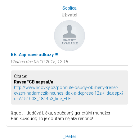
Soplica
Uživatel
RE: Zajímavé odkazy !!!
Přidáno dne 05.10.2015, 12:18
Citace:
RavenFCB napsal/a:
http://www.lidovky.cz/pohnute-osudy-oblibeny-trener-
evzen-hadamczik-neunesl-tlak-a-deprese-12z-/lide.aspx?
c=A151003_181453_lide_ELE
&quot;...dodává Lička, současný generální manažer
Baníku&quot; To je doufám nějaký renonc!
_Peter