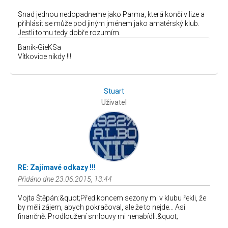
Snad jednou nedopadneme jako Parma, která končí v lize a
přihlásit se může pod jiným jménem jako amatérský klub.
Jestli tomu tedy dobře rozumím.
Baník-GieKSa
Vítkovice nikdy !!!
Stuart
Uživatel
RE: Zajímavé odkazy !!!
Přidáno dne 23.06.2015, 13:44
Vojta Štěpán:&quot;Před koncem sezony mi v klubu řekli, že
by měli zájem, abych pokračoval, ale že to nejde... Asi
finančně. Prodloužení smlouvy mi nenabídli.&quot;