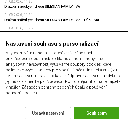
01.08.2026, 11.25
Dražba hráčských dresů SILESIAN FAMILY - #6
01.08.2026, 11.24
Dražba hráčských dresů SILESIAN FAMILY - #21 Jiří KLÍMA
01.08.2026, 11.23
Dražba hráčských dresů SILESIAN FAMILY - #19 Dyjan Carlos de AZEVEDO
01.08.2026, 11.22
Nastavení souhlasu s personalizací
Dražba hráčských dresů SILESIAN FAMILY - #5 Adam JÁNOŠ
Abychom vám usnadnili procházení stránek, nabídli
01.08.2026, 11.21
přizpůsobený obsah nebo reklamu a mohli anonymně
Dražba hráčských dresů SILESIAN FAMILY - #1 Viktor BUDÍNSKÝ
analyzovat návštěvnost, využíváme soubory cookies, které
01.08.2026, 11.19
sdílíme se svými partnery pro sociální média, inzerci a analýzu.
Která vlajka Baníku je podle vás nejhezčí ?
Jejich nastavení upravíte odkazem "Upravit nastavení" a kdykoliv
jej můžete změnit v patičce webu. Podrobnější informace najdete
PARTNERSKÉ WEBY
v našich
Zásadách ochrany osobních údajů
a
používání
souborů cookies
.
Upravit nastavení
Souhlasím