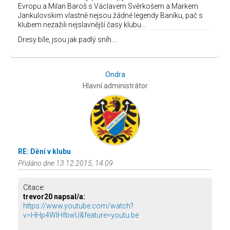
Evropu a Milan Baroš s Václavem Svěrkošem a Markem
Jankulovskim vlastně nejsou žádné legendy Baníku, pač s
klubem nezažili nejslavnější časy klubu...
Dresy bíle, jsou jak padlý sníh....
Ondra
Hlavní administrátor
RE: Dění v klubu
Přidáno dne 13.12.2015, 14:09
Citace:
trevor20 napsal/a:
https://www.youtube.com/watch?
v=HHp4WIHfbwU&feature=youtu.be