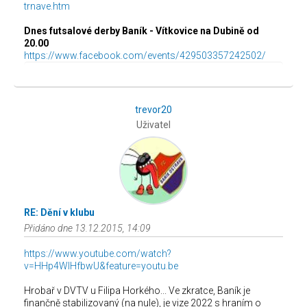
trnave.htm
Dnes futsalové derby Baník - Vítkovice na Dubině od
20.00
https://www.facebook.com/events/429503357242502/
trevor20
Uživatel
RE: Dění v klubu
Přidáno dne 13.12.2015, 14:09
https://www.youtube.com/watch?
v=HHp4WIHfbwU&feature=youtu.be
Hrobař v DVTV u Filipa Horkého... Ve zkratce, Baník je
finančně stabilizovaný (na nule), je vize 2022 s hraním o