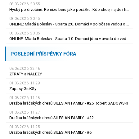
08.08.2026, 20.55
Hyský po divočině: Remízu beru jako porážku. Kdo chce, najde i hodně pozitivních věcí
08.08.2026, 20.45
ONLINE: Mladá Boleslav - Sparta 2:0. Domácí v poločase vedou o dva góly! Letenští bez střely
08.08.2026, 20.35
ONLINE: Mladá Boleslav - Sparta 1:0. Domácí jdou v úvodu do vedení! Trefil se Šubert
POSLEDNÍ PŘÍSPĚVKY FÓRA
03.08.2026, 22.46
ZTRÁTY a NÁLEZY
01.08.2026, 11.29
Zápasy GieKSy
01.08.2026, 11.28
Dražba hráčských dresů SILESIAN FAMILY - #25 Robert SADOWSKI
01.08.2026, 11.27
Dražba hráčských dresů SILESIAN FAMILY - #22
01.08.2026, 11.25
Dražba hráčských dresů SILESIAN FAMILY - #6