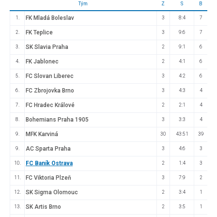
Tým
Z
S
B
FK Mladá Boleslav
1.
3
8:4
7
FK Teplice
2.
3
9:6
7
SK Slavia Praha
3.
2
9:1
6
FK Jablonec
4.
2
4:1
6
FC Slovan Liberec
5.
3
4:2
6
FC Zbrojovka Brno
6.
3
4:3
4
FC Hradec Králové
7.
2
2:1
4
Bohemians Praha 1905
8.
3
3:3
4
MFK Karviná
9.
30
43:51
39
AC Sparta Praha
9.
3
4:6
3
FC Baník Ostrava
10.
2
1:4
3
FC Viktoria Plzeň
11.
3
7:9
2
SK Sigma Olomouc
12.
2
3:4
1
SK Artis Brno
13.
2
3:5
1