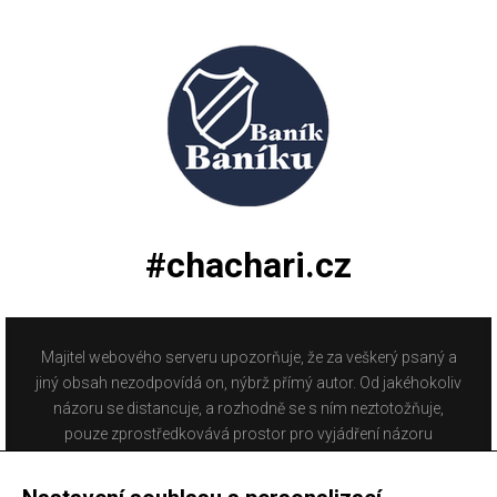
#chachari.cz
Majitel webového serveru upozorňuje, že za veškerý psaný a
jiný obsah nezodpovídá on, nýbrž přímý autor. Od jakéhokoliv
názoru se distancuje, a rozhodně se s ním neztotožňuje,
pouze zprostředkovává prostor pro vyjádření názoru
fanoušků Baníku Ostrava na internetu. Stránka na které se
právě nacházíte obsahuje materiál, který někteří lidé mohou