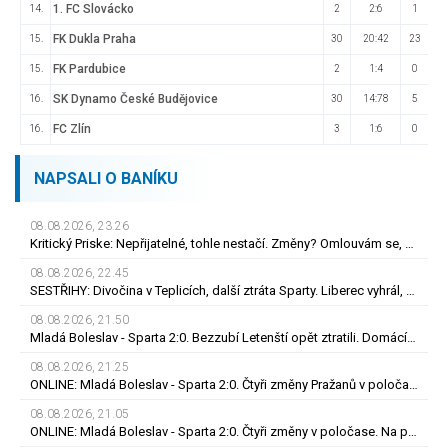
1. FC Slovácko
14.
2
2:6
1
FK Dukla Praha
15.
30
20:42
23
FK Pardubice
15.
2
1:4
0
SK Dynamo České Budějovice
16.
30
14:78
5
FC Zlín
16.
3
1:6
0
NAPSALI O BANÍKU
08.08.2026, 23.26
Kritický Priske: Nepřijatelné, tohle nestačí. Změny? Omlouvám se, nedokážu odpovědět
08.08.2026, 22.45
SESTŘIHY: Divočina v Teplicích, další ztráta Sparty. Liberec vyhrál, Zlín - Bohemians 0:2
08.08.2026, 21.50
Mladá Boleslav - Sparta 2:0. Bezzubí Letenští opět ztratili. Domácí rozhodli v první půli
08.08.2026, 21.25
ONLINE: Mladá Boleslav - Sparta 2:0. Čtyři změny Pražanů v poločase. Brunes trefil tyč
08.08.2026, 21.05
ONLINE: Mladá Boleslav - Sparta 2:0. Čtyři změny v poločase. Na place jsou Brunes i Karabec