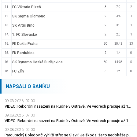
FC Viktoria Plzeň
11.
3
7:9
2
SK Sigma Olomouc
12.
2
3:4
1
SK Artis Brno
13.
2
3:5
1
1. FC Slovácko
14.
2
2:6
1
FK Dukla Praha
15.
30
20:42
23
FK Pardubice
15.
2
1:4
0
SK Dynamo České Budějovice
16.
30
14:78
5
FC Zlín
16.
3
1:6
0
NAPSALI O BANÍKU
09.08.2026, 07.00
VIDEO: Rekordní nasazení na Rudné v Ostravě. Ve vedrech pracuje až 120 silničářů
09.08.2026, 07.00
VIDEO: Rekordní nasazení na Rudné v Ostravě. Ve vedrech pracuje až 120 silničářů
09.08.2026, 05.00
Pardubický Boledovič vyhlíží střet se Slavií: Je škoda, že to nedokáže postavit na mladých