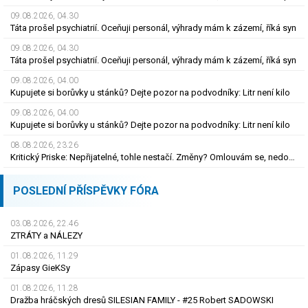
09.08.2026, 04.30
Táta prošel psychiatrií. Oceňuji personál, výhrady mám k zázemí, říká syn
09.08.2026, 04.30
Táta prošel psychiatrií. Oceňuji personál, výhrady mám k zázemí, říká syn
09.08.2026, 04.00
Kupujete si borůvky u stánků? Dejte pozor na podvodníky: Litr není kilo
09.08.2026, 04.00
Kupujete si borůvky u stánků? Dejte pozor na podvodníky: Litr není kilo
08.08.2026, 23.26
Kritický Priske: Nepřijatelné, tohle nestačí. Změny? Omlouvám se, nedokážu odpovědět
POSLEDNÍ PŘÍSPĚVKY FÓRA
03.08.2026, 22.46
ZTRÁTY a NÁLEZY
01.08.2026, 11.29
Zápasy GieKSy
01.08.2026, 11.28
Dražba hráčských dresů SILESIAN FAMILY - #25 Robert SADOWSKI