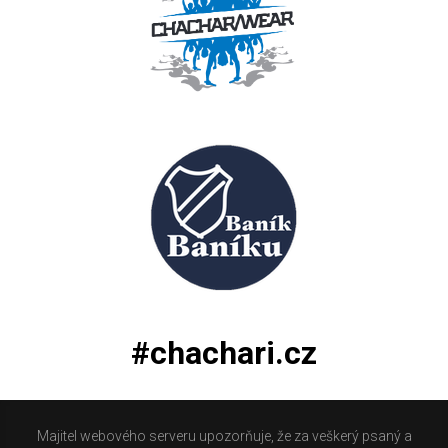
#chachari.cz
Majitel webového serveru upozorňuje, že za veškerý psaný a