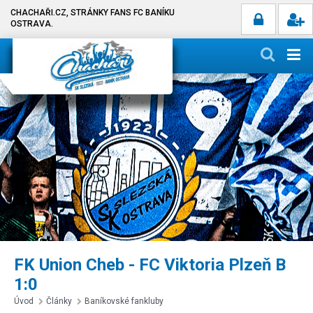
CHACHAŘI.CZ, STRÁNKY FANS FC BANÍKU
OSTRAVA.
FK Union Cheb - FC Viktoria Plzeň B
1:0
Úvod
Články
Baníkovské fankluby