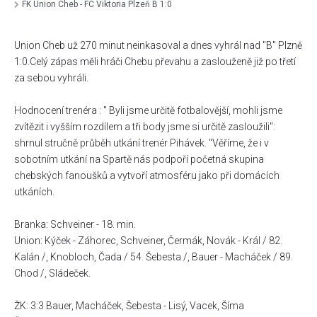
FK Union Cheb - FC Viktoria Plzeň B 1:0
Union Cheb už 270 minut neinkasoval a dnes vyhrál nad "B" Plzně
1:0.Celý zápas měli hráči Chebu převahu a zaslouženě již po třetí
za sebou vyhráli.
Hodnocení trenéra : " Byli jsme určitě fotbalovější, mohli jsme
zvítězit i vyšším rozdílem a tři body jsme si určitě zasloužili":
shrnul stručně průběh utkání trenér Pihávek. "Věříme, že i v
sobotním utkání na Spartě nás podpoří početná skupina
chebských fanoušků a vytvoří atmosféru jako při domácích
utkáních.
Branka: Schveiner - 18. min.
Union: Kýček - Záhorec, Schveiner, Čermák, Novák - Král / 82.
Kalán /, Knobloch, Čada / 54. Šebesta /, Bauer - Macháček / 89.
Chod /, Sládeček.
ŽK: 3:3 Bauer, Macháček, Šebesta - Lisý, Vacek, Šíma