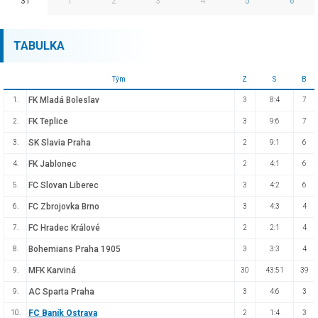
31
1
2
3
4
5
6
TABULKA
Tým
Z
S
B
FK Mladá Boleslav
1.
3
8:4
7
FK Teplice
2.
3
9:6
7
SK Slavia Praha
3.
2
9:1
6
FK Jablonec
4.
2
4:1
6
FC Slovan Liberec
5.
3
4:2
6
FC Zbrojovka Brno
6.
3
4:3
4
FC Hradec Králové
7.
2
2:1
4
Bohemians Praha 1905
8.
3
3:3
4
MFK Karviná
9.
30
43:51
39
AC Sparta Praha
9.
3
4:6
3
FC Baník Ostrava
10.
2
1:4
3