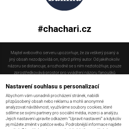
#chachari.cz
Majitel webového serveru upozorňuje, že za veškerý psaný a
jiný obsah nezodpovídá on, nýbrž přímý autor. Od jakéhokoliv
názoru se distancuje, a rozhodně se s ním neztotožňuje, pouze
zprostředkovává prostor pro vyjádření názoru fanoušků
Baníku Ostrava na internetu. Stránka na které se právě
Nastavení souhlasu s personalizací
nacházíte obsahuje materiál, který někteří lidé mohou
považovat za kontroverzní. Provozovatelé těchto stránek
Abychom vám usnadnili procházení stránek, nabídli
nejsou dle právní úpravy zákona č. 480/2004 Sb., o některých
přizpůsobený obsah nebo reklamu a mohli anonymně
službách informační společnosti a o změně některých zákonů
analyzovat návštěvnost, využíváme soubory cookies, které
(zákon o některých službách informační společnosti) a
sdílíme se svými partnery pro sociální média, inzerci a analýzu.
Jejich nastavení upravíte odkazem "Upravit nastavení" a kdykoliv
zejména §6 citovaného zákona, odpovědni za příspěvky
jej můžete změnit v patičce webu. Podrobnější informace najdete
návštěvníků těchto stránek.