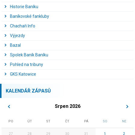
Historie Baníku
Baníkovské fankluby
Chachaři Info
Výjezdy
Bazal
Spolek Baník Baníku
Pohled na tribuny
GKS Katowice
KALENDÁŘ ZÁPASŮ
Srpen 2026
PO
ÚT
ST
ČT
PÁ
SO
NE
27
28
29
30
31
1
2