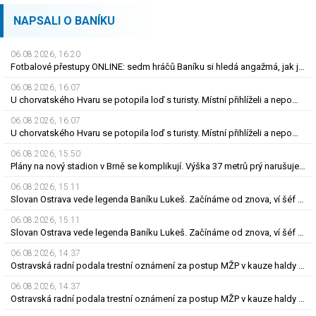
NAPSALI O BANÍKU
06.08.2026, 16.20
Fotbalové přestupy ONLINE: sedm hráčů Baníku si hledá angažmá, jak je to s Nombilem?
06.08.2026, 16.07
U chorvatského Hvaru se potopila loď s turisty. Místní přihlíželi a nepomohli
06.08.2026, 16.07
U chorvatského Hvaru se potopila loď s turisty. Místní přihlíželi a nepomohli
06.08.2026, 15.50
Plány na nový stadion v Brně se komplikují. Výška 37 metrů prý narušuje výhled na centrum
06.08.2026, 15.11
Slovan Ostrava vede legenda Baníku Lukeš. Začínáme od znova, ví šéf po odchodech
06.08.2026, 15.11
Slovan Ostrava vede legenda Baníku Lukeš. Začínáme od znova, ví šéf po odchodech
06.08.2026, 14.37
Ostravská radní podala trestní oznámení za postup MŽP v kauze haldy Heřmanice
06.08.2026, 14.37
Ostravská radní podala trestní oznámení za postup MŽP v kauze haldy Heřmanice