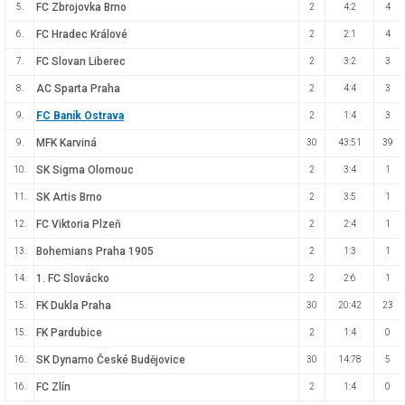
FC Zbrojovka Brno
5.
2
4:2
4
FC Hradec Králové
6.
2
2:1
4
FC Slovan Liberec
7.
2
3:2
3
AC Sparta Praha
8.
2
4:4
3
FC Baník Ostrava
9.
2
1:4
3
MFK Karviná
9.
30
43:51
39
SK Sigma Olomouc
10.
2
3:4
1
SK Artis Brno
11.
2
3:5
1
FC Viktoria Plzeň
12.
2
2:4
1
Bohemians Praha 1905
13.
2
1:3
1
1. FC Slovácko
14.
2
2:6
1
FK Dukla Praha
15.
30
20:42
23
FK Pardubice
15.
2
1:4
0
SK Dynamo České Budějovice
16.
30
14:78
5
FC Zlín
16.
2
1:4
0