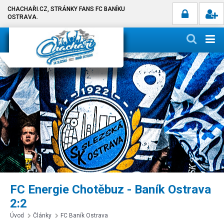
CHACHAŘI.CZ, STRÁNKY FANS FC BANÍKU
OSTRAVA.
FC Energie Chotěbuz - Baník Ostrava
2:2
Úvod
Články
FC Baník Ostrava