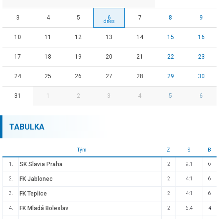
3
4
5
6
7
8
9
10
11
12
13
14
15
16
17
18
19
20
21
22
23
24
25
26
27
28
29
30
31
1
2
3
4
5
6
TABULKA
Tým
Z
S
B
SK Slavia Praha
1.
2
9:1
6
FK Jablonec
2.
2
4:1
6
FK Teplice
3.
2
4:1
6
FK Mladá Boleslav
4.
2
6:4
4