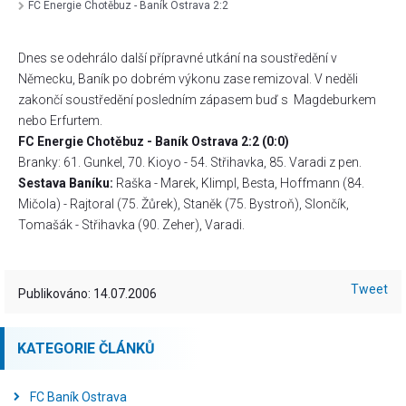
FC Energie Chotěbuz - Baník Ostrava 2:2
Dnes se odehrálo další přípravné utkání na soustředění v
Německu, Baník po dobrém výkonu zase remizoval. V neděli
zakončí soustředění posledním zápasem buď s
Magdeburkem
nebo Erfurtem.
FC Energie Chotěbuz - Baník Ostrava 2:2 (0:0)
Branky: 61. Gunkel, 70. Kioyo - 54. Střihavka, 85. Varadi z pen.
Sestava Baníku:
Raška - Marek, Klimpl, Besta, Hoffmann (84.
Mičola) - Rajtoral (75. Žůrek), Staněk (75. Bystroň), Slončík,
Tomašák - Střihavka (90. Zeher), Varadi.
Tweet
Publikováno: 14.07.2006
KATEGORIE ČLÁNKŮ
FC Baník Ostrava