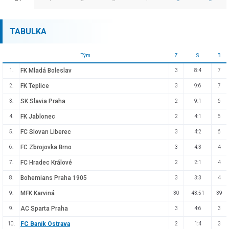
TABULKA
Tým
Z
S
B
FK Mladá Boleslav
1.
3
8:4
7
FK Teplice
2.
3
9:6
7
SK Slavia Praha
3.
2
9:1
6
FK Jablonec
4.
2
4:1
6
FC Slovan Liberec
5.
3
4:2
6
FC Zbrojovka Brno
6.
3
4:3
4
FC Hradec Králové
7.
2
2:1
4
Bohemians Praha 1905
8.
3
3:3
4
MFK Karviná
9.
30
43:51
39
AC Sparta Praha
9.
3
4:6
3
FC Baník Ostrava
10.
2
1:4
3