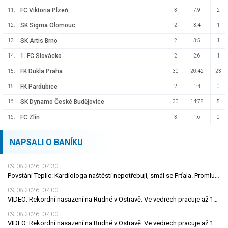
FC Viktoria Plzeň
11.
3
7:9
2
SK Sigma Olomouc
12.
2
3:4
1
SK Artis Brno
13.
2
3:5
1
1. FC Slovácko
14.
2
2:6
1
FK Dukla Praha
15.
30
20:42
23
FK Pardubice
15.
2
1:4
0
SK Dynamo České Budějovice
16.
30
14:78
5
FC Zlín
16.
3
1:6
0
NAPSALI O BANÍKU
09.08.2026, 07.30
Povstání Teplic: Kardiologa naštěstí nepotřebuji, smál se Frťala. Promluvil o zájmu Plzně
09.08.2026, 07.00
VIDEO: Rekordní nasazení na Rudné v Ostravě. Ve vedrech pracuje až 120 silničářů
09.08.2026, 07.00
VIDEO: Rekordní nasazení na Rudné v Ostravě. Ve vedrech pracuje až 120 silničářů