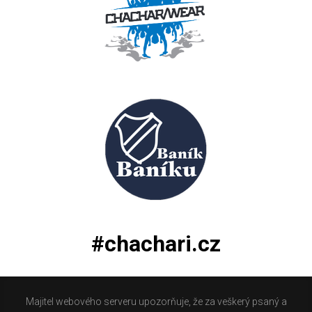
#chachari.cz
Majitel webového serveru upozorňuje, že za veškerý psaný a