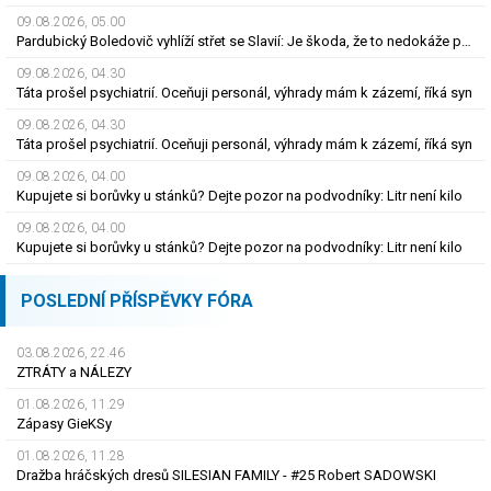
09.08.2026, 05.00
Pardubický Boledovič vyhlíží střet se Slavií: Je škoda, že to nedokáže postavit na mladých
09.08.2026, 04.30
Táta prošel psychiatrií. Oceňuji personál, výhrady mám k zázemí, říká syn
09.08.2026, 04.30
Táta prošel psychiatrií. Oceňuji personál, výhrady mám k zázemí, říká syn
09.08.2026, 04.00
Kupujete si borůvky u stánků? Dejte pozor na podvodníky: Litr není kilo
09.08.2026, 04.00
Kupujete si borůvky u stánků? Dejte pozor na podvodníky: Litr není kilo
POSLEDNÍ PŘÍSPĚVKY FÓRA
03.08.2026, 22.46
ZTRÁTY a NÁLEZY
01.08.2026, 11.29
Zápasy GieKSy
01.08.2026, 11.28
Dražba hráčských dresů SILESIAN FAMILY - #25 Robert SADOWSKI