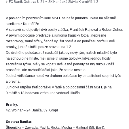
FC Baník Ostrava U 21 – SK Hanácká Slávia Kroměříž 1:2
V posledním podzimním kole MSFL se naše juniorka utkala na Vřesině
s celkem z Kroměříže.
V sestavě se objevily i dvě posily z áčka, František Rajtoval a Robert Zeher.
V prvním poločase předváděla juniorka tragický fotbal, nepřesné
rozehrávky, slabé střely, čehož využili hosté a do poločasu vstřelili dvě
branky, junioři stačili pouze srovnat na 1:2.
Do druhého poločasu už naskočil jakoby nový tým, našich mladíků bylo
najednou plné hřiště, měli jsme tři jasné gólovky, když jednou hosty
zachránila tyčka. Měly se kopat i dvě jasné penalty za hry rukou v náš
prospěch, ale rozhodčí dělal jako, že se nic nestalo.
Jediná větší šance hostů ve druhém poločase bylo nastřelení spojnici tyče
a břevna.
Juniorka utrpěla třetí porážku v řadě a po podzimní části MSFL je na
9.místě s 18 bodovou ztrátou na vedoucí Hlučín.
Branky:
42. Wojnar – 24. Janča, 39. Gropl
Sestava Baníku:
Štěpnička – Záwada, Pavlík, Ricka, Mucha – Rajtoral (58. Bartl),