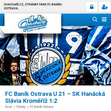
CHACHAŘI.CZ, STRÁNKY FANS FC BANÍKU
OSTRAVA.
FC Baník Ostrava U 21 – SK Hanácká
Slávia Kroměříž 1:2
Úvod
Články
FC Baník Ostrava