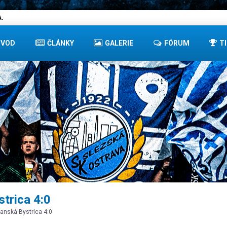
.
ÚVOD
ČLÁNKY
GALERIE
FÓRUM
T
trica 4:0
Banská Bystrica 4:0