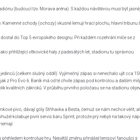
tadiónu (budoucí tzv. Morava aréna). S každou návštěvou musí být jasněj
. Kamenné schody (ochozy) vkusně lemují hrací plochu, hlavní tribunu š
m dostal do Top 5 evropského designu. Při každém rozehrání míče se z
jako přihlížející vítkovické haly z padesátých let, stadionu tu správnou
dinců (celkem slušný oddíl). Vyjímečný zápas si nenechalo ujít cca 15
 jak z Pro Evo 6. Baník má od té chvíle zápas pod kontrolou a dalším mi
ik kvalitních zákroků. V průběhu prvního poločasu se na stadionu objev
kové pivo, dávají góly Střihavka a Besta, čemuž se nám nechce věřit, al
užel kolabuje pivní servis baru Sprint, protože prý nebyli na takový náp
nemají.
s přehledem kontroluje hru. Největší změnu přinášejí tenisoví fanoušci s