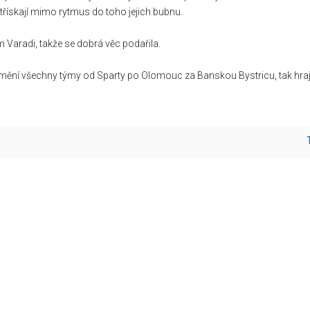
 třískají mimo rytmus do toho jejich bubnu.
 Varadi, takže se dobrá věc podařila.
 vymění všechny týmy od Sparty po Olomouc za Banskou Bystricu, tak hr