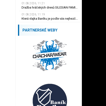
01.08.2026, 11.21
Dražba hráčských dresů SILESIAN FAMILY - #1 Viktor BUDÍNSKÝ
01.08.2026, 11.19
Která vlajka Baníku je podle vás nejhezčí ?
PARTNERSKÉ WEBY