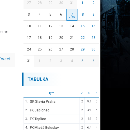
27
28
29
30
31
1
2
3
4
5
6
7
8
9
10
11
12
13
14
15
16
ajeme
17
18
19
20
21
22
23
24
25
26
27
28
29
30
Tweet
31
1
2
3
4
5
6
TABULKA
Tým
Z
S
B
SK Slavia Praha
1.
2
9:1
6
FK Jablonec
2.
2
4:1
6
FK Teplice
3.
2
4:1
6
FK Mladá Boleslav
4.
2
6:4
4