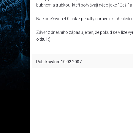
bubnem a trubkou, kteří pořvávají něco jako "Češi" a
Na konečných 4:0 pak z penalty upravuje s přehledem
Závěr z dnešního zápasu je ten, že pokud se v lize
o titul! :)
Publikováno: 10.02.2007