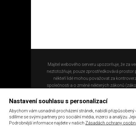
Majitel webového serveru upozorňuje, že za ve
neztotožňuje, pouze zprostředkovává prostor pr
někteří lidé mohou považovat za kontroverz
společnosti a o změně některých zákonů (záko
Nastavení souhlasu s personalizací
Abychom vám usnadnili procházení stránek, nabídli přizpůsobený
sdílíme se svými partnery pro sociální média, inzerci a analýzu. Je
Podrobnější informace najdete v našich
Zásadách ochrany osobní
Copyright 2021 ©
Chachaři.cz
Všechna práva vyhraz