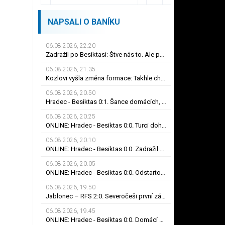
NAPSALI O BANÍKU
06.08.2026, 22.20
Zadražil po Besiktasi: Štve nás to. Ale pokud budeme hrát jako dnes... Co se stalo u gólu?
06.08.2026, 21.35
Kozlovi vyšla změna formace: Takhle chceme hrát! Výhru zařídili sváteční hlavičkáři
06.08.2026, 20.50
Hradec - Besiktas 0:1. Šance domácích, červená i smolný odraz. Votroci budou dotahovat
06.08.2026, 20.25
ONLINE: Hradec - Besiktas 0:0. Turci dohrávají v desíti! Umar ve stoprocentní šanci selhal
06.08.2026, 20.10
ONLINE: Hradec - Besiktas 0:0. Zadražil se blýskl skvělým zákrokem, Černý nedal tutovku
06.08.2026, 20.05
ONLINE: Hradec - Besiktas 0:0. Odstartoval druhý poločas, Černý spálil obrovskou šanci
06.08.2026, 19.50
Jablonec – RFS 2:0. Severočeši první zápas zvládli, do odvety si vezou nadějný náskok
06.08.2026, 19.45
ONLINE: Hradec - Besiktas 0:0. Domácí nápor na konci prvního poločasu, branka zatím nepadla