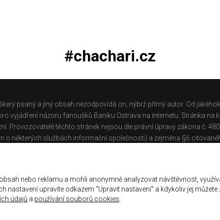
#chachari.cz
škerý psaný a jiný obsah nezodpovídá on, nýbrž přímý autor. Od jakéhok
o vyjádření názoru fanoušků Baníku Ostrava na internetu. Stránka na kt
ní. Provozovatelé těchto stránek nejsou dle právní úpravy zákona č. 48
n o některých službách informační společnosti) a zejména §6 citované
těchto stránek.
Galerie
|
Historie
|
Zprac. osobních údajů
|
Kontakt
 obsah nebo reklamu a mohli anonymně analyzovat návštěvnost, využív
jich nastavení upravíte odkazem "Upravit nastavení" a kdykoliv jej můžete
ch údajů
a
používání souborů cookies
.
ena.