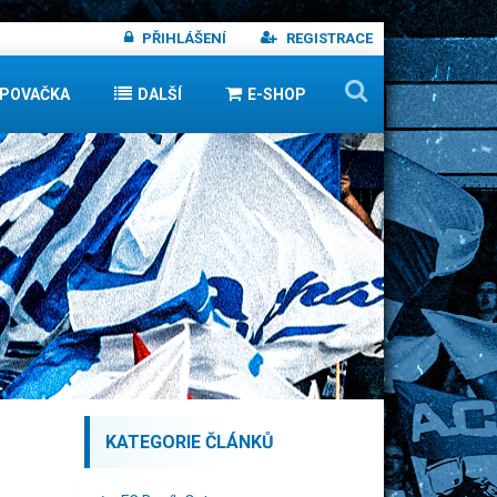
PŘIHLÁŠENÍ
REGISTRACE
IPOVAČKA
DALŠÍ
E-SHOP
KATEGORIE ČLÁNKŮ