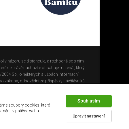
oliv názoru se distancuje, a rozhodně se s ním
eré se právě nacházíte obsahuje materiál, který
0/2004 Sb., o některých službách informační
ho zákona, odpovědni za příspěvky návštěvníků
Souhlasím
áme soubory cookies, které
 změnit v patičce webu.
Upravit nastavení
Created by