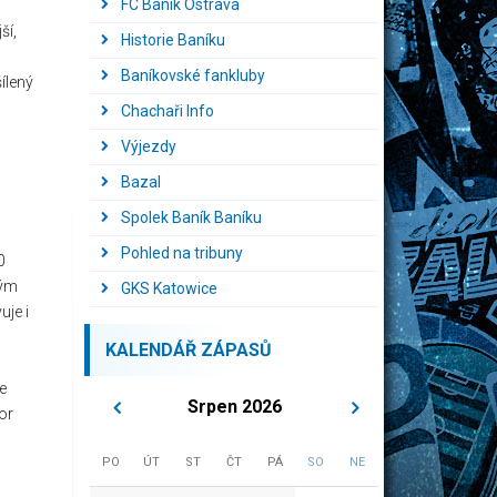
FC Baník Ostrava
ší,
Historie Baníku
Baníkovské fankluby
ílený
Chachaři Info
Výjezdy
Bazal
Spolek Baník Baníku
Pohled na tribuny
0
lým
GKS Katowice
uje i
KALENDÁŘ ZÁPASŮ
e
Srpen 2026
or
PO
ÚT
ST
ČT
PÁ
SO
NE