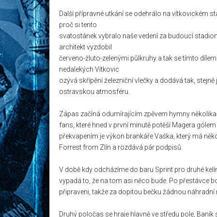
Další přípravné utkání se odehrálo na vítkovickém s
proč si tento
svatostánek vybralo naše vedení za budoucí stadion
architekt vyzdobil
červeno-žluto-zelenými půlkruhy a tak se tímto díle
nedalekých Vítkovic
ozývá skřípění železniční vlečky a dodává tak, stejně 
ostravskou atmosféru.
Zápas začíná odumírajícím zpěvem hymny několika je
fans, které hned v první minutě potěší Magera gólem
překvapením je výkon brankáře Vaška, který má někol
Forrest from Zlín a rozdává pár podpisů.
V době kdy odcházíme do baru Sprint pro druhé kelím
vypadá to, že na tom asi něco bude. Po přestávce boh
připraveni, takže za dopitou bečku žádnou náhradní 
Druhý poločas se hraje hlavně ve středu pole, Baník 