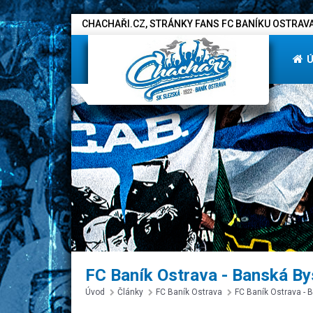
CHACHAŘI.CZ, STRÁNKY FANS FC BANÍKU OSTRAVA
FC Baník Ostrava - Banská Bys
Úvod
Články
FC Baník Ostrava
FC Baník Ostrava - 