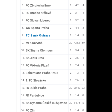
FC Zbrojovka Brno
5.
2
4:2
4
FC Hradec Králové
6.
2
2:1
4
FC Slovan Liberec
7.
2
3:2
3
AC Sparta Praha
8.
2
4:4
3
FC Baník Ostrava
9.
2
1:4
3
MFK Karviná
9.
30
43:51
39
SK Sigma Olomouc
10.
2
3:4
1
SK Artis Brno
11.
2
3:5
1
FC Viktoria Plzeň
12.
2
2:4
1
Bohemians Praha 1905
13.
2
1:3
1
1. FC Slovácko
14.
2
2:6
1
FK Dukla Praha
15.
30
20:42
23
FK Pardubice
15.
2
1:4
0
SK Dynamo České Budějovice
16.
30
14:78
5
FC Zlín
16.
2
1:4
0