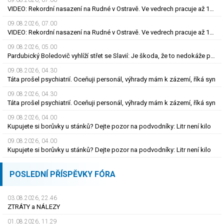
09.08.2026, 07.00
VIDEO: Rekordní nasazení na Rudné v Ostravě. Ve vedrech pracuje až 120 silničářů
09.08.2026, 07.00
VIDEO: Rekordní nasazení na Rudné v Ostravě. Ve vedrech pracuje až 120 silničářů
09.08.2026, 05.00
Pardubický Boledovič vyhlíží střet se Slavií: Je škoda, že to nedokáže postavit na mladých
09.08.2026, 04.30
Táta prošel psychiatrií. Oceňuji personál, výhrady mám k zázemí, říká syn
09.08.2026, 04.30
Táta prošel psychiatrií. Oceňuji personál, výhrady mám k zázemí, říká syn
09.08.2026, 04.00
Kupujete si borůvky u stánků? Dejte pozor na podvodníky: Litr není kilo
09.08.2026, 04.00
Kupujete si borůvky u stánků? Dejte pozor na podvodníky: Litr není kilo
POSLEDNÍ PŘÍSPĚVKY FÓRA
03.08.2026, 22.46
ZTRÁTY a NÁLEZY
01.08.2026, 11.29