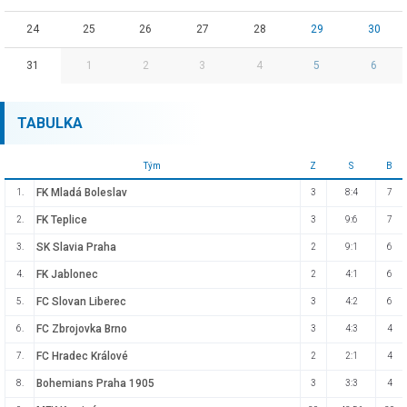
24
25
26
27
28
29
30
31
1
2
3
4
5
6
TABULKA
Tým
Z
S
B
FK Mladá Boleslav
1.
3
8:4
7
FK Teplice
2.
3
9:6
7
SK Slavia Praha
3.
2
9:1
6
FK Jablonec
4.
2
4:1
6
FC Slovan Liberec
5.
3
4:2
6
FC Zbrojovka Brno
6.
3
4:3
4
FC Hradec Králové
7.
2
2:1
4
Bohemians Praha 1905
8.
3
3:3
4