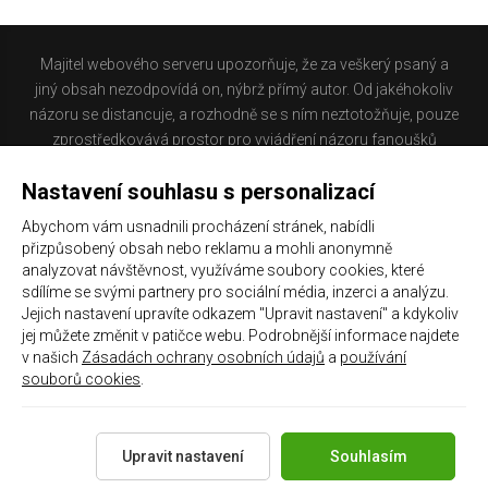
Majitel webového serveru upozorňuje, že za veškerý psaný a
jiný obsah nezodpovídá on, nýbrž přímý autor. Od jakéhokoliv
názoru se distancuje, a rozhodně se s ním neztotožňuje, pouze
zprostředkovává prostor pro vyjádření názoru fanoušků
Baníku Ostrava na internetu. Stránka na které se právě
Nastavení souhlasu s personalizací
nacházíte obsahuje materiál, který někteří lidé mohou
považovat za kontroverzní. Provozovatelé těchto stránek
Abychom vám usnadnili procházení stránek, nabídli
nejsou dle právní úpravy zákona č. 480/2004 Sb., o některých
přizpůsobený obsah nebo reklamu a mohli anonymně
službách informační společnosti a o změně některých zákonů
analyzovat návštěvnost, využíváme soubory cookies, které
(zákon o některých službách informační společnosti) a
sdílíme se svými partnery pro sociální média, inzerci a analýzu.
Jejich nastavení upravíte odkazem "Upravit nastavení" a kdykoliv
zejména §6 citovaného zákona, odpovědni za příspěvky
jej můžete změnit v patičce webu. Podrobnější informace najdete
návštěvníků těchto stránek.
v našich
Zásadách ochrany osobních údajů
a
používání
souborů cookies
.
Galerie
|
Historie
|
Zprac. osobních údajů
|
Kontakt
Upravit nastavení
Souhlasím
Copyright 2021 ©
Chachaři.cz
Všechna práva vyhrazena.
Created by