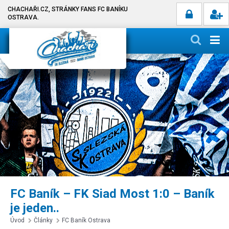
CHACHAŘI.CZ, STRÁNKY FANS FC BANÍKU
OSTRAVA.
FC Baník – FK Siad Most 1:0 – Baník
je jeden..
Úvod
Články
FC Baník Ostrava