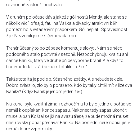
rozhodně zaslouží pochvalu.
V druhém poločase dává jakože gól hostů Mendy, ale stane se
několik věcí: ofsajd, faul na Vaška a divácky atraktivní běh
pomezního s vytaseným praporkem. Gól neplatí. Spravedlnost
žije. Nezvonili jsme klíčemi nadarmo.
Trenér Ščasný to po zápase komentuje slovy: „Nám se něco
podobného stalo počtvrté v sezoně. Nezpochybňuju kvalitu ani
šance Baníku, který ve druhé půlce výborně bránil. Ale když to
budeme tutlat, vrátí se nám totalitní režim.“
Takže totalita je podle p. Ščasného zpátky. Ale nebude tak zle.
Dobro zvítězilo, zlo bylo poraženo. Kdo by taky chtěl mít v lize dva
Baníky? (Když Baník je jenom jeden že?)
Na konci byla kvalitní zima, rozhodčímu to bylo jedno a pořád se
neměl k odpískání konce zápasu. Nakonec tedy zápas ukončit
musel a pan Košťál se již na svazu třese, že bude možná muset
mistrovský pohár předávat Baníku. Na poslední ceremoniál jistě
nemá dobré vzpomínky.