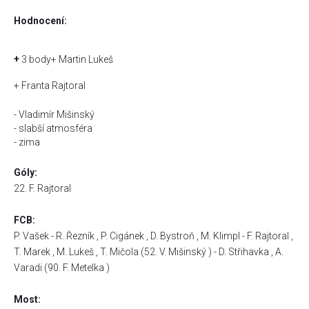
Hodnocení:
+
3 body
+ Martin Lukeš
+ Franta Rajtoral
- Vladimír Mišinský
- slabší atmosféra
- zima
Góly:
22. F. Rajtoral
FCB:
P. Vašek - R. Řezník , P. Cigánek , D. Bystroň , M. Klimpl - F. Rajtoral ,
T. Marek , M. Lukeš , T. Mičola (52. V. Mišinský ) - D. Střihavka , A.
Varadi (90. F. Metelka )
Most: