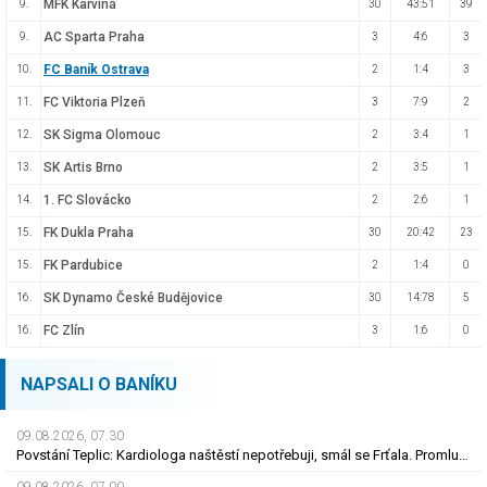
MFK Karviná
9.
30
43:51
39
AC Sparta Praha
9.
3
4:6
3
FC Baník Ostrava
10.
2
1:4
3
FC Viktoria Plzeň
11.
3
7:9
2
SK Sigma Olomouc
12.
2
3:4
1
SK Artis Brno
13.
2
3:5
1
1. FC Slovácko
14.
2
2:6
1
FK Dukla Praha
15.
30
20:42
23
FK Pardubice
15.
2
1:4
0
SK Dynamo České Budějovice
16.
30
14:78
5
FC Zlín
16.
3
1:6
0
NAPSALI O BANÍKU
09.08.2026, 07.30
Povstání Teplic: Kardiologa naštěstí nepotřebuji, smál se Frťala. Promluvil o zájmu Plzně