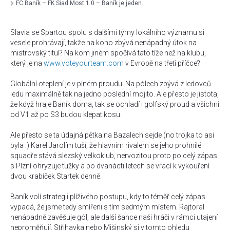
FC Baník – FK Siad Most 1:0 – Baník je jeden..
Slavia se Spartou spolu s dalšími týmy lokálního významu si
vesele prohrávají, takže na koho zbývá nenápadný útok na
mistrovský titul? Na kom jiném spočívá tato tíže než na klubu,
který je na
www.voteyourteam.com
v Evropě na třetí příčce?
Globální oteplení je v plném proudu. Na pólech zbývá z ledovců
ledu maximálně tak na jedno poslední mojito. Ale přesto je jistota,
že když hraje Baník doma, tak se ochladí i golfský proud a všichni
od V1 až po S3 budou klepat kosu.
Ale přesto se ta údajná pětka na Bazalech sejde (no trojka to asi
byla :) Karel Jarolím tuší, že hlavním rivalem se jeho prohnilé
squadře stává slezský velkoklub, nervozitou proto po celý zápas
s Plzní ohryzuje tužky a po dvanácti letech se vrací k vykouření
dvou krabiček Startek denně.
Baník volí strategii plíživého postupu, kdy to téměř celý zápas
vypadá, že jsme tedy smířeni s tím sedmým místem. Rajtoral
nenápadně zavěšuje gól, ale další šance naši hráči v rámci utajení
neproměňují. Střihavka nebo Mišinský si v tomto ohledu