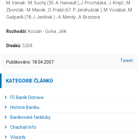
M. Vaniak - M. Suchý (35. A. Hainault ), J. Procházka , J. Krejčí , M.
Zbončák - M. Macek , O. Prášil (67. P. Jendruščák ), M. Vozábal , M.
Gašparík (78. J. Jeslínek ) - A. Mendy , A. Brzezina
Rozhodčí:
Kocián - Goňa , Jiřík
Diváků:
5269.
Tweet
Publikováno: 18.04.2007
KATEGORIE ČLÁNKŮ
FC Baník Ostrava
Historie Baníku
Baníkovské fankluby
Chachaři Info
Výjezdy