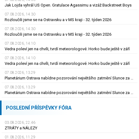
Jak Lojda vyhrál US Open. Gratulace Agassimu a vizáž Backstreet Boys
07.08.2026, 14.30
Rozloučili jsme se na Ostravsku a v MS kraji - 32. týden 2026
07.08.2026, 14.30
Rozloučili jsme se na Ostravsku a v MS kraji - 32. týden 2026
07.08.2026, 14.10
Vedra poleví jen na chvíli, tvrdí meteorologové. Horko bude ještě v září
07.08.2026, 14.10
Vedra poleví jen na chvíli, tvrdí meteorologové. Horko bude ještě v září
07.08.2026, 13.29
Planetárium Ostrava nabídne pozorování největšího zatmění Slunce za mnoho let
07.08.2026, 13.29
Planetárium Ostrava nabídne pozorování největšího zatmění Slunce za mnoho let
POSLEDNÍ PŘÍSPĚVKY FÓRA
03.08.2026, 22.46
ZTRÁTY a NÁLEZY
01.08.2026, 11.29