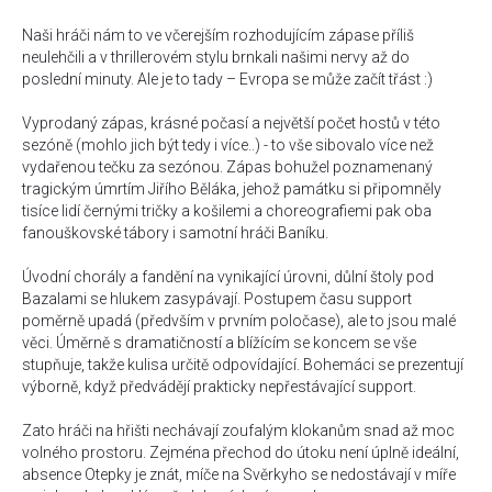
Naši hráči nám to ve včerejším rozhodujícím zápase příliš
neulehčili a v thrillerovém stylu brnkali našimi nervy až do
poslední minuty. Ale je to tady – Evropa se může začít třást
:)
Vyprodaný zápas, krásné počasí a největší počet hostů v této
sezóně (mohlo jich být tedy i více..) - to vše sibovalo více než
vydařenou tečku za sezónou. Zápas bohužel poznamenaný
tragickým úmrtím Jiřího Běláka, jehož památku si připomněly
tisíce lidí černými tričky a košilemi a choreografiemi pak oba
fanouškovské tábory i samotní hráči Baníku.
Úvodní chorály a fandění na vynikající úrovni, důlní štoly pod
Bazalami se hlukem zasypávají. Postupem času support
poměrně upadá (předvším v prvním poločase), ale to jsou malé
věci. Úměrně s dramatičností a blížícím se koncem se vše
stupňuje, takže kulisa určitě odpovídající. Bohemáci se prezentují
výborně, když předvádějí prakticky nepřestávající support.
Zato hráči na hřišti nechávají zoufalým klokanům snad až moc
volného prostoru. Zejména přechod do útoku není úplně ideální,
absence Otepky je znát, míče na Svěrkyho se nedostávají v míře