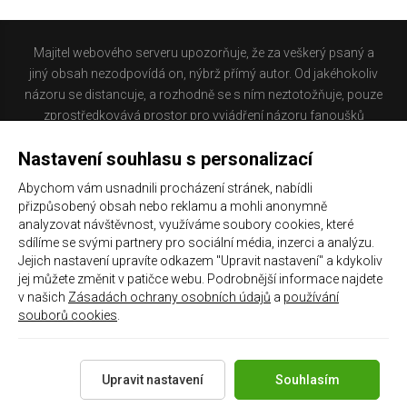
Majitel webového serveru upozorňuje, že za veškerý psaný a
jiný obsah nezodpovídá on, nýbrž přímý autor. Od jakéhokoliv
názoru se distancuje, a rozhodně se s ním neztotožňuje, pouze
zprostředkovává prostor pro vyjádření názoru fanoušků
Baníku Ostrava na internetu. Stránka na které se právě
Nastavení souhlasu s personalizací
nacházíte obsahuje materiál, který někteří lidé mohou
považovat za kontroverzní. Provozovatelé těchto stránek
Abychom vám usnadnili procházení stránek, nabídli
nejsou dle právní úpravy zákona č. 480/2004 Sb., o některých
přizpůsobený obsah nebo reklamu a mohli anonymně
službách informační společnosti a o změně některých zákonů
analyzovat návštěvnost, využíváme soubory cookies, které
(zákon o některých službách informační společnosti) a
sdílíme se svými partnery pro sociální média, inzerci a analýzu.
Jejich nastavení upravíte odkazem "Upravit nastavení" a kdykoliv
zejména §6 citovaného zákona, odpovědni za příspěvky
jej můžete změnit v patičce webu. Podrobnější informace najdete
návštěvníků těchto stránek.
v našich
Zásadách ochrany osobních údajů
a
používání
souborů cookies
.
Galerie
|
Historie
|
Zprac. osobních údajů
|
Kontakt
Upravit nastavení
Souhlasím
Copyright 2021 ©
Chachaři.cz
Všechna práva vyhrazena.
Created by