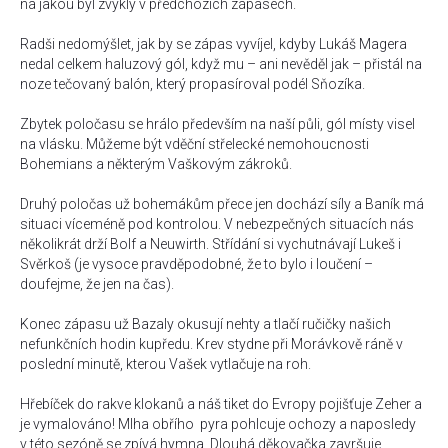
na jakou byl zvyklý v předchozích zápasech.
Radši nedomýšlet, jak by se zápas vyvíjel, kdyby Lukáš Magera
nedal celkem haluzový gól, když mu – ani nevěděl jak – přistál na
noze tečovaný balón, který propasíroval podél Sňozíka.
Zbytek poločasu se hrálo především na naší půli, gól místy visel
na vlásku. Můžeme být vděční střelecké nemohoucnosti
Bohemians a některým Vaškovým zákroků.
Druhý poločas už bohemákům přece jen dochází síly a Baník má
situaci víceméně pod kontrolou. V nebezpečných situacích nás
několikrát drží Bolf a Neuwirth. Střídání si vychutnávají Lukeš i
Svěrkoš (je vysoce pravděpodobné, že to bylo i loučení –
doufejme, že jen na čas).
Konec zápasu už Bazaly okusují nehty a tlačí ručičky našich
nefunkčních hodin kupředu. Krev stydne při Morávkově ráně v
poslední minutě, kterou Vašek vytlačuje na roh.
Hřebíček do rakve klokanů a náš tiket do Evropy pojišťuje Zeher a
je vymalováno! Mlha obřího
pyra pohlcuje ochozy a naposledy
v této sezóně se zpívá hymna. Dlouhá děkovačka završuje