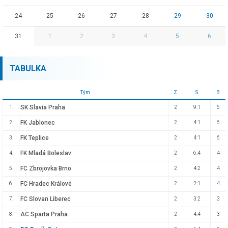
24
25
26
27
28
29
30
31
1
2
3
4
5
6
TABULKA
Tým
Z
S
B
SK Slavia Praha
1.
2
9:1
6
FK Jablonec
2.
2
4:1
6
FK Teplice
3.
2
4:1
6
FK Mladá Boleslav
4.
2
6:4
4
FC Zbrojovka Brno
5.
2
4:2
4
FC Hradec Králové
6.
2
2:1
4
FC Slovan Liberec
7.
2
3:2
3
AC Sparta Praha
8.
2
4:4
3