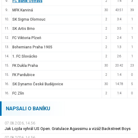
FC Baník Ostrava
9.
2
1:4
3
MFK Karviná
9.
30
43:51
39
SK Sigma Olomouc
10.
2
3:4
1
SK Artis Brno
11.
2
3:5
1
FC Viktoria Plzeň
12.
2
2:4
1
Bohemians Praha 1905
13.
2
1:3
1
1. FC Slovácko
14.
2
2:6
1
FK Dukla Praha
15.
30
20:42
23
FK Pardubice
15.
2
1:4
0
SK Dynamo České Budějovice
16.
30
14:78
5
FC Zlín
16.
2
1:4
0
NAPSALI O BANÍKU
07.08.2026, 14.56
Jak Lojda vyhrál US Open. Gratulace Agassimu a vizáž Backstreet Boys
07.08.2026, 14.56