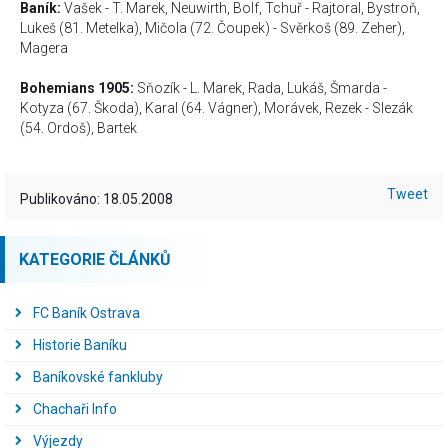
Baník:
Vašek - T. Marek, Neuwirth, Bolf, Tchuř - Rajtoral, Bystroň,
Lukeš (81. Metelka), Mičola (72. Čoupek) - Svěrkoš (89. Zeher),
Magera
Bohemians 1905:
Sňozík - L. Marek, Rada, Lukáš, Šmarda -
Kotyza (67. Škoda), Karal (64. Vágner), Morávek, Rezek - Slezák
(54. Ordoš), Bartek
Tweet
Publikováno: 18.05.2008
KATEGORIE ČLÁNKŮ
FC Baník Ostrava
Historie Baníku
Baníkovské fankluby
Chachaři Info
Výjezdy