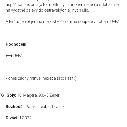
úspěšnou sezonu (a to mohlo být i mnohem lépe!) a odchází se
na vydatné oslavy do ostravských a jiných ulic.
A teď už jen příjemná starost – čekání na soupeře v poháru UEFA..
Hodnocení:
+++
UEFA!!!
-
dnes žádný mínus, netřeba si to kazit
:)
FG
Góly:
10. Magera, 90.+3 Zeher
Rozhodčí:
Paták - Teuber, Drastík
Diváci:
17 372