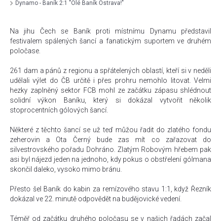
Dynamo - Baník 2:1 "Olé Baník Ostrava!"
Na jihu Čech se Baník proti místnímu Dynamu představil
festivalem spálených šancí a fanatickým suportem ve druhém
poločase.
261 dam a pánů z regionu a spřátelených oblastí, kteří si v neděli
udělali výlet do ČB určitě i přes prohru nemohlo litovat. Velmi
hezky zaplněný sektor FCB mohl ze začátku zápasu shlédnout
solidní výkon Baníku, který si dokázal vytvořit několik
stoprocentních gólových šancí.
Některé z těchto šancí se už teď můžou řadit do zlatého fondu
zeherovin a Ota Černý bude zas mít co zařazovat do
silvestrovského pořadu Dohráno. Zlatým Robovým hřebem pak
asi byl nájezd jeden na jednoho, kdy pokus o obstřelení gólmana
skončil daleko, vysoko mimo bránu.
Přesto šel Baník do kabin za remízového stavu 1:1, když Řezník
dokázal ve 22. minutě odpovědět na budějovické vedení.
Téměř od začátku druhého poločasu se v našich řadách začal