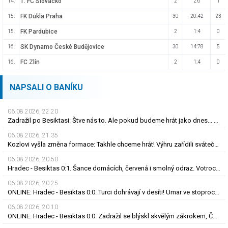
1. FC Slovácko
14.
2
2:6
1
FK Dukla Praha
15.
30
20:42
23
FK Pardubice
15.
2
1:4
0
SK Dynamo České Budějovice
16.
30
14:78
5
FC Zlín
16.
2
1:4
0
NAPSALI O BANÍKU
06.08.2026, 22.20
Zadražil po Besiktasi: Štve nás to. Ale pokud budeme hrát jako dnes... Co se stalo u gólu?
06.08.2026, 21.35
Kozlovi vyšla změna formace: Takhle chceme hrát! Výhru zařídili sváteční hlavičkáři
06.08.2026, 20.50
Hradec - Besiktas 0:1. Šance domácích, červená i smolný odraz. Votroci budou dotahovat
06.08.2026, 20.25
ONLINE: Hradec - Besiktas 0:0. Turci dohrávají v desíti! Umar ve stoprocentní šanci selhal
06.08.2026, 20.10
ONLINE: Hradec - Besiktas 0:0. Zadražil se blýskl skvělým zákrokem, Černý nedal tutovku