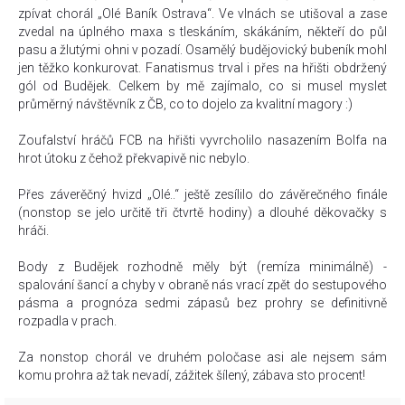
zpívat chorál „Olé Baník Ostrava“. Ve vlnách se utišoval a zase
zvedal na úplného maxa s tleskáním, skákáním, někteří do půl
pasu a žlutými ohni v pozadí. Osamělý budějovický bubeník mohl
jen těžko konkurovat. Fanatismus trval i přes na hřišti obdržený
gól od Budějek. Celkem by mě zajímalo, co si musel myslet
průměrný návštěvník z ČB, co to dojelo za kvalitní magory :)
Zoufalství hráčů FCB na hřišti vyvrcholilo nasazením Bolfa na
hrot útoku z čehož překvapivě nic nebylo.
Přes záverěčný hvizd „Olé..“ ještě zesílilo do závěrečného finále
(nonstop se jelo určitě tři čtvrtě hodiny) a dlouhé děkovačky s
hráči.
Body z Budějek rozhodně měly být (remíza minimálně) -
spalování šancí a chyby v obraně nás vrací zpět do sestupového
pásma a prognóza sedmi zápasů bez prohry se definitivně
rozpadla v prach.
Za nonstop chorál ve druhém poločase asi ale nejsem sám
komu prohra až tak nevadí, zážitek šílený, zábava sto procent!