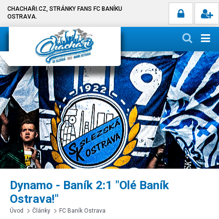
CHACHAŘI.CZ, STRÁNKY FANS FC BANÍKU
OSTRAVA.
Dynamo - Baník 2:1 "Olé Baník
Ostrava!"
Úvod
Články
FC Baník Ostrava