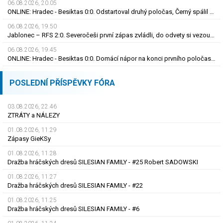
06.08.2026, 20.05
ONLINE: Hradec - Besiktas 0:0. Odstartoval druhý poločas, Černý spálil obrovskou šanci
06.08.2026, 19.50
Jablonec – RFS 2:0. Severočeši první zápas zvládli, do odvety si vezou nadějný náskok
06.08.2026, 19.45
ONLINE: Hradec - Besiktas 0:0. Domácí nápor na konci prvního poločasu, branka zatím nepadla
POSLEDNÍ PŘÍSPĚVKY FÓRA
03.08.2026, 22.46
ZTRÁTY a NÁLEZY
01.08.2026, 11.29
Zápasy GieKSy
01.08.2026, 11.28
Dražba hráčských dresů SILESIAN FAMILY - #25 Robert SADOWSKI
01.08.2026, 11.27
Dražba hráčských dresů SILESIAN FAMILY - #22
01.08.2026, 11.25
Dražba hráčských dresů SILESIAN FAMILY - #6