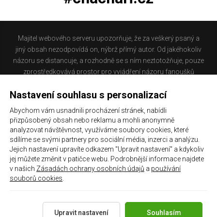
Majitel webového serveru upozorňuje, že za veškerý psaný a
jiný obsah nezodpovídá on, nýbrž přímý autor. Od jakéhokoliv
názoru se distancuje, a rozhodně se s ním neztotožňuje, pouze
zprostředkovává prostor pro vyjádření názoru fanoušků
Baníku Ostrava na internetu. Stránka na které se právě
Nastavení souhlasu s personalizací
nacházíte obsahuje materiál, který někteří lidé mohou
považovat za kontroverzní. Provozovatelé těchto stránek
Abychom vám usnadnili procházení stránek, nabídli
nejsou dle právní úpravy zákona č. 480/2004 Sb., o některých
přizpůsobený obsah nebo reklamu a mohli anonymně
službách informační společnosti a o změně některých zákonů
analyzovat návštěvnost, využíváme soubory cookies, které
(zákon o některých službách informační společnosti) a
sdílíme se svými partnery pro sociální média, inzerci a analýzu.
Jejich nastavení upravíte odkazem "Upravit nastavení" a kdykoliv
zejména §6 citovaného zákona, odpovědni za příspěvky
jej můžete změnit v patičce webu. Podrobnější informace najdete
návštěvníků těchto stránek.
v našich
Zásadách ochrany osobních údajů
a
používání
souborů cookies
.
Galerie
|
Historie
|
Zprac. osobních údajů
|
Kontakt
Upravit nastavení
Souhlasím
Copyright 2021 ©
Chachaři.cz
Všechna práva vyhrazena.