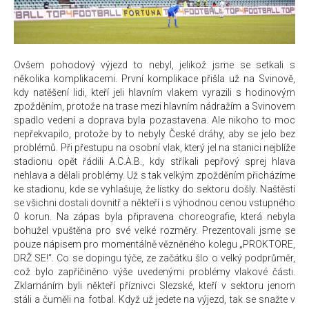
Ovšem pohodový výjezd to nebyl, jelikož jsme se setkali s
několika komplikacemi. První komplikace přišla už na Svinově,
kdy natěšení lidi, kteří jeli hlavním vlakem vyrazili s hodinovým
zpožděním, protože na trase mezi hlavním nádražím a Svinovem
spadlo vedení a doprava byla pozastavena. Ale nikoho to moc
nepřekvapilo, protože by to nebyly České dráhy, aby se jelo bez
problémů. Při přestupu na osobní vlak, který jel na stanici nejblíže
stadionu opět řádili A.C.A.B., kdy stříkali pepřový sprej hlava
nehlava a dělali problémy. Už s tak velkým zpožděním přicházíme
ke stadionu, kde se vyhlašuje, že lístky do sektoru došly. Naštěstí
se všichni dostali dovnitř a někteří i s výhodnou cenou vstupného
0 korun. Na zápas byla připravena choreografie, která nebyla
bohužel vpuštěna pro své velké rozměry. Prezentovali jsme se
pouze nápisem pro momentálně vězněného kolegu „PROKTORE,
DRŽ SE!“. Co se dopingu týče, ze začátku šlo o velký podprůměr,
což bylo zapříčiněno výše uvedenými problémy vlakové části.
Zklamáním byli někteří příznivci Slezské, kteří v sektoru jenom
stáli a čuměli na fotbal. Když už jedete na výjezd, tak se snažte v