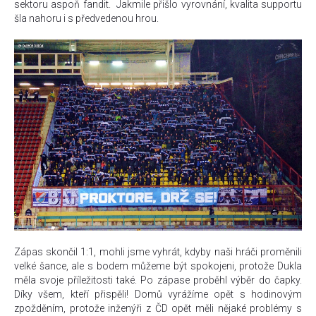
sektoru aspoň fandit. Jakmile přišlo vyrovnání, kvalita supportu
šla nahoru i s předvedenou hrou.
Zápas skončil 1:1, mohli jsme vyhrát, kdyby naši hráči proměnili
velké šance, ale s bodem můžeme být spokojeni, protože Dukla
měla svoje příležitosti také. Po zápase proběhl výběr do čapky.
Díky všem, kteří přispěli! Domů vyrážíme opět s hodinovým
zpožděním, protože inženýři z ČD opět měli nějaké problémy s