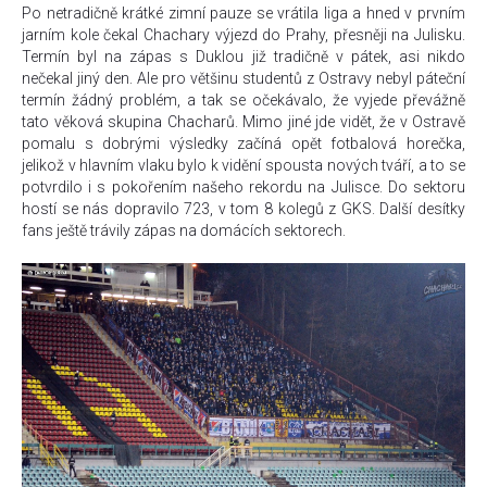
Po netradičně krátké zimní pauze se vrátila liga a hned v prvním
jarním kole čekal Chachary výjezd do Prahy, přesněji na Julisku.
Termín byl na zápas s Duklou již tradičně v pátek, asi nikdo
nečekal jiný den. Ale pro většinu studentů z Ostravy nebyl páteční
termín žádný problém, a tak se očekávalo, že vyjede převážně
tato věková skupina Chacharů. Mimo jiné jde vidět, že v Ostravě
pomalu s dobrými výsledky začíná opět fotbalová horečka,
jelikož v hlavním vlaku bylo k vidění spousta nových tváří, a to se
potvrdilo i s pokořením našeho rekordu na Julisce. Do sektoru
hostí se nás dopravilo 723, v tom 8 kolegů z GKS. Další desítky
fans ještě trávily zápas na domácích sektorech.