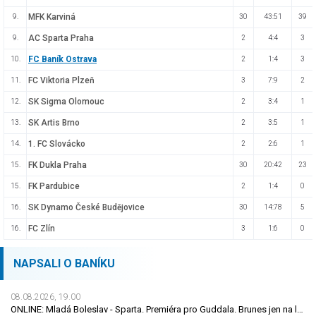
MFK Karviná
9.
30
43:51
39
AC Sparta Praha
9.
2
4:4
3
FC Baník Ostrava
10.
2
1:4
3
FC Viktoria Plzeň
11.
3
7:9
2
SK Sigma Olomouc
12.
2
3:4
1
SK Artis Brno
13.
2
3:5
1
1. FC Slovácko
14.
2
2:6
1
FK Dukla Praha
15.
30
20:42
23
FK Pardubice
15.
2
1:4
0
SK Dynamo České Budějovice
16.
30
14:78
5
FC Zlín
16.
3
1:6
0
NAPSALI O BANÍKU
08.08.2026, 19.00
ONLINE: Mladá Boleslav - Sparta. Premiéra pro Guddala. Brunes jen na lavičce, hraje Vojta