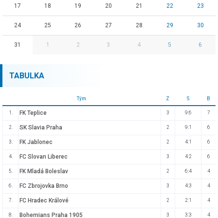
17
18
19
20
21
22
23
24
25
26
27
28
29
30
31
1
2
3
4
5
6
TABULKA
Tým
Z
S
B
FK Teplice
1.
3
9:6
7
SK Slavia Praha
2.
2
9:1
6
FK Jablonec
3.
2
4:1
6
FC Slovan Liberec
4.
3
4:2
6
FK Mladá Boleslav
5.
2
6:4
4
FC Zbrojovka Brno
6.
3
4:3
4
FC Hradec Králové
7.
2
2:1
4
Bohemians Praha 1905
8.
3
3:3
4