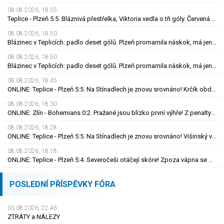
08.08.2026, 18.55
Teplice - Plzeň 5:5. Bláznivá přestřelka, Viktoria vedla o tři góly. Červená pro Krčíka
08.08.2026, 18.50
Blázinec v Teplicích: padlo deset gólů. Plzeň promarnila náskok, má jen bod
08.08.2026, 18.50
Blázinec v Teplicích: padlo deset gólů. Plzeň promarnila náskok, má jen bod
08.08.2026, 18.45
ONLINE: Teplice - Plzeň 5:5. Na Stínadlech je znovu srovnáno! Krčík obdržel červenou kartu
08.08.2026, 18.30
ONLINE: Zlín - Bohemians 0:2. Pražané jsou blízko první výhře! Z penalty zvýšil Čermák
08.08.2026, 18.28
ONLINE: Teplice - Plzeň 5:5. Na Stínadlech je znovu srovnáno! Višinský vrací Viktorii do hry
08.08.2026, 18.18
ONLINE: Teplice - Plzeň 5:4. Severočeši otáčejí skóre! Zpoza vápna se prosadil Fortelný
POSLEDNÍ PŘÍSPĚVKY FÓRA
03.08.2026, 22.46
ZTRÁTY a NÁLEZY