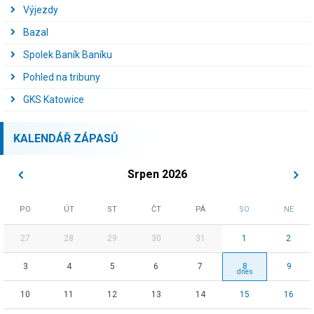
Výjezdy
Bazal
Spolek Baník Baníku
Pohled na tribuny
GKS Katowice
KALENDÁŘ ZÁPASŮ
Srpen 2026
PO
ÚT
ST
ČT
PÁ
SO
NE
27
28
29
30
31
1
2
3
4
5
6
7
8
9
10
11
12
13
14
15
16