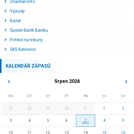
Chachaři Info
Výjezdy
Bazal
Spolek Baník Baníku
Pohled na tribuny
GKS Katowice
KALENDÁŘ ZÁPASŮ
Srpen 2026
PO
ÚT
ST
ČT
PÁ
SO
NE
27
28
29
30
31
1
2
3
4
5
6
7
8
9
10
11
12
13
14
15
16