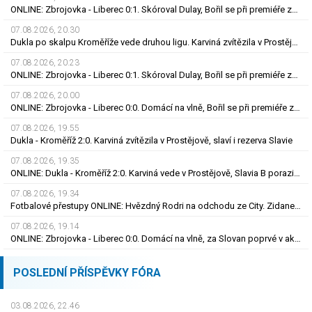
ONLINE: Zbrojovka - Liberec 0:1. Skóroval Dulay, Bořil se při premiéře za Slovan zranil
07.08.2026, 20.30
Dukla po skalpu Kroměříže vede druhou ligu. Karviná zvítězila v Prostějově, remíza Ústí
07.08.2026, 20.23
ONLINE: Zbrojovka - Liberec 0:1. Skóroval Dulay, Bořil se při premiéře za Slovan zranil
07.08.2026, 20.00
ONLINE: Zbrojovka - Liberec 0:0. Domácí na vlně, Bořil se při premiéře za Slovan zranil
07.08.2026, 19.55
Dukla - Kroměříž 2:0. Karviná zvítězila v Prostějově, slaví i rezerva Slavie
07.08.2026, 19.35
ONLINE: Dukla - Kroměříž 2:0. Karviná vede v Prostějově, Slavia B porazila Třinec
07.08.2026, 19.34
Fotbalové přestupy ONLINE: Hvězdný Rodri na odchodu ze City. Zidane má nové angažmá
07.08.2026, 19.14
ONLINE: Zbrojovka - Liberec 0:0. Domácí na vlně, za Slovan poprvé v akci Bořil
POSLEDNÍ PŘÍSPĚVKY FÓRA
03.08.2026, 22.46