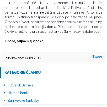
Jak už možná někteří z vás zaznamenali, minulý pátek nás
nadobro opustil chachar, Libor „Turek“ z Petřvaldu. Čest jeho
památce vzdáme na nejbližším zápase v Jihlavě. A to sice
formou pietního transparentu visícího po celý zápas na plotě.
Z tohoto důvodu apelujeme na všechny baníkovské fans skupiny,
nechejte pro tentokrát vlajky doma. Plot bude patřit vzpomínce na
člověka, jenž toho pro nás chachary udělal v nedávné době dost.
Libore, odpočívej v pokoji!
Tweet
Publikováno: 14.09.2012
KATEGORIE ČLÁNKŮ
FC Baník Ostrava
Historie Baníku
Baníkovské fankluby