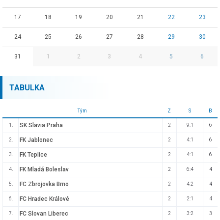
17
18
19
20
21
22
23
24
25
26
27
28
29
30
31
1
2
3
4
5
6
TABULKA
Tým
Z
S
B
SK Slavia Praha
1.
2
9:1
6
FK Jablonec
2.
2
4:1
6
FK Teplice
3.
2
4:1
6
FK Mladá Boleslav
4.
2
6:4
4
FC Zbrojovka Brno
5.
2
4:2
4
FC Hradec Králové
6.
2
2:1
4
FC Slovan Liberec
7.
2
3:2
3