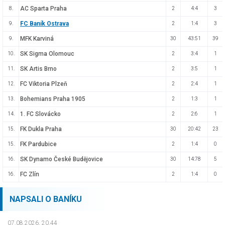
AC Sparta Praha
8.
2
4:4
3
FC Baník Ostrava
9.
2
1:4
3
MFK Karviná
9.
30
43:51
39
SK Sigma Olomouc
10.
2
3:4
1
SK Artis Brno
11.
2
3:5
1
FC Viktoria Plzeň
12.
2
2:4
1
Bohemians Praha 1905
13.
2
1:3
1
1. FC Slovácko
14.
2
2:6
1
FK Dukla Praha
15.
30
20:42
23
FK Pardubice
15.
2
1:4
0
SK Dynamo České Budějovice
16.
30
14:78
5
FC Zlín
16.
2
1:4
0
NAPSALI O BANÍKU
07.08.2026, 20.44