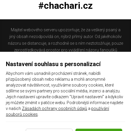
#chachari.cz
Majitel webového serveru upozorňuje, že za veškerý psaný a
jiný obsah nezodpovídá on, nýbrž přímý autor. Od jakéhokoliv
názoru se distancuje, a rozhodně se s ním neztotožňuje, pouze
zprostředkovává prostor pro vyjádření názoru fanoušků
Baníku Ostrava na internetu. Stránka na které se právě
Nastavení souhlasu s personalizací
nacházíte obsahuje materiál, který někteří lidé mohou
považovat za kontroverzní. Provozovatelé těchto stránek
Abychom vám usnadnili procházení stránek, nabídli
nejsou dle právní úpravy zákona č. 480/2004 Sb., o některých
přizpůsobený obsah nebo reklamu a mohli anonymně
službách informační společnosti a o změně některých zákonů
analyzovat návštěvnost, využíváme soubory cookies, které
(zákon o některých službách informační společnosti) a
sdílíme se svými partnery pro sociální média, inzerci a analýzu.
Jejich nastavení upravíte odkazem "Upravit nastavení" a kdykoliv
zejména §6 citovaného zákona, odpovědni za příspěvky
jej můžete změnit v patičce webu. Podrobnější informace najdete
návštěvníků těchto stránek.
v našich
Zásadách ochrany osobních údajů
a
používání
souborů cookies
.
Galerie
|
Historie
|
Zprac. osobních údajů
|
Kontakt