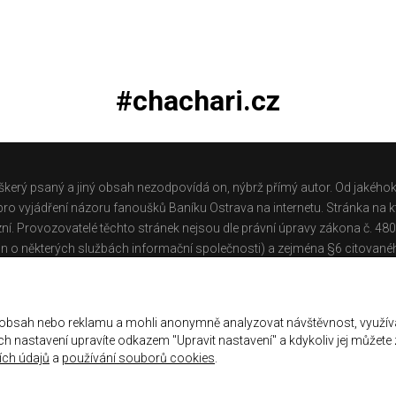
#chachari.cz
škerý psaný a jiný obsah nezodpovídá on, nýbrž přímý autor. Od jakéhok
o vyjádření názoru fanoušků Baníku Ostrava na internetu. Stránka na kt
ní. Provozovatelé těchto stránek nejsou dle právní úpravy zákona č. 48
n o některých službách informační společnosti) a zejména §6 citované
těchto stránek.
Galerie
|
Historie
|
Zprac. osobních údajů
|
Kontakt
 obsah nebo reklamu a mohli anonymně analyzovat návštěvnost, využív
jich nastavení upravíte odkazem "Upravit nastavení" a kdykoliv jej můžete
ch údajů
a
používání souborů cookies
.
ena.