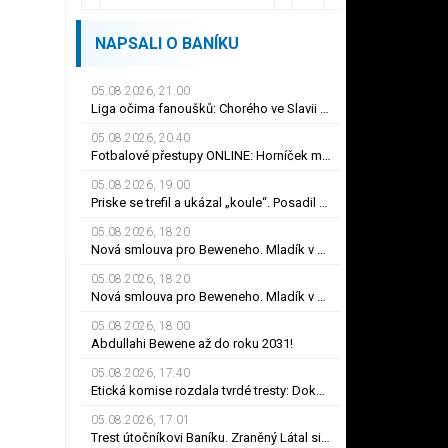
NAPSALI O BANÍKU
05.08.2026, 21.00
Liga očima fanoušků: Chorého ve Slavii zpět nechtějí, sestava Plzně vytažená z klobouku
05.08.2026, 20.40
Fotbalové přestupy ONLINE: Horníček má po příchodu do Newcastlu nového trenéra
05.08.2026, 19.00
Priske se trefil a ukázal „koule“. Posadil Haraslína, Macek a Ryneš jako jackpot
05.08.2026, 18.20
Nová smlouva pro Beweneho. Mladík v Baníku Ostrava prodloužil až do léta 2031
05.08.2026, 18.20
Nová smlouva pro Beweneho. Mladík v Baníku Ostrava prodloužil až do léta 2031
05.08.2026, 18.00
Abdullahi Bewene až do roku 2031!
05.08.2026, 17.40
Etická komise rozdala tvrdé tresty: Dokonce i 30 měsíců! Pokazil si Šigut kariéru?
05.08.2026, 17.01
Trest útočníkovi Baníku. Zraněný Látal si nezahraje dva měsíce, dostal i pokutu