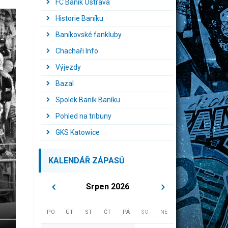
FC Baník Ostrava
Historie Baníku
Baníkovské fankluby
Chachaři Info
Výjezdy
Bazal
Spolek Baník Baníku
Pohled na tribuny
GKS Katowice
KALENDÁŘ ZÁPASŮ
Srpen 2026
PO
ÚT
ST
ČT
PÁ
SO
NE