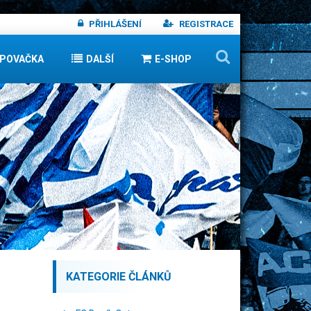
PŘIHLÁŠENÍ
REGISTRACE
IPOVAČKA
DALŠÍ
E-SHOP
KATEGORIE ČLÁNKŮ