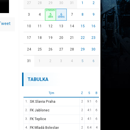
27
28
29
30
31
1
2
3
4
5
6
7
8
9
Tweet
10
11
12
13
14
15
16
17
18
19
20
21
22
23
24
25
26
27
28
29
30
31
1
2
3
4
5
6
TABULKA
Tým
Z
S
B
SK Slavia Praha
1.
2
9:1
6
FK Jablonec
2.
2
4:1
6
FK Teplice
3.
2
4:1
6
FK Mladá Boleslav
4.
2
6:4
4