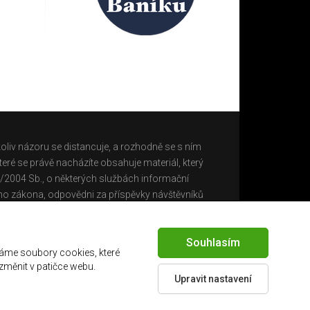
oliv názoru se distancuje, a rozhodně se s ním
eré se právě nacházíte obsahuje materiál, který
0/2004 Sb., o některých službách informační
ho zákona, odpovědni za příspěvky návštěvníků
Souhlasím
áme soubory cookies, které
 změnit v patičce webu.
Upravit nastavení
Created by