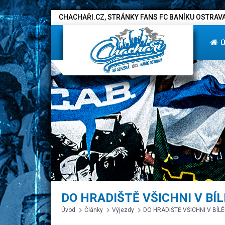
CHACHAŘI.CZ, STRÁNKY FANS FC BANÍKU OSTRAVA
DO HRADIŠTĚ VŠICHNI V BÍL
Úvod
Články
Výjezdy
DO HRADIŠTĚ VŠICHNI V BÍLÉ