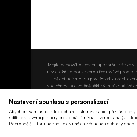
Majitel webového serveru upozorňuje, že za ve
neztotožňuje, pouze zprostředkovává prostor pr
někteří lidé mohou považovat za kontroverz
společnosti a o změně některých zákonů (záko
Nastavení souhlasu s personalizací
Abychom vám usnadnili procházení stránek, nabídli přizpůsobený
sdílíme se svými partnery pro sociální média, inzerci a analýzu. Je
Podrobnější informace najdete v našich
Zásadách ochrany osobní
Copyright 2021 ©
Chachaři.cz
Všechna práva vyhraz