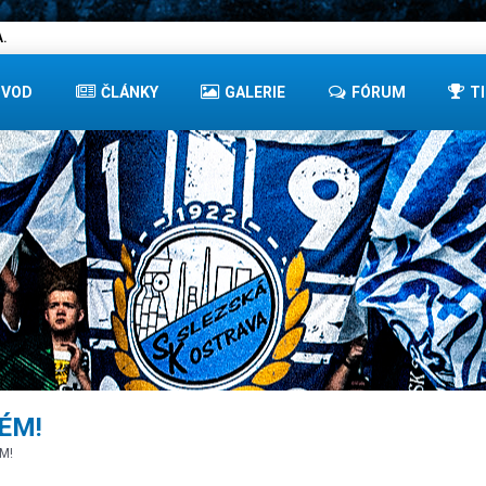
.
ÚVOD
ČLÁNKY
GALERIE
FÓRUM
T
ÉM!
M!