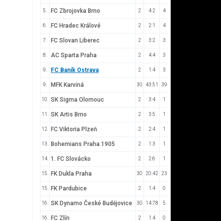
FC Zbrojovka Brno
5.
2
4:2
4
FC Hradec Králové
6.
2
2:1
4
FC Slovan Liberec
7.
2
3:2
3
AC Sparta Praha
8.
2
4:4
3
FC Baník Ostrava
9.
2
1:4
3
MFK Karviná
9.
30
43:51
39
SK Sigma Olomouc
10.
2
3:4
1
SK Artis Brno
11.
2
3:5
1
FC Viktoria Plzeň
12.
2
2:4
1
Bohemians Praha 1905
13.
2
1:3
1
1. FC Slovácko
14.
2
2:6
1
FK Dukla Praha
15.
30
20:42
23
FK Pardubice
15.
2
1:4
0
SK Dynamo České Budějovice
16.
30
14:78
5
FC Zlín
16.
2
1:4
0