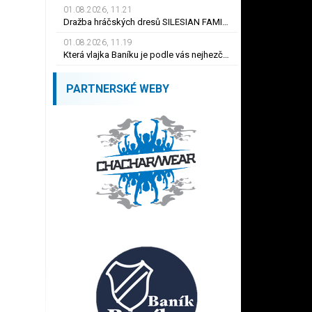
01.08.2026, 11.21
Dražba hráčských dresů SILESIAN FAMILY - #1 Viktor BUDÍNSKÝ
01.08.2026, 11.19
Která vlajka Baníku je podle vás nejhezčí ?
PARTNERSKÉ WEBY