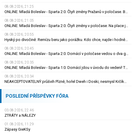
08.08.2026, 21.25
ONLINE: Mladá Boleslav - Sparta 2:0. Čtyři změny Pražanů v poločase. Brunes trefil tyč
08.08.2026, 21.05
ONLINE: Mladá Boleslav - Sparta 2:0. Čtyři změny v poločase. Na place jsou Brunes i Karabec
08.08.2026, 20.55
Hyský po divočině: Remízu beru jako porážku. Kdo chce, najde i hodně pozitivních věcí
08.08.2026, 20.45
ONLINE: Mladá Boleslav - Sparta 2:0. Domácí v poločase vedou o dva góly! Letenští bez střely
08.08.2026, 20.35
ONLINE: Mladá Boleslav - Sparta 1:0. Domácí jdou v úvodu do vedení! Trefil se Šubert
08.08.2026, 20.34
NEAKCEPTOVATELNÝ průšvih Plzně, hořel Dweh i Doski, nesmysl Krčíka. Ustojí to Hyský?
POSLEDNÍ PŘÍSPĚVKY FÓRA
03.08.2026, 22.46
ZTRÁTY a NÁLEZY
01.08.2026, 11.29
Zápasy GieKSy