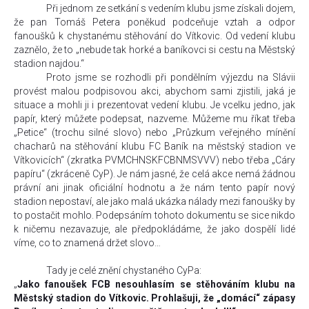
Při jednom ze setkání s vedením klubu jsme získali dojem,
že pan Tomáš Petera poněkud podceňuje vztah a odpor
fanoušků k chystanému stěhování do Vítkovic. Od vedení klubu
zaznělo, že to „nebude tak horké a baníkovci si cestu na Městský
stadion najdou.“
Proto jsme se rozhodli při pondělním výjezdu na Slávii
provést malou podpisovou akci, abychom sami zjistili, jaká je
situace a mohli ji i prezentovat vedení klubu. Je vcelku jedno, jak
papír, který můžete podepsat, nazveme. Můžeme mu říkat třeba
„Petice“ (trochu silné slovo) nebo „Průzkum veřejného mínění
chacharů na stěhování klubu FC Baník na městský stadion ve
Vítkovicích“ (zkratka PVMCHNSKFCBNMSVVV) nebo třeba „Cáry
papíru“ (zkráceně CyP). Je nám jasné, že celá akce nemá žádnou
právní ani jinak oficiální hodnotu a že nám tento papír nový
stadion nepostaví, ale jako malá ukázka nálady mezi fanoušky by
to postačit mohlo. Podepsáním tohoto dokumentu se sice nikdo
k ničemu nezavazuje, ale předpokládáme, že jako dospělí lidé
víme, co to znamená držet slovo…
Tady je celé znění chystaného CyPa:
„
Jako fanoušek FCB nesouhlasím se stěhováním klubu na
Městský stadion do Vítkovic. Prohlašuji, že „domácí“ zápasy