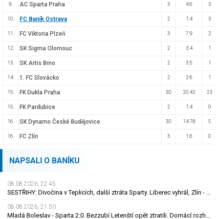
AC Sparta Praha
9.
3
4:6
3
FC Baník Ostrava
10.
2
1:4
3
FC Viktoria Plzeň
11.
3
7:9
2
SK Sigma Olomouc
12.
2
3:4
1
SK Artis Brno
13.
2
3:5
1
1. FC Slovácko
14.
2
2:6
1
FK Dukla Praha
15.
30
20:42
23
FK Pardubice
15.
2
1:4
0
SK Dynamo České Budějovice
16.
30
14:78
5
FC Zlín
16.
3
1:6
0
NAPSALI O BANÍKU
08.08.2026, 22.45
SESTŘIHY: Divočina v Teplicích, další ztráta Sparty. Liberec vyhrál, Zlín - Bohemians 0:2
08.08.2026, 21.50
Mladá Boleslav - Sparta 2:0. Bezzubí Letenští opět ztratili. Domácí rozhodli v první půli