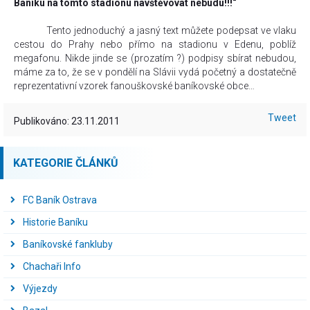
Baníku na tomto stadionu navštěvovat nebudu!!!“
Tento jednoduchý a jasný text můžete podepsat ve vlaku
cestou do Prahy nebo přímo na stadionu v Edenu, poblíž
megafonu. Nikde jinde se (prozatím ?) podpisy sbírat nebudou,
máme za to, že se v pondělí na Slávii vydá početný a dostatečně
reprezentativní vzorek fanouškovské baníkovské obce…
Tweet
Publikováno: 23.11.2011
KATEGORIE ČLÁNKŮ
FC Baník Ostrava
Historie Baníku
Baníkovské fankluby
Chachaři Info
Výjezdy