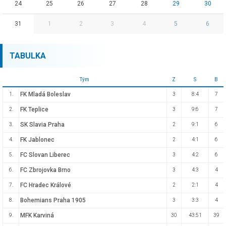
24
25
26
27
28
29
30
31
1
2
3
4
5
6
TABULKA
Tým
Z
S
B
FK Mladá Boleslav
1.
3
8:4
7
FK Teplice
2.
3
9:6
7
SK Slavia Praha
3.
2
9:1
6
FK Jablonec
4.
2
4:1
6
FC Slovan Liberec
5.
3
4:2
6
FC Zbrojovka Brno
6.
3
4:3
4
FC Hradec Králové
7.
2
2:1
4
Bohemians Praha 1905
8.
3
3:3
4
MFK Karviná
9.
30
43:51
39