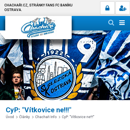
CHACHAŘI.CZ, STRÁNKY FANS FC BANÍKU
OSTRAVA.
CyP: "Vítkovice ne!!!"
Úvod
Články
Chachaři Info
CyP: "Vítkovice ne!!!"