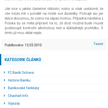
Jde sice o jakési částečné vítězství, nutno si však uvědomit, že
vše může mít v pondělí na místě své důsledky. Policajti asi jen
těžce zkousnou, že cizinci na zápas mohou. Případná návštěva z
Polska by se měla připravit na to, že dost možná bude muset
podstoupit kontrolní alkoholový test a důkladnější prohlídku. S
tímto již moc dělat nejde…
Tweet
Publikováno: 12.03.2010
KATEGORIE ČLÁNKŮ
FC Baník Ostrava
Historie Baníku
Baníkovské fankluby
Chachaři Info
Výjezdy