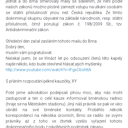
jednat a do Brna směřovaly maily se sdělením, že není podle
našich zákonů možno plošně zamezit vstupu na utkání osobám
se státní příslušností jinou než Česká republika. Že tímto
diskriminují skupinu obyvatel na základě národnosti, resp. státní
příslušnosti, čímž porušují zákon č. 198/2009 Sb., tzv.
Antidiskriminační zákon.
Středeční den začal zasláním tohoto mailu do Brna:
Dobrý den,
musím vám pogratulovat.
Nečekal jsem, že se třináct let po odsouzení členů této kapely
najde někdo, kdo bude otevřeně hlásat jejich myšlenky.
http://www.youtube.com/watch?v=lFgxC6ohttA
S přáním rozpoutání pěkné kauzičky, XY
Poté jsme advokátovi podepsali plnou moc, aby nás mohl
zastupovat a ten o celé kauze informoval brněnskou radnici
(hraje se na Městském stadionu). Jiný náš právník se pak ve věci
obrátil na své brněnské kontakty. Proběhlo několik
korespondencí na několika úrovních, Brno se radilo se svými
právníky až z toho ve čtvrtek vzešlo vyřazení tohoto
diskriminačního bodu z návštěvních podmínek zápasu.