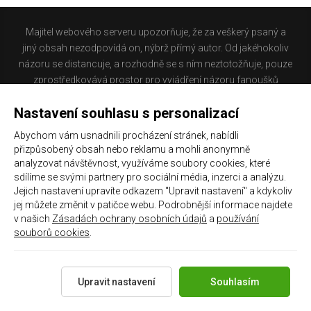
Majitel webového serveru upozorňuje, že za veškerý psaný a
jiný obsah nezodpovídá on, nýbrž přímý autor. Od jakéhokoliv
názoru se distancuje, a rozhodně se s ním neztotožňuje, pouze
zprostředkovává prostor pro vyjádření názoru fanoušků
Baníku Ostrava na internetu. Stránka na které se právě
Nastavení souhlasu s personalizací
nacházíte obsahuje materiál, který někteří lidé mohou
považovat za kontroverzní. Provozovatelé těchto stránek
Abychom vám usnadnili procházení stránek, nabídli
nejsou dle právní úpravy zákona č. 480/2004 Sb., o některých
přizpůsobený obsah nebo reklamu a mohli anonymně
službách informační společnosti a o změně některých zákonů
analyzovat návštěvnost, využíváme soubory cookies, které
(zákon o některých službách informační společnosti) a
sdílíme se svými partnery pro sociální média, inzerci a analýzu.
Jejich nastavení upravíte odkazem "Upravit nastavení" a kdykoliv
zejména §6 citovaného zákona, odpovědni za příspěvky
jej můžete změnit v patičce webu. Podrobnější informace najdete
návštěvníků těchto stránek.
v našich
Zásadách ochrany osobních údajů
a
používání
souborů cookies
.
Galerie
|
Historie
|
Zprac. osobních údajů
|
Kontakt
Upravit nastavení
Souhlasím
Copyright 2021 ©
Chachaři.cz
Všechna práva vyhrazena.
Created by