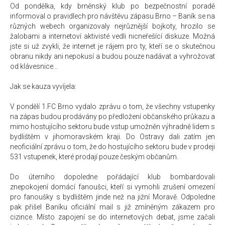
Od pondělka, kdy brněnský klub po bezpečnostní poradě
informoval o pravidlech pro návštěvu zápasu Brno – Baník se na
různých webech organizovaly nejrůznější bojkoty, hrozilo se
žalobami a internetoví aktivisté vedli nicneřešící diskuze. Možná
jste si už zvykli, že internet je rájem pro ty, kteří se o skutečnou
obranu nikdy ani nepokusí a budou pouze nadávat a vyhrožovat
od klávesnice…
Jak se kauza vyvíjela:
V pondělí 1.FC Brno vydalo zprávu o tom, že všechny vstupenky
na zápas budou prodávány po předložení občanského průkazu a
mimo hostujícího sektoru bude vstup umožněn výhradně lidem s
bydlištěm v jihomoravském kraji. Do Ostravy dali zatím jen
neoficiální zprávu o tom, že do hostujícího sektoru bude v prodeji
531 vstupenek, které prodají pouze českým občanům.
Do úterního dopoledne pořádající klub bombardovali
znepokojení domácí fanoušci, kteří si vymohli zrušení omezení
pro fanoušky s bydlištěm jinde než na jižní Moravě. Odpoledne
pak přišel Baníku oficiální mail s již zmíněným zákazem pro
cizince. Místo zapojení se do internetových debat, jsme začali