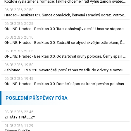
Kozlovi vyšla změna formace: Takhle chceme hrát! Výhru zařídili sváteční hlavičkáři
06.08.2026, 20.50
Hradec - Besiktas 0:1. Šance domácích, červená i smolný odraz. Votroci budou dotahovat
06.08.2026, 20.25
ONLINE: Hradec - Besiktas 0:0. Turci dohrávají v desíti! Umar ve stoprocentní šanci selhal
06.08.2026, 20.10
ONLINE: Hradec - Besiktas 0:0. Zadražil se blýskl skvělým zákrokem, Černý nedal tutovku
06.08.2026, 20.05
ONLINE: Hradec - Besiktas 0:0. Odstartoval druhý poločas, Černý spálil obrovskou šanci
06.08.2026, 19.50
Jablonec – RFS 2:0. Severočeši první zápas zvládli, do odvety si vezou nadějný náskok
06.08.2026, 19.45
ONLINE: Hradec - Besiktas 0:0. Domácí nápor na konci prvního poločasu, branka zatím nepadla
POSLEDNÍ PŘÍSPĚVKY FÓRA
03.08.2026, 22.46
ZTRÁTY a NÁLEZY
01.08.2026, 11.29
Zápasy GieKSy