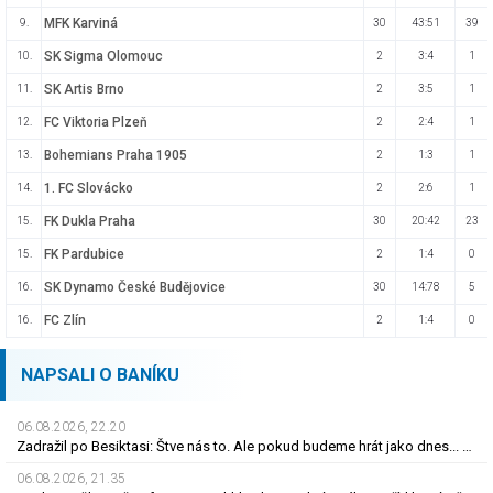
MFK Karviná
9.
30
43:51
39
SK Sigma Olomouc
10.
2
3:4
1
SK Artis Brno
11.
2
3:5
1
FC Viktoria Plzeň
12.
2
2:4
1
Bohemians Praha 1905
13.
2
1:3
1
1. FC Slovácko
14.
2
2:6
1
FK Dukla Praha
15.
30
20:42
23
FK Pardubice
15.
2
1:4
0
SK Dynamo České Budějovice
16.
30
14:78
5
FC Zlín
16.
2
1:4
0
NAPSALI O BANÍKU
06.08.2026, 22.20
Zadražil po Besiktasi: Štve nás to. Ale pokud budeme hrát jako dnes... Co se stalo u gólu?
06.08.2026, 21.35