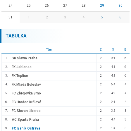
24
25
26
27
28
29
30
31
1
2
3
4
5
6
TABULKA
Tým
Z
S
B
SK Slavia Praha
1.
2
9:1
6
FK Jablonec
2.
2
4:1
6
FK Teplice
3.
2
4:1
6
FK Mladá Boleslav
4.
2
6:4
4
FC Zbrojovka Brno
5.
2
4:2
4
FC Hradec Králové
6.
2
2:1
4
FC Slovan Liberec
7.
2
3:2
3
AC Sparta Praha
8.
2
4:4
3
FC Baník Ostrava
9.
2
1:4
3