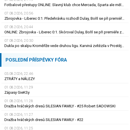
Fotbalové přestupy ONLINE: Slavný klub chce Mercada, Sparta ale měla nabídku odmítnout
07.08.2026, 20.56
Zbrojovka - Liberec 0:1. Předehrávku rozhodl Dulay, Bořil se při premiéře za Slovan zranil
07.08.2026, 20.44
ONLINE: Zbrojovka - Liberec 0:1. Skóroval Dulay, Bořil se při premiéře za Slovan zranil
07.08.2026, 20.30
Dukla po skalpu Kroměříže vede druhou ligu. Karviná zvítězila v Prostějově, remíza Ústí
POSLEDNÍ PŘÍSPĚVKY FÓRA
03.08.2026, 22.46
ZTRÁTY a NÁLEZY
01.08.2026, 11.29
Zápasy GieKSy
01.08.2026, 11.28
Dražba hráčských dresů SILESIAN FAMILY - #25 Robert SADOWSKI
01.08.2026, 11.27
Dražba hráčských dresů SILESIAN FAMILY - #22
01.08.2026, 11.25