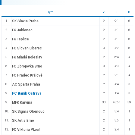
Tým
Z
S
B
SK Slavia Praha
1.
2
9:1
6
FK Jablonec
2.
2
4:1
6
FK Teplice
3.
2
4:1
6
FC Slovan Liberec
4.
3
4:2
6
FK Mladá Boleslav
5.
2
6:4
4
FC Zbrojovka Brno
6.
3
4:3
4
FC Hradec Králové
7.
2
2:1
4
AC Sparta Praha
8.
2
4:4
3
FC Baník Ostrava
9.
2
1:4
3
MFK Karviná
9.
30
43:51
39
SK Sigma Olomouc
10.
2
3:4
1
SK Artis Brno
11.
2
3:5
1
FC Viktoria Plzeň
12.
2
2:4
1