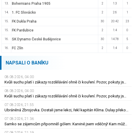
Bohemians Praha 1905
13.
2
1:3
1
1. FC Slovácko
14.
2
2:6
1
FK Dukla Praha
15.
30
20:42
23
FK Pardubice
15.
2
1:4
0
SK Dynamo České Budějovice
16.
30
14:78
5
FC Zlín
16.
2
1:4
0
NAPSALI O BANÍKU
08.08.2026, 04.00
Kvůli suchu platí i zákazy rozdělávání ohně či kouření. Pozor, pokuty jsou obří
08.08.2026, 04.00
Kvůli suchu platí i zákazy rozdělávání ohně či kouření. Pozor, pokuty jsou obří
07.08.2026, 21.55
Ubráněná Zbrojovka. Dostali jsme lekci, řekl kapitán Klíma. Dulay překonal kamaráda
07.08.2026, 21.36
Samko se zájemcům připomněl gólem: Karviné jsem vděčný! Kam může odejít Štorman?
07.08.2026, 21.19