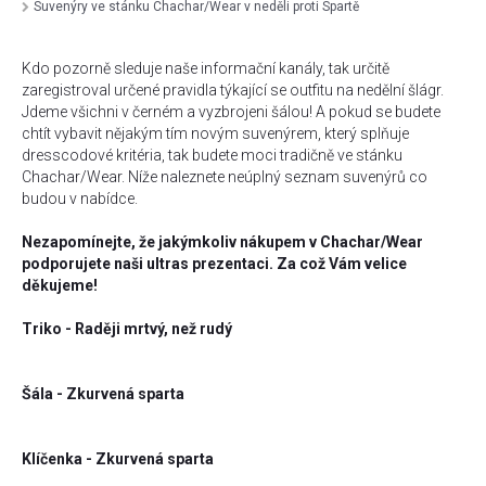
Suvenýry ve stánku Chachar/Wear v neděli proti Spartě
Kdo pozorně sleduje naše informační kanály, tak určitě
zaregistroval určené pravidla týkající se outfitu na nedělní šlágr.
Jdeme všichni v černém a vyzbrojeni šálou! A pokud se budete
chtít vybavit nějakým tím novým suvenýrem, který splňuje
dresscodové kritéria, tak budete moci tradičně ve stánku
Chachar/Wear. Níže naleznete neúplný seznam suvenýrů co
budou v nabídce.
Nezapomínejte, že jakýmkoliv nákupem v Chachar/Wear
podporujete naši ultras prezentaci. Za což Vám velice
děkujeme!
Triko - Raději mrtvý, než rudý
Šála - Zkurvená sparta
Klíčenka - Zkurvená sparta