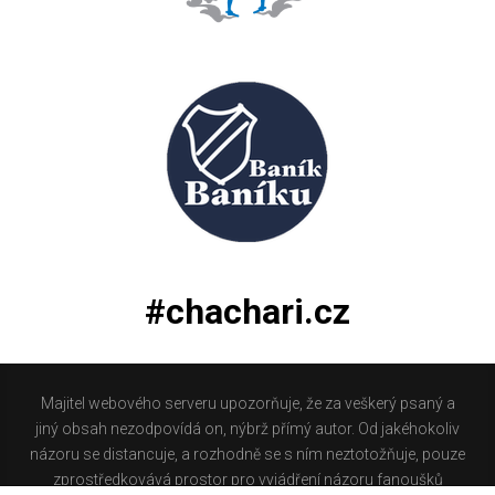
#chachari.cz
Majitel webového serveru upozorňuje, že za veškerý psaný a
jiný obsah nezodpovídá on, nýbrž přímý autor. Od jakéhokoliv
názoru se distancuje, a rozhodně se s ním neztotožňuje, pouze
zprostředkovává prostor pro vyjádření názoru fanoušků