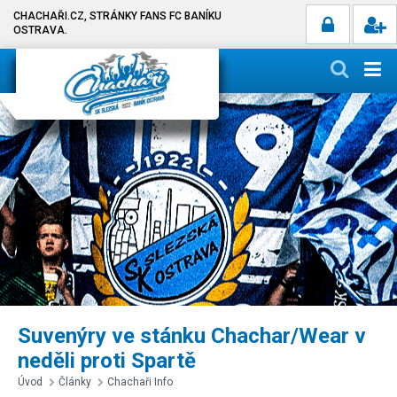
CHACHAŘI.CZ, STRÁNKY FANS FC BANÍKU
OSTRAVA.
Suvenýry ve stánku Chachar/Wear v
neděli proti Spartě
Úvod
Články
Chachaři Info